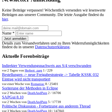
Keine Beiträge verpassen! Wöchentlich versenden wir lesenwerte
Beiträgen aus unserer Community. Die letzte Ausgabe findest du
hier
.
Name
*
Jetzt anmelden
Details zum Versandverfahren und zu Ihren Widerrufsmöglichkeiten
findest du in unserer
Datenschutzerklärung
.
Aktuelle Forenbeiträge
Indirekter Verwendungsnachweis aus S/4 verschwunden
vor 2 Tagen von
Herbert_zarg
1 / 229
Bestellungen -> neue Freigabestrategie -> Tabelle KSSK 032
Eintrag wird nicht transportiert
vor einer Woche von
Romaniac
8 / 25401
Soriterung der Methoden in Eclipse
vor 2 Wochen von
DeathAndPain
2 / 16706
SAPGui 8.10
vor 2 Wochen von
DeathAndPain
5 / 17739
Politische Diskussion - Fortsetzung aus anderem Thread
vor 3 Wochen von
DeathAndPain
10 / 147841