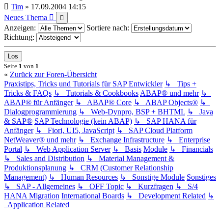
Tim
»
17.09.2004 14:15
Neues Thema
Anzeigen:
Sortiere nach:
Richtung:
Seite
1
von
1
«
Zurück zur Foren-Übersicht
Praxistips, Tricks und Tutorials für SAP Entwickler
↳ Tips +
Tricks & FAQs
↳ Tutorials & Cookbooks
ABAP® und mehr
↳
ABAP® für Anfänger
↳ ABAP® Core
↳ ABAP Objects®
↳
Dialogprogrammierung
↳ Web-Dynpro, BSP + BHTML
↳ Java
& SAP®
SAP Technologie (kein ABAP)
↳ SAP HANA für
Anfänger
↳ Fiori, UI5, JavaScript
↳ SAP Cloud Platform
NetWeaver® und mehr
↳ Exchange Infrastructure
↳ Enterprise
Portal
↳ Web Application Server
↳ Basis
Module
↳ Financials
↳ Sales and Distribution
↳ Material Management &
Produktionsplanung
↳ CRM (Customer Relationship
Management)
↳ Human Resources
↳ Sonstige Module
Sonstiges
↳ SAP - Allgemeines
↳ OFF Topic
↳ Kurzfragen
↳ S/4
HANA Migration
International Boards
↳ Development Related
↳
Application Related