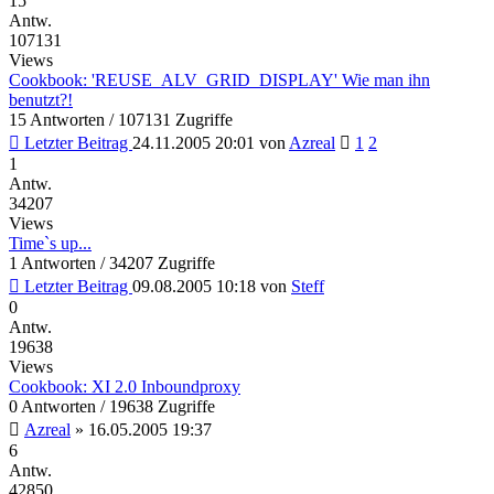
15
Antw.
107131
Views
Cookbook: 'REUSE_ALV_GRID_DISPLAY' Wie man ihn
benutzt?!
15 Antworten / 107131 Zugriffe
Letzter Beitrag
24.11.2005 20:01
von
Azreal
1
2
1
Antw.
34207
Views
Time`s up...
1 Antworten / 34207 Zugriffe
Letzter Beitrag
09.08.2005 10:18
von
Steff
0
Antw.
19638
Views
Cookbook: XI 2.0 Inboundproxy
0 Antworten / 19638 Zugriffe
Azreal
»
16.05.2005 19:37
6
Antw.
42850