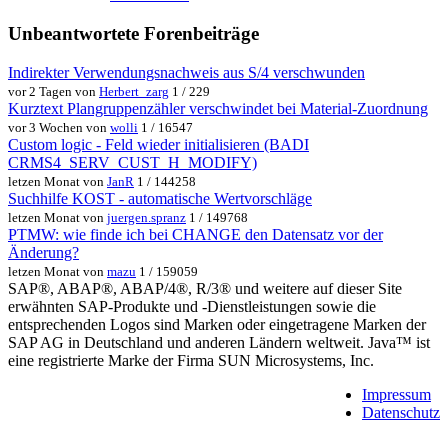
Unbeantwortete Forenbeiträge
Indirekter Verwendungsnachweis aus S/4 verschwunden
vor 2 Tagen von
Herbert_zarg
1 / 229
Kurztext Plangruppenzähler verschwindet bei Material-Zuordnung
vor 3 Wochen von
wolli
1 / 16547
Custom logic - Feld wieder initialisieren (BADI
CRMS4_SERV_CUST_H_MODIFY)
letzen Monat von
JanR
1 / 144258
Suchhilfe KOST - automatische Wertvorschläge
letzen Monat von
juergen.spranz
1 / 149768
PTMW: wie finde ich bei CHANGE den Datensatz vor der
Änderung?
letzen Monat von
mazu
1 / 159059
SAP®, ABAP®, ABAP/4®, R/3® und weitere auf dieser Site
erwähnten SAP-Produkte und -Dienstleistungen sowie die
entsprechenden Logos sind Marken oder eingetragene Marken der
SAP AG in Deutschland und anderen Ländern weltweit. Java™ ist
eine registrierte Marke der Firma SUN Microsystems, Inc.
Impressum
Datenschutz