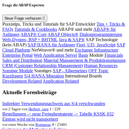
Frage die ABAP Experten
Neue Frage verfassen
Praxistips, Tricks und Tutorials für SAP Entwickler
Tips + Tricks &
FAQs
Tutorials & Cookbooks
ABAP® und mehr
ABAP® für
Anfänger
ABAP® Core
ABAP Objects®
Dialogprogrammierung
Web-Dynpro, BSP + BHTML
Java & SAP®
SAP Technologie
(kein ABAP)
SAP HANA für Anfänger
Fiori, UI5, JavaScript
SAP
Cloud Platform
NetWeaver® und mehr
Exchange Infrastructure
Enterprise Portal
Web Application Server
Basis
Module
Financials
Sales and Distribution
Material Management & Produktionsplanung
CRM (Customer Relationship Management)
Human Resources
Sonstige Module
Sonstiges
SAP - Allgemeines
OFF Topic
Kurzfragen
S/4 HANA Migration
International Boards
Development Related
Application Related
Aktuelle Forenbeiträge
Indirekter Verwendungsnachweis aus S/4 verschwunden
vor 2 Tagen von
Herbert_zarg
1 / 229
Bestellungen -> neue Freigabestrategie -> Tabelle KSSK 032
Eintrag wird nicht transportiert
vor einer Woche von
Romaniac
8 / 25401