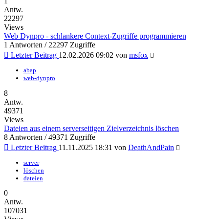
1
Antw.
22297
Views
Web Dynpro - schlankere Context-Zugriffe programmieren
1 Antworten / 22297 Zugriffe
Letzter Beitrag
12.02.2026 09:02
von
msfox
abap
web-dynpro
8
Antw.
49371
Views
Dateien aus einem serverseitigen Zielverzeichnis löschen
8 Antworten / 49371 Zugriffe
Letzter Beitrag
11.11.2025 18:31
von
DeathAndPain
server
löschen
dateien
0
Antw.
107031