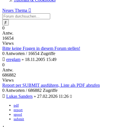
Neues Thema
Suche
0
Antw.
16654
Views
Bitte keine Fragen in diesem Forum stellen!
0 Antworten / 16654 Zugriffe
ereglam
»
18.11.2005 15:49
0
Antw.
686882
Views
Report per SUBMIT ausführen, Liste als PDF abrufen
0 Antworten / 686882 Zugriffe
Lukas Sanders
»
27.02.2026 11:26
pdf
report
spool
submit