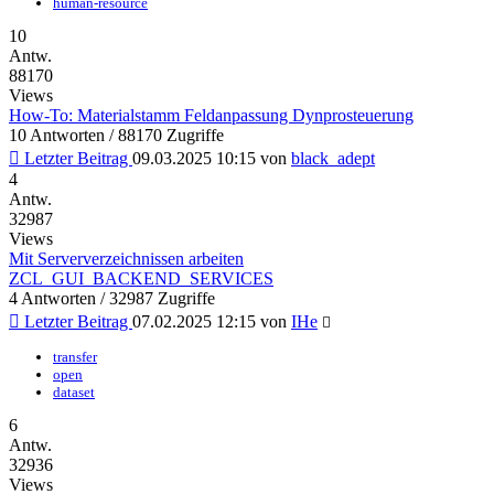
human-resource
10
Antw.
88170
Views
How-To: Materialstamm Feldanpassung Dynprosteuerung
10 Antworten / 88170 Zugriffe
Letzter Beitrag
09.03.2025 10:15
von
black_adept
4
Antw.
32987
Views
Mit Serververzeichnissen arbeiten
ZCL_GUI_BACKEND_SERVICES
4 Antworten / 32987 Zugriffe
Letzter Beitrag
07.02.2025 12:15
von
IHe
transfer
open
dataset
6
Antw.
32936
Views