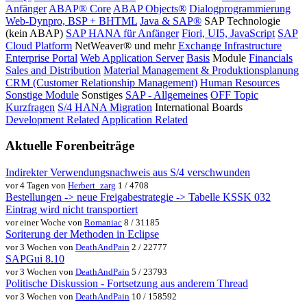
Anfänger
ABAP® Core
ABAP Objects®
Dialogprogrammierung
Web-Dynpro, BSP + BHTML
Java & SAP®
SAP Technologie
(kein ABAP)
SAP HANA für Anfänger
Fiori, UI5, JavaScript
SAP
Cloud Platform
NetWeaver® und mehr
Exchange Infrastructure
Enterprise Portal
Web Application Server
Basis
Module
Financials
Sales and Distribution
Material Management & Produktionsplanung
CRM (Customer Relationship Management)
Human Resources
Sonstige Module
Sonstiges
SAP - Allgemeines
OFF Topic
Kurzfragen
S/4 HANA Migration
International Boards
Development Related
Application Related
Aktuelle Forenbeiträge
Indirekter Verwendungsnachweis aus S/4 verschwunden
vor 4 Tagen von
Herbert_zarg
1 / 4708
Bestellungen -> neue Freigabestrategie -> Tabelle KSSK 032
Eintrag wird nicht transportiert
vor einer Woche von
Romaniac
8 / 31185
Soriterung der Methoden in Eclipse
vor 3 Wochen von
DeathAndPain
2 / 22777
SAPGui 8.10
vor 3 Wochen von
DeathAndPain
5 / 23793
Politische Diskussion - Fortsetzung aus anderem Thread
vor 3 Wochen von
DeathAndPain
10 / 158592