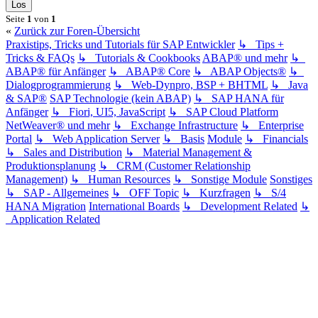
Seite
1
von
1
«
Zurück zur Foren-Übersicht
Praxistips, Tricks und Tutorials für SAP Entwickler
↳ Tips +
Tricks & FAQs
↳ Tutorials & Cookbooks
ABAP® und mehr
↳
ABAP® für Anfänger
↳ ABAP® Core
↳ ABAP Objects®
↳
Dialogprogrammierung
↳ Web-Dynpro, BSP + BHTML
↳ Java
& SAP®
SAP Technologie (kein ABAP)
↳ SAP HANA für
Anfänger
↳ Fiori, UI5, JavaScript
↳ SAP Cloud Platform
NetWeaver® und mehr
↳ Exchange Infrastructure
↳ Enterprise
Portal
↳ Web Application Server
↳ Basis
Module
↳ Financials
↳ Sales and Distribution
↳ Material Management &
Produktionsplanung
↳ CRM (Customer Relationship
Management)
↳ Human Resources
↳ Sonstige Module
Sonstiges
↳ SAP - Allgemeines
↳ OFF Topic
↳ Kurzfragen
↳ S/4
HANA Migration
International Boards
↳ Development Related
↳
Application Related