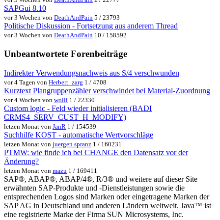
SAPGui 8.10
vor 3 Wochen von
DeathAndPain
5 / 23793
Politische Diskussion - Fortsetzung aus anderem Thread
vor 3 Wochen von
DeathAndPain
10 / 158592
Unbeantwortete Forenbeiträge
Indirekter Verwendungsnachweis aus S/4 verschwunden
vor 4 Tagen von
Herbert_zarg
1 / 4708
Kurztext Plangruppenzähler verschwindet bei Material-Zuordnung
vor 4 Wochen von
wolli
1 / 22330
Custom logic - Feld wieder initialisieren (BADI
CRMS4_SERV_CUST_H_MODIFY)
letzen Monat von
JanR
1 / 154539
Suchhilfe KOST - automatische Wertvorschläge
letzen Monat von
juergen.spranz
1 / 160231
PTMW: wie finde ich bei CHANGE den Datensatz vor der
Änderung?
letzen Monat von
mazu
1 / 169411
SAP®, ABAP®, ABAP/4®, R/3® und weitere auf dieser Site
erwähnten SAP-Produkte und -Dienstleistungen sowie die
entsprechenden Logos sind Marken oder eingetragene Marken der
SAP AG in Deutschland und anderen Ländern weltweit. Java™ ist
eine registrierte Marke der Firma SUN Microsystems, Inc.