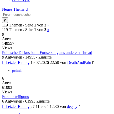
Neues Thema
Suche
(current)
Nächste
119 Themen /
Seite
1
von
3
»
(current)
Nächste
119 Themen /
Seite
1
von
3
»
9
Antw.
149557
Views
Politische Diskussion - Fortsetzung aus anderem Thread
9 Antworten / 149557 Zugriffe
Letzter Beitrag
19.07.2026 22:50
von
DeathAndPain
politik
6
Antw.
61993
Views
Forenbeteiligung
6 Antworten / 61993 Zugriffe
Letzter Beitrag
27.11.2025 12:30
von
deejey