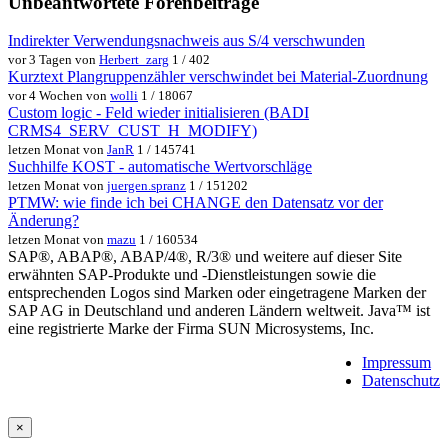
Unbeantwortete Forenbeiträge
Indirekter Verwendungsnachweis aus S/4 verschwunden
vor 3 Tagen von
Herbert_zarg
1 / 402
Kurztext Plangruppenzähler verschwindet bei Material-Zuordnung
vor 4 Wochen von
wolli
1 / 18067
Custom logic - Feld wieder initialisieren (BADI
CRMS4_SERV_CUST_H_MODIFY)
letzen Monat von
JanR
1 / 145741
Suchhilfe KOST - automatische Wertvorschläge
letzen Monat von
juergen.spranz
1 / 151202
PTMW: wie finde ich bei CHANGE den Datensatz vor der
Änderung?
letzen Monat von
mazu
1 / 160534
SAP®, ABAP®, ABAP/4®, R/3® und weitere auf dieser Site
erwähnten SAP-Produkte und -Dienstleistungen sowie die
entsprechenden Logos sind Marken oder eingetragene Marken der
SAP AG in Deutschland und anderen Ländern weltweit. Java™ ist
eine registrierte Marke der Firma SUN Microsystems, Inc.
Impressum
Datenschutz
×