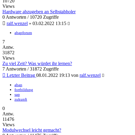
10720
Views
Hardware abzugeben an Selbstabholer
0 Antworten / 10720 Zugriffe
ralf.wenzel
»
03.02.2022 13:15
abapforum
7
Antw.
31872
Views
Zu viel Zeit? Was würdet ihr lernen?
7 Antworten / 31872 Zugriffe
Letzter Beitrag
08.01.2022 19:13
von
ralf.wenzel
abap
fortbildung
sap
zukunft
0
Antw.
11476
Views
Modulwechsel leicht gemacht?