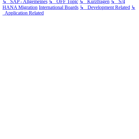
↳ SAP - Allgemeines
↳ OFF Topic
↳ Kurzfragen
↳ S/4
HANA Migration
International Boards
↳ Development Related
↳
Application Related