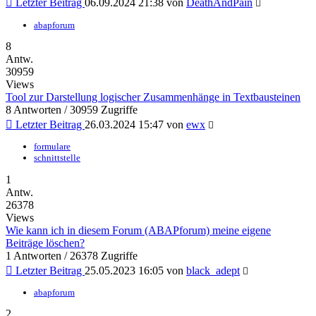
Letzter Beitrag
06.09.2024 21:38
von
DeathAndPain
abapforum
8
Antw.
30959
Views
Tool zur Darstellung logischer Zusammenhänge in Textbausteinen
8 Antworten / 30959 Zugriffe
Letzter Beitrag
26.03.2024 15:47
von
ewx
formulare
schnittstelle
1
Antw.
26378
Views
Wie kann ich in diesem Forum (ABAPforum) meine eigene
Beiträge löschen?
1 Antworten / 26378 Zugriffe
Letzter Beitrag
25.05.2023 16:05
von
black_adept
abapforum
2