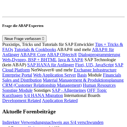
Frage die ABAP Experten
Neue Frage verfassen
Praxistips, Tricks und Tutorials für SAP Entwickler
Tips + Tricks &
FAQs
Tutorials & Cookbooks
ABAP® und mehr
ABAP® für
Anfänger
ABAP® Core
ABAP Objects®
Dialogprogrammierung
Web-Dynpro, BSP + BHTML
Java & SAP®
SAP Technologie
(kein ABAP)
SAP HANA für Anfänger
Fiori, UI5, JavaScript
SAP
Cloud Platform
NetWeaver® und mehr
Exchange Infrastructure
Enterprise Portal
Web Application Server
Basis
Module
Financials
Sales and Distribution
Material Management & Produktionsplanung
CRM (Customer Relationship Management)
Human Resources
Sonstige Module
Sonstiges
SAP - Allgemeines
OFF Topic
Kurzfragen
S/4 HANA Migration
International Boards
Development Related
Application Related
Aktuelle Forenbeiträge
Indirekter Verwendungsnachweis aus S/4 verschwunden