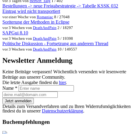
vor 3 Tagen von
Herbert_zarg
1 / 402
Bestellungen -> neue Freigabestrategie -> Tabelle KSSK 032
Eintrag wird nicht transportiert
vor einer Woche von
Romaniac
8 / 27048
Soriterung der Methoden in Eclipse
vor 3 Wochen von
DeathAndPain
2 / 18297
SAPGui 8.10
vor 3 Wochen von
DeathAndPain
5 / 19398
Politische Diskussion - Fortsetzung aus anderem Thread
vor 3 Wochen von
DeathAndPain
10 / 149557
Newsletter Anmeldung
Keine Beiträge verpassen! Wöchentlich versenden wir lesenwerte
Beiträge aus unserer Community.
Die letzte Ausgabe findest du
hier
.
Name
*
Jetzt anmelden
Details zum Versandverfahren und zu Ihren Widerrufsmöglichkeiten
findest du in unserer
Datenschutzerklärung
.
Buchempfehlungen