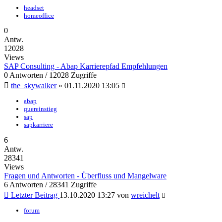
headset
homeoffice
0
Antw.
12028
Views
SAP Consulting - Abap Karrierepfad Empfehlungen
0 Antworten / 12028 Zugriffe
the_skywalker
»
01.11.2020 13:05
abap
quereinstieg
sap
sapkarriere
6
Antw.
28341
Views
Fragen und Antworten - Überfluss und Mangelware
6 Antworten / 28341 Zugriffe
Letzter Beitrag
13.10.2020 13:27
von
wreichelt
forum