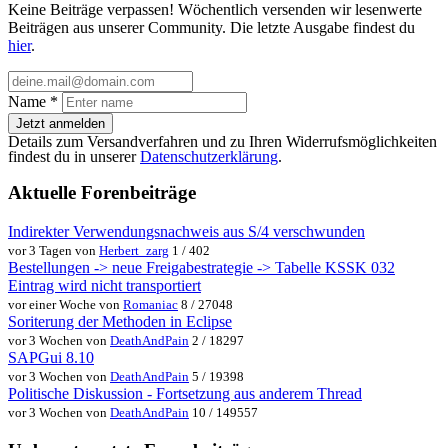
Keine Beiträge verpassen! Wöchentlich versenden wir lesenwerte
Beiträgen aus unserer Community. Die letzte Ausgabe findest du
hier
.
Name
*
Jetzt anmelden
Details zum Versandverfahren und zu Ihren Widerrufsmöglichkeiten
findest du in unserer
Datenschutzerklärung
.
Aktuelle Forenbeiträge
Indirekter Verwendungsnachweis aus S/4 verschwunden
vor 3 Tagen von
Herbert_zarg
1 / 402
Bestellungen -> neue Freigabestrategie -> Tabelle KSSK 032
Eintrag wird nicht transportiert
vor einer Woche von
Romaniac
8 / 27048
Soriterung der Methoden in Eclipse
vor 3 Wochen von
DeathAndPain
2 / 18297
SAPGui 8.10
vor 3 Wochen von
DeathAndPain
5 / 19398
Politische Diskussion - Fortsetzung aus anderem Thread
vor 3 Wochen von
DeathAndPain
10 / 149557