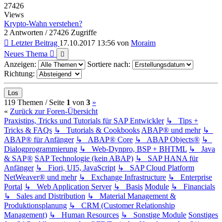
27426
Views
Krypto-Wahn verstehen?
2 Antworten / 27426 Zugriffe
Letzter Beitrag
17.10.2017 13:56
von
Moraim
Neues Thema
Anzeigen:
Sortiere nach:
Richtung:
(current)
Nächste
119 Themen /
Seite
1
von
3
»
«
Zurück zur Foren-Übersicht
Praxistips, Tricks und Tutorials für SAP Entwickler
↳ Tips +
Tricks & FAQs
↳ Tutorials & Cookbooks
ABAP® und mehr
↳
ABAP® für Anfänger
↳ ABAP® Core
↳ ABAP Objects®
↳
Dialogprogrammierung
↳ Web-Dynpro, BSP + BHTML
↳ Java
& SAP®
SAP Technologie (kein ABAP)
↳ SAP HANA für
Anfänger
↳ Fiori, UI5, JavaScript
↳ SAP Cloud Platform
NetWeaver® und mehr
↳ Exchange Infrastructure
↳ Enterprise
Portal
↳ Web Application Server
↳ Basis
Module
↳ Financials
↳ Sales and Distribution
↳ Material Management &
Produktionsplanung
↳ CRM (Customer Relationship
Management)
↳ Human Resources
↳ Sonstige Module
Sonstiges