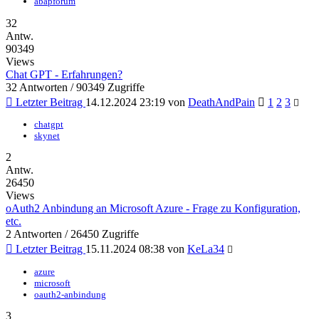
abapforum
32
Antw.
90349
Views
Chat GPT - Erfahrungen?
32 Antworten / 90349 Zugriffe
Letzter Beitrag
14.12.2024 23:19
von
DeathAndPain
1
2
3
chatgpt
skynet
2
Antw.
26450
Views
oAuth2 Anbindung an Microsoft Azure - Frage zu Konfiguration,
etc.
2 Antworten / 26450 Zugriffe
Letzter Beitrag
15.11.2024 08:38
von
KeLa34
azure
microsoft
oauth2-anbindung
3