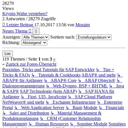
28279
Views
Krypto-Wahn verstehen?
2 Antworten / 28279 Zugriffe
Letzter Beitrag
17.10.2017 13:56
von
Moraim
Neues Thema
Anzeigen:
Sortiere nach:
Richtung:
(current)
Nächste
119 Themen /
Seite
1
von
3
»
«
Zurück zur Foren-Übersicht
Praxistips, Tricks und Tutorials für SAP Entwickler
↳ Tips +
Tricks & FAQs
↳ Tutorials & Cookbooks
ABAP® und mehr
↳
ABAP® für Anfänger
↳ ABAP® Core
↳ ABAP Objects®
↳
Dialogprogrammierung
↳ Web-Dynpro, BSP + BHTML
↳ Java
& SAP®
SAP Technologie (kein ABAP)
↳ SAP HANA für
Anfänger
↳ Fiori, UI5, JavaScript
↳ SAP Cloud Platform
NetWeaver® und mehr
↳ Exchange Infrastructure
↳ Enterprise
Portal
↳ Web Application Server
↳ Basis
Module
↳ Financials
↳ Sales and Distribution
↳ Material Management &
Produktionsplanung
↳ CRM (Customer Relationship
Management)
↳ Human Resources
↳ Sonstige Module
Sonstiges