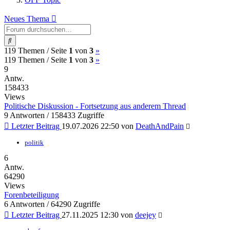
Neues Thema
Suche
(current)
Nächste
119 Themen /
Seite
1
von
3
»
(current)
Nächste
119 Themen /
Seite
1
von
3
»
9
Antw.
158433
Views
Politische Diskussion - Fortsetzung aus anderem Thread
9 Antworten / 158433 Zugriffe
Letzter Beitrag
19.07.2026 22:50
von
DeathAndPain
politik
6
Antw.
64290
Views
Forenbeteiligung
6 Antworten / 64290 Zugriffe
Letzter Beitrag
27.11.2025 12:30
von
deejey