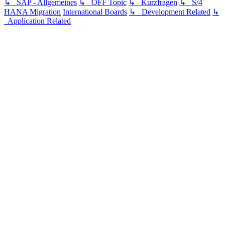
↳ SAP - Allgemeines
↳ OFF Topic
↳ Kurzfragen
↳ S/4
HANA Migration
International Boards
↳ Development Related
↳
Application Related