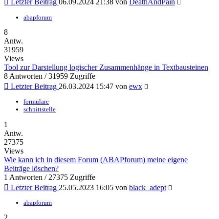
Letzter Beitrag
06.09.2024 21:38
von
DeathAndPain
abapforum
8
Antw.
31959
Views
Tool zur Darstellung logischer Zusammenhänge in Textbausteinen
8 Antworten / 31959 Zugriffe
Letzter Beitrag
26.03.2024 15:47
von
ewx
formulare
schnittstelle
1
Antw.
27375
Views
Wie kann ich in diesem Forum (ABAPforum) meine eigene
Beiträge löschen?
1 Antworten / 27375 Zugriffe
Letzter Beitrag
25.05.2023 16:05
von
black_adept
abapforum
2