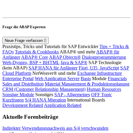
Frage die ABAP Experten
Neue Frage verfassen
Praxistips, Tricks und Tutorials für SAP Entwickler
Tips + Tricks &
FAQs
Tutorials & Cookbooks
ABAP® und mehr
ABAP® für
Anfänger
ABAP® Core
ABAP Objects®
Dialogprogrammierung
Web-Dynpro, BSP + BHTML
Java & SAP®
SAP Technologie
(kein ABAP)
SAP HANA für Anfänger
Fiori, UI5, JavaScript
SAP
Cloud Platform
NetWeaver® und mehr
Exchange Infrastructure
Enterprise Portal
Web Application Server
Basis
Module
Financials
Sales and Distribution
Material Management & Produktionsplanung
CRM (Customer Relationship Management)
Human Resources
Sonstige Module
Sonstiges
SAP - Allgemeines
OFF Topic
Kurzfragen
S/4 HANA Migration
International Boards
Development Related
Application Related
Aktuelle Forenbeiträge
Indirekter Verwendungsnachweis aus S/4 verschwunden