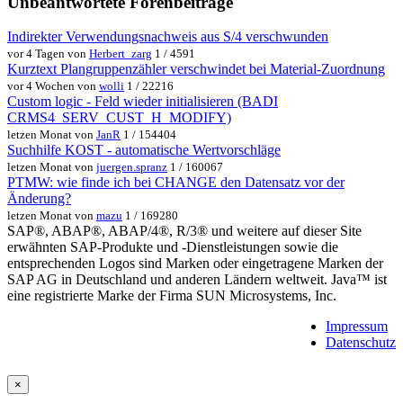
Unbeantwortete Forenbeiträge
Indirekter Verwendungsnachweis aus S/4 verschwunden
vor 4 Tagen von
Herbert_zarg
1 / 4591
Kurztext Plangruppenzähler verschwindet bei Material-Zuordnung
vor 4 Wochen von
wolli
1 / 22216
Custom logic - Feld wieder initialisieren (BADI
CRMS4_SERV_CUST_H_MODIFY)
letzen Monat von
JanR
1 / 154404
Suchhilfe KOST - automatische Wertvorschläge
letzen Monat von
juergen.spranz
1 / 160067
PTMW: wie finde ich bei CHANGE den Datensatz vor der
Änderung?
letzen Monat von
mazu
1 / 169280
SAP®, ABAP®, ABAP/4®, R/3® und weitere auf dieser Site
erwähnten SAP-Produkte und -Dienstleistungen sowie die
entsprechenden Logos sind Marken oder eingetragene Marken der
SAP AG in Deutschland und anderen Ländern weltweit. Java™ ist
eine registrierte Marke der Firma SUN Microsystems, Inc.
Impressum
Datenschutz
×