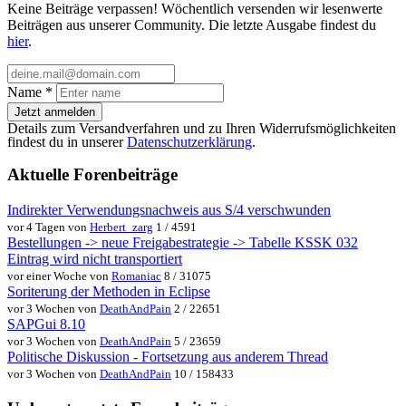
Keine Beiträge verpassen! Wöchentlich versenden wir lesenwerte
Beiträgen aus unserer Community. Die letzte Ausgabe findest du
hier
.
Name
*
Jetzt anmelden
Details zum Versandverfahren und zu Ihren Widerrufsmöglichkeiten
findest du in unserer
Datenschutzerklärung
.
Aktuelle Forenbeiträge
Indirekter Verwendungsnachweis aus S/4 verschwunden
vor 4 Tagen von
Herbert_zarg
1 / 4591
Bestellungen -> neue Freigabestrategie -> Tabelle KSSK 032
Eintrag wird nicht transportiert
vor einer Woche von
Romaniac
8 / 31075
Soriterung der Methoden in Eclipse
vor 3 Wochen von
DeathAndPain
2 / 22651
SAPGui 8.10
vor 3 Wochen von
DeathAndPain
5 / 23659
Politische Diskussion - Fortsetzung aus anderem Thread
vor 3 Wochen von
DeathAndPain
10 / 158433