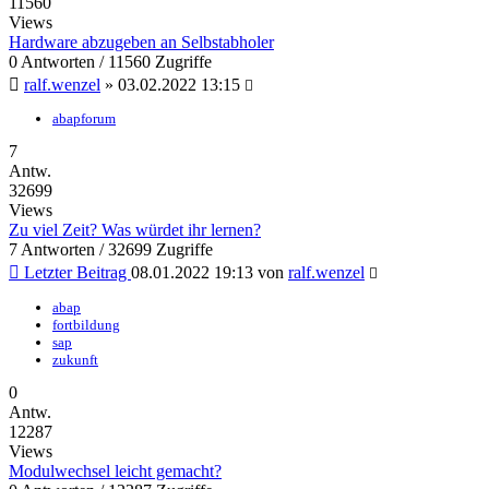
11560
Views
Hardware abzugeben an Selbstabholer
0 Antworten / 11560 Zugriffe
ralf.wenzel
»
03.02.2022 13:15
abapforum
7
Antw.
32699
Views
Zu viel Zeit? Was würdet ihr lernen?
7 Antworten / 32699 Zugriffe
Letzter Beitrag
08.01.2022 19:13
von
ralf.wenzel
abap
fortbildung
sap
zukunft
0
Antw.
12287
Views
Modulwechsel leicht gemacht?