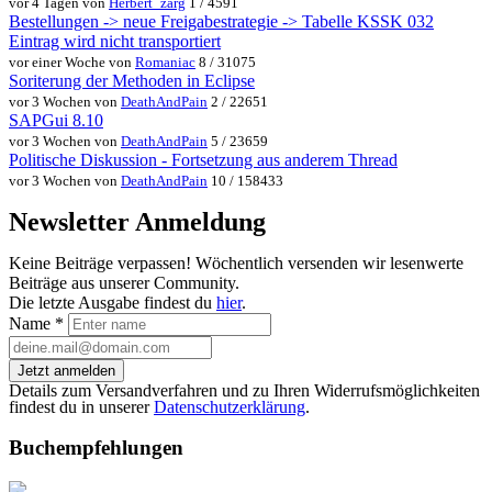
vor 4 Tagen von
Herbert_zarg
1 / 4591
Bestellungen -> neue Freigabestrategie -> Tabelle KSSK 032
Eintrag wird nicht transportiert
vor einer Woche von
Romaniac
8 / 31075
Soriterung der Methoden in Eclipse
vor 3 Wochen von
DeathAndPain
2 / 22651
SAPGui 8.10
vor 3 Wochen von
DeathAndPain
5 / 23659
Politische Diskussion - Fortsetzung aus anderem Thread
vor 3 Wochen von
DeathAndPain
10 / 158433
Newsletter Anmeldung
Keine Beiträge verpassen! Wöchentlich versenden wir lesenwerte
Beiträge aus unserer Community.
Die letzte Ausgabe findest du
hier
.
Name
*
Jetzt anmelden
Details zum Versandverfahren und zu Ihren Widerrufsmöglichkeiten
findest du in unserer
Datenschutzerklärung
.
Buchempfehlungen