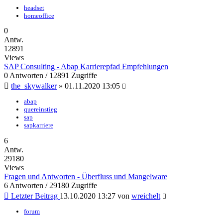
headset
homeoffice
0
Antw.
12891
Views
SAP Consulting - Abap Karrierepfad Empfehlungen
0 Antworten / 12891 Zugriffe
the_skywalker
»
01.11.2020 13:05
abap
quereinstieg
sap
sapkarriere
6
Antw.
29180
Views
Fragen und Antworten - Überfluss und Mangelware
6 Antworten / 29180 Zugriffe
Letzter Beitrag
13.10.2020 13:27
von
wreichelt
forum