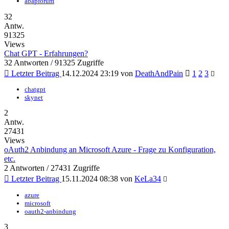
abapforum
32
Antw.
91325
Views
Chat GPT - Erfahrungen?
32 Antworten / 91325 Zugriffe
Letzter Beitrag
14.12.2024 23:19
von
DeathAndPain
1
2
3
chatgpt
skynet
2
Antw.
27431
Views
oAuth2 Anbindung an Microsoft Azure - Frage zu Konfiguration,
etc.
2 Antworten / 27431 Zugriffe
Letzter Beitrag
15.11.2024 08:38
von
KeLa34
azure
microsoft
oauth2-anbindung
3