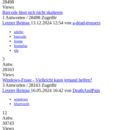
28498
Views
Barcode lässt sich nicht skalieren
1 Antworten / 28498 Zugriffe
Letzter Beitrag
13.12.2024 12:54
von
a-dead-trousers
adobe
barcode
forms
formular
sfp
3
Antw.
28163
Views
Windows-Frage - Vielleicht kann jemand helfen?
3 Antworten / 28163 Zugriffe
Letzter Beitrag
16.05.2024 16:42
von
DeathAndPain
windows
bluetooth
12
Antw.
30743
Views