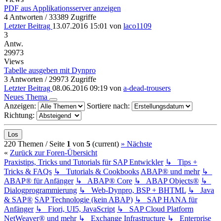
PDF aus Applikationsserver anzeigen
4 Antworten / 33389 Zugriffe
Letzter Beitrag
13.07.2016 15:01
von
laco1109
3
Antw.
29973
Views
Tabelle ausgeben mit Dynpro
3 Antworten / 29973 Zugriffe
Letzter Beitrag
08.06.2016 09:19
von
a-dead-trousers
Neues Thema
Anzeigen:
Sortiere nach:
Richtung:
220 Themen /
Seite
1
von
5
(current)
»
Nächste
«
Zurück zur Foren-Übersicht
Praxistips, Tricks und Tutorials für SAP Entwickler
↳ Tips +
Tricks & FAQs
↳ Tutorials & Cookbooks
ABAP® und mehr
↳
ABAP® für Anfänger
↳ ABAP® Core
↳ ABAP Objects®
↳
Dialogprogrammierung
↳ Web-Dynpro, BSP + BHTML
↳ Java
& SAP®
SAP Technologie (kein ABAP)
↳ SAP HANA für
Anfänger
↳ Fiori, UI5, JavaScript
↳ SAP Cloud Platform
NetWeaver® und mehr
↳ Exchange Infrastructure
↳ Enterprise