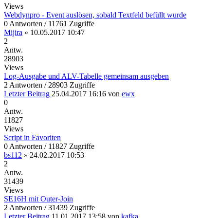
Views
Webdynpro - Event auslösen, sobald Textfeld befüllt wurde
0 Antworten / 11761 Zugriffe
Mijira
»
10.05.2017 10:47
2
Antw.
28903
Views
Log-Ausgabe und ALV-Tabelle gemeinsam ausgeben
2 Antworten / 28903 Zugriffe
Letzter Beitrag
25.04.2017 16:16
von
ewx
0
Antw.
11827
Views
Script in Favoriten
0 Antworten / 11827 Zugriffe
bs112
»
24.02.2017 10:53
2
Antw.
31439
Views
SE16H mit Outer-Join
2 Antworten / 31439 Zugriffe
Letzter Beitrag
11.01.2017 13:58
von
kafka