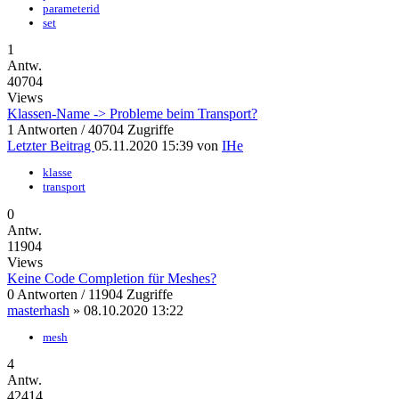
parameterid
set
1
Antw.
40704
Views
Klassen-Name -> Probleme beim Transport?
1 Antworten / 40704 Zugriffe
Letzter Beitrag
05.11.2020 15:39
von
IHe
klasse
transport
0
Antw.
11904
Views
Keine Code Completion für Meshes?
0 Antworten / 11904 Zugriffe
masterhash
»
08.10.2020 13:22
mesh
4
Antw.
42414