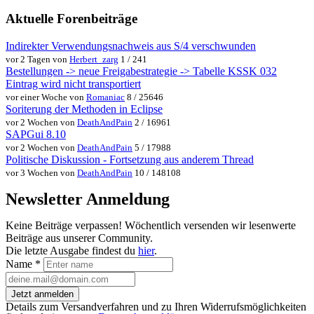
Aktuelle Forenbeiträge
Indirekter Verwendungsnachweis aus S/4 verschwunden
vor 2 Tagen von
Herbert_zarg
1 / 241
Bestellungen -> neue Freigabestrategie -> Tabelle KSSK 032
Eintrag wird nicht transportiert
vor einer Woche von
Romaniac
8 / 25646
Soriterung der Methoden in Eclipse
vor 2 Wochen von
DeathAndPain
2 / 16961
SAPGui 8.10
vor 2 Wochen von
DeathAndPain
5 / 17988
Politische Diskussion - Fortsetzung aus anderem Thread
vor 3 Wochen von
DeathAndPain
10 / 148108
Newsletter Anmeldung
Keine Beiträge verpassen! Wöchentlich versenden wir lesenwerte
Beiträge aus unserer Community.
Die letzte Ausgabe findest du
hier
.
Name
*
Jetzt anmelden
Details zum Versandverfahren und zu Ihren Widerrufsmöglichkeiten