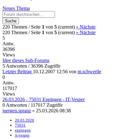
Neues Thema
Suche
220 Themen /
Seite
1
von
5
(current)
»
Nächste
220 Themen /
Seite
1
von
5
(current)
»
Nächste
5
Antw.
36396
Views
Idee dieses Sub-Forums
5 Antworten / 36396 Zugriffe
Letzter Beitrag
10.12.2007 12:56
von
m.schwertle
0
Antw.
117017
Views
26.03.2026 - 75031 Eppingen - IT-Vesper
0 Antworten / 117017 Zugriffe
juergen.spranz
»
25.03.2026 08:38
26.03.2026
75031
eppingen
it-vesper