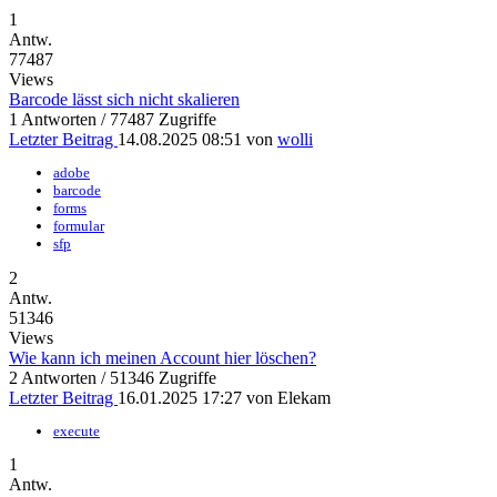
1
Antw.
77487
Views
Barcode lässt sich nicht skalieren
1 Antworten / 77487 Zugriffe
Letzter Beitrag
14.08.2025 08:51
von
wolli
adobe
barcode
forms
formular
sfp
2
Antw.
51346
Views
Wie kann ich meinen Account hier löschen?
2 Antworten / 51346 Zugriffe
Letzter Beitrag
16.01.2025 17:27
von
Elekam
execute
1
Antw.