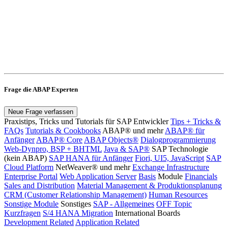
Frage die ABAP Experten
Neue Frage verfassen
Praxistips, Tricks und Tutorials für SAP Entwickler
Tips + Tricks &
FAQs
Tutorials & Cookbooks
ABAP® und mehr
ABAP® für
Anfänger
ABAP® Core
ABAP Objects®
Dialogprogrammierung
Web-Dynpro, BSP + BHTML
Java & SAP®
SAP Technologie
(kein ABAP)
SAP HANA für Anfänger
Fiori, UI5, JavaScript
SAP
Cloud Platform
NetWeaver® und mehr
Exchange Infrastructure
Enterprise Portal
Web Application Server
Basis
Module
Financials
Sales and Distribution
Material Management & Produktionsplanung
CRM (Customer Relationship Management)
Human Resources
Sonstige Module
Sonstiges
SAP - Allgemeines
OFF Topic
Kurzfragen
S/4 HANA Migration
International Boards
Development Related
Application Related