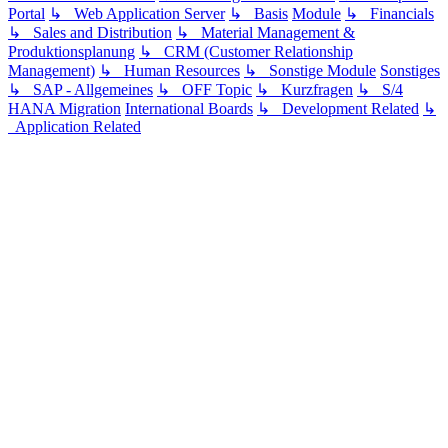
Portal
↳ Web Application Server
↳ Basis
Module
↳ Financials
↳ Sales and Distribution
↳ Material Management &
Produktionsplanung
↳ CRM (Customer Relationship
Management)
↳ Human Resources
↳ Sonstige Module
Sonstiges
↳ SAP - Allgemeines
↳ OFF Topic
↳ Kurzfragen
↳ S/4
HANA Migration
International Boards
↳ Development Related
↳
Application Related