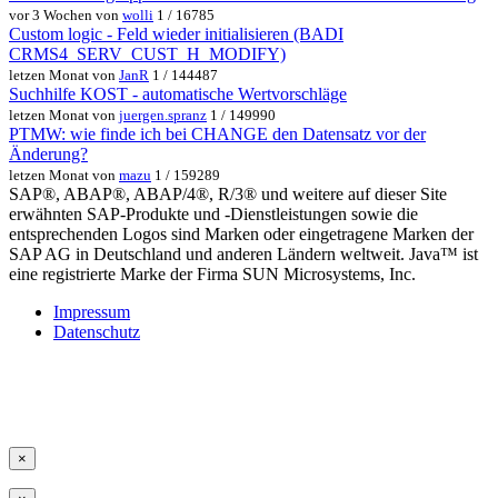
vor 3 Wochen von
wolli
1 / 16785
Custom logic - Feld wieder initialisieren (BADI
CRMS4_SERV_CUST_H_MODIFY)
letzen Monat von
JanR
1 / 144487
Suchhilfe KOST - automatische Wertvorschläge
letzen Monat von
juergen.spranz
1 / 149990
PTMW: wie finde ich bei CHANGE den Datensatz vor der
Änderung?
letzen Monat von
mazu
1 / 159289
SAP®, ABAP®, ABAP/4®, R/3® und weitere auf dieser Site
erwähnten SAP-Produkte und -Dienstleistungen sowie die
entsprechenden Logos sind Marken oder eingetragene Marken der
SAP AG in Deutschland und anderen Ländern weltweit. Java™ ist
eine registrierte Marke der Firma SUN Microsystems, Inc.
Impressum
Datenschutz
×