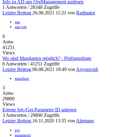
Info zu AD aus OrgManagement auslesen
1 Antworten / 28348 Zugriffe
Letzter Beitrag
26.08.2021 11:21
von
Radinator
sap
sap-om
6
Antw.
41251
Views
Wo sind Mandanten möglich? - Prüfungsfrage
6 Antworten / 41251 Zugriffe
Letzter Beitrag
06.08.2021 18:49
von
Asyouwish
mandant
3
Antw.
29800
Views
Eigene Set-/Get-Parameter ID anlegen
3 Antworten / 29800 Zugriffe
Letzter Beitrag
16.11.2020 13:35
von
Alpmann
get
parameter