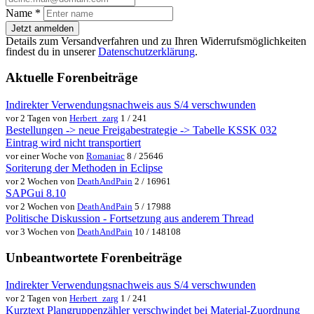
Name
*
Jetzt anmelden
Details zum Versandverfahren und zu Ihren Widerrufsmöglichkeiten
findest du in unserer
Datenschutzerklärung
.
Aktuelle Forenbeiträge
Indirekter Verwendungsnachweis aus S/4 verschwunden
vor 2 Tagen von
Herbert_zarg
1 / 241
Bestellungen -> neue Freigabestrategie -> Tabelle KSSK 032
Eintrag wird nicht transportiert
vor einer Woche von
Romaniac
8 / 25646
Soriterung der Methoden in Eclipse
vor 2 Wochen von
DeathAndPain
2 / 16961
SAPGui 8.10
vor 2 Wochen von
DeathAndPain
5 / 17988
Politische Diskussion - Fortsetzung aus anderem Thread
vor 3 Wochen von
DeathAndPain
10 / 148108
Unbeantwortete Forenbeiträge
Indirekter Verwendungsnachweis aus S/4 verschwunden
vor 2 Tagen von
Herbert_zarg
1 / 241
Kurztext Plangruppenzähler verschwindet bei Material-Zuordnung