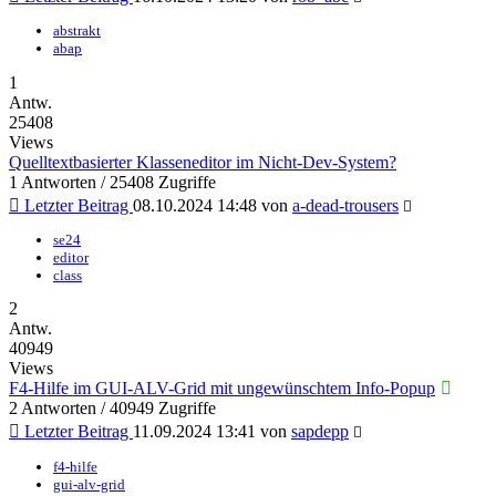
abstrakt
abap
1
Antw.
25408
Views
Quelltextbasierter Klasseneditor im Nicht-Dev-System?
1 Antworten / 25408 Zugriffe
Letzter Beitrag
08.10.2024 14:48
von
a-dead-trousers
se24
editor
class
2
Antw.
40949
Views
F4-Hilfe im GUI-ALV-Grid mit ungewünschtem Info-Popup
2 Antworten / 40949 Zugriffe
Letzter Beitrag
11.09.2024 13:41
von
sapdepp
f4-hilfe
gui-alv-grid