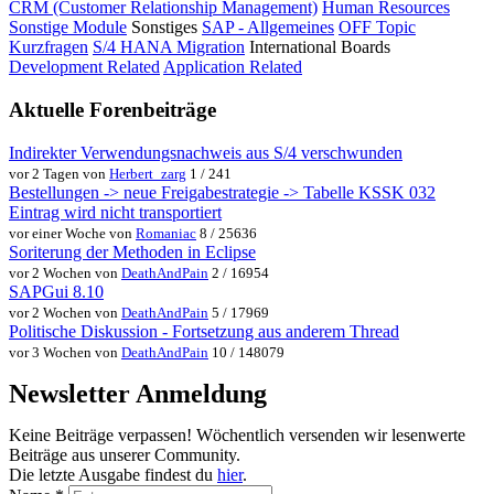
CRM (Customer Relationship Management)
Human Resources
Sonstige Module
Sonstiges
SAP - Allgemeines
OFF Topic
Kurzfragen
S/4 HANA Migration
International Boards
Development Related
Application Related
Aktuelle Forenbeiträge
Indirekter Verwendungsnachweis aus S/4 verschwunden
vor 2 Tagen von
Herbert_zarg
1 / 241
Bestellungen -> neue Freigabestrategie -> Tabelle KSSK 032
Eintrag wird nicht transportiert
vor einer Woche von
Romaniac
8 / 25636
Soriterung der Methoden in Eclipse
vor 2 Wochen von
DeathAndPain
2 / 16954
SAPGui 8.10
vor 2 Wochen von
DeathAndPain
5 / 17969
Politische Diskussion - Fortsetzung aus anderem Thread
vor 3 Wochen von
DeathAndPain
10 / 148079
Newsletter Anmeldung
Keine Beiträge verpassen! Wöchentlich versenden wir lesenwerte
Beiträge aus unserer Community.
Die letzte Ausgabe findest du
hier
.