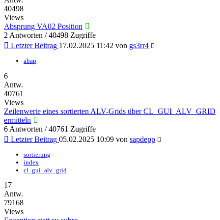
40498
Views
Absprung VA02 Position
2 Antworten / 40498 Zugriffe
Letzter Beitrag
17.02.2025 11:42
von
gs3rr4
abap
6
Antw.
40761
Views
Zeilenwerte eines sortierten ALV-Grids über CL_GUI_ALV_GRID
ermitteln
6 Antworten / 40761 Zugriffe
Letzter Beitrag
05.02.2025 10:09
von
sapdepp
sortierung
index
cl_gui_alv_grid
17
Antw.
79168
Views