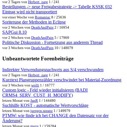
vor 2 Tagen von
Herbert_zarg
1 / 241
Bestellungen -> neue Freigabestrategie -> Tabelle KSSK 032
Eintrag wird nicht transportiert
vor einer Woche von
Romaniac
8 / 25636
Soriterung der Methoden in Eclipse
vor 2 Wochen von
DeathAndPain
2 / 16954
SAPGui 8.10
vor 2 Wochen von
DeathAndPain
5 / 17969
Politische Diskussion - Fortsetzung aus anderem Thread
vor 3 Wochen von
DeathAndPain
10 / 148079
Unbeantwortete Forenbeiträge
Indirekter Verwendungsnachweis aus S/4 verschwunden
vor 2 Tagen von
Herbert_zarg
1 / 241
Kurztext Plangruppenzähler verschwindet bei Material-Zuordnung
vor 3 Wochen von
wolli
1 / 16777
Custom logic - Feld wieder initialisieren (BADI
CRMS4_SERV_CUST_H_MODIFY)
letzen Monat von
JanR
1 / 144480
Suchhilfe KOST - automatische Wertvorschläge
letzen Monat von
juergen.spranz
1 / 149979
PTMW: wie finde ich bei CHANGE den Datensatz vor der
Änderung?
letzen Monat von
mazu
1 / 159284