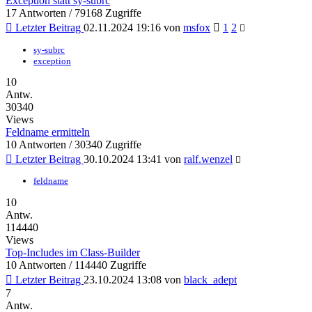
Exception statt sy-subrc
17 Antworten / 79168 Zugriffe
Letzter Beitrag
02.11.2024 19:16
von
msfox
1
2
sy-subrc
exception
10
Antw.
30340
Views
Feldname ermitteln
10 Antworten / 30340 Zugriffe
Letzter Beitrag
30.10.2024 13:41
von
ralf.wenzel
feldname
10
Antw.
114440
Views
Top-Includes im Class-Builder
10 Antworten / 114440 Zugriffe
Letzter Beitrag
23.10.2024 13:08
von
black_adept
7
Antw.