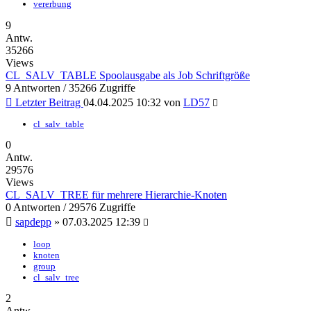
vererbung
9
Antw.
35266
Views
CL_SALV_TABLE Spoolausgabe als Job Schriftgröße
9 Antworten / 35266 Zugriffe
Letzter Beitrag
04.04.2025 10:32
von
LD57
cl_salv_table
0
Antw.
29576
Views
CL_SALV_TREE für mehrere Hierarchie-Knoten
0 Antworten / 29576 Zugriffe
sapdepp
»
07.03.2025 12:39
loop
knoten
group
cl_salv_tree
2
Antw.