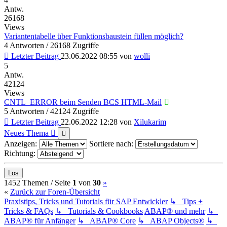
Antw.
26168
Views
Variantentabelle über Funktionsbaustein füllen möglich?
4 Antworten / 26168 Zugriffe
Letzter Beitrag
23.06.2022 08:55
von
wolli
5
Antw.
42124
Views
CNTL_ERROR beim Senden BCS HTML-Mail
5 Antworten / 42124 Zugriffe
Letzter Beitrag
22.06.2022 12:28
von
Xilukarim
Neues Thema
Anzeigen:
Sortiere nach:
Richtung:
(current)
Nächste
1452 Themen /
Seite
1
von
30
»
«
Zurück zur Foren-Übersicht
Praxistips, Tricks und Tutorials für SAP Entwickler
↳ Tips +
Tricks & FAQs
↳ Tutorials & Cookbooks
ABAP® und mehr
↳
ABAP® für Anfänger
↳ ABAP® Core
↳ ABAP Objects®
↳