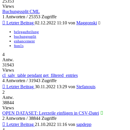
25353
Views
Buchungssplit CML
1 Antworten / 25353 Zugriffe
Letzter Beitrag
02.12.2022 11:10
von
Maggonski
belegaufteilung
buchungssplit
enhancement
fnm1s
4
Antw.
31943
Views
cl_salv_table pendant get_filtered_entries
4 Antworten / 31943 Zugriffe
Letzter Beitrag
30.11.2022 13:29
von
Stefanouis
2
Antw.
38844
Views
OPEN DATASET: Leerzeile einfügen in CSV-Datei
2 Antworten / 38844 Zugriffe
Letzter Beitrag
21.10.2022 11:16
von
sapdepp
4