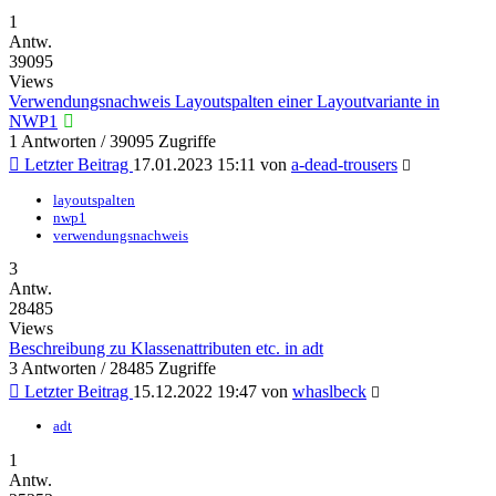
1
Antw.
39095
Views
Verwendungsnachweis Layoutspalten einer Layoutvariante in
NWP1
1 Antworten / 39095 Zugriffe
Letzter Beitrag
17.01.2023 15:11
von
a-dead-trousers
layoutspalten
nwp1
verwendungsnachweis
3
Antw.
28485
Views
Beschreibung zu Klassenattributen etc. in adt
3 Antworten / 28485 Zugriffe
Letzter Beitrag
15.12.2022 19:47
von
whaslbeck
adt
1
Antw.