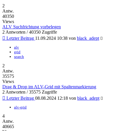
2
Antw.
40350
Views
ALV Suchfrichtung vorbelegen
2 Antworten / 40350 Zugriffe
Letzter Beitrag
11.09.2024 10:38
von
black_adept
alv
grid
search
2
Antw.
35575
Views
Drag & Drop im ALV-Grid mit Spaltenmarkierung
2 Antworten / 35575 Zugriffe
Letzter Beitrag
08.08.2024 12:18
von
black_adept
alv-grid
4
Antw.
40665