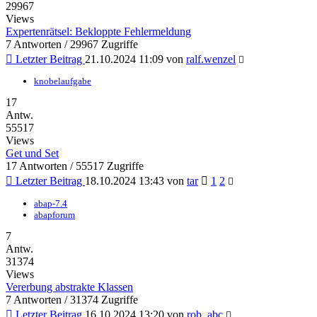
29967
Views
Expertenrätsel: Bekloppte Fehlermeldung
7 Antworten / 29967 Zugriffe
Letzter Beitrag
21.10.2024 11:09
von
ralf.wenzel
knobelaufgabe
17
Antw.
55517
Views
Get und Set
17 Antworten / 55517 Zugriffe
Letzter Beitrag
18.10.2024 13:43
von
tar
1
2
abap-7.4
abapforum
7
Antw.
31374
Views
Vererbung abstrakte Klassen
7 Antworten / 31374 Zugriffe
Letzter Beitrag
16.10.2024 13:20
von
rob_abc