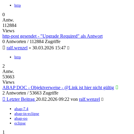
http
0
Antw.
112884
Views
http-post gesendet - "Upgrade Required" als Antwort
0 Antworten / 112884 Zugriffe
ralf.wenzel
»
30.03.2026 15:47
http
2
Antw.
53663
Views
ABAP DOC - Objektverweise - @Link ist hier nicht gültig
2 Antworten / 53663 Zugriffe
Letzter Beitrag
20.02.2026 09:22
von
ralf.wenzel
abap-7.4
abap-in-eclipse
abap-oo
eclipse
1