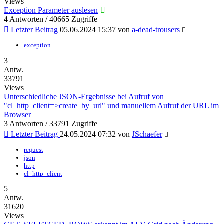
Views
Exception Parameter auslesen
4 Antworten / 40665 Zugriffe
Letzter Beitrag
05.06.2024 15:37
von
a-dead-trousers
exception
3
Antw.
33791
Views
Unterschiedliche JSON-Ergebnisse bei Aufruf von
"cl_http_client=>create_by_url" und manuellem Aufruf der URL im
Browser
3 Antworten / 33791 Zugriffe
Letzter Beitrag
24.05.2024 07:32
von
JSchaefer
request
json
http
cl_http_client
5
Antw.
31620
Views