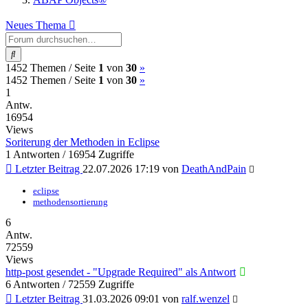
Neues Thema
Suche
(current)
Nächste
1452 Themen /
Seite
1
von
30
»
(current)
Nächste
1452 Themen /
Seite
1
von
30
»
1
Antw.
16954
Views
Soriterung der Methoden in Eclipse
1 Antworten / 16954 Zugriffe
Letzter Beitrag
22.07.2026 17:19
von
DeathAndPain
eclipse
methodensortierung
6
Antw.
72559
Views
http-post gesendet - "Upgrade Required" als Antwort
6 Antworten / 72559 Zugriffe
Letzter Beitrag
31.03.2026 09:01
von
ralf.wenzel