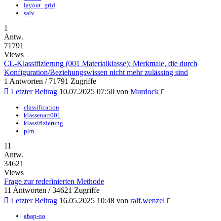
layout_grid
salv
1
Antw.
71791
Views
CL-Klassifizierung (001 Materialklasse): Merkmale, die durch
Konfiguration/Beziehungswissen nicht mehr zulässing sind
1 Antworten / 71791 Zugriffe
Letzter Beitrag
10.07.2025 07:50
von
Murdock
classification
klassenart001
klassifizierung
plm
11
Antw.
34621
Views
Frage zur redefinierten Methode
11 Antworten / 34621 Zugriffe
Letzter Beitrag
16.05.2025 10:48
von
ralf.wenzel
abap-oo