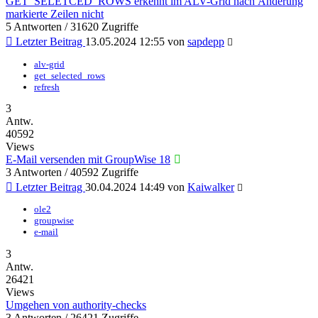
GET_SELETCED_ROWS erkennt im ALV-Grid nach Änderung
markierte Zeilen nicht
5 Antworten / 31620 Zugriffe
Letzter Beitrag
13.05.2024 12:55
von
sapdepp
alv-grid
get_selected_rows
refresh
3
Antw.
40592
Views
E-Mail versenden mit GroupWise 18
3 Antworten / 40592 Zugriffe
Letzter Beitrag
30.04.2024 14:49
von
Kaiwalker
ole2
groupwise
e-mail
3
Antw.
26421
Views
Umgehen von authority-checks
3 Antworten / 26421 Zugriffe