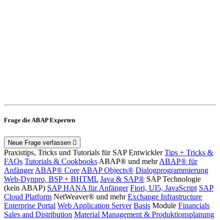
Frage die ABAP Experten
Neue Frage verfassen
Praxistips, Tricks und Tutorials für SAP Entwickler
Tips + Tricks &
FAQs
Tutorials & Cookbooks
ABAP® und mehr
ABAP® für
Anfänger
ABAP® Core
ABAP Objects®
Dialogprogrammierung
Web-Dynpro, BSP + BHTML
Java & SAP®
SAP Technologie
(kein ABAP)
SAP HANA für Anfänger
Fiori, UI5, JavaScript
SAP
Cloud Platform
NetWeaver® und mehr
Exchange Infrastructure
Enterprise Portal
Web Application Server
Basis
Module
Financials
Sales and Distribution
Material Management & Produktionsplanung