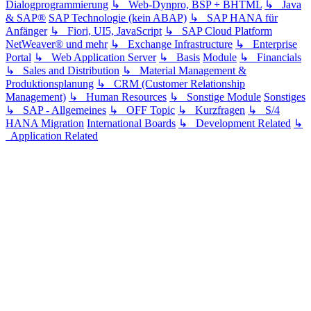
Dialogprogrammierung
↳ Web-Dynpro, BSP + BHTML
↳ Java
& SAP®
SAP Technologie (kein ABAP)
↳ SAP HANA für
Anfänger
↳ Fiori, UI5, JavaScript
↳ SAP Cloud Platform
NetWeaver® und mehr
↳ Exchange Infrastructure
↳ Enterprise
Portal
↳ Web Application Server
↳ Basis
Module
↳ Financials
↳ Sales and Distribution
↳ Material Management &
Produktionsplanung
↳ CRM (Customer Relationship
Management)
↳ Human Resources
↳ Sonstige Module
Sonstiges
↳ SAP - Allgemeines
↳ OFF Topic
↳ Kurzfragen
↳ S/4
HANA Migration
International Boards
↳ Development Related
↳
Application Related