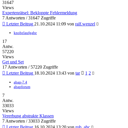
31647
Views
Expertenrätsel: Bekloppte Fehlermeldung
7 Antworten / 31647 Zugriffe
Letzter Beitrag
21.10.2024 11:09
von
ralf.wenzel
knobelaufgabe
17
Antw.
57220
Views
Get und Set
17 Antworten / 57220 Zugriffe
Letzter Beitrag
18.10.2024 13:43
von
tar
1
2
abap-7.4
abapforum
7
Antw.
33033
Views
Vererbung abstrakte Klassen
7 Antworten / 33033 Zugriffe
Letzter Beitrag
16.10.2024 13:20
von
rob_abc