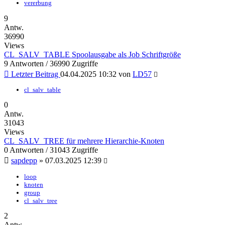
vererbung
9
Antw.
36990
Views
CL_SALV_TABLE Spoolausgabe als Job Schriftgröße
9 Antworten / 36990 Zugriffe
Letzter Beitrag
04.04.2025 10:32
von
LD57
cl_salv_table
0
Antw.
31043
Views
CL_SALV_TREE für mehrere Hierarchie-Knoten
0 Antworten / 31043 Zugriffe
sapdepp
»
07.03.2025 12:39
loop
knoten
group
cl_salv_tree
2
Antw.