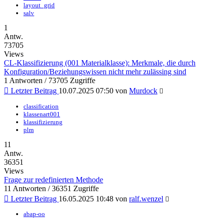
layout_grid
salv
1
Antw.
73705
Views
CL-Klassifizierung (001 Materialklasse): Merkmale, die durch
Konfiguration/Beziehungswissen nicht mehr zulässing sind
1 Antworten / 73705 Zugriffe
Letzter Beitrag
10.07.2025 07:50
von
Murdock
classification
klassenart001
klassifizierung
plm
11
Antw.
36351
Views
Frage zur redefinierten Methode
11 Antworten / 36351 Zugriffe
Letzter Beitrag
16.05.2025 10:48
von
ralf.wenzel
abap-oo