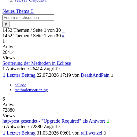
Neues Thema
Suche
(current)
Nächste
1452 Themen /
Seite
1
von
30
»
(current)
Nächste
1452 Themen /
Seite
1
von
30
»
1
Antw.
26414
Views
Soriterung der Methoden in Eclipse
1 Antworten / 26414 Zugriffe
Letzter Beitrag
22.07.2026 17:19
von
DeathAndPain
eclipse
methodensortierung
6
Antw.
72880
Views
http-post gesendet - "Upgrade Required" als Antwort
6 Antworten / 72880 Zugriffe
Letzter Beitrag
31.03.2026 09:01
von
ralf.wenzel