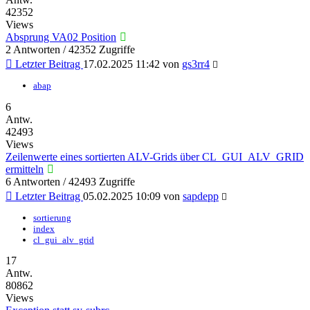
42352
Views
Absprung VA02 Position
2 Antworten / 42352 Zugriffe
Letzter Beitrag
17.02.2025 11:42
von
gs3rr4
abap
6
Antw.
42493
Views
Zeilenwerte eines sortierten ALV-Grids über CL_GUI_ALV_GRID
ermitteln
6 Antworten / 42493 Zugriffe
Letzter Beitrag
05.02.2025 10:09
von
sapdepp
sortierung
index
cl_gui_alv_grid
17
Antw.
80862
Views