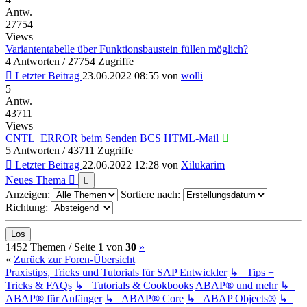
Antw.
27754
Views
Variantentabelle über Funktionsbaustein füllen möglich?
4 Antworten / 27754 Zugriffe
Letzter Beitrag
23.06.2022 08:55
von
wolli
5
Antw.
43711
Views
CNTL_ERROR beim Senden BCS HTML-Mail
5 Antworten / 43711 Zugriffe
Letzter Beitrag
22.06.2022 12:28
von
Xilukarim
Neues Thema
Anzeigen:
Sortiere nach:
Richtung:
(current)
Nächste
1452 Themen /
Seite
1
von
30
»
«
Zurück zur Foren-Übersicht
Praxistips, Tricks und Tutorials für SAP Entwickler
↳ Tips +
Tricks & FAQs
↳ Tutorials & Cookbooks
ABAP® und mehr
↳
ABAP® für Anfänger
↳ ABAP® Core
↳ ABAP Objects®
↳