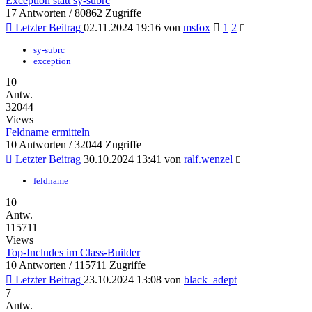
Exception statt sy-subrc
17 Antworten / 80862 Zugriffe
Letzter Beitrag
02.11.2024 19:16
von
msfox
1
2
sy-subrc
exception
10
Antw.
32044
Views
Feldname ermitteln
10 Antworten / 32044 Zugriffe
Letzter Beitrag
30.10.2024 13:41
von
ralf.wenzel
feldname
10
Antw.
115711
Views
Top-Includes im Class-Builder
10 Antworten / 115711 Zugriffe
Letzter Beitrag
23.10.2024 13:08
von
black_adept
7
Antw.