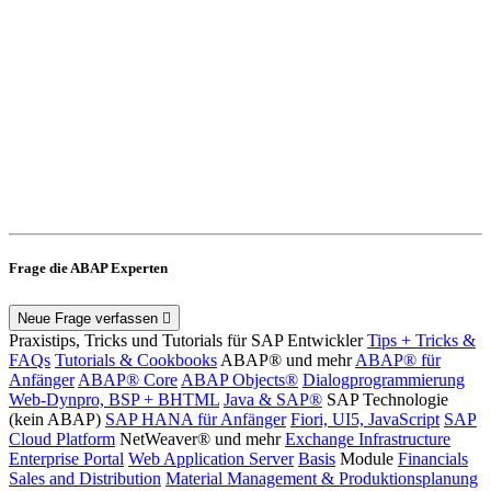
Frage die ABAP Experten
Neue Frage verfassen
Praxistips, Tricks und Tutorials für SAP Entwickler
Tips + Tricks &
FAQs
Tutorials & Cookbooks
ABAP® und mehr
ABAP® für
Anfänger
ABAP® Core
ABAP Objects®
Dialogprogrammierung
Web-Dynpro, BSP + BHTML
Java & SAP®
SAP Technologie
(kein ABAP)
SAP HANA für Anfänger
Fiori, UI5, JavaScript
SAP
Cloud Platform
NetWeaver® und mehr
Exchange Infrastructure
Enterprise Portal
Web Application Server
Basis
Module
Financials
Sales and Distribution
Material Management & Produktionsplanung