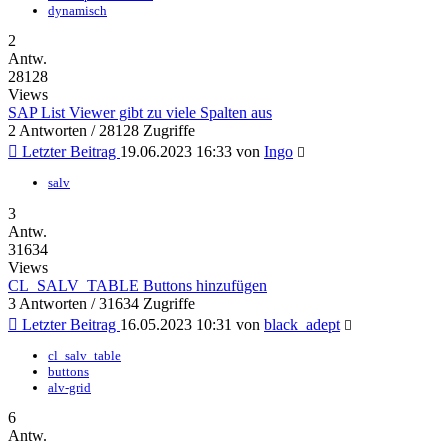
dynamisch
2
Antw.
28128
Views
SAP List Viewer gibt zu viele Spalten aus
2 Antworten / 28128 Zugriffe
Letzter Beitrag
19.06.2023 16:33
von
Ingo
salv
3
Antw.
31634
Views
CL_SALV_TABLE Buttons hinzufügen
3 Antworten / 31634 Zugriffe
Letzter Beitrag
16.05.2023 10:31
von
black_adept
cl_salv_table
buttons
alv-grid
6
Antw.