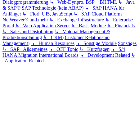
Dialogprogrammierung
↳ Web-Dynpro, BSP + BHTML
↳ Java
& SAP®
SAP Technologie (kein ABAP)
↳ SAP HANA für
Anfänger
↳ Fiori, UI5, JavaScript
↳ SAP Cloud Platform
NetWeaver® und mehr
↳ Exchange Infrastructure
↳ Enterprise
Portal
↳ Web Application Server
↳ Basis
Module
↳ Financials
↳ Sales and Distribution
↳ Material Management &
Produktionsplanung
↳ CRM (Customer Relationship
Management)
↳ Human Resources
↳ Sonstige Module
Sonstiges
↳ SAP - Allgemeines
↳ OFF Topic
↳ Kurzfragen
↳ S/4
HANA Migration
International Boards
↳ Development Related
↳
Application Related