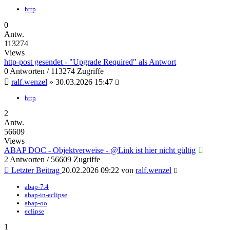
http
0
Antw.
113274
Views
http-post gesendet - "Upgrade Required" als Antwort
0 Antworten / 113274 Zugriffe
ralf.wenzel
»
30.03.2026 15:47
http
2
Antw.
56609
Views
ABAP DOC - Objektverweise - @Link ist hier nicht gültig
2 Antworten / 56609 Zugriffe
Letzter Beitrag
20.02.2026 09:22
von
ralf.wenzel
abap-7.4
abap-in-eclipse
abap-oo
eclipse
1