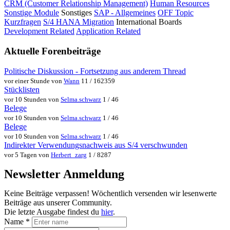
CRM (Customer Relationship Management)
Human Resources
Sonstige Module
Sonstiges
SAP - Allgemeines
OFF Topic
Kurzfragen
S/4 HANA Migration
International Boards
Development Related
Application Related
Aktuelle Forenbeiträge
Politische Diskussion - Fortsetzung aus anderem Thread
vor einer Stunde von
Wann
11 / 162359
Stücklisten
vor 10 Stunden von
Selma.schwarz
1 / 46
Belege
vor 10 Stunden von
Selma.schwarz
1 / 46
Belege
vor 10 Stunden von
Selma.schwarz
1 / 46
Indirekter Verwendungsnachweis aus S/4 verschwunden
vor 5 Tagen von
Herbert_zarg
1 / 8287
Newsletter Anmeldung
Keine Beiträge verpassen! Wöchentlich versenden wir lesenwerte
Beiträge aus unserer Community.
Die letzte Ausgabe findest du
hier
.
Name
*