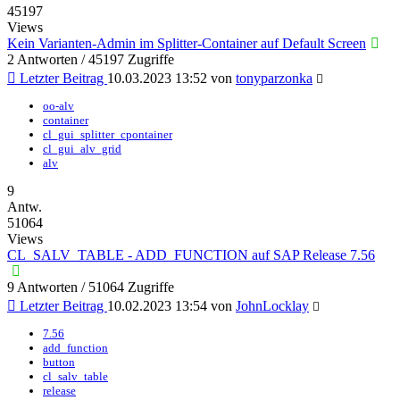
45197
Views
Kein Varianten-Admin im Splitter-Container auf Default Screen
2 Antworten / 45197 Zugriffe
Letzter Beitrag
10.03.2023 13:52
von
tonyparzonka
oo-alv
container
cl_gui_splitter_cpontainer
cl_gui_alv_grid
alv
9
Antw.
51064
Views
CL_SALV_TABLE - ADD_FUNCTION auf SAP Release 7.56
9 Antworten / 51064 Zugriffe
Letzter Beitrag
10.02.2023 13:54
von
JohnLocklay
7.56
add_function
button
cl_salv_table
release