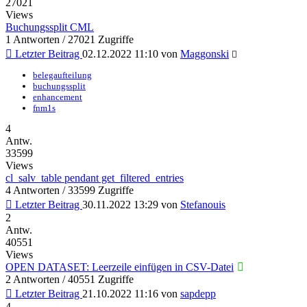
27021
Views
Buchungssplit CML
1 Antworten / 27021 Zugriffe
Letzter Beitrag
02.12.2022 11:10
von
Maggonski
belegaufteilung
buchungssplit
enhancement
fnm1s
4
Antw.
33599
Views
cl_salv_table pendant get_filtered_entries
4 Antworten / 33599 Zugriffe
Letzter Beitrag
30.11.2022 13:29
von
Stefanouis
2
Antw.
40551
Views
OPEN DATASET: Leerzeile einfügen in CSV-Datei
2 Antworten / 40551 Zugriffe
Letzter Beitrag
21.10.2022 11:16
von
sapdepp
4