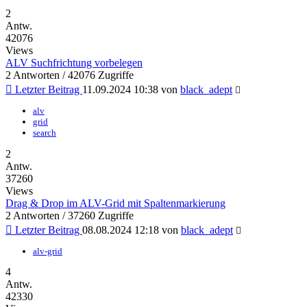
2
Antw.
42076
Views
ALV Suchfrichtung vorbelegen
2 Antworten / 42076 Zugriffe
Letzter Beitrag
11.09.2024 10:38
von
black_adept
alv
grid
search
2
Antw.
37260
Views
Drag & Drop im ALV-Grid mit Spaltenmarkierung
2 Antworten / 37260 Zugriffe
Letzter Beitrag
08.08.2024 12:18
von
black_adept
alv-grid
4
Antw.
42330