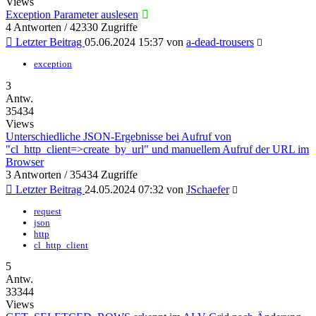
Views
Exception Parameter auslesen
4 Antworten / 42330 Zugriffe
Letzter Beitrag
05.06.2024 15:37
von
a-dead-trousers
exception
3
Antw.
35434
Views
Unterschiedliche JSON-Ergebnisse bei Aufruf von
"cl_http_client=>create_by_url" und manuellem Aufruf der URL im
Browser
3 Antworten / 35434 Zugriffe
Letzter Beitrag
24.05.2024 07:32
von
JSchaefer
request
json
http
cl_http_client
5
Antw.
33344
Views