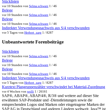
Stücklisten
vor 10 Stunden von
Selma.schwarz
1 / 46
Belege
vor 10 Stunden von
Selma.schwarz
1 / 46
Belege
vor 10 Stunden von
Selma.schwarz
1 / 46
Indirekter Verwendungsnachweis aus S/4 verschwunden
vor 5 Tagen von
Herbert_zarg
1 / 8287
Unbeantwortete Forenbeiträge
Stücklisten
vor 10 Stunden von
Selma.schwarz
1 / 46
Belege
vor 10 Stunden von
Selma.schwarz
1 / 46
Belege
vor 10 Stunden von
Selma.schwarz
1 / 46
Indirekter Verwendungsnachweis aus S/4 verschwunden
vor 5 Tagen von
Herbert_zarg
1 / 8287
Kurztext Plangruppenzähler verschwindet bei Material-Zuordnung
vor 4 Wochen von
wolli
1 / 26161
SAP®, ABAP®, ABAP/4®, R/3® und weitere auf dieser Site
erwähnten SAP-Produkte und -Dienstleistungen sowie die
entsprechenden Logos sind Marken oder eingetragene Marken der
SAP AG in Deutschland und anderen Ländern weltweit. Java™ ist