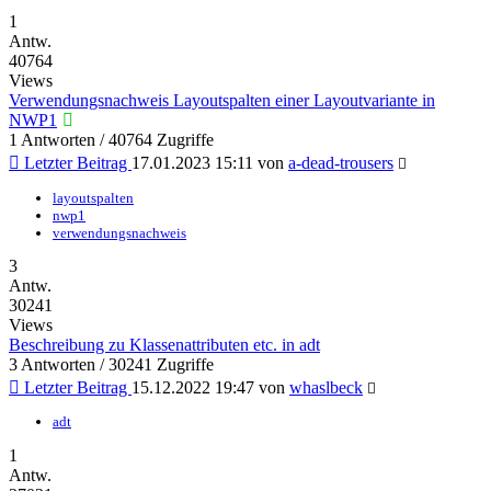
1
Antw.
40764
Views
Verwendungsnachweis Layoutspalten einer Layoutvariante in
NWP1
1 Antworten / 40764 Zugriffe
Letzter Beitrag
17.01.2023 15:11
von
a-dead-trousers
layoutspalten
nwp1
verwendungsnachweis
3
Antw.
30241
Views
Beschreibung zu Klassenattributen etc. in adt
3 Antworten / 30241 Zugriffe
Letzter Beitrag
15.12.2022 19:47
von
whaslbeck
adt
1
Antw.