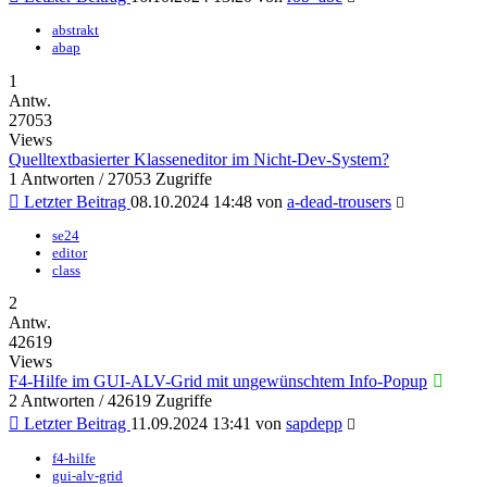
abstrakt
abap
1
Antw.
27053
Views
Quelltextbasierter Klasseneditor im Nicht-Dev-System?
1 Antworten / 27053 Zugriffe
Letzter Beitrag
08.10.2024 14:48
von
a-dead-trousers
se24
editor
class
2
Antw.
42619
Views
F4-Hilfe im GUI-ALV-Grid mit ungewünschtem Info-Popup
2 Antworten / 42619 Zugriffe
Letzter Beitrag
11.09.2024 13:41
von
sapdepp
f4-hilfe
gui-alv-grid