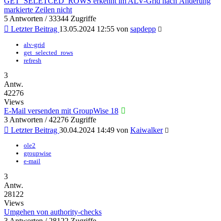
GET_SELETCED_ROWS erkennt im ALV-Grid nach Änderung
markierte Zeilen nicht
5 Antworten / 33344 Zugriffe
Letzter Beitrag
13.05.2024 12:55
von
sapdepp
alv-grid
get_selected_rows
refresh
3
Antw.
42276
Views
E-Mail versenden mit GroupWise 18
3 Antworten / 42276 Zugriffe
Letzter Beitrag
30.04.2024 14:49
von
Kaiwalker
ole2
groupwise
e-mail
3
Antw.
28122
Views
Umgehen von authority-checks
3 Antworten / 28122 Zugriffe