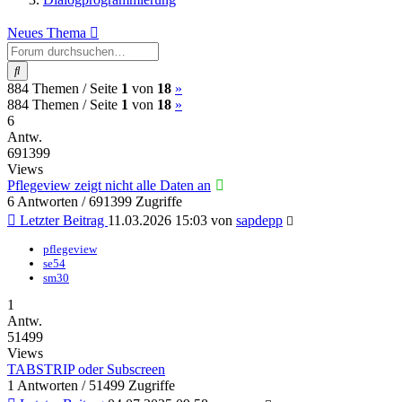
Neues Thema
Suche
(current)
Nächste
884 Themen /
Seite
1
von
18
»
(current)
Nächste
884 Themen /
Seite
1
von
18
»
6
Antw.
691399
Views
Pflegeview zeigt nicht alle Daten an
6 Antworten / 691399 Zugriffe
Letzter Beitrag
11.03.2026 15:03
von
sapdepp
pflegeview
se54
sm30
1
Antw.
51499
Views
TABSTRIP oder Subscreen
1 Antworten / 51499 Zugriffe