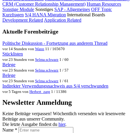
CRM (Customer Relationship Management)
Human Resources
Sonstige Module
Sonstiges
SAP - Allgemeines
OFF Topic
Kurzfragen
S/4 HANA Migration
International Boards
Development Related
Application Related
Aktuelle Forenbeiträge
Politische Diskussion - Fortsetzung aus anderem Thread
vor 14 Stunden von
Wann
11 / 165670
Stücklisten
vor 23 Stunden von
Selma.schwarz
1 / 60
Belege
vor 23 Stunden von
Selma.schwarz
1 / 57
Belege
vor 23 Stunden von
Selma.schwarz
1 / 61
Indirekter Verwendungsnachweis aus S/4 verschwunden
vor 5 Tagen von
Herbert_zarg
1 / 11386
Newsletter Anmeldung
Keine Beiträge verpassen! Wöchentlich versenden wir lesenwerte
Beiträge aus unserer Community.
Die letzte Ausgabe findest du
hier
.
Name
*