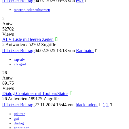
Letzter Beitrag
04.07.2025 09:58
von
ewx
tabstrip-oder-subscreen
2
Antw.
52702
Views
ALV Liste mit leeren Zeilen
2 Antworten / 52702 Zugriffe
Letzter Beitrag
04.02.2025 13:18
von
Radinator
sap-alv
alv-grid
26
Antw.
89175
Views
Dialog-Container mit Toolbar/Status
26 Antworten / 89175 Zugriffe
Letzter Beitrag
27.11.2024 15:44
von
black_adept
1
2
splitter
gui
dialog
container