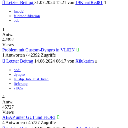
Letzter Beitrag
31.07.2024 15:21
von
19KnarfRed81
fmod2
feldmodifikation
bdt
1
Antw.
42392
Views
Problem mit Custom-Dynpro in VL02N
1 Antworten / 42392 Zugriffe
Letzter Beitrag
14.06.2024 06:17
von
Xilukarim
badi
dynpro
le_shp_tab_cust_head
lieferung
vl02n
4
Antw.
45727
Views
ABAP unter GUI und FIORI
4 Antworten / 45727 Zugriffe