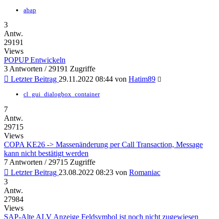
abap
3
Antw.
29191
Views
POPUP Entwickeln
3 Antworten / 29191 Zugriffe
Letzter Beitrag
29.11.2022 08:44
von
Hatim89
cl_gui_dialogbox_container
7
Antw.
29715
Views
COPA KE26 -> Massenänderung per Call Transaction, Message
kann nicht bestätigt werden
7 Antworten / 29715 Zugriffe
Letzter Beitrag
23.08.2022 08:23
von
Romaniac
3
Antw.
27984
Views
SAP-Alte ALV Anzeige Feldsymbol ist noch nicht zugewiesen