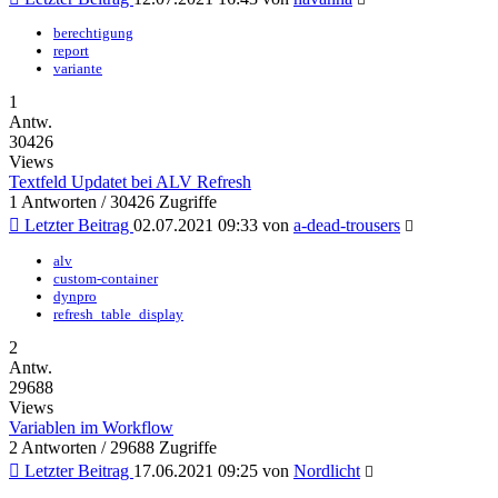
berechtigung
report
variante
1
Antw.
30426
Views
Textfeld Updatet bei ALV Refresh
1 Antworten / 30426 Zugriffe
Letzter Beitrag
02.07.2021 09:33
von
a-dead-trousers
alv
custom-container
dynpro
refresh_table_display
2
Antw.
29688
Views
Variablen im Workflow
2 Antworten / 29688 Zugriffe
Letzter Beitrag
17.06.2021 09:25
von
Nordlicht