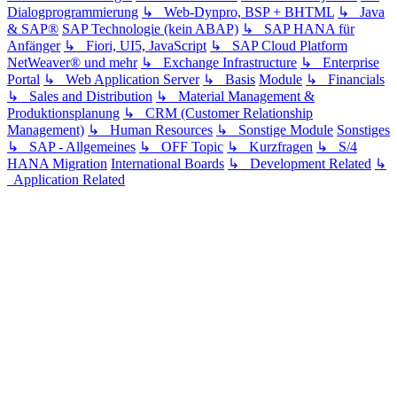
Dialogprogrammierung
↳ Web-Dynpro, BSP + BHTML
↳ Java
& SAP®
SAP Technologie (kein ABAP)
↳ SAP HANA für
Anfänger
↳ Fiori, UI5, JavaScript
↳ SAP Cloud Platform
NetWeaver® und mehr
↳ Exchange Infrastructure
↳ Enterprise
Portal
↳ Web Application Server
↳ Basis
Module
↳ Financials
↳ Sales and Distribution
↳ Material Management &
Produktionsplanung
↳ CRM (Customer Relationship
Management)
↳ Human Resources
↳ Sonstige Module
Sonstiges
↳ SAP - Allgemeines
↳ OFF Topic
↳ Kurzfragen
↳ S/4
HANA Migration
International Boards
↳ Development Related
↳
Application Related