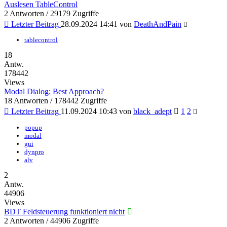
Auslesen TableControl
2 Antworten / 29179 Zugriffe
Letzter Beitrag
28.09.2024 14:41
von
DeathAndPain
tablecontrol
18
Antw.
178442
Views
Modal Dialog: Best Approach?
18 Antworten / 178442 Zugriffe
Letzter Beitrag
11.09.2024 10:43
von
black_adept
1
2
popup
modal
gui
dynpro
alv
2
Antw.
44906
Views
BDT Feldsteuerung funktioniert nicht
2 Antworten / 44906 Zugriffe