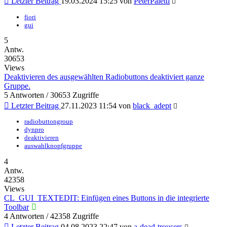
Letzter Beitrag
19.03.2024 15:25
von
PeterPaletti
fiori
gui
5
Antw.
30653
Views
Deaktivieren des ausgewählten Radiobuttons deaktiviert ganze
Gruppe.
5 Antworten / 30653 Zugriffe
Letzter Beitrag
27.11.2023 11:54
von
black_adept
radiobuttongroup
dynpro
deaktivieren
auswahlknopfgruppe
4
Antw.
42358
Views
CL_GUI_TEXTEDIT: Einfügen eines Buttons in die integrierte
Toolbar
4 Antworten / 42358 Zugriffe
Letzter Beitrag
04.08.2023 22:47
von
a-dead-trousers