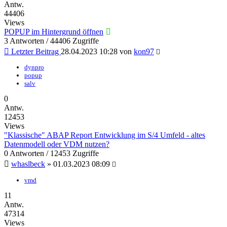
Antw.
44406
Views
POPUP im Hintergrund öffnen
3 Antworten / 44406 Zugriffe
Letzter Beitrag
28.04.2023 10:28
von
kon97
dynpro
popup
salv
0
Antw.
12453
Views
"Klassische" ABAP Report Entwicklung im S/4 Umfeld - altes
Datenmodell oder VDM nutzen?
0 Antworten / 12453 Zugriffe
whaslbeck
»
01.03.2023 08:09
vmd
11
Antw.
47314
Views