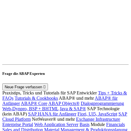
Frage die ABAP Experten
Neue Frage verfassen
Praxistips, Tricks und Tutorials für SAP Entwickler
Tips + Tricks &
FAQs
Tutorials & Cookbooks
ABAP® und mehr
ABAP® für
Anfänger
ABAP® Core
ABAP Objects®
Dialogprogrammierung
Web-Dynpro, BSP + BHTML
Java & SAP®
SAP Technologie
(kein ABAP)
SAP HANA für Anfänger
Fiori, UI5, JavaScript
SAP
Cloud Platform
NetWeaver® und mehr
Exchange Infrastructure
Enterprise Portal
Web Application Server
Basis
Module
Financials
Sales and Distribution
Material Management & Produktionsplanung