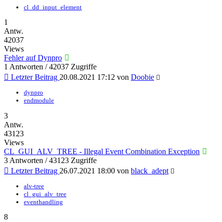
cl_dd_input_element
1
Antw.
42037
Views
Fehler auf Dynpro
1 Antworten / 42037 Zugriffe
Letzter Beitrag
20.08.2021 17:12
von
Doobie
dynpro
endmodule
3
Antw.
43123
Views
CL_GUI_ALV_TREE - Illegal Event Combination Exception
3 Antworten / 43123 Zugriffe
Letzter Beitrag
26.07.2021 18:00
von
black_adept
alv-tree
cl_gui_alv_tree
eventhandling
8