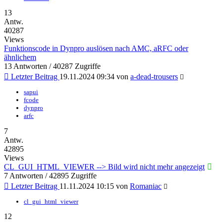
13
Antw.
40287
Views
Funktionscode in Dynpro auslösen nach AMC, aRFC oder
ähnlichem
13 Antworten / 40287 Zugriffe
Letzter Beitrag
19.11.2024 09:34
von
a-dead-trousers
sapui
fcode
dynpro
arfc
7
Antw.
42895
Views
CL_GUI_HTML_VIEWER --> Bild wird nicht mehr angezeigt
7 Antworten / 42895 Zugriffe
Letzter Beitrag
11.11.2024 10:15
von
Romaniac
cl_gui_html_viewer
12