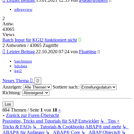
Letzter Beitrag
15.01.2021 12:55
von
a-dead-trousers
pflegeview
2
Antw.
43065
Views
Batch Input für KGI2 funktioniert nicht
2 Antworten / 43065 Zugriffe
Letzter Beitrag
22.10.2020 07:24
von
Floatjitsu
batchinput
bdcdata
kgi2
Neues Thema
Anzeigen:
Sortiere nach:
Richtung:
(current)
Nächste
884 Themen /
Seite
1
von
18
»
«
Zurück zur Foren-Übersicht
Praxistips, Tricks und Tutorials für SAP Entwickler
↳ Tips +
Tricks & FAQs
↳ Tutorials & Cookbooks
ABAP® und mehr
↳
ABAP® für Anfänger
↳ ABAP® Core
↳ ABAP Objects®
↳