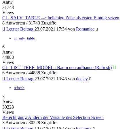
Antw.
31743
Views
CL_SALV_TABLE --> beliebige Zeile als ersten Eintrag setzen
8 Antworten / 31743 Zugriffe
Letzter Beitrag
23.07.2021 17:34
von
Romaniac
cl_salv_table
6
Antw.
44888
Views
CL_LIST_TREE_MODEL - Baum neu aufbauen (Refresh)
6 Antworten / 44888 Zugriffe
Letzter Beitrag
23.07.2021 13:48
von
deejey
refrech
3
Antw.
30228
Views
Berechtigung Ändern der Variante des Selection-Screen
3 Antworten / 30228 Zugriffe
Letzter Beitrag
12.07.2021 16:43
von
havanna