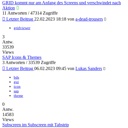
GRID kommt nur am Anfang des Screens und verschwindet nach
Aktion
11 Antworten / 47314 Zugriffe
Letzter Beitrag
22.02.2023 18:18
von
a-dead-trousers
gridviewer
3
Antw.
33539
Views
SAP Icons & Themes
3 Antworten / 33539 Zugriffe
Letzter Beitrag
06.02.2023 09:45
von
Lukas Sanders
bds
gui
icon
sap
theme
0
Antw.
14583
Views
Subscreen im Subscreen mit Tabstrip