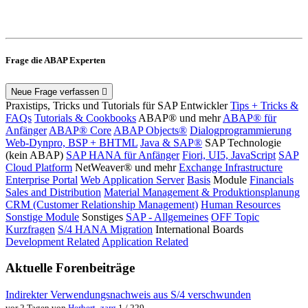
Frage die ABAP Experten
Neue Frage verfassen
Praxistips, Tricks und Tutorials für SAP Entwickler
Tips + Tricks &
FAQs
Tutorials & Cookbooks
ABAP® und mehr
ABAP® für
Anfänger
ABAP® Core
ABAP Objects®
Dialogprogrammierung
Web-Dynpro, BSP + BHTML
Java & SAP®
SAP Technologie
(kein ABAP)
SAP HANA für Anfänger
Fiori, UI5, JavaScript
SAP
Cloud Platform
NetWeaver® und mehr
Exchange Infrastructure
Enterprise Portal
Web Application Server
Basis
Module
Financials
Sales and Distribution
Material Management & Produktionsplanung
CRM (Customer Relationship Management)
Human Resources
Sonstige Module
Sonstiges
SAP - Allgemeines
OFF Topic
Kurzfragen
S/4 HANA Migration
International Boards
Development Related
Application Related
Aktuelle Forenbeiträge
Indirekter Verwendungsnachweis aus S/4 verschwunden
vor 2 Tagen von
Herbert_zarg
1 / 229