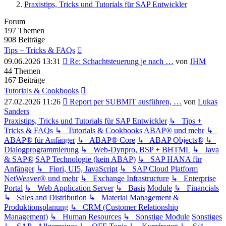
Praxistips, Tricks und Tutorials für SAP Entwickler
Forum
197
Themen
908
Beiträge
Tips + Tricks & FAQs
Neuester
09.06.2026 13:31
Re: Schachtsteuerung je nach …
von
JHM
Beitrag
44
Themen
167
Beiträge
Tutorials & Cookbooks
Neuester
27.02.2026 11:26
Report per SUBMIT ausführen, …
von
Lukas
Beitrag
Sanders
Praxistips, Tricks und Tutorials für SAP Entwickler
↳ Tips +
Tricks & FAQs
↳ Tutorials & Cookbooks
ABAP® und mehr
↳
ABAP® für Anfänger
↳ ABAP® Core
↳ ABAP Objects®
↳
Dialogprogrammierung
↳ Web-Dynpro, BSP + BHTML
↳ Java
& SAP®
SAP Technologie (kein ABAP)
↳ SAP HANA für
Anfänger
↳ Fiori, UI5, JavaScript
↳ SAP Cloud Platform
NetWeaver® und mehr
↳ Exchange Infrastructure
↳ Enterprise
Portal
↳ Web Application Server
↳ Basis
Module
↳ Financials
↳ Sales and Distribution
↳ Material Management &
Produktionsplanung
↳ CRM (Customer Relationship
Management)
↳ Human Resources
↳ Sonstige Module
Sonstiges