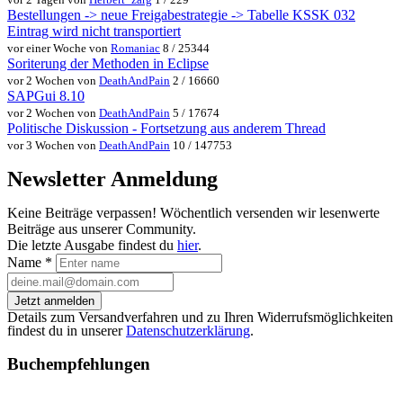
Bestellungen -> neue Freigabestrategie -> Tabelle KSSK 032
Eintrag wird nicht transportiert
vor einer Woche von
Romaniac
8 / 25344
Soriterung der Methoden in Eclipse
vor 2 Wochen von
DeathAndPain
2 / 16660
SAPGui 8.10
vor 2 Wochen von
DeathAndPain
5 / 17674
Politische Diskussion - Fortsetzung aus anderem Thread
vor 3 Wochen von
DeathAndPain
10 / 147753
Newsletter Anmeldung
Keine Beiträge verpassen! Wöchentlich versenden wir lesenwerte
Beiträge aus unserer Community.
Die letzte Ausgabe findest du
hier
.
Name
*
Jetzt anmelden
Details zum Versandverfahren und zu Ihren Widerrufsmöglichkeiten
findest du in unserer
Datenschutzerklärung
.
Buchempfehlungen