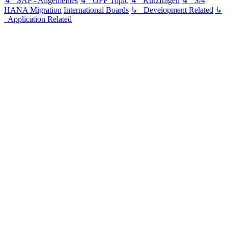
↳ SAP - Allgemeines
↳ OFF Topic
↳ Kurzfragen
↳ S/4
HANA Migration
International Boards
↳ Development Related
↳
Application Related