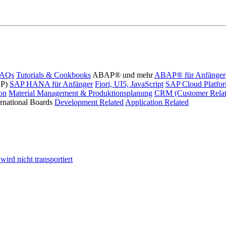
FAQs
Tutorials & Cookbooks
ABAP® und mehr
ABAP® für Anfänger
AP)
SAP HANA für Anfänger
Fiori, UI5, JavaScript
SAP Cloud Platfo
ion
Material Management & Produktionsplanung
CRM (Customer Relat
ernational Boards
Development Related
Application Related
ird nicht transportiert