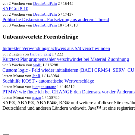
vor 2 Wochen von
DeathAndPain
2 / 16445
SAPGui 8.10
vor 2 Wochen von
DeathAndPain
5 / 17437
Politische Diskussion - Fortsetzung aus anderem Thread
vor 3 Wochen von
DeathAndPain
10 / 147518
Unbeantwortete Forenbeiträge
Indirekter Verwendungsnachweis aus S/4 verschwunden
vor 2 Tagen von
Herbert_zarg
1 / 222
Kurztext Plangruppenzähler verschwindet bei Material-Zuordnung
vor 3 Wochen von
wolli
1 / 16298
Custom logic - Feld wieder initialisieren (BADI CRMS4_SER
letzen Monat von
JanR
1 / 143984
Suchhilfe KOST - automatische Wertvorschläge
letzen Monat von
juergen.spranz
1 / 149512
PTMW: wie finde ich bei CHANGE den Datensatz vor der Änderun
letzen Monat von
mazu
1 / 158795
SAP®, ABAP®, ABAP/4®, R/3® und weitere auf dieser Site erwähnte
Deutschland und anderen Ländern weltweit. Java™ ist eine registrie