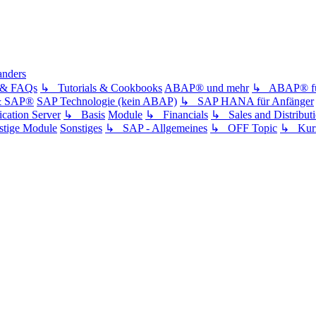
anders
s & FAQs
↳ Tutorials & Cookbooks
ABAP® und mehr
↳ ABAP® für
& SAP®
SAP Technologie (kein ABAP)
↳ SAP HANA für Anfänger
ation Server
↳ Basis
Module
↳ Financials
↳ Sales and Distribut
tige Module
Sonstiges
↳ SAP - Allgemeines
↳ OFF Topic
↳ Kurz