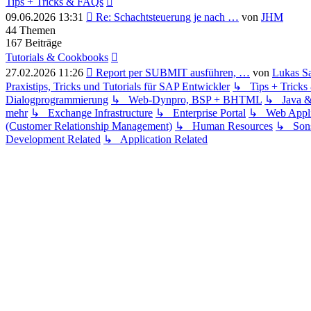
Tips + Tricks & FAQs
Neuester
09.06.2026 13:31
Re: Schachtsteuerung je nach …
von
JHM
Beitrag
44
Themen
167
Beiträge
Tutorials & Cookbooks
Neuester
27.02.2026 11:26
Report per SUBMIT ausführen, …
von
Lukas S
Beitrag
Praxistips, Tricks und Tutorials für SAP Entwickler
↳ Tips + Trick
Dialogprogrammierung
↳ Web-Dynpro, BSP + BHTML
↳ Java 
mehr
↳ Exchange Infrastructure
↳ Enterprise Portal
↳ Web Applic
(Customer Relationship Management)
↳ Human Resources
↳ Sons
Development Related
↳ Application Related