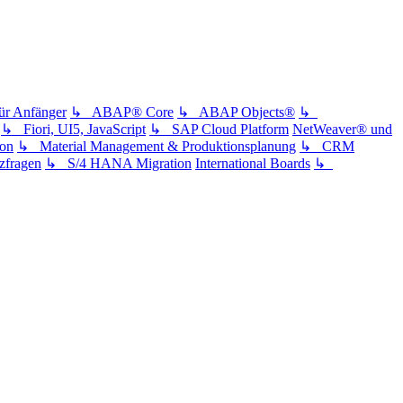
 Anfänger
↳ ABAP® Core
↳ ABAP Objects®
↳
↳ Fiori, UI5, JavaScript
↳ SAP Cloud Platform
NetWeaver® und
ion
↳ Material Management & Produktionsplanung
↳ CRM
fragen
↳ S/4 HANA Migration
International Boards
↳