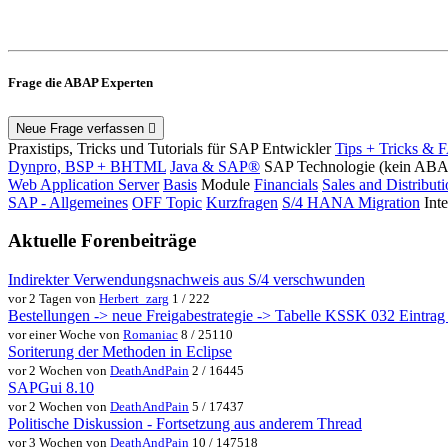
Frage die ABAP Experten
Neue Frage verfassen
Praxistips, Tricks und Tutorials für SAP Entwickler
Tips + Tricks & 
Dynpro, BSP + BHTML
Java & SAP®
SAP Technologie (kein AB
Web Application Server
Basis
Module
Financials
Sales and Distribut
SAP - Allgemeines
OFF Topic
Kurzfragen
S/4 HANA Migration
Int
Aktuelle Forenbeiträge
Indirekter Verwendungsnachweis aus S/4 verschwunden
vor 2 Tagen von
Herbert_zarg
1 / 222
Bestellungen -> neue Freigabestrategie -> Tabelle KSSK 032 Eintrag w
vor einer Woche von
Romaniac
8 / 25110
Soriterung der Methoden in Eclipse
vor 2 Wochen von
DeathAndPain
2 / 16445
SAPGui 8.10
vor 2 Wochen von
DeathAndPain
5 / 17437
Politische Diskussion - Fortsetzung aus anderem Thread
vor 3 Wochen von
DeathAndPain
10 / 147518