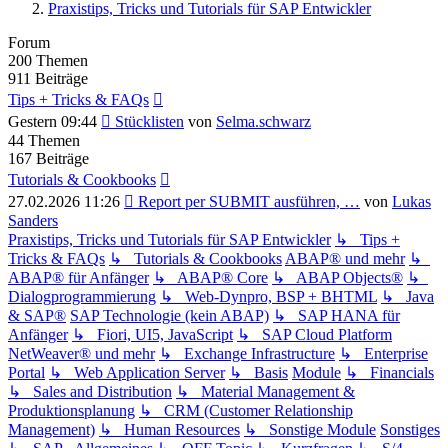
Praxistips, Tricks und Tutorials für SAP Entwickler
Forum
200
Themen
911
Beiträge
Tips + Tricks & FAQs
Neuester
Gestern 09:44
Stücklisten
von
Selma.schwarz
Beitrag
44
Themen
167
Beiträge
Tutorials & Cookbooks
Neuester
27.02.2026 11:26
Report per SUBMIT ausführen, …
von
Lukas
Beitrag
Sanders
Praxistips, Tricks und Tutorials für SAP Entwickler
↳ Tips +
Tricks & FAQs
↳ Tutorials & Cookbooks
ABAP® und mehr
↳
ABAP® für Anfänger
↳ ABAP® Core
↳ ABAP Objects®
↳
Dialogprogrammierung
↳ Web-Dynpro, BSP + BHTML
↳ Java
& SAP®
SAP Technologie (kein ABAP)
↳ SAP HANA für
Anfänger
↳ Fiori, UI5, JavaScript
↳ SAP Cloud Platform
NetWeaver® und mehr
↳ Exchange Infrastructure
↳ Enterprise
Portal
↳ Web Application Server
↳ Basis
Module
↳ Financials
↳ Sales and Distribution
↳ Material Management &
Produktionsplanung
↳ CRM (Customer Relationship
Management)
↳ Human Resources
↳ Sonstige Module
Sonstiges