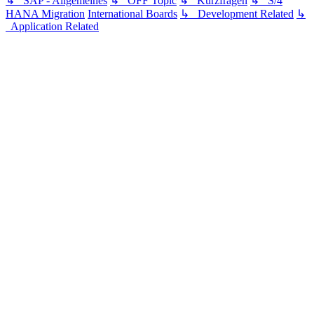
↳ SAP - Allgemeines
↳ OFF Topic
↳ Kurzfragen
↳ S/4
HANA Migration
International Boards
↳ Development Related
↳
Application Related