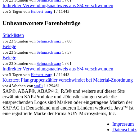
vor 23 Stunden von
Selma.schwarz
1 / 61
Indirekter Verwendungsnachweis aus S/4 verschwunden
vor 5 Tagen von
Herbert_zarg
1 / 11443
Unbeantwortete Forenbeiträge
Stücklisten
vor 23 Stunden von
Selma.schwarz
1 / 60
Belege
vor 23 Stunden von
Selma.schwarz
1 / 57
Belege
vor 23 Stunden von
Selma.schwarz
1 / 61
Indirekter Verwendungsnachweis aus S/4 verschwunden
vor 5 Tagen von
Herbert_zarg
1 / 11443
Kurztext Plangruppenzähler verschwindet bei Material-Zuordnung
vor 4 Wochen von
wolli
1 / 29461
SAP®, ABAP®, ABAP/4®, R/3® und weitere auf dieser Site
erwähnten SAP-Produkte und -Dienstleistungen sowie die
entsprechenden Logos sind Marken oder eingetragene Marken der
SAP AG in Deutschland und anderen Ländern weltweit. Java™ ist
eine registrierte Marke der Firma SUN Microsystems, Inc.
Impressum
Datenschutz