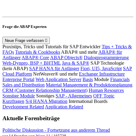
Frage die ABAP Experten
Neue Frage verfassen
Praxistips, Tricks und Tutorials für SAP Entwickler
Tips + Tricks &
FAQs
Tutorials & Cookbooks
ABAP® und mehr
ABAP® für
Anfänger
ABAP® Core
ABAP Objects®
Dialogprogrammierung
Web-Dynpro, BSP + BHTML
Java & SAP®
SAP Technologie
(kein ABAP)
SAP HANA für Anfänger
Fiori, UI5, JavaScript
SAP
Cloud Platform
NetWeaver® und mehr
Exchange Infrastructure
Enterprise Portal
Web Application Server
Basis
Module
Financials
Sales and Distribution
Material Management & Produktionsplanung
CRM (Customer Relationship Management)
Human Resources
Sonstige Module
Sonstiges
SAP - Allgemeines
OFF Topic
Kurzfragen
S/4 HANA Migration
International Boards
Development Related
Application Related
Aktuelle Forenbeiträge
Politische Diskussion - Fortsetzung aus anderem Thread
vor 14 Stunden von
Wann
11 / 165738