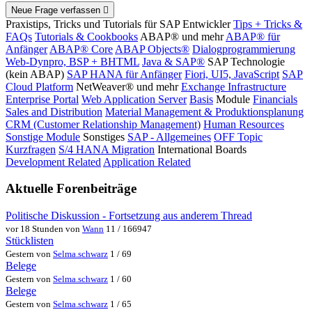
Neue Frage verfassen
Praxistips, Tricks und Tutorials für SAP Entwickler
Tips + Tricks &
FAQs
Tutorials & Cookbooks
ABAP® und mehr
ABAP® für
Anfänger
ABAP® Core
ABAP Objects®
Dialogprogrammierung
Web-Dynpro, BSP + BHTML
Java & SAP®
SAP Technologie
(kein ABAP)
SAP HANA für Anfänger
Fiori, UI5, JavaScript
SAP
Cloud Platform
NetWeaver® und mehr
Exchange Infrastructure
Enterprise Portal
Web Application Server
Basis
Module
Financials
Sales and Distribution
Material Management & Produktionsplanung
CRM (Customer Relationship Management)
Human Resources
Sonstige Module
Sonstiges
SAP - Allgemeines
OFF Topic
Kurzfragen
S/4 HANA Migration
International Boards
Development Related
Application Related
Aktuelle Forenbeiträge
Politische Diskussion - Fortsetzung aus anderem Thread
vor 18 Stunden von
Wann
11 / 166947
Stücklisten
Gestern von
Selma.schwarz
1 / 69
Belege
Gestern von
Selma.schwarz
1 / 60
Belege
Gestern von
Selma.schwarz
1 / 65