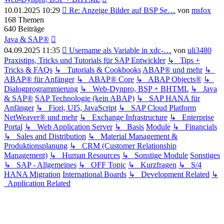
Neuester
10.01.2025 10:29
Re: Anzeige Bilder auf BSP Se…
von
msfox
Beitrag
168
Themen
640
Beiträge
Java & SAP®
Neuester
04.09.2025 11:35
Username als Variable in xdc-…
von
uli3480
Beitrag
Praxistips, Tricks und Tutorials für SAP Entwickler
↳ Tips +
Tricks & FAQs
↳ Tutorials & Cookbooks
ABAP® und mehr
↳
ABAP® für Anfänger
↳ ABAP® Core
↳ ABAP Objects®
↳
Dialogprogrammierung
↳ Web-Dynpro, BSP + BHTML
↳ Java
& SAP®
SAP Technologie (kein ABAP)
↳ SAP HANA für
Anfänger
↳ Fiori, UI5, JavaScript
↳ SAP Cloud Platform
NetWeaver® und mehr
↳ Exchange Infrastructure
↳ Enterprise
Portal
↳ Web Application Server
↳ Basis
Module
↳ Financials
↳ Sales and Distribution
↳ Material Management &
Produktionsplanung
↳ CRM (Customer Relationship
Management)
↳ Human Resources
↳ Sonstige Module
Sonstiges
↳ SAP - Allgemeines
↳ OFF Topic
↳ Kurzfragen
↳ S/4
HANA Migration
International Boards
↳ Development Related
↳
Application Related