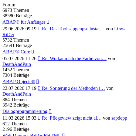
Forum
6973
Themen
38580
Beiträge
ABAP® für Anfänger
Neuester
29.06.2026 09:19
Re: Das Tool sapgenpse instal…
von
L0w-
Beitrag
RiDer
5732
Themen
25691
Beiträge
ABAP® Core
Neuester
05.07.2026 11:26
Re: Wo kann ich die Farbe von…
von
Beitrag
DeathAndPain
1452
Themen
7304
Beiträge
ABAP Objects®
Neuester
22.07.2026 17:19
Re: Soriterung der Methoden i…
von
Beitrag
DeathAndPain
884
Themen
3942
Beiträge
Dialogprogrammierung
Neuester
11.03.2026 15:03
Re: Pflegeview zeigt nicht al…
von
sapdepp
Beitrag
612
Themen
2196
Beiträge
Web-Dynpro, BSP + BHTML