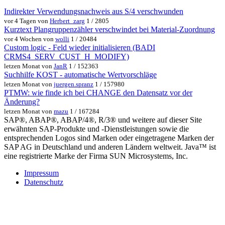
Indirekter Verwendungsnachweis aus S/4 verschwunden
vor 4 Tagen von
Herbert_zarg
1 / 2805
Kurztext Plangruppenzähler verschwindet bei Material-Zuordnung
vor 4 Wochen von
wolli
1 / 20484
Custom logic - Feld wieder initialisieren (BADI
CRMS4_SERV_CUST_H_MODIFY)
letzen Monat von
JanR
1 / 152363
Suchhilfe KOST - automatische Wertvorschläge
letzen Monat von
juergen.spranz
1 / 157980
PTMW: wie finde ich bei CHANGE den Datensatz vor der
Änderung?
letzen Monat von
mazu
1 / 167284
SAP®, ABAP®, ABAP/4®, R/3® und weitere auf dieser Site
erwähnten SAP-Produkte und -Dienstleistungen sowie die
entsprechenden Logos sind Marken oder eingetragene Marken der
SAP AG in Deutschland und anderen Ländern weltweit. Java™ ist
eine registrierte Marke der Firma SUN Microsystems, Inc.
Impressum
Datenschutz