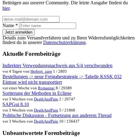
Beiträgen aus unserer Community. Die letzte Ausgabe findest du
hier
.
Name
*
Jetzt anmelden
Details zum Versandverfahren und zu Ihren Widerrufsmöglichkeiten
findest du in unserer
Datenschutzerklärung
.
Aktuelle Forenbeiträge
Indirekter Verwendungsnachweis aus S/4 verschwunden
vor 4 Tagen von
Herbert_zarg
1 / 2805
Bestellungen -> neue Freigabestrategie -> Tabelle KSSK 032
Eintrag wird nicht transportiert
vor einer Woche von
Romaniac
8 / 29389
Soriterung der Methoden in Eclipse
vor 3 Wochen von
DeathAndPain
2 / 20747
SAPGui 8.10
vor 3 Wochen von
DeathAndPain
5 / 21868
Politische Diskussion - Fortsetzung aus anderem Thread
vor 3 Wochen von
DeathAndPain
10 / 156437
Unbeantwortete Forenbeiträge