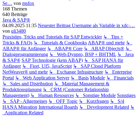
Se…
von
msfox
168
Themen
640
Beiträge
Java & SAP®
04.09.2025 11:35
Neuester Beitrag
Username als Variable in xdc-…
von
uli3480
Praxistips, Tricks und Tutorials für SAP Entwickler
↳ Tips +
Tricks & FAQs
↳ Tutorials & Cookbooks
ABAP® und mehr
↳
ABAP® für Anfänger
↳ ABAP® Core
↳ ABAP Objects®
↳
Dialogprogrammierung
↳ Web-Dynpro, BSP + BHTML
↳ Java
& SAP®
SAP Technologie (kein ABAP)
↳ SAP HANA für
Anfänger
↳ Fiori, UI5, JavaScript
↳ SAP Cloud Platform
NetWeaver® und mehr
↳ Exchange Infrastructure
↳ Enterprise
Portal
↳ Web Application Server
↳ Basis
Module
↳ Financials
↳ Sales and Distribution
↳ Material Management &
Produktionsplanung
↳ CRM (Customer Relationship
Management)
↳ Human Resources
↳ Sonstige Module
Sonstiges
↳ SAP - Allgemeines
↳ OFF Topic
↳ Kurzfragen
↳ S/4
HANA Migration
International Boards
↳ Development Related
↳
Application Related