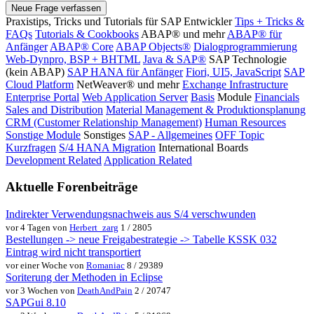
Neue Frage verfassen
Praxistips, Tricks und Tutorials für SAP Entwickler
Tips + Tricks &
FAQs
Tutorials & Cookbooks
ABAP® und mehr
ABAP® für
Anfänger
ABAP® Core
ABAP Objects®
Dialogprogrammierung
Web-Dynpro, BSP + BHTML
Java & SAP®
SAP Technologie
(kein ABAP)
SAP HANA für Anfänger
Fiori, UI5, JavaScript
SAP
Cloud Platform
NetWeaver® und mehr
Exchange Infrastructure
Enterprise Portal
Web Application Server
Basis
Module
Financials
Sales and Distribution
Material Management & Produktionsplanung
CRM (Customer Relationship Management)
Human Resources
Sonstige Module
Sonstiges
SAP - Allgemeines
OFF Topic
Kurzfragen
S/4 HANA Migration
International Boards
Development Related
Application Related
Aktuelle Forenbeiträge
Indirekter Verwendungsnachweis aus S/4 verschwunden
vor 4 Tagen von
Herbert_zarg
1 / 2805
Bestellungen -> neue Freigabestrategie -> Tabelle KSSK 032
Eintrag wird nicht transportiert
vor einer Woche von
Romaniac
8 / 29389
Soriterung der Methoden in Eclipse
vor 3 Wochen von
DeathAndPain
2 / 20747
SAPGui 8.10