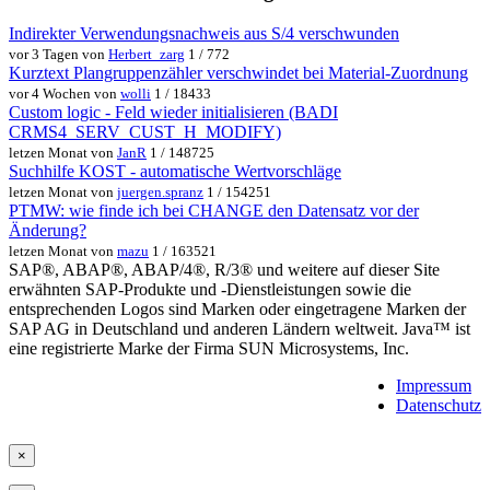
Indirekter Verwendungsnachweis aus S/4 verschwunden
vor 3 Tagen von
Herbert_zarg
1 / 772
Kurztext Plangruppenzähler verschwindet bei Material-Zuordnung
vor 4 Wochen von
wolli
1 / 18433
Custom logic - Feld wieder initialisieren (BADI
CRMS4_SERV_CUST_H_MODIFY)
letzen Monat von
JanR
1 / 148725
Suchhilfe KOST - automatische Wertvorschläge
letzen Monat von
juergen.spranz
1 / 154251
PTMW: wie finde ich bei CHANGE den Datensatz vor der
Änderung?
letzen Monat von
mazu
1 / 163521
SAP®, ABAP®, ABAP/4®, R/3® und weitere auf dieser Site
erwähnten SAP-Produkte und -Dienstleistungen sowie die
entsprechenden Logos sind Marken oder eingetragene Marken der
SAP AG in Deutschland und anderen Ländern weltweit. Java™ ist
eine registrierte Marke der Firma SUN Microsystems, Inc.
Impressum
Datenschutz
×