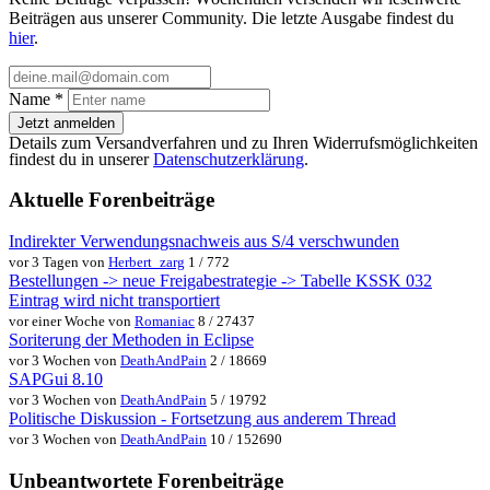
Beiträgen aus unserer Community. Die letzte Ausgabe findest du
hier
.
Name
*
Jetzt anmelden
Details zum Versandverfahren und zu Ihren Widerrufsmöglichkeiten
findest du in unserer
Datenschutzerklärung
.
Aktuelle Forenbeiträge
Indirekter Verwendungsnachweis aus S/4 verschwunden
vor 3 Tagen von
Herbert_zarg
1 / 772
Bestellungen -> neue Freigabestrategie -> Tabelle KSSK 032
Eintrag wird nicht transportiert
vor einer Woche von
Romaniac
8 / 27437
Soriterung der Methoden in Eclipse
vor 3 Wochen von
DeathAndPain
2 / 18669
SAPGui 8.10
vor 3 Wochen von
DeathAndPain
5 / 19792
Politische Diskussion - Fortsetzung aus anderem Thread
vor 3 Wochen von
DeathAndPain
10 / 152690
Unbeantwortete Forenbeiträge