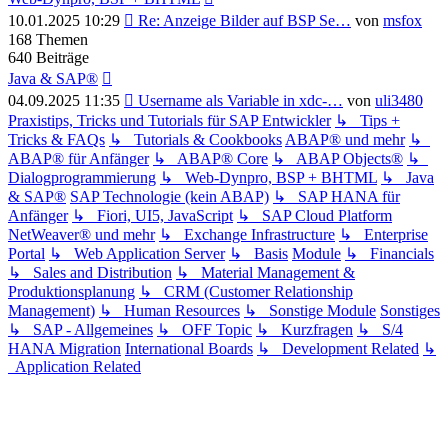
Neuester
10.01.2025 10:29
Re: Anzeige Bilder auf BSP Se…
von
msfox
Beitrag
168
Themen
640
Beiträge
Java & SAP®
Neuester
04.09.2025 11:35
Username als Variable in xdc-…
von
uli3480
Beitrag
Praxistips, Tricks und Tutorials für SAP Entwickler
↳ Tips +
Tricks & FAQs
↳ Tutorials & Cookbooks
ABAP® und mehr
↳
ABAP® für Anfänger
↳ ABAP® Core
↳ ABAP Objects®
↳
Dialogprogrammierung
↳ Web-Dynpro, BSP + BHTML
↳ Java
& SAP®
SAP Technologie (kein ABAP)
↳ SAP HANA für
Anfänger
↳ Fiori, UI5, JavaScript
↳ SAP Cloud Platform
NetWeaver® und mehr
↳ Exchange Infrastructure
↳ Enterprise
Portal
↳ Web Application Server
↳ Basis
Module
↳ Financials
↳ Sales and Distribution
↳ Material Management &
Produktionsplanung
↳ CRM (Customer Relationship
Management)
↳ Human Resources
↳ Sonstige Module
Sonstiges
↳ SAP - Allgemeines
↳ OFF Topic
↳ Kurzfragen
↳ S/4
HANA Migration
International Boards
↳ Development Related
↳
Application Related