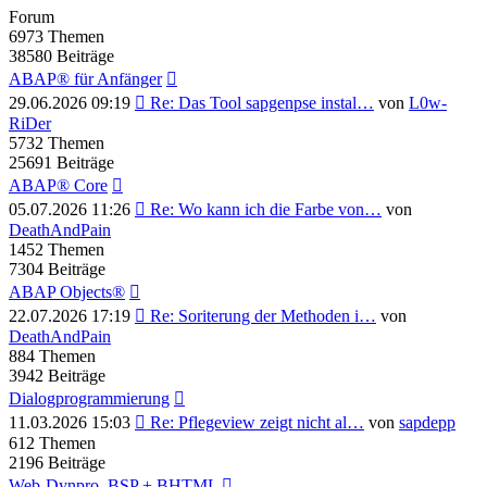
Forum
6973
Themen
38580
Beiträge
ABAP® für Anfänger
Neuester
29.06.2026 09:19
Re: Das Tool sapgenpse instal…
von
L0w-
Beitrag
RiDer
5732
Themen
25691
Beiträge
ABAP® Core
Neuester
05.07.2026 11:26
Re: Wo kann ich die Farbe von…
von
Beitrag
DeathAndPain
1452
Themen
7304
Beiträge
ABAP Objects®
Neuester
22.07.2026 17:19
Re: Soriterung der Methoden i…
von
Beitrag
DeathAndPain
884
Themen
3942
Beiträge
Dialogprogrammierung
Neuester
11.03.2026 15:03
Re: Pflegeview zeigt nicht al…
von
sapdepp
Beitrag
612
Themen
2196
Beiträge
Web-Dynpro, BSP + BHTML