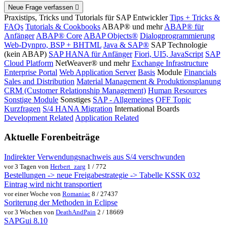
Neue Frage verfassen
Praxistips, Tricks und Tutorials für SAP Entwickler
Tips + Tricks &
FAQs
Tutorials & Cookbooks
ABAP® und mehr
ABAP® für
Anfänger
ABAP® Core
ABAP Objects®
Dialogprogrammierung
Web-Dynpro, BSP + BHTML
Java & SAP®
SAP Technologie
(kein ABAP)
SAP HANA für Anfänger
Fiori, UI5, JavaScript
SAP
Cloud Platform
NetWeaver® und mehr
Exchange Infrastructure
Enterprise Portal
Web Application Server
Basis
Module
Financials
Sales and Distribution
Material Management & Produktionsplanung
CRM (Customer Relationship Management)
Human Resources
Sonstige Module
Sonstiges
SAP - Allgemeines
OFF Topic
Kurzfragen
S/4 HANA Migration
International Boards
Development Related
Application Related
Aktuelle Forenbeiträge
Indirekter Verwendungsnachweis aus S/4 verschwunden
vor 3 Tagen von
Herbert_zarg
1 / 772
Bestellungen -> neue Freigabestrategie -> Tabelle KSSK 032
Eintrag wird nicht transportiert
vor einer Woche von
Romaniac
8 / 27437
Soriterung der Methoden in Eclipse
vor 3 Wochen von
DeathAndPain
2 / 18669
SAPGui 8.10