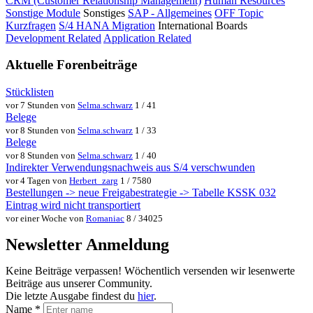
CRM (Customer Relationship Management)
Human Resources
Sonstige Module
Sonstiges
SAP - Allgemeines
OFF Topic
Kurzfragen
S/4 HANA Migration
International Boards
Development Related
Application Related
Aktuelle Forenbeiträge
Stücklisten
vor 7 Stunden von
Selma.schwarz
1 / 41
Belege
vor 8 Stunden von
Selma.schwarz
1 / 33
Belege
vor 8 Stunden von
Selma.schwarz
1 / 40
Indirekter Verwendungsnachweis aus S/4 verschwunden
vor 4 Tagen von
Herbert_zarg
1 / 7580
Bestellungen -> neue Freigabestrategie -> Tabelle KSSK 032
Eintrag wird nicht transportiert
vor einer Woche von
Romaniac
8 / 34025
Newsletter Anmeldung
Keine Beiträge verpassen! Wöchentlich versenden wir lesenwerte
Beiträge aus unserer Community.
Die letzte Ausgabe findest du
hier
.
Name
*