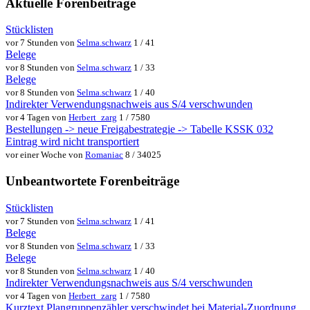
Aktuelle Forenbeiträge
Stücklisten
vor 7 Stunden von
Selma.schwarz
1 / 41
Belege
vor 8 Stunden von
Selma.schwarz
1 / 33
Belege
vor 8 Stunden von
Selma.schwarz
1 / 40
Indirekter Verwendungsnachweis aus S/4 verschwunden
vor 4 Tagen von
Herbert_zarg
1 / 7580
Bestellungen -> neue Freigabestrategie -> Tabelle KSSK 032
Eintrag wird nicht transportiert
vor einer Woche von
Romaniac
8 / 34025
Unbeantwortete Forenbeiträge
Stücklisten
vor 7 Stunden von
Selma.schwarz
1 / 41
Belege
vor 8 Stunden von
Selma.schwarz
1 / 33
Belege
vor 8 Stunden von
Selma.schwarz
1 / 40
Indirekter Verwendungsnachweis aus S/4 verschwunden
vor 4 Tagen von
Herbert_zarg
1 / 7580
Kurztext Plangruppenzähler verschwindet bei Material-Zuordnung