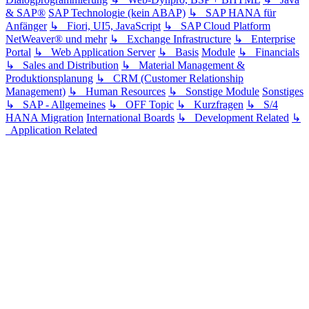
& SAP®
SAP Technologie (kein ABAP)
↳ SAP HANA für
Anfänger
↳ Fiori, UI5, JavaScript
↳ SAP Cloud Platform
NetWeaver® und mehr
↳ Exchange Infrastructure
↳ Enterprise
Portal
↳ Web Application Server
↳ Basis
Module
↳ Financials
↳ Sales and Distribution
↳ Material Management &
Produktionsplanung
↳ CRM (Customer Relationship
Management)
↳ Human Resources
↳ Sonstige Module
Sonstiges
↳ SAP - Allgemeines
↳ OFF Topic
↳ Kurzfragen
↳ S/4
HANA Migration
International Boards
↳ Development Related
↳
Application Related