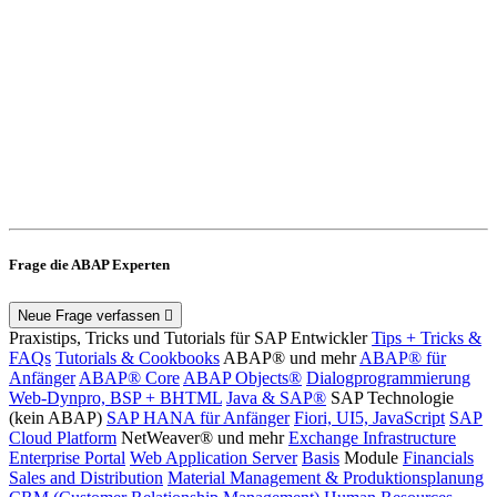
Frage die ABAP Experten
Neue Frage verfassen
Praxistips, Tricks und Tutorials für SAP Entwickler
Tips + Tricks &
FAQs
Tutorials & Cookbooks
ABAP® und mehr
ABAP® für
Anfänger
ABAP® Core
ABAP Objects®
Dialogprogrammierung
Web-Dynpro, BSP + BHTML
Java & SAP®
SAP Technologie
(kein ABAP)
SAP HANA für Anfänger
Fiori, UI5, JavaScript
SAP
Cloud Platform
NetWeaver® und mehr
Exchange Infrastructure
Enterprise Portal
Web Application Server
Basis
Module
Financials
Sales and Distribution
Material Management & Produktionsplanung