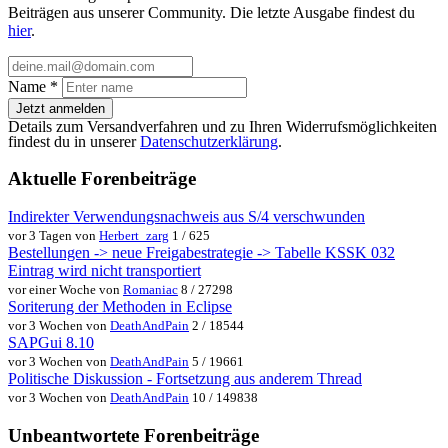
Beiträgen aus unserer Community. Die letzte Ausgabe findest du
hier
.
Name
*
Jetzt anmelden
Details zum Versandverfahren und zu Ihren Widerrufsmöglichkeiten
findest du in unserer
Datenschutzerklärung
.
Aktuelle Forenbeiträge
Indirekter Verwendungsnachweis aus S/4 verschwunden
vor 3 Tagen von
Herbert_zarg
1 / 625
Bestellungen -> neue Freigabestrategie -> Tabelle KSSK 032
Eintrag wird nicht transportiert
vor einer Woche von
Romaniac
8 / 27298
Soriterung der Methoden in Eclipse
vor 3 Wochen von
DeathAndPain
2 / 18544
SAPGui 8.10
vor 3 Wochen von
DeathAndPain
5 / 19661
Politische Diskussion - Fortsetzung aus anderem Thread
vor 3 Wochen von
DeathAndPain
10 / 149838
Unbeantwortete Forenbeiträge