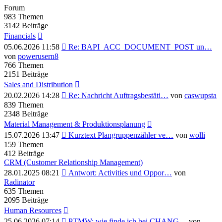
Forum
983
Themen
3142
Beiträge
Financials
Neuester
05.06.2026 11:58
Re: BAPI_ACC_DOCUMENT_POST un…
Beitrag
von
powerusern8
766
Themen
2151
Beiträge
Sales and Distribution
Neuester
20.02.2026 14:28
Re: Nachricht Auftragsbestäti…
von
caswupsta
Beitrag
839
Themen
2348
Beiträge
Material Management & Produktionsplanung
Neuester
15.07.2026 13:47
Kurztext Plangruppenzähler ve…
von
wolli
Beitrag
159
Themen
412
Beiträge
CRM (Customer Relationship Management)
Neuester
28.01.2025 08:21
Antwort: Activities und Oppor…
von
Beitrag
Radinator
635
Themen
2095
Beiträge
Human Resources
Neuester
25.06.2026 07:14
PTMW: wie finde ich bei CHANG…
von