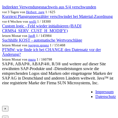
Indirekter Verwendungsnachweis aus S/4 verschwunden
vor 3 Tagen von
Herbert_zarg
1 / 625
Kurztext Plangruppenzähler verschwindet bei Material-Zuordnung
vor 4 Wochen von
wolli
1 / 18300
Custom logic - Feld wieder initialisieren (BADI
CRMS4_SERV_CUST_H_MODIFY)
letzen Monat von
JanR
1 / 145984
Suchhilfe KOST - automatische Wertvorschläge
letzen Monat von
juergen.spranz
1 / 151468
PTMW: wie finde ich bei CHANGE den Datensatz vor der
Änderung?
letzen Monat von
mazu
1 / 160798
SAP®, ABAP®, ABAP/4®, R/3® und weitere auf dieser Site
erwähnten SAP-Produkte und -Dienstleistungen sowie die
entsprechenden Logos sind Marken oder eingetragene Marken der
SAP AG in Deutschland und anderen Ländern weltweit. Java™ ist
eine registrierte Marke der Firma SUN Microsystems, Inc.
Impressum
Datenschutz
×