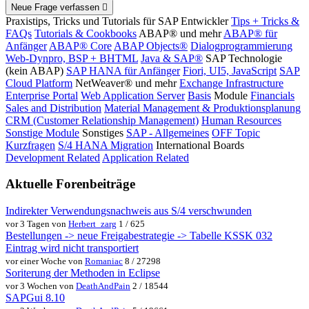
Neue Frage verfassen
Praxistips, Tricks und Tutorials für SAP Entwickler
Tips + Tricks &
FAQs
Tutorials & Cookbooks
ABAP® und mehr
ABAP® für
Anfänger
ABAP® Core
ABAP Objects®
Dialogprogrammierung
Web-Dynpro, BSP + BHTML
Java & SAP®
SAP Technologie
(kein ABAP)
SAP HANA für Anfänger
Fiori, UI5, JavaScript
SAP
Cloud Platform
NetWeaver® und mehr
Exchange Infrastructure
Enterprise Portal
Web Application Server
Basis
Module
Financials
Sales and Distribution
Material Management & Produktionsplanung
CRM (Customer Relationship Management)
Human Resources
Sonstige Module
Sonstiges
SAP - Allgemeines
OFF Topic
Kurzfragen
S/4 HANA Migration
International Boards
Development Related
Application Related
Aktuelle Forenbeiträge
Indirekter Verwendungsnachweis aus S/4 verschwunden
vor 3 Tagen von
Herbert_zarg
1 / 625
Bestellungen -> neue Freigabestrategie -> Tabelle KSSK 032
Eintrag wird nicht transportiert
vor einer Woche von
Romaniac
8 / 27298
Soriterung der Methoden in Eclipse
vor 3 Wochen von
DeathAndPain
2 / 18544
SAPGui 8.10