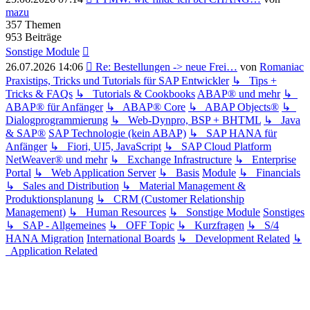
Beitrag
mazu
357
Themen
953
Beiträge
Sonstige Module
Neuester
26.07.2026 14:06
Re: Bestellungen -> neue Frei…
von
Romaniac
Beitrag
Praxistips, Tricks und Tutorials für SAP Entwickler
↳ Tips +
Tricks & FAQs
↳ Tutorials & Cookbooks
ABAP® und mehr
↳
ABAP® für Anfänger
↳ ABAP® Core
↳ ABAP Objects®
↳
Dialogprogrammierung
↳ Web-Dynpro, BSP + BHTML
↳ Java
& SAP®
SAP Technologie (kein ABAP)
↳ SAP HANA für
Anfänger
↳ Fiori, UI5, JavaScript
↳ SAP Cloud Platform
NetWeaver® und mehr
↳ Exchange Infrastructure
↳ Enterprise
Portal
↳ Web Application Server
↳ Basis
Module
↳ Financials
↳ Sales and Distribution
↳ Material Management &
Produktionsplanung
↳ CRM (Customer Relationship
Management)
↳ Human Resources
↳ Sonstige Module
Sonstiges
↳ SAP - Allgemeines
↳ OFF Topic
↳ Kurzfragen
↳ S/4
HANA Migration
International Boards
↳ Development Related
↳
Application Related