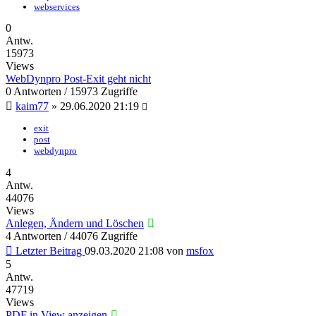
webservices
0
Antw.
15973
Views
WebDynpro Post-Exit geht nicht
0 Antworten / 15973 Zugriffe
kaim77
»
29.06.2020 21:19
exit
post
webdynpro
4
Antw.
44076
Views
Anlegen, Ändern und Löschen
4 Antworten / 44076 Zugriffe
Letzter Beitrag
09.03.2020 21:08
von
msfox
5
Antw.
47719
Views
PDF in View anzeigen