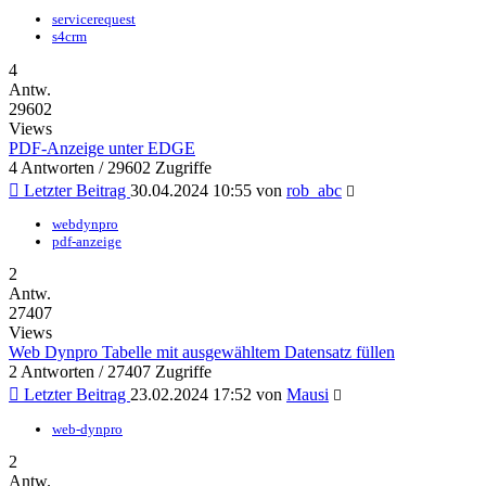
servicerequest
s4crm
4
Antw.
29602
Views
PDF-Anzeige unter EDGE
4 Antworten / 29602 Zugriffe
Letzter Beitrag
30.04.2024 10:55
von
rob_abc
webdynpro
pdf-anzeige
2
Antw.
27407
Views
Web Dynpro Tabelle mit ausgewähltem Datensatz füllen
2 Antworten / 27407 Zugriffe
Letzter Beitrag
23.02.2024 17:52
von
Mausi
web-dynpro
2
Antw.