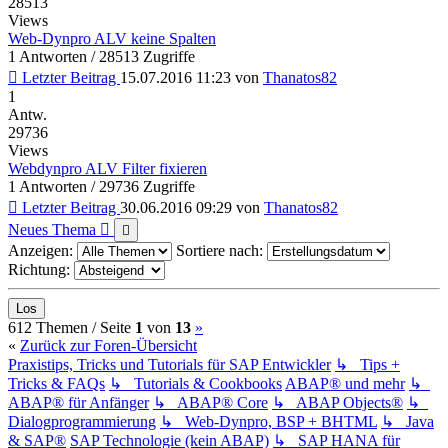
28513
Views
Web-Dynpro ALV keine Spalten
1 Antworten / 28513 Zugriffe
Letzter Beitrag
15.07.2016 11:23
von
Thanatos82
1
Antw.
29736
Views
Webdynpro ALV Filter fixieren
1 Antworten / 29736 Zugriffe
Letzter Beitrag
30.06.2016 09:29
von
Thanatos82
Neues Thema
Anzeigen:
Sortiere nach:
Richtung:
(current)
Nächste
612 Themen /
Seite
1
von
13
»
«
Zurück zur Foren-Übersicht
Praxistips, Tricks und Tutorials für SAP Entwickler
↳ Tips +
Tricks & FAQs
↳ Tutorials & Cookbooks
ABAP® und mehr
↳
ABAP® für Anfänger
↳ ABAP® Core
↳ ABAP Objects®
↳
Dialogprogrammierung
↳ Web-Dynpro, BSP + BHTML
↳ Java
& SAP®
SAP Technologie (kein ABAP)
↳ SAP HANA für