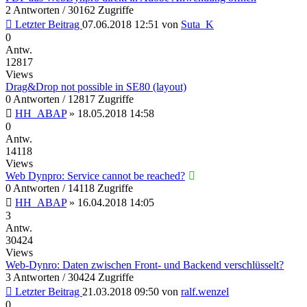
2 Antworten / 30162 Zugriffe
Letzter Beitrag
07.06.2018 12:51
von
Suta_K
0
Antw.
12817
Views
Drag&Drop not possible in SE80 (layout)
0 Antworten / 12817 Zugriffe
HH_ABAP
»
18.05.2018 14:58
0
Antw.
14118
Views
Web Dynpro: Service cannot be reached?
0 Antworten / 14118 Zugriffe
HH_ABAP
»
16.04.2018 14:05
3
Antw.
30424
Views
Web-Dynro: Daten zwischen Front- und Backend verschlüsselt?
3 Antworten / 30424 Zugriffe
Letzter Beitrag
21.03.2018 09:50
von
ralf.wenzel
0