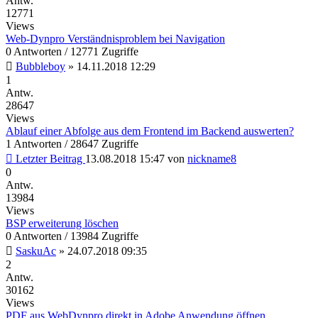
Antw.
12771
Views
Web-Dynpro Verständnisproblem bei Navigation
0 Antworten / 12771 Zugriffe
Bubbleboy
»
14.11.2018 12:29
1
Antw.
28647
Views
Ablauf einer Abfolge aus dem Frontend im Backend auswerten?
1 Antworten / 28647 Zugriffe
Letzter Beitrag
13.08.2018 15:47
von
nickname8
0
Antw.
13984
Views
BSP erweiterung löschen
0 Antworten / 13984 Zugriffe
SaskuAc
»
24.07.2018 09:35
2
Antw.
30162
Views
PDF aus WebDynpro direkt in Adobe Anwendung öffnen