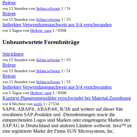
Belege
vor 15 Stunden von
Selma.schwarz
1 / 51
Belege
vor 15 Stunden von
Selma.schwarz
1 / 55
Indirekter Verwendungsnachweis aus S/4 verschwunden
vor 5 Tagen von
Herbert_zarg
1 / 9568
Unbeantwortete Forenbeiträge
Stücklisten
vor 15 Stunden von
Selma.schwarz
1 / 53
Belege
vor 15 Stunden von
Selma.schwarz
1 / 51
Belege
vor 15 Stunden von
Selma.schwarz
1 / 55
Indirekter Verwendungsnachweis aus S/4 verschwunden
vor 5 Tagen von
Herbert_zarg
1 / 9568
Kurztext Plangruppenzähler verschwindet bei Material-Zuordnung
vor 4 Wochen von
wolli
1 / 27534
SAP®, ABAP®, ABAP/4®, R/3® und weitere auf dieser Site
erwähnten SAP-Produkte und -Dienstleistungen sowie die
entsprechenden Logos sind Marken oder eingetragene Marken der
SAP AG in Deutschland und anderen Ländern weltweit. Java™ ist
eine registrierte Marke der Firma SUN Microsystems, Inc.