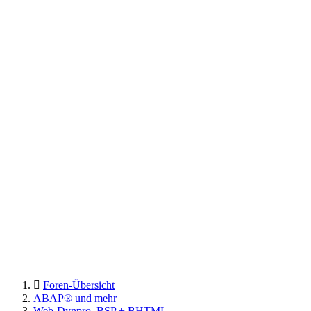
Foren-Übersicht
ABAP® und mehr
Web-Dynpro, BSP + BHTML