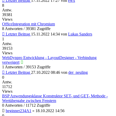
Letzter Beitrag
17.11.2022 17:27
von
ewx
8
Antw.
39381
Views
OfficeIntegration mit Chromium
8 Antworten / 39381 Zugriffe
Letzter Beitrag
15.11.2022 14:34
von
Lukas Sanders
1
Antw.
39153
Views
WebDynpro Entwicklung - LayoutDesigner - Verbindung
verweigert
1 Antworten / 39153 Zugriffe
Letzter Beitrag
27.10.2022 08:46
von
der_neuling
0
Antw.
11712
Views
BSP Anwendungsklasse Konstruktor SET- und GET- Methode -
Wertübergabe zwischen Fenstern
0 Antworten / 11712 Zugriffe
beginner234A1
»
18.10.2022 14:56
0