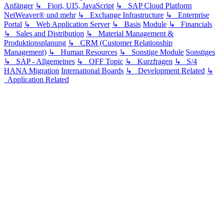
Anfänger
↳ Fiori, UI5, JavaScript
↳ SAP Cloud Platform
NetWeaver® und mehr
↳ Exchange Infrastructure
↳ Enterprise
Portal
↳ Web Application Server
↳ Basis
Module
↳ Financials
↳ Sales and Distribution
↳ Material Management &
Produktionsplanung
↳ CRM (Customer Relationship
Management)
↳ Human Resources
↳ Sonstige Module
Sonstiges
↳ SAP - Allgemeines
↳ OFF Topic
↳ Kurzfragen
↳ S/4
HANA Migration
International Boards
↳ Development Related
↳
Application Related