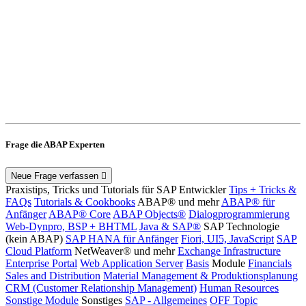
Frage die ABAP Experten
Neue Frage verfassen
Praxistips, Tricks und Tutorials für SAP Entwickler
Tips + Tricks &
FAQs
Tutorials & Cookbooks
ABAP® und mehr
ABAP® für
Anfänger
ABAP® Core
ABAP Objects®
Dialogprogrammierung
Web-Dynpro, BSP + BHTML
Java & SAP®
SAP Technologie
(kein ABAP)
SAP HANA für Anfänger
Fiori, UI5, JavaScript
SAP
Cloud Platform
NetWeaver® und mehr
Exchange Infrastructure
Enterprise Portal
Web Application Server
Basis
Module
Financials
Sales and Distribution
Material Management & Produktionsplanung
CRM (Customer Relationship Management)
Human Resources
Sonstige Module
Sonstiges
SAP - Allgemeines
OFF Topic