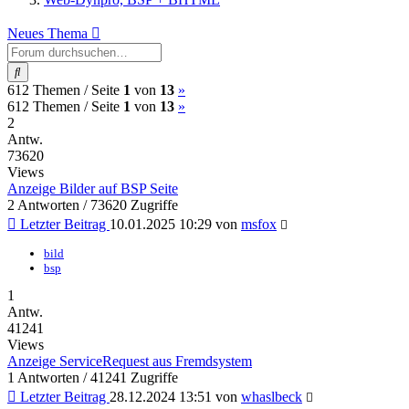
Neues Thema
Suche
(current)
Nächste
612 Themen /
Seite
1
von
13
»
(current)
Nächste
612 Themen /
Seite
1
von
13
»
2
Antw.
73620
Views
Anzeige Bilder auf BSP Seite
2 Antworten / 73620 Zugriffe
Letzter Beitrag
10.01.2025 10:29
von
msfox
bild
bsp
1
Antw.
41241
Views
Anzeige ServiceRequest aus Fremdsystem
1 Antworten / 41241 Zugriffe
Letzter Beitrag
28.12.2024 13:51
von
whaslbeck