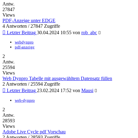
Antw.
27847
Views
PDF-Anzeige unter EDGE
4 Antworten / 27847 Zugriffe
Letzter Beitrag
30.04.2024 10:55
von
rob_abc
webdynpro
pdf-anzeige
2
Antw.
25594
Views
Web Dynpro Tabelle mit ausgewähltem Datensatz füllen
2 Antworten / 25594 Zugriffe
Letzter Beitrag
23.02.2024 17:52
von
Mausi
web-dynpro
2
Antw.
28593
Views
Adobe Live Cycle pdf Vorschau
2 Antworten / 28593 Zugriffe