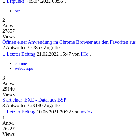
Effpunkt
»
05.04.2022 08:56
bsp
2
Antw.
27857
Views
Öffnen einer Anwendung im Chrome Browser aus den Favoriten aus
2 Antworten / 27857 Zugriffe
Letzter Beitrag
21.02.2022 15:47
von
IHe
chrome
webdynrpo
3
Antw.
29140
Views
Start einer .EXE - Datei aus BSP
3 Antworten / 29140 Zugriffe
Letzter Beitrag
10.06.2021 20:32
von
msfox
1
Antw.
26227
Views