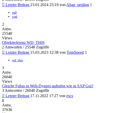
Letzter Beitrag
23.01.2024 23:19
von
Abap_neuling
pdf
xml
2
Antw.
25548
Views
Objektreferenz WD_THIS
2 Antworten / 25548 Zugriffe
Letzter Beitrag
15.03.2023 12:38
von
TomSpeed
wd_this
3
Antw.
26040
Views
Gleiche Fubas in Web-Dynpro aufrufen wie in SAP Gui?
3 Antworten / 26040 Zugriffe
Letzter Beitrag
17.11.2022 17:27
von
ewx
8
Antw.
37636