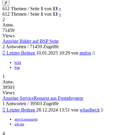
Suche
(current)
Nächste
612 Themen /
Seite
1
von
13
»
(current)
Nächste
612 Themen /
Seite
1
von
13
»
2
Antw.
71459
Views
Anzeige Bilder auf BSP Seite
2 Antworten / 71459 Zugriffe
Letzter Beitrag
10.01.2025 10:29
von
msfox
bild
bsp
1
Antw.
39503
Views
Anzeige ServiceRequest aus Fremdsystem
1 Antworten / 39503 Zugriffe
Letzter Beitrag
28.12.2024 13:51
von
whaslbeck
servicerequest
s4crm
4