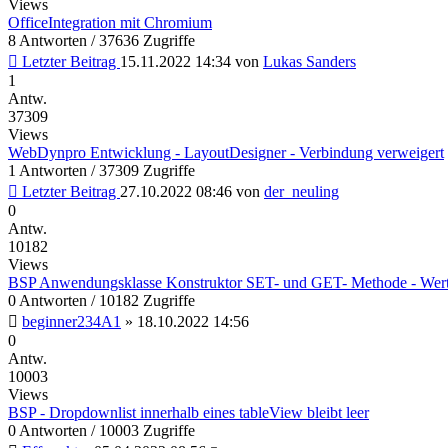
Views
OfficeIntegration mit Chromium
8 Antworten / 37636 Zugriffe
Letzter Beitrag
15.11.2022 14:34
von
Lukas Sanders
1
Antw.
37309
Views
WebDynpro Entwicklung - LayoutDesigner - Verbindung verweigert
1 Antworten / 37309 Zugriffe
Letzter Beitrag
27.10.2022 08:46
von
der_neuling
0
Antw.
10182
Views
BSP Anwendungsklasse Konstruktor SET- und GET- Methode - Wert
0 Antworten / 10182 Zugriffe
beginner234A1
»
18.10.2022 14:56
0
Antw.
10003
Views
BSP - Dropdownlist innerhalb eines tableView bleibt leer
0 Antworten / 10003 Zugriffe