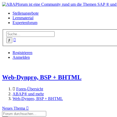
Stellenangebote
Lernmaterial
Expertenforum
Erweiterte
Suche
Suche
Registrieren
Anmelden
Web-Dynpro, BSP + BHTML
Foren-Übersicht
ABAP® und mehr
Web-Dynpro, BSP + BHTML
Neues Thema