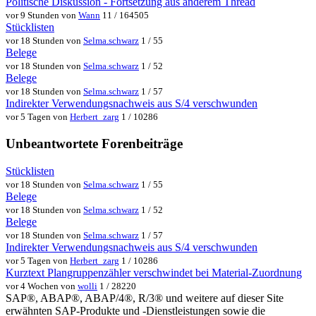
Politische Diskussion - Fortsetzung aus anderem Thread
vor 9 Stunden von
Wann
11 / 164505
Stücklisten
vor 18 Stunden von
Selma.schwarz
1 / 55
Belege
vor 18 Stunden von
Selma.schwarz
1 / 52
Belege
vor 18 Stunden von
Selma.schwarz
1 / 57
Indirekter Verwendungsnachweis aus S/4 verschwunden
vor 5 Tagen von
Herbert_zarg
1 / 10286
Unbeantwortete Forenbeiträge
Stücklisten
vor 18 Stunden von
Selma.schwarz
1 / 55
Belege
vor 18 Stunden von
Selma.schwarz
1 / 52
Belege
vor 18 Stunden von
Selma.schwarz
1 / 57
Indirekter Verwendungsnachweis aus S/4 verschwunden
vor 5 Tagen von
Herbert_zarg
1 / 10286
Kurztext Plangruppenzähler verschwindet bei Material-Zuordnung
vor 4 Wochen von
wolli
1 / 28220
SAP®, ABAP®, ABAP/4®, R/3® und weitere auf dieser Site
erwähnten SAP-Produkte und -Dienstleistungen sowie die