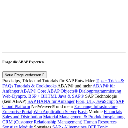
Frage die ABAP Experten
Neue Frage verfassen
Praxistips, Tricks und Tutorials für SAP Entwickler
Tips + Tricks &
FAQs
Tutorials & Cookbooks
ABAP® und mehr
ABAP® für
Anfänger
ABAP® Core
ABAP Objects®
Dialogprogrammierung
Web-Dynpro, BSP + BHTML
Java & SAP®
SAP Technologie
(kein ABAP)
SAP HANA für Anfänger
Fiori, UI5, JavaScript
SAP
Cloud Platform
NetWeaver® und mehr
Exchange Infrastructure
Enterprise Portal
Web Application Server
Basis
Module
Financials
Sales and Distribution
Material Management & Produktionsplanung
CRM (Customer Relationship Management)
Human Resources
Sonstige Module
Sonstiges
SAP - Allgemeines
OFF Topic