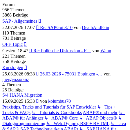
Forum
956
Themen
3868
Beiträge
SAP - Allgemeines
Neuester
22.07.2026 17:07
Re: SAPGui 8.10
von
DeathAndPain
Beitrag
119
Themen
701
Beiträge
OFF Topic
Neuester
Gestern 18:47
Re: Politische Diskussion - F…
von
Wann
Beitrag
221
Themen
758
Beiträge
Kurzfragen
Neuester
25.03.2026 08:38
26.03.2026 - 75031 Eppingen -…
von
Beitrag
juergen.spranz
4
Themen
25
Beiträge
S/4 HANA Migration
Neuester
15.09.2025 15:33
von
kolumbus70
Beitrag
Praxistips, Tricks und Tutorials für SAP Entwickler
↳ Tips +
Tricks & FAQs
↳ Tutorials & Cookbooks
ABAP® und mehr
↳
ABAP® für Anfänger
↳ ABAP® Core
↳ ABAP Objects®
↳
Dialogprogrammierung
↳ Web-Dynpro, BSP + BHTML
↳ Java
& SAP®
SAP Technologie (kein ABAP)
↳ SAP HANA für