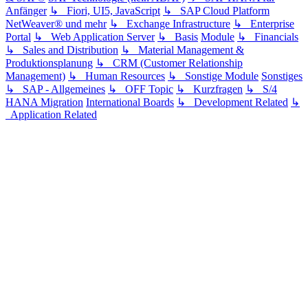
Anfänger
↳ Fiori, UI5, JavaScript
↳ SAP Cloud Platform
NetWeaver® und mehr
↳ Exchange Infrastructure
↳ Enterprise
Portal
↳ Web Application Server
↳ Basis
Module
↳ Financials
↳ Sales and Distribution
↳ Material Management &
Produktionsplanung
↳ CRM (Customer Relationship
Management)
↳ Human Resources
↳ Sonstige Module
Sonstiges
↳ SAP - Allgemeines
↳ OFF Topic
↳ Kurzfragen
↳ S/4
HANA Migration
International Boards
↳ Development Related
↳
Application Related