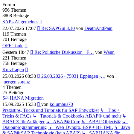
Forum
956
Themen
3868
Beiträge
SAP - Allgemeines
Neuester
22.07.2026 17:07
Re: SAPGui 8.10
von
DeathAndPain
Beitrag
119
Themen
701
Beiträge
OFF Topic
Neuester
Gestern 18:47
Re: Politische Diskussion - F…
von
Wann
Beitrag
221
Themen
758
Beiträge
Kurzfragen
Neuester
25.03.2026 08:38
26.03.2026 - 75031 Eppingen -…
von
Beitrag
juergen.spranz
4
Themen
25
Beiträge
S/4 HANA Migration
Neuester
15.09.2025 15:33
von
kolumbus70
Beitrag
Praxistips, Tricks und Tutorials für SAP Entwickler
↳ Tips +
Tricks & FAQs
↳ Tutorials & Cookbooks
ABAP® und mehr
↳
ABAP® für Anfänger
↳ ABAP® Core
↳ ABAP Objects®
↳
Dialogprogrammierung
↳ Web-Dynpro, BSP + BHTML
↳ Java
& SAP®
SAP Technologie (kein ABAP)
↳ SAP HANA für