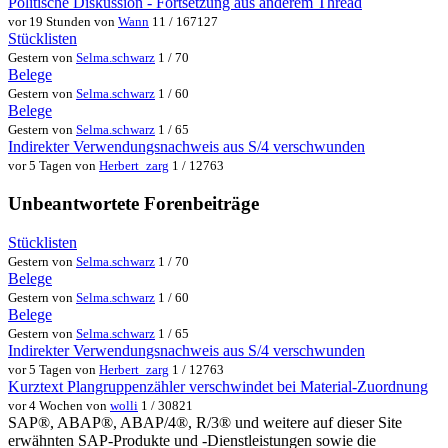
Politische Diskussion - Fortsetzung aus anderem Thread
vor 19 Stunden von
Wann
11 / 167127
Stücklisten
Gestern von
Selma.schwarz
1 / 70
Belege
Gestern von
Selma.schwarz
1 / 60
Belege
Gestern von
Selma.schwarz
1 / 65
Indirekter Verwendungsnachweis aus S/4 verschwunden
vor 5 Tagen von
Herbert_zarg
1 / 12763
Unbeantwortete Forenbeiträge
Stücklisten
Gestern von
Selma.schwarz
1 / 70
Belege
Gestern von
Selma.schwarz
1 / 60
Belege
Gestern von
Selma.schwarz
1 / 65
Indirekter Verwendungsnachweis aus S/4 verschwunden
vor 5 Tagen von
Herbert_zarg
1 / 12763
Kurztext Plangruppenzähler verschwindet bei Material-Zuordnung
vor 4 Wochen von
wolli
1 / 30821
SAP®, ABAP®, ABAP/4®, R/3® und weitere auf dieser Site
erwähnten SAP-Produkte und -Dienstleistungen sowie die