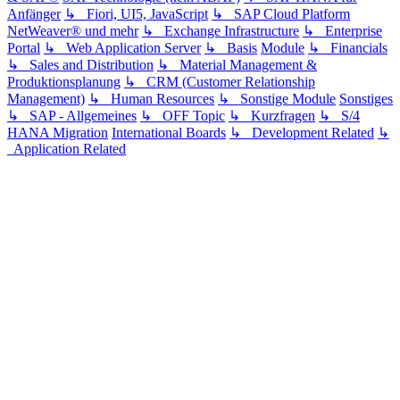
Anfänger
↳ Fiori, UI5, JavaScript
↳ SAP Cloud Platform
NetWeaver® und mehr
↳ Exchange Infrastructure
↳ Enterprise
Portal
↳ Web Application Server
↳ Basis
Module
↳ Financials
↳ Sales and Distribution
↳ Material Management &
Produktionsplanung
↳ CRM (Customer Relationship
Management)
↳ Human Resources
↳ Sonstige Module
Sonstiges
↳ SAP - Allgemeines
↳ OFF Topic
↳ Kurzfragen
↳ S/4
HANA Migration
International Boards
↳ Development Related
↳
Application Related