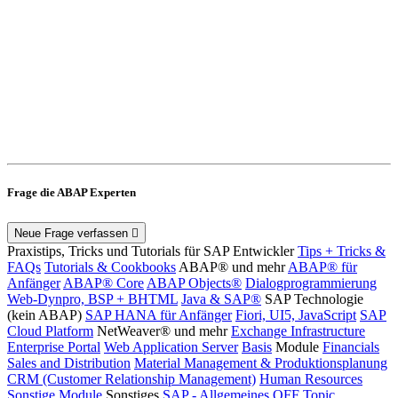
Frage die ABAP Experten
Neue Frage verfassen
Praxistips, Tricks und Tutorials für SAP Entwickler
Tips + Tricks &
FAQs
Tutorials & Cookbooks
ABAP® und mehr
ABAP® für
Anfänger
ABAP® Core
ABAP Objects®
Dialogprogrammierung
Web-Dynpro, BSP + BHTML
Java & SAP®
SAP Technologie
(kein ABAP)
SAP HANA für Anfänger
Fiori, UI5, JavaScript
SAP
Cloud Platform
NetWeaver® und mehr
Exchange Infrastructure
Enterprise Portal
Web Application Server
Basis
Module
Financials
Sales and Distribution
Material Management & Produktionsplanung
CRM (Customer Relationship Management)
Human Resources
Sonstige Module
Sonstiges
SAP - Allgemeines
OFF Topic