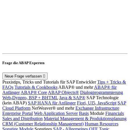
Frage die ABAP Experten
Neue Frage verfassen
Praxistips, Tricks und Tutorials für SAP Entwickler
Tips + Tricks &
FAQs
Tutorials & Cookbooks
ABAP® und mehr
ABAP® für
Anfänger
ABAP® Core
ABAP Objects®
Dialogprogrammierung
Web-Dynpro, BSP + BHTML
Java & SAP®
SAP Technologie
(kein ABAP)
SAP HANA für Anfänger
Fiori, UI5, JavaScript
SAP
Cloud Platform
NetWeaver® und mehr
Exchange Infrastructure
Enterprise Portal
Web Application Server
Basis
Module
Financials
Sales and Distribution
Material Management & Produktionsplanung
CRM (Customer Relationship Management)
Human Resources
Sonstige Module
Sonstiges
SAP - Allgemeines
OFF Topic