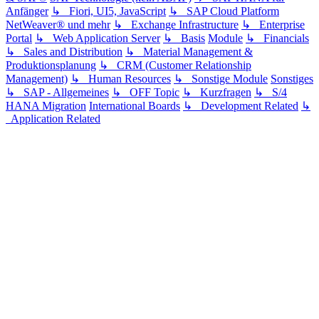
Anfänger
↳ Fiori, UI5, JavaScript
↳ SAP Cloud Platform
NetWeaver® und mehr
↳ Exchange Infrastructure
↳ Enterprise
Portal
↳ Web Application Server
↳ Basis
Module
↳ Financials
↳ Sales and Distribution
↳ Material Management &
Produktionsplanung
↳ CRM (Customer Relationship
Management)
↳ Human Resources
↳ Sonstige Module
Sonstiges
↳ SAP - Allgemeines
↳ OFF Topic
↳ Kurzfragen
↳ S/4
HANA Migration
International Boards
↳ Development Related
↳
Application Related