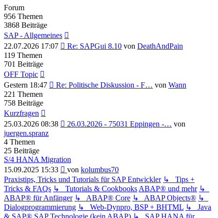
Forum
956
Themen
3868
Beiträge
SAP - Allgemeines
Neuester
22.07.2026 17:07
Re: SAPGui 8.10
von
DeathAndPain
Beitrag
119
Themen
701
Beiträge
OFF Topic
Neuester
Gestern 18:47
Re: Politische Diskussion - F…
von
Wann
Beitrag
221
Themen
758
Beiträge
Kurzfragen
Neuester
25.03.2026 08:38
26.03.2026 - 75031 Eppingen -…
von
Beitrag
juergen.spranz
4
Themen
25
Beiträge
S/4 HANA Migration
Neuester
15.09.2025 15:33
von
kolumbus70
Beitrag
Praxistips, Tricks und Tutorials für SAP Entwickler
↳ Tips +
Tricks & FAQs
↳ Tutorials & Cookbooks
ABAP® und mehr
↳
ABAP® für Anfänger
↳ ABAP® Core
↳ ABAP Objects®
↳
Dialogprogrammierung
↳ Web-Dynpro, BSP + BHTML
↳ Java
& SAP®
SAP Technologie (kein ABAP)
↳ SAP HANA für