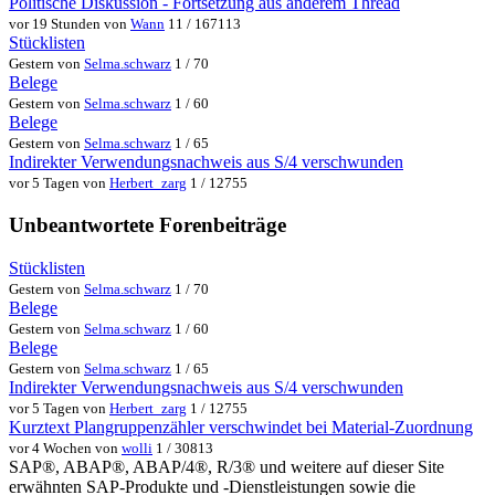
Politische Diskussion - Fortsetzung aus anderem Thread
vor 19 Stunden von
Wann
11 / 167113
Stücklisten
Gestern von
Selma.schwarz
1 / 70
Belege
Gestern von
Selma.schwarz
1 / 60
Belege
Gestern von
Selma.schwarz
1 / 65
Indirekter Verwendungsnachweis aus S/4 verschwunden
vor 5 Tagen von
Herbert_zarg
1 / 12755
Unbeantwortete Forenbeiträge
Stücklisten
Gestern von
Selma.schwarz
1 / 70
Belege
Gestern von
Selma.schwarz
1 / 60
Belege
Gestern von
Selma.schwarz
1 / 65
Indirekter Verwendungsnachweis aus S/4 verschwunden
vor 5 Tagen von
Herbert_zarg
1 / 12755
Kurztext Plangruppenzähler verschwindet bei Material-Zuordnung
vor 4 Wochen von
wolli
1 / 30813
SAP®, ABAP®, ABAP/4®, R/3® und weitere auf dieser Site
erwähnten SAP-Produkte und -Dienstleistungen sowie die