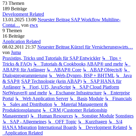
73
Themen
189
Beiträge
Development Related
13.01.2025 13:09
Neuester Beitrag
SAP Workflow Multiline-
Contai…
von
ewx
9
Themen
16
Beiträge
Application Related
08.02.2011 21:37
Neuester Beitrag
Kürzel für Versicherungswirts…
von
Juma
Praxistips, Tricks und Tutorials für SAP Entwickler
↳ Tips +
Tricks & FAQs
↳ Tutorials & Cookbooks
ABAP® und mehr
↳
ABAP® für Anfänger
↳ ABAP® Core
↳ ABAP Objects®
↳
Dialogprogrammierung
↳ Web-Dynpro, BSP + BHTML
↳ Java
& SAP®
SAP Technologie (kein ABAP)
↳ SAP HANA für
Anfänger
↳ Fiori, UI5, JavaScript
↳ SAP Cloud Platform
NetWeaver® und mehr
↳ Exchange Infrastructure
↳ Enterprise
Portal
↳ Web Application Server
↳ Basis
Module
↳ Financials
↳ Sales and Distribution
↳ Material Management &
Produktionsplanung
↳ CRM (Customer Relationship
Management)
↳ Human Resources
↳ Sonstige Module
Sonstiges
↳ SAP - Allgemeines
↳ OFF Topic
↳ Kurzfragen
↳ S/4
HANA Migration
International Boards
↳ Development Related
↳
Application Related