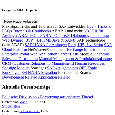
Frage die ABAP Experten
Neue Frage verfassen
Praxistips, Tricks und Tutorials für SAP Entwickler
Tips + Tricks &
FAQs
Tutorials & Cookbooks
ABAP® und mehr
ABAP® für
Anfänger
ABAP® Core
ABAP Objects®
Dialogprogrammierung
Web-Dynpro, BSP + BHTML
Java & SAP®
SAP Technologie
(kein ABAP)
SAP HANA für Anfänger
Fiori, UI5, JavaScript
SAP
Cloud Platform
NetWeaver® und mehr
Exchange Infrastructure
Enterprise Portal
Web Application Server
Basis
Module
Financials
Sales and Distribution
Material Management & Produktionsplanung
CRM (Customer Relationship Management)
Human Resources
Sonstige Module
Sonstiges
SAP - Allgemeines
OFF Topic
Kurzfragen
S/4 HANA Migration
International Boards
Development Related
Application Related
Aktuelle Forenbeiträge
Politische Diskussion - Fortsetzung aus anderem Thread
Gestern von
Wann
11 / 171664
Stücklisten
Gestern von
Selma.schwarz
1 / 92