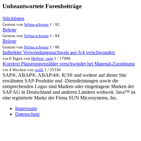
Unbeantwortete Forenbeiträge
Stücklisten
Gestern von
Selma.schwarz
1 / 92
Belege
Gestern von
Selma.schwarz
1 / 84
Belege
Gestern von
Selma.schwarz
1 / 86
Indirekter Verwendungsnachweis aus S/4 verschwunden
vor 6 Tagen von
Herbert_zarg
1 / 17090
Kurztext Plangruppenzähler verschwindet bei Material-Zuordnung
vor 4 Wochen von
wolli
1 / 35336
SAP®, ABAP®, ABAP/4®, R/3® und weitere auf dieser Site
erwähnten SAP-Produkte und -Dienstleistungen sowie die
entsprechenden Logos sind Marken oder eingetragene Marken der
SAP AG in Deutschland und anderen Ländern weltweit. Java™ ist
eine registrierte Marke der Firma SUN Microsystems, Inc.
Impressum
Datenschutz