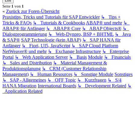
Seite
1
von
1
«
Zurück zur Foren-Übersicht
Praxistips, Tricks und Tutorials für SAP Entwickler
↳ Tips +
Tricks & FAQs
↳ Tutorials & Cookbooks
ABAP® und mehr
↳
ABAP® für Anfänger
↳ ABAP® Core
↳ ABAP Objects®
↳
Dialogprogrammierung
↳ Web-Dynpro, BSP + BHTML
↳ Java
& SAP®
SAP Technologie (kein ABAP)
↳ SAP HANA für
Anfänger
↳ Fiori, UI5, JavaScript
↳ SAP Cloud Platform
NetWeaver® und mehr
↳ Exchange Infrastructure
↳ Enterprise
Portal
↳ Web Application Server
↳ Basis
Module
↳ Financials
↳ Sales and Distribution
↳ Material Management &
Produktionsplanung
↳ CRM (Customer Relationship
Management)
↳ Human Resources
↳ Sonstige Module
Sonstiges
↳ SAP - Allgemeines
↳ OFF Topic
↳ Kurzfragen
↳ S/4
HANA Migration
International Boards
↳ Development Related
↳
Application Related