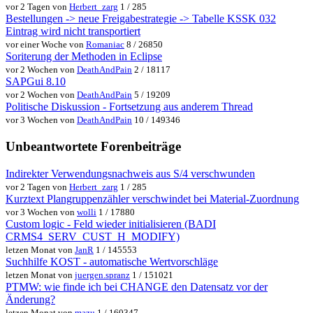
vor 2 Tagen von
Herbert_zarg
1 / 285
Bestellungen -> neue Freigabestrategie -> Tabelle KSSK 032
Eintrag wird nicht transportiert
vor einer Woche von
Romaniac
8 / 26850
Soriterung der Methoden in Eclipse
vor 2 Wochen von
DeathAndPain
2 / 18117
SAPGui 8.10
vor 2 Wochen von
DeathAndPain
5 / 19209
Politische Diskussion - Fortsetzung aus anderem Thread
vor 3 Wochen von
DeathAndPain
10 / 149346
Unbeantwortete Forenbeiträge
Indirekter Verwendungsnachweis aus S/4 verschwunden
vor 2 Tagen von
Herbert_zarg
1 / 285
Kurztext Plangruppenzähler verschwindet bei Material-Zuordnung
vor 3 Wochen von
wolli
1 / 17880
Custom logic - Feld wieder initialisieren (BADI
CRMS4_SERV_CUST_H_MODIFY)
letzen Monat von
JanR
1 / 145553
Suchhilfe KOST - automatische Wertvorschläge
letzen Monat von
juergen.spranz
1 / 151021
PTMW: wie finde ich bei CHANGE den Datensatz vor der
Änderung?
letzen Monat von
mazu
1 / 160347