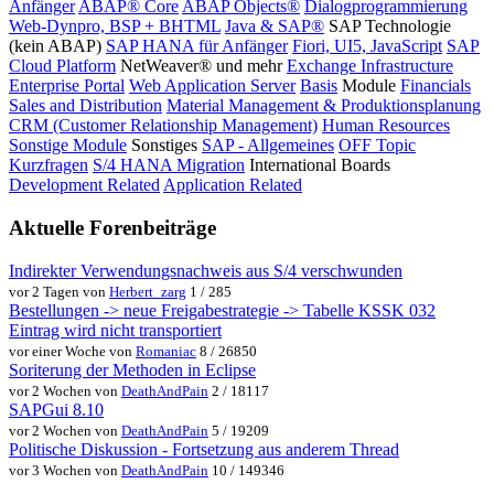
Anfänger
ABAP® Core
ABAP Objects®
Dialogprogrammierung
Web-Dynpro, BSP + BHTML
Java & SAP®
SAP Technologie
(kein ABAP)
SAP HANA für Anfänger
Fiori, UI5, JavaScript
SAP
Cloud Platform
NetWeaver® und mehr
Exchange Infrastructure
Enterprise Portal
Web Application Server
Basis
Module
Financials
Sales and Distribution
Material Management & Produktionsplanung
CRM (Customer Relationship Management)
Human Resources
Sonstige Module
Sonstiges
SAP - Allgemeines
OFF Topic
Kurzfragen
S/4 HANA Migration
International Boards
Development Related
Application Related
Aktuelle Forenbeiträge
Indirekter Verwendungsnachweis aus S/4 verschwunden
vor 2 Tagen von
Herbert_zarg
1 / 285
Bestellungen -> neue Freigabestrategie -> Tabelle KSSK 032
Eintrag wird nicht transportiert
vor einer Woche von
Romaniac
8 / 26850
Soriterung der Methoden in Eclipse
vor 2 Wochen von
DeathAndPain
2 / 18117
SAPGui 8.10
vor 2 Wochen von
DeathAndPain
5 / 19209
Politische Diskussion - Fortsetzung aus anderem Thread
vor 3 Wochen von
DeathAndPain
10 / 149346