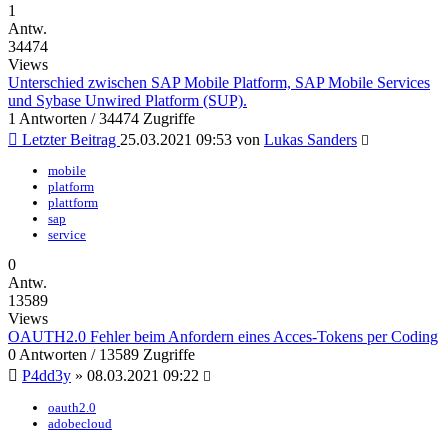
1
Antw.
34474
Views
Unterschied zwischen SAP Mobile Platform, SAP Mobile Services
und Sybase Unwired Platform (SUP).
1 Antworten / 34474 Zugriffe
Letzter Beitrag
25.03.2021 09:53
von
Lukas Sanders
mobile
platform
plattform
sap
service
0
Antw.
13589
Views
OAUTH2.0 Fehler beim Anfordern eines Acces-Tokens per Coding
0 Antworten / 13589 Zugriffe
P4dd3y
»
08.03.2021 09:22
oauth2.0
adobecloud