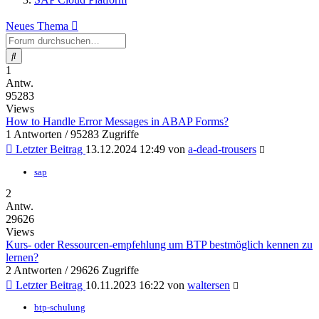
Neues Thema
Suche
1
Antw.
95283
Views
How to Handle Error Messages in ABAP Forms?
1 Antworten / 95283 Zugriffe
Letzter Beitrag
13.12.2024 12:49
von
a-dead-trousers
sap
2
Antw.
29626
Views
Kurs- oder Ressourcen-empfehlung um BTP bestmöglich kennen zu
lernen?
2 Antworten / 29626 Zugriffe
Letzter Beitrag
10.11.2023 16:22
von
waltersen
btp-schulung