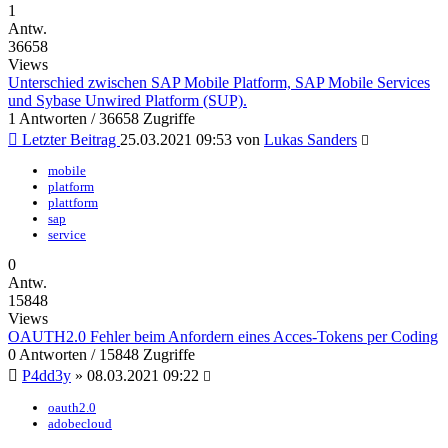
1
Antw.
36658
Views
Unterschied zwischen SAP Mobile Platform, SAP Mobile Services
und Sybase Unwired Platform (SUP).
1 Antworten / 36658 Zugriffe
Letzter Beitrag
25.03.2021 09:53
von
Lukas Sanders
mobile
platform
plattform
sap
service
0
Antw.
15848
Views
OAUTH2.0 Fehler beim Anfordern eines Acces-Tokens per Coding
0 Antworten / 15848 Zugriffe
P4dd3y
»
08.03.2021 09:22
oauth2.0
adobecloud