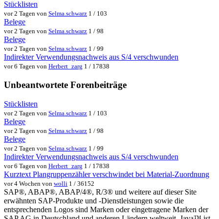
Stücklisten
vor 2 Tagen von
Selma.schwarz
1 / 103
Belege
vor 2 Tagen von
Selma.schwarz
1 / 98
Belege
vor 2 Tagen von
Selma.schwarz
1 / 99
Indirekter Verwendungsnachweis aus S/4 verschwunden
vor 6 Tagen von
Herbert_zarg
1 / 17838
Unbeantwortete Forenbeiträge
Stücklisten
vor 2 Tagen von
Selma.schwarz
1 / 103
Belege
vor 2 Tagen von
Selma.schwarz
1 / 98
Belege
vor 2 Tagen von
Selma.schwarz
1 / 99
Indirekter Verwendungsnachweis aus S/4 verschwunden
vor 6 Tagen von
Herbert_zarg
1 / 17838
Kurztext Plangruppenzähler verschwindet bei Material-Zuordnung
vor 4 Wochen von
wolli
1 / 36152
SAP®, ABAP®, ABAP/4®, R/3® und weitere auf dieser Site
erwähnten SAP-Produkte und -Dienstleistungen sowie die
entsprechenden Logos sind Marken oder eingetragene Marken der
SAP AG in Deutschland und anderen Ländern weltweit. Java™ ist