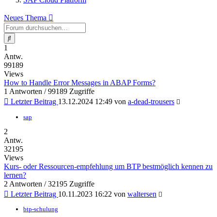
Neues Thema
Suche
1
Antw.
99189
Views
How to Handle Error Messages in ABAP Forms?
1 Antworten / 99189 Zugriffe
Letzter Beitrag
13.12.2024 12:49
von
a-dead-trousers
sap
2
Antw.
32195
Views
Kurs- oder Ressourcen-empfehlung um BTP bestmöglich kennen zu
lernen?
2 Antworten / 32195 Zugriffe
Letzter Beitrag
10.11.2023 16:22
von
waltersen
btp-schulung