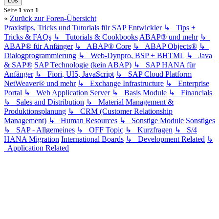
Seite
1
von
1
«
Zurück zur Foren-Übersicht
Praxistips, Tricks und Tutorials für SAP Entwickler
↳ Tips +
Tricks & FAQs
↳ Tutorials & Cookbooks
ABAP® und mehr
↳
ABAP® für Anfänger
↳ ABAP® Core
↳ ABAP Objects®
↳
Dialogprogrammierung
↳ Web-Dynpro, BSP + BHTML
↳ Java
& SAP®
SAP Technologie (kein ABAP)
↳ SAP HANA für
Anfänger
↳ Fiori, UI5, JavaScript
↳ SAP Cloud Platform
NetWeaver® und mehr
↳ Exchange Infrastructure
↳ Enterprise
Portal
↳ Web Application Server
↳ Basis
Module
↳ Financials
↳ Sales and Distribution
↳ Material Management &
Produktionsplanung
↳ CRM (Customer Relationship
Management)
↳ Human Resources
↳ Sonstige Module
Sonstiges
↳ SAP - Allgemeines
↳ OFF Topic
↳ Kurzfragen
↳ S/4
HANA Migration
International Boards
↳ Development Related
↳
Application Related