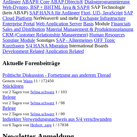
Anfänger
ABAP® Core
ABAP Objects®
Dialogprogrammierung
Web-Dynpro, BSP + BHTML
Java & SAP®
SAP Technologie
(kein ABAP)
SAP HANA für Anfänger
Fiori, UI5, JavaScript
SAP
Cloud Platform
NetWeaver® und mehr
Exchange Infrastructure
Enterprise Portal
Web Application Server
Basis
Module
Financials
Sales and Distribution
Material Management & Produktionsplanung
CRM (Customer Relationship Management)
Human Resources
Sonstige Module
Sonstiges
SAP - Allgemeines
OFF Topic
Kurzfragen
S/4 HANA Migration
International Boards
Development Related
Application Related
Aktuelle Forenbeiträge
Politische Diskussion - Fortsetzung aus anderem Thread
Gestern von
Wann
11 / 172450
Stücklisten
vor 2 Tagen von
Selma.schwarz
1 / 103
Belege
vor 2 Tagen von
Selma.schwarz
1 / 98
Belege
vor 2 Tagen von
Selma.schwarz
1 / 99
Indirekter Verwendungsnachweis aus S/4 verschwunden
vor 6 Tagen von
Herbert_zarg
1 / 17838
Newsletter Anmeldung