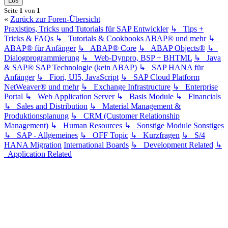
Seite
1
von
1
«
Zurück zur Foren-Übersicht
Praxistips, Tricks und Tutorials für SAP Entwickler
↳ Tips +
Tricks & FAQs
↳ Tutorials & Cookbooks
ABAP® und mehr
↳
ABAP® für Anfänger
↳ ABAP® Core
↳ ABAP Objects®
↳
Dialogprogrammierung
↳ Web-Dynpro, BSP + BHTML
↳ Java
& SAP®
SAP Technologie (kein ABAP)
↳ SAP HANA für
Anfänger
↳ Fiori, UI5, JavaScript
↳ SAP Cloud Platform
NetWeaver® und mehr
↳ Exchange Infrastructure
↳ Enterprise
Portal
↳ Web Application Server
↳ Basis
Module
↳ Financials
↳ Sales and Distribution
↳ Material Management &
Produktionsplanung
↳ CRM (Customer Relationship
Management)
↳ Human Resources
↳ Sonstige Module
Sonstiges
↳ SAP - Allgemeines
↳ OFF Topic
↳ Kurzfragen
↳ S/4
HANA Migration
International Boards
↳ Development Related
↳
Application Related