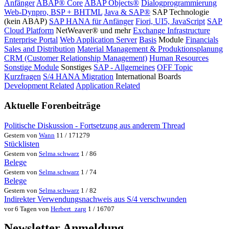
Anfänger
ABAP® Core
ABAP Objects®
Dialogprogrammierung
Web-Dynpro, BSP + BHTML
Java & SAP®
SAP Technologie
(kein ABAP)
SAP HANA für Anfänger
Fiori, UI5, JavaScript
SAP
Cloud Platform
NetWeaver® und mehr
Exchange Infrastructure
Enterprise Portal
Web Application Server
Basis
Module
Financials
Sales and Distribution
Material Management & Produktionsplanung
CRM (Customer Relationship Management)
Human Resources
Sonstige Module
Sonstiges
SAP - Allgemeines
OFF Topic
Kurzfragen
S/4 HANA Migration
International Boards
Development Related
Application Related
Aktuelle Forenbeiträge
Politische Diskussion - Fortsetzung aus anderem Thread
Gestern von
Wann
11 / 171279
Stücklisten
Gestern von
Selma.schwarz
1 / 86
Belege
Gestern von
Selma.schwarz
1 / 74
Belege
Gestern von
Selma.schwarz
1 / 82
Indirekter Verwendungsnachweis aus S/4 verschwunden
vor 6 Tagen von
Herbert_zarg
1 / 16707
Newsletter Anmeldung