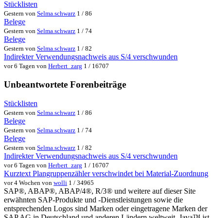
Stücklisten
Gestern von
Selma.schwarz
1 / 86
Belege
Gestern von
Selma.schwarz
1 / 74
Belege
Gestern von
Selma.schwarz
1 / 82
Indirekter Verwendungsnachweis aus S/4 verschwunden
vor 6 Tagen von
Herbert_zarg
1 / 16707
Unbeantwortete Forenbeiträge
Stücklisten
Gestern von
Selma.schwarz
1 / 86
Belege
Gestern von
Selma.schwarz
1 / 74
Belege
Gestern von
Selma.schwarz
1 / 82
Indirekter Verwendungsnachweis aus S/4 verschwunden
vor 6 Tagen von
Herbert_zarg
1 / 16707
Kurztext Plangruppenzähler verschwindet bei Material-Zuordnung
vor 4 Wochen von
wolli
1 / 34965
SAP®, ABAP®, ABAP/4®, R/3® und weitere auf dieser Site
erwähnten SAP-Produkte und -Dienstleistungen sowie die
entsprechenden Logos sind Marken oder eingetragene Marken der
SAP AG in Deutschland und anderen Ländern weltweit. Java™ ist