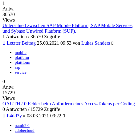
1
Antw.
36570
Views
Unterschied zwischen SAP Mobile Platform, SAP Mobile Services
und Sybase Unwired Platform (SUP).
1 Antworten / 36570 Zugriffe
Letzter Beitrag
25.03.2021 09:53
von
Lukas Sanders
mobile
platform
plattform
sap
service
0
Antw.
15729
Views
OAUTH2.0 Fehler beim Anfordern eines Acces-Tokens per Coding
0 Antworten / 15729 Zugriffe
P4dd3y
»
08.03.2021 09:22
oauth2.0
adobecloud