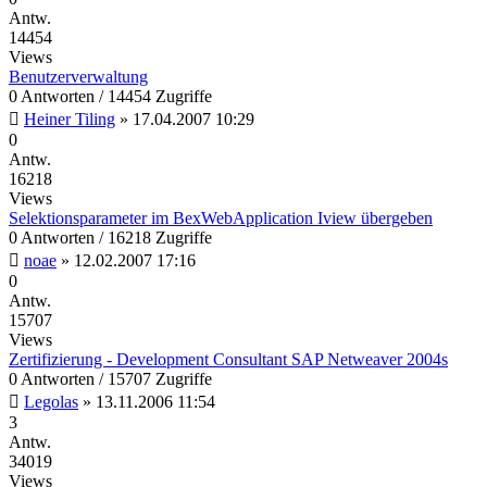
Antw.
14454
Views
Benutzerverwaltung
0 Antworten / 14454 Zugriffe
Heiner Tiling
»
17.04.2007 10:29
0
Antw.
16218
Views
Selektionsparameter im BexWebApplication Iview übergeben
0 Antworten / 16218 Zugriffe
noae
»
12.02.2007 17:16
0
Antw.
15707
Views
Zertifizierung - Development Consultant SAP Netweaver 2004s
0 Antworten / 15707 Zugriffe
Legolas
»
13.11.2006 11:54
3
Antw.
34019
Views