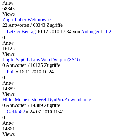
Antw.
68343
Views
Zugriff über Webbrowser
22 Antworten / 68343 Zugriffe
Letzter Beitrag
10.12.2010 17:34
von
Anfänger
1
2
0
Antw.
16125
Views
LogIn SapGUI aus Web Dynpro (SSO)
0 Antworten / 16125 Zugriffe
Phil
»
16.11.2010 10:24
0
Antw.
14389
Views
Hilfe: Meine erste WebDynPro-Anwendnung
0 Antworten / 14389 Zugriffe
Gekko82
»
24.07.2010 11:41
0
Antw.
14861
Views