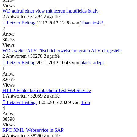
Views
WD aufruf einer view mit leeren inputfields & alv
2 Antworten / 31294 Zugriffe
Letzter Beitrag
11.12.2012 12:38
von
Thanatos82
2
Antw.
30278
Views
WD zweiter ALV fälschlicherweise im ersten ALV dargestellt
2 Antworten / 30278 Zugriffe
Letzter Beitrag
20.11.2012 10:43
von
black_adept
1
Antw.
32059
Views
HTTP-Fehler bei einfachem Test-WebService
1 Antworten / 32059 Zugriffe
Letzter Beitrag
18.08.2012 23:09
von
Tron
4
Antw.
38590
Views
RPC-XML-Webservice in SAP
4 Antworten / 38590 Zugriffe