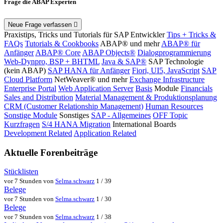
Frage die ABAP Experten
Neue Frage verfassen
Praxistips, Tricks und Tutorials für SAP Entwickler
Tips + Tricks &
FAQs
Tutorials & Cookbooks
ABAP® und mehr
ABAP® für
Anfänger
ABAP® Core
ABAP Objects®
Dialogprogrammierung
Web-Dynpro, BSP + BHTML
Java & SAP®
SAP Technologie
(kein ABAP)
SAP HANA für Anfänger
Fiori, UI5, JavaScript
SAP
Cloud Platform
NetWeaver® und mehr
Exchange Infrastructure
Enterprise Portal
Web Application Server
Basis
Module
Financials
Sales and Distribution
Material Management & Produktionsplanung
CRM (Customer Relationship Management)
Human Resources
Sonstige Module
Sonstiges
SAP - Allgemeines
OFF Topic
Kurzfragen
S/4 HANA Migration
International Boards
Development Related
Application Related
Aktuelle Forenbeiträge
Stücklisten
vor 7 Stunden von
Selma.schwarz
1 / 39
Belege
vor 7 Stunden von
Selma.schwarz
1 / 30
Belege
vor 7 Stunden von
Selma.schwarz
1 / 38