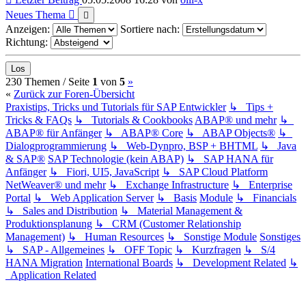
Neues Thema
Anzeigen:
Sortiere nach:
Richtung:
(current)
Nächste
230 Themen /
Seite
1
von
5
»
«
Zurück zur Foren-Übersicht
Praxistips, Tricks und Tutorials für SAP Entwickler
↳ Tips +
Tricks & FAQs
↳ Tutorials & Cookbooks
ABAP® und mehr
↳
ABAP® für Anfänger
↳ ABAP® Core
↳ ABAP Objects®
↳
Dialogprogrammierung
↳ Web-Dynpro, BSP + BHTML
↳ Java
& SAP®
SAP Technologie (kein ABAP)
↳ SAP HANA für
Anfänger
↳ Fiori, UI5, JavaScript
↳ SAP Cloud Platform
NetWeaver® und mehr
↳ Exchange Infrastructure
↳ Enterprise
Portal
↳ Web Application Server
↳ Basis
Module
↳ Financials
↳ Sales and Distribution
↳ Material Management &
Produktionsplanung
↳ CRM (Customer Relationship
Management)
↳ Human Resources
↳ Sonstige Module
Sonstiges
↳ SAP - Allgemeines
↳ OFF Topic
↳ Kurzfragen
↳ S/4
HANA Migration
International Boards
↳ Development Related
↳
Application Related