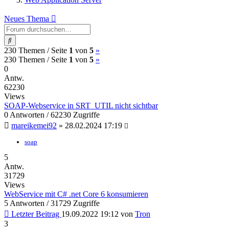
Neues Thema
Suche
(current)
Nächste
230 Themen /
Seite
1
von
5
»
(current)
Nächste
230 Themen /
Seite
1
von
5
»
0
Antw.
62230
Views
SOAP-Webservice in SRT_UTIL nicht sichtbar
0 Antworten / 62230 Zugriffe
mareikemei92
»
28.02.2024 17:19
soap
5
Antw.
31729
Views
WebService mit C# .net Core 6 konsumieren
5 Antworten / 31729 Zugriffe
Letzter Beitrag
19.09.2022 19:12
von
Tron
3