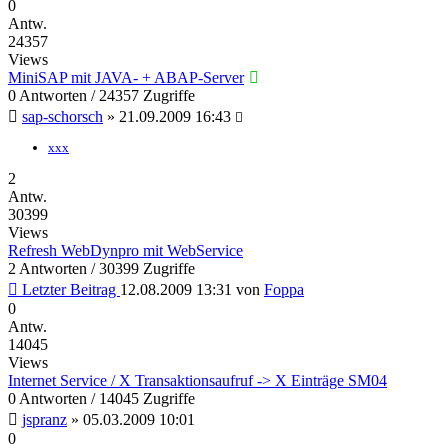
0
Antw.
24357
Views
MiniSAP mit JAVA- + ABAP-Server
0 Antworten / 24357 Zugriffe
sap-schorsch
»
21.09.2009 16:43
xxx
2
Antw.
30399
Views
Refresh WebDynpro mit WebService
2 Antworten / 30399 Zugriffe
Letzter Beitrag
12.08.2009 13:31
von
Foppa
0
Antw.
14045
Views
Internet Service / X Transaktionsaufruf -> X Einträge SM04
0 Antworten / 14045 Zugriffe
jspranz
»
05.03.2009 10:01
0