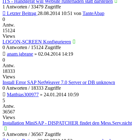
ITS - Handgerät will Website runterladen statt darstellen
1 Antworten / 33479 Zugriffe
Letzter Beitrag
28.08.2014 10:51
von
TanteAbap
0
Antw.
15124
Views
LOGON-SCREEN Konfigurieren
0 Antworten / 15124 Zugriffe
anam.jabrane
»
02.04.2014 14:19
0
Antw.
18333
Views
Install Error SAP NetWeaver 7.0 Server or DB unknown
0 Antworten / 18333 Zugriffe
Matthias300977
»
24.01.2014 10:59
5
Antw.
36567
Views
Installation MiniSAP - DISPATCHER findet den Mess.Serv.nicht
5 Antworten / 36567 Zugriffe