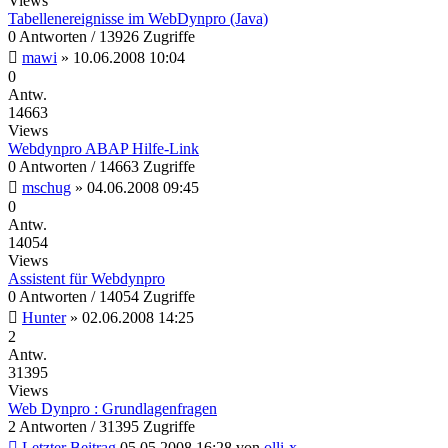
Views
Tabellenereignisse im WebDynpro (Java)
0 Antworten / 13926 Zugriffe
mawi
»
10.06.2008 10:04
0
Antw.
14663
Views
Webdynpro ABAP Hilfe-Link
0 Antworten / 14663 Zugriffe
mschug
»
04.06.2008 09:45
0
Antw.
14054
Views
Assistent für Webdynpro
0 Antworten / 14054 Zugriffe
Hunter
»
02.06.2008 14:25
2
Antw.
31395
Views
Web Dynpro : Grundlagenfragen
2 Antworten / 31395 Zugriffe
Letzter Beitrag
05.05.2008 16:28
von
olli-x