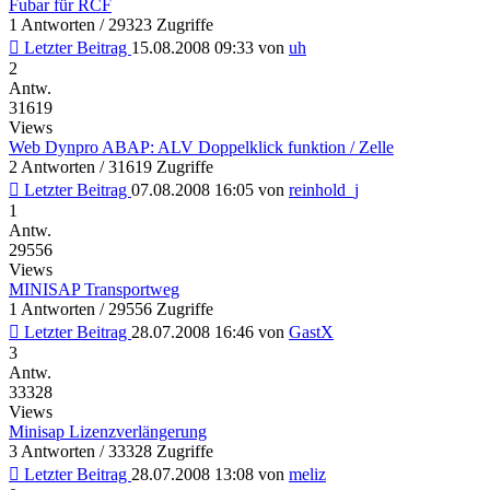
Fubar für RCF
1 Antworten / 29323 Zugriffe
Letzter Beitrag
15.08.2008 09:33
von
uh
2
Antw.
31619
Views
Web Dynpro ABAP: ALV Doppelklick funktion / Zelle
2 Antworten / 31619 Zugriffe
Letzter Beitrag
07.08.2008 16:05
von
reinhold_j
1
Antw.
29556
Views
MINISAP Transportweg
1 Antworten / 29556 Zugriffe
Letzter Beitrag
28.07.2008 16:46
von
GastX
3
Antw.
33328
Views
Minisap Lizenzverlängerung
3 Antworten / 33328 Zugriffe
Letzter Beitrag
28.07.2008 13:08
von
meliz