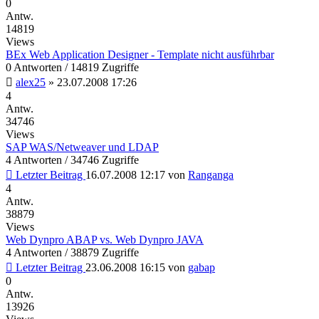
0
Antw.
14819
Views
BEx Web Application Designer - Template nicht ausführbar
0 Antworten / 14819 Zugriffe
alex25
»
23.07.2008 17:26
4
Antw.
34746
Views
SAP WAS/Netweaver und LDAP
4 Antworten / 34746 Zugriffe
Letzter Beitrag
16.07.2008 12:17
von
Ranganga
4
Antw.
38879
Views
Web Dynpro ABAP vs. Web Dynpro JAVA
4 Antworten / 38879 Zugriffe
Letzter Beitrag
23.06.2008 16:15
von
gabap
0
Antw.
13926