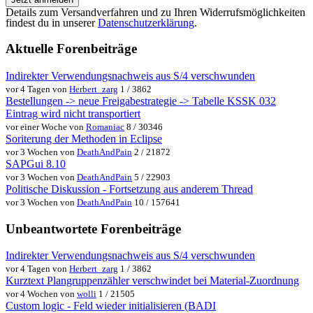
Details zum Versandverfahren und zu Ihren Widerrufsmöglichkeiten
findest du in unserer
Datenschutzerklärung
.
Aktuelle Forenbeiträge
Indirekter Verwendungsnachweis aus S/4 verschwunden
vor 4 Tagen von
Herbert_zarg
1 / 3862
Bestellungen -> neue Freigabestrategie -> Tabelle KSSK 032
Eintrag wird nicht transportiert
vor einer Woche von
Romaniac
8 / 30346
Soriterung der Methoden in Eclipse
vor 3 Wochen von
DeathAndPain
2 / 21872
SAPGui 8.10
vor 3 Wochen von
DeathAndPain
5 / 22903
Politische Diskussion - Fortsetzung aus anderem Thread
vor 3 Wochen von
DeathAndPain
10 / 157641
Unbeantwortete Forenbeiträge
Indirekter Verwendungsnachweis aus S/4 verschwunden
vor 4 Tagen von
Herbert_zarg
1 / 3862
Kurztext Plangruppenzähler verschwindet bei Material-Zuordnung
vor 4 Wochen von
wolli
1 / 21505
Custom logic - Feld wieder initialisieren (BADI