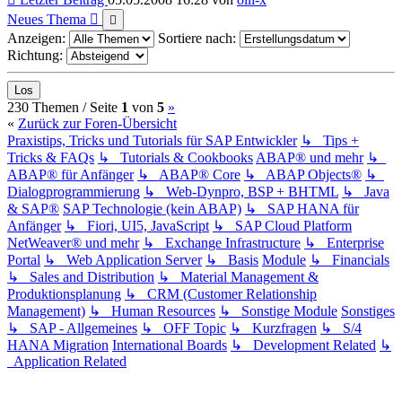
Neues Thema
Anzeigen:
Sortiere nach:
Richtung:
(current)
Nächste
230 Themen /
Seite
1
von
5
»
«
Zurück zur Foren-Übersicht
Praxistips, Tricks und Tutorials für SAP Entwickler
↳ Tips +
Tricks & FAQs
↳ Tutorials & Cookbooks
ABAP® und mehr
↳
ABAP® für Anfänger
↳ ABAP® Core
↳ ABAP Objects®
↳
Dialogprogrammierung
↳ Web-Dynpro, BSP + BHTML
↳ Java
& SAP®
SAP Technologie (kein ABAP)
↳ SAP HANA für
Anfänger
↳ Fiori, UI5, JavaScript
↳ SAP Cloud Platform
NetWeaver® und mehr
↳ Exchange Infrastructure
↳ Enterprise
Portal
↳ Web Application Server
↳ Basis
Module
↳ Financials
↳ Sales and Distribution
↳ Material Management &
Produktionsplanung
↳ CRM (Customer Relationship
Management)
↳ Human Resources
↳ Sonstige Module
Sonstiges
↳ SAP - Allgemeines
↳ OFF Topic
↳ Kurzfragen
↳ S/4
HANA Migration
International Boards
↳ Development Related
↳
Application Related