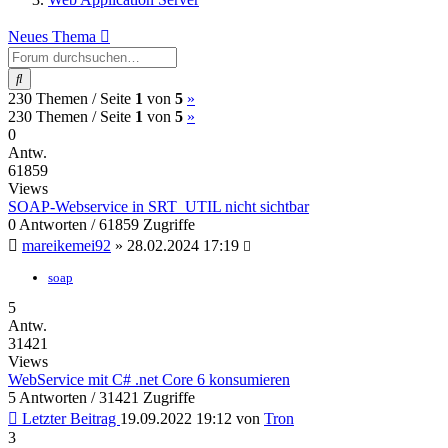
Neues Thema
Suche
(current)
Nächste
230 Themen /
Seite
1
von
5
»
(current)
Nächste
230 Themen /
Seite
1
von
5
»
0
Antw.
61859
Views
SOAP-Webservice in SRT_UTIL nicht sichtbar
0 Antworten / 61859 Zugriffe
mareikemei92
»
28.02.2024 17:19
soap
5
Antw.
31421
Views
WebService mit C# .net Core 6 konsumieren
5 Antworten / 31421 Zugriffe
Letzter Beitrag
19.09.2022 19:12
von
Tron
3