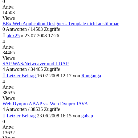
0
Antw.
14503
Views
BEx Web Application Designer - Template nicht ausführbar
0 Antworten / 14503 Zugriffe
alex25
»
23.07.2008 17:26
4
Antw.
34465
Views
SAP WAS/Netweaver und LDAP
4 Antworten / 34465 Zugriffe
Letzter Beitrag
16.07.2008 12:17
von
Ranganga
4
Antw.
38535
Views
Web Dynpro ABAP vs. Web Dynpro JAVA
4 Antworten / 38535 Zugriffe
Letzter Beitrag
23.06.2008 16:15
von
gabap
0
Antw.
13632