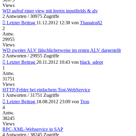
Views
WD aufruf einer view mit leeren inputfields & alv
2 Antworten / 30975 Zugriffe
Letzter Beitrag
11.12.2012 12:38
von
Thanatos82
2
Antw.
29955
Views
WD zweiter ALV fälschlicherweise im ersten ALV dargestellt
2 Antworten / 29955 Zugriffe
Letzter Beitrag
20.11.2012 10:43
von
black_adept
1
Antw.
31751
Views
HTTP-Fehler bei einfachem Test-WebService
1 Antworten / 31751 Zugriffe
Letzter Beitrag
18.08.2012 23:09
von
Tron
4
Antw.
38245
Views
RPC-XML-Webservice in SAP
4 Antworten / 38245 Zugriffe