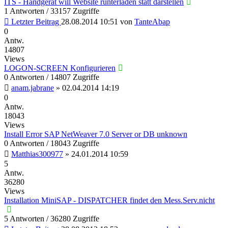
ITS - Handgerät will Website runterladen statt darstellen
1 Antworten / 33157 Zugriffe
Letzter Beitrag
28.08.2014 10:51
von
TanteAbap
0
Antw.
14807
Views
LOGON-SCREEN Konfigurieren
0 Antworten / 14807 Zugriffe
anam.jabrane
»
02.04.2014 14:19
0
Antw.
18043
Views
Install Error SAP NetWeaver 7.0 Server or DB unknown
0 Antworten / 18043 Zugriffe
Matthias300977
»
24.01.2014 10:59
5
Antw.
36280
Views
Installation MiniSAP - DISPATCHER findet den Mess.Serv.nicht
5 Antworten / 36280 Zugriffe