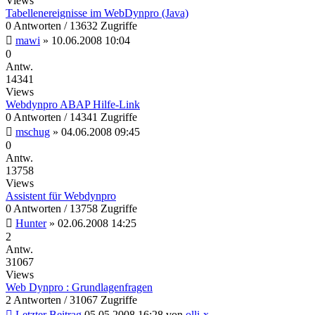
Views
Tabellenereignisse im WebDynpro (Java)
0 Antworten / 13632 Zugriffe
mawi
»
10.06.2008 10:04
0
Antw.
14341
Views
Webdynpro ABAP Hilfe-Link
0 Antworten / 14341 Zugriffe
mschug
»
04.06.2008 09:45
0
Antw.
13758
Views
Assistent für Webdynpro
0 Antworten / 13758 Zugriffe
Hunter
»
02.06.2008 14:25
2
Antw.
31067
Views
Web Dynpro : Grundlagenfragen
2 Antworten / 31067 Zugriffe
Letzter Beitrag
05.05.2008 16:28
von
olli-x