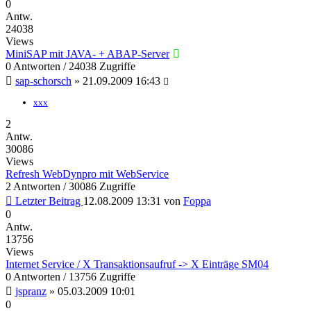
0
Antw.
24038
Views
MiniSAP mit JAVA- + ABAP-Server
0 Antworten / 24038 Zugriffe
sap-schorsch
»
21.09.2009 16:43
xxx
2
Antw.
30086
Views
Refresh WebDynpro mit WebService
2 Antworten / 30086 Zugriffe
Letzter Beitrag
12.08.2009 13:31
von
Foppa
0
Antw.
13756
Views
Internet Service / X Transaktionsaufruf -> X Einträge SM04
0 Antworten / 13756 Zugriffe
jspranz
»
05.03.2009 10:01
0