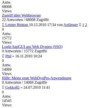
Antw.
68008
Views
Zugriff über Webbrowser
22 Antworten / 68008 Zugriffe
Letzter Beitrag
10.12.2010 17:34
von
Anfänger
1
2
0
Antw.
15772
Views
LogIn SapGUI aus Web Dynpro (SSO)
0 Antworten / 15772 Zugriffe
Phil
»
16.11.2010 10:24
0
Antw.
14069
Views
Hilfe: Meine erste WebDynPro-Anwendnung
0 Antworten / 14069 Zugriffe
Gekko82
»
24.07.2010 11:41
0
Antw.
14545
Views