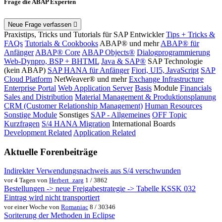
Frage die ABAP Experten
Neue Frage verfassen
Praxistips, Tricks und Tutorials für SAP Entwickler
Tips + Tricks &
FAQs
Tutorials & Cookbooks
ABAP® und mehr
ABAP® für
Anfänger
ABAP® Core
ABAP Objects®
Dialogprogrammierung
Web-Dynpro, BSP + BHTML
Java & SAP®
SAP Technologie
(kein ABAP)
SAP HANA für Anfänger
Fiori, UI5, JavaScript
SAP
Cloud Platform
NetWeaver® und mehr
Exchange Infrastructure
Enterprise Portal
Web Application Server
Basis
Module
Financials
Sales and Distribution
Material Management & Produktionsplanung
CRM (Customer Relationship Management)
Human Resources
Sonstige Module
Sonstiges
SAP - Allgemeines
OFF Topic
Kurzfragen
S/4 HANA Migration
International Boards
Development Related
Application Related
Aktuelle Forenbeiträge
Indirekter Verwendungsnachweis aus S/4 verschwunden
vor 4 Tagen von
Herbert_zarg
1 / 3862
Bestellungen -> neue Freigabestrategie -> Tabelle KSSK 032
Eintrag wird nicht transportiert
vor einer Woche von
Romaniac
8 / 30346
Soriterung der Methoden in Eclipse