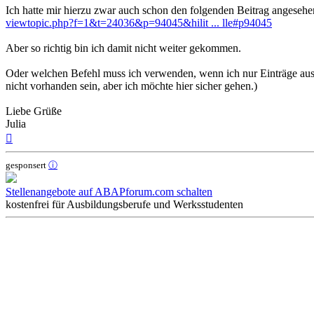
Ich hatte mir hierzu zwar auch schon den folgenden Beitrag angesehe
viewtopic.php?f=1&t=24036&p=94045&hilit ... lle#p94045
Aber so richtig bin ich damit nicht weiter gekommen.
Oder welchen Befehl muss ich verwenden, wenn ich nur Einträge aus m
nicht vorhanden sein, aber ich möchte hier sicher gehen.)
Liebe Grüße
Julia
Nach
oben
gesponsert
ⓘ
Stellenangebote auf ABAPforum.com schalten
kostenfrei für Ausbildungsberufe und Werksstudenten