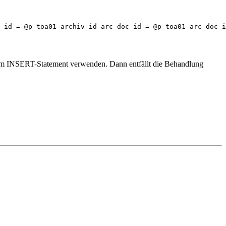
_id = @p_toa01-archiv_id arc_doc_id = @p_toa01-arc_doc_i
iv im INSERT-Statement verwenden. Dann entfällt die Behandlung