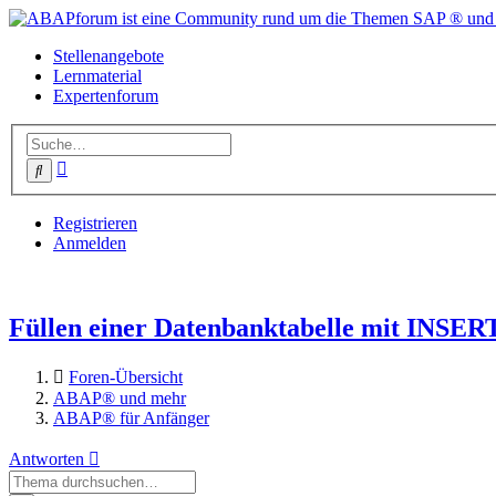
Stellenangebote
Lernmaterial
Expertenforum
Erweiterte
Suche
Suche
Registrieren
Anmelden
Füllen einer Datenbanktabelle mit INSE
Foren-Übersicht
ABAP® und mehr
ABAP® für Anfänger
Antworten