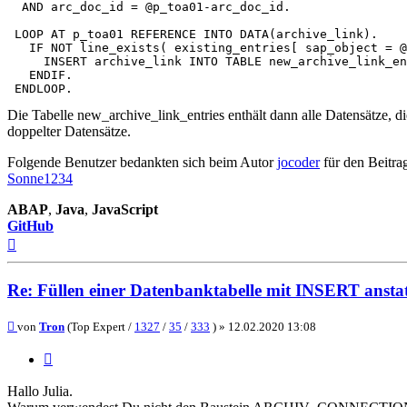
  AND arc_doc_id = @p_toa01-arc_doc_id.

 LOOP AT p_toa01 REFERENCE INTO DATA(archive_link).

   IF NOT line_exists( existing_entries[ sap_object = @
     INSERT archive_link INTO TABLE new_archive_link_en
   ENDIF.

Die Tabelle new_archive_link_entries enthält dann alle Datensätze, 
doppelter Datensätze.
Folgende Benutzer bedankten sich beim Autor
jocoder
für den Beitra
Sonne1234
ABAP
,
Java
,
JavaScript
GitHub
Nach
oben
Re: Füllen einer Datenbanktabelle mit INSERT ans
Beitrag
von
Tron
(Top Expert /
1327
/
35
/
333
) »
12.02.2020 13:08
Zitieren
Hallo Julia.