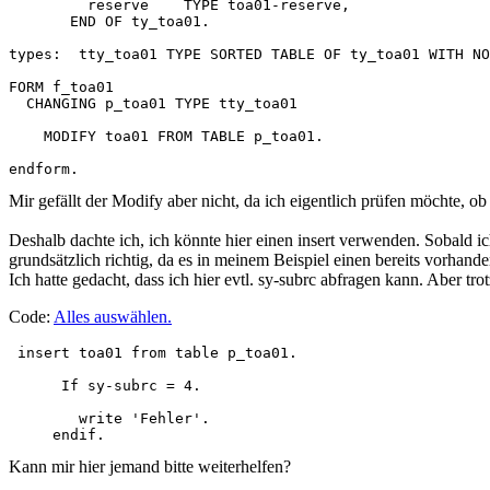
         reserve    TYPE toa01-reserve,

       END OF ty_toa01. 

types:  tty_toa01 TYPE SORTED TABLE OF ty_toa01 WITH NO
FORM f_toa01

  CHANGING p_toa01 TYPE tty_toa01

    MODIFY toa01 FROM TABLE p_toa01.

endform. 
Mir gefällt der Modify aber nicht, da ich eigentlich prüfen möchte, ob
Deshalb dachte ich, ich könnte hier einen insert verwenden. Sobald i
grundsätzlich richtig, da es in meinem Beispiel einen bereits vorhand
Ich hatte gedacht, dass ich hier evtl. sy-subrc abfragen kann. Aber 
Code:
Alles auswählen
.
 insert toa01 from table p_toa01.

      If sy-subrc = 4.

        write 'Fehler'.

     endif.
Kann mir hier jemand bitte weiterhelfen?