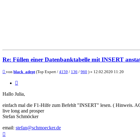
Re: Füllen einer Datenbanktabelle mit INSERT ans
Beitrag
von
black_adept
(Top Expert /
4159
/
136
/
960
) »
12.02.2020 11:20
Zitieren
Hallo Julia,
einfach mal die F1-Hilfe zum Befehlt "INSERT" lesen. ( Hinw
live long and prosper
Stefan Schmöcker
email:
stefan@schmoecker.de
Nach
oben