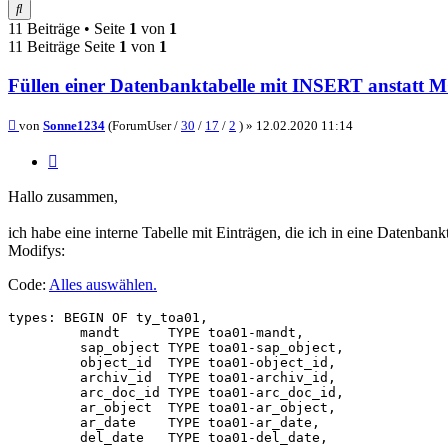
Suche
11 Beiträge • Seite
1
von
1
11 Beiträge Seite
1
von
1
Füllen einer Datenbanktabelle mit INSERT anstatt
Beitrag
von
Sonne1234
(ForumUser /
30
/
17
/
2
) »
12.02.2020 11:14
Zitieren
Hallo zusammen,
ich habe eine interne Tabelle mit Einträgen, die ich in eine Datenb
Modifys:
Code:
Alles auswählen
.
types: BEGIN OF ty_toa01,

         mandt      TYPE toa01-mandt,

         sap_object TYPE toa01-sap_object,

         object_id  TYPE toa01-object_id,

         archiv_id  TYPE toa01-archiv_id,

         arc_doc_id TYPE toa01-arc_doc_id,

         ar_object  TYPE toa01-ar_object,

         ar_date    TYPE toa01-ar_date,

         del_date   TYPE toa01-del_date,
