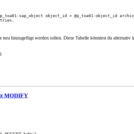
p_toa01-sap_object object_id = @p_toa01-object_id archiv
tries.

die neu hinzugefügt werden sollen. Diese Tabelle könntest du alternat
g:
tatt MODIFY