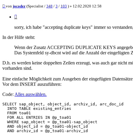
Beitrag
von
jocoder
(Specialist /
348
/
3
/
103
) »
12.02.2020 12:58
Zitieren
sorry, ich habe "accepting duplicate keys" immer so verstanden,
In der Hilfe steht:
Wenn der Zusatz ACCEPTING DUPLICATE KEYS angegeben ist, wer
Das Systemfeld sy-dbcnt wird auf die Anzahl der eingefügten Ze
D.h. es werden keine doppelten Zeilen erzeugt, was auch gar nicht
vorhanden sind.
Eine einfache Möglichkeit zum Ausgeben der eingefügten Datensätze 
Vor dem INSERT auszuführen:
Code:
Alles auswählen
.
SELECT sap_object, object_id, archiv_id, arc_doc_id

  INTO TABLE existing_entries

  FROM toa01

  FOR ALL ENTRIES IN @p_toa01

  WHERE sap_object = @p_toa01-sap_object

  AND object_id = @p_toa01-object_id

  AND archiv_id = @p_toa01-archiv_id
