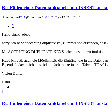
Re: Füllen einer Datenbanktabelle mit INSERT ans
Beitrag
von
Sonne1234
(ForumUser /
30
/
17
/
2
) »
12.02.2020 11:51
Zitieren
Hallo black_adept,
sorry, ich habe "accepting duplicate keys" immer so verstanden, dass 
Mit ACCEPTING DUPLICATE KEYS scheint es nun zu funktionier
Habe ich evtl. auch die Möglichkeit, die Einträge, die in die Date
Eigentlich dachte ich, dass ich einfach meine interne Tabelle TOA01 
Vielen Dank.
Gruß
Julia
Nach
oben
Re: Füllen einer Datenbanktabelle mit INSERT ans