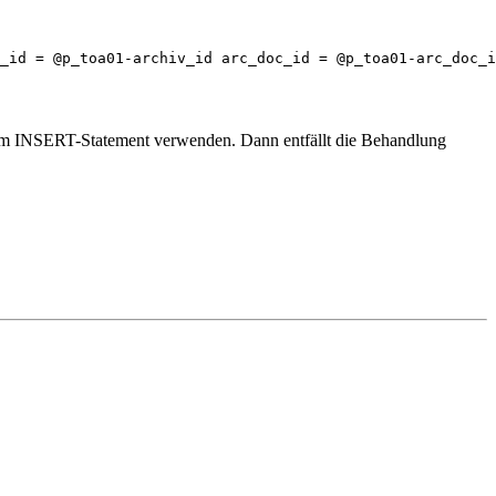
_id = @p_toa01-archiv_id arc_doc_id = @p_toa01-arc_doc_i
iv im INSERT-Statement verwenden. Dann entfällt die Behandlung