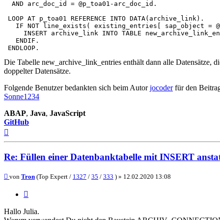
  AND arc_doc_id = @p_toa01-arc_doc_id.

 LOOP AT p_toa01 REFERENCE INTO DATA(archive_link).

   IF NOT line_exists( existing_entries[ sap_object = @
     INSERT archive_link INTO TABLE new_archive_link_en
   ENDIF.

Die Tabelle new_archive_link_entries enthält dann alle Datensätze, 
doppelter Datensätze.
Folgende Benutzer bedankten sich beim Autor
jocoder
für den Beitra
Sonne1234
ABAP
,
Java
,
JavaScript
GitHub
Nach
oben
Re: Füllen einer Datenbanktabelle mit INSERT ans
Beitrag
von
Tron
(Top Expert /
1327
/
35
/
333
) »
12.02.2020 13:08
Zitieren
Hallo Julia.