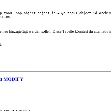
p_toa01-sap_object object_id = @p_toa01-object_id archiv
tries.

die neu hinzugefügt werden sollen. Diese Tabelle könntest du alternat
g:
tatt MODIFY