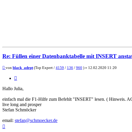
Re: Füllen einer Datenbanktabelle mit INSERT ans
Beitrag
von
black_adept
(Top Expert /
4159
/
136
/
960
) »
12.02.2020 11:20
Zitieren
Hallo Julia,
einfach mal die F1-Hilfe zum Befehlt "INSERT" lesen. ( Hinw
live long and prosper
Stefan Schmöcker
email:
stefan@schmoecker.de
Nach
oben