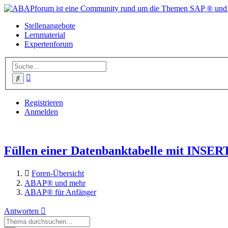
Stellenangebote
Lernmaterial
Expertenforum
Erweiterte
Suche
Suche
Registrieren
Anmelden
Füllen einer Datenbanktabelle mit INSE
Foren-Übersicht
ABAP® und mehr
ABAP® für Anfänger
Antworten