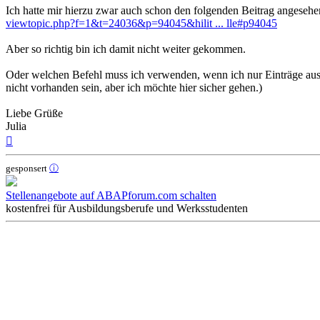
Ich hatte mir hierzu zwar auch schon den folgenden Beitrag angesehe
viewtopic.php?f=1&t=24036&p=94045&hilit ... lle#p94045
Aber so richtig bin ich damit nicht weiter gekommen.
Oder welchen Befehl muss ich verwenden, wenn ich nur Einträge aus m
nicht vorhanden sein, aber ich möchte hier sicher gehen.)
Liebe Grüße
Julia
Nach
oben
gesponsert
ⓘ
Stellenangebote auf ABAPforum.com schalten
kostenfrei für Ausbildungsberufe und Werksstudenten