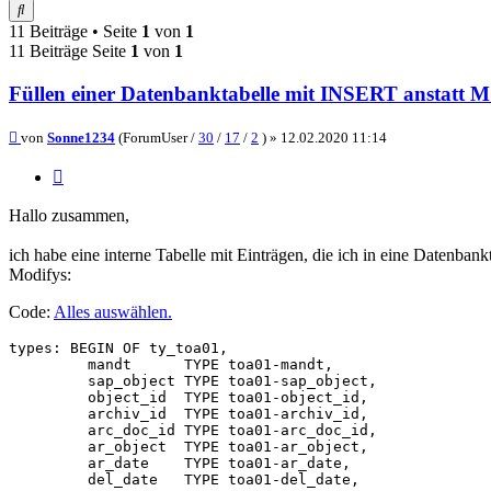
Suche
11 Beiträge • Seite
1
von
1
11 Beiträge Seite
1
von
1
Füllen einer Datenbanktabelle mit INSERT anstatt
Beitrag
von
Sonne1234
(ForumUser /
30
/
17
/
2
) »
12.02.2020 11:14
Zitieren
Hallo zusammen,
ich habe eine interne Tabelle mit Einträgen, die ich in eine Datenb
Modifys:
Code:
Alles auswählen
.
types: BEGIN OF ty_toa01,

         mandt      TYPE toa01-mandt,

         sap_object TYPE toa01-sap_object,

         object_id  TYPE toa01-object_id,

         archiv_id  TYPE toa01-archiv_id,

         arc_doc_id TYPE toa01-arc_doc_id,

         ar_object  TYPE toa01-ar_object,

         ar_date    TYPE toa01-ar_date,

         del_date   TYPE toa01-del_date,
