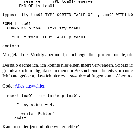
         reserve    TYPE toa01-reserve,

       END OF ty_toa01. 

types:  tty_toa01 TYPE SORTED TABLE OF ty_toa01 WITH NO
FORM f_toa01

  CHANGING p_toa01 TYPE tty_toa01

    MODIFY toa01 FROM TABLE p_toa01.

endform. 
Mir gefällt der Modify aber nicht, da ich eigentlich prüfen möchte, ob
Deshalb dachte ich, ich könnte hier einen insert verwenden. Sobald i
grundsätzlich richtig, da es in meinem Beispiel einen bereits vorhand
Ich hatte gedacht, dass ich hier evtl. sy-subrc abfragen kann. Aber 
Code:
Alles auswählen
.
 insert toa01 from table p_toa01.

      If sy-subrc = 4.

        write 'Fehler'.

     endif.
Kann mir hier jemand bitte weiterhelfen?