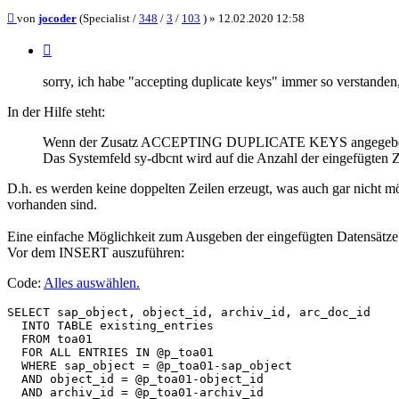
Beitrag
von
jocoder
(Specialist /
348
/
3
/
103
) »
12.02.2020 12:58
Zitieren
sorry, ich habe "accepting duplicate keys" immer so verstanden,
In der Hilfe steht:
Wenn der Zusatz ACCEPTING DUPLICATE KEYS angegeben ist, wer
Das Systemfeld sy-dbcnt wird auf die Anzahl der eingefügten Ze
D.h. es werden keine doppelten Zeilen erzeugt, was auch gar nicht
vorhanden sind.
Eine einfache Möglichkeit zum Ausgeben der eingefügten Datensätze 
Vor dem INSERT auszuführen:
Code:
Alles auswählen
.
SELECT sap_object, object_id, archiv_id, arc_doc_id

  INTO TABLE existing_entries

  FROM toa01

  FOR ALL ENTRIES IN @p_toa01

  WHERE sap_object = @p_toa01-sap_object

  AND object_id = @p_toa01-object_id

  AND archiv_id = @p_toa01-archiv_id
