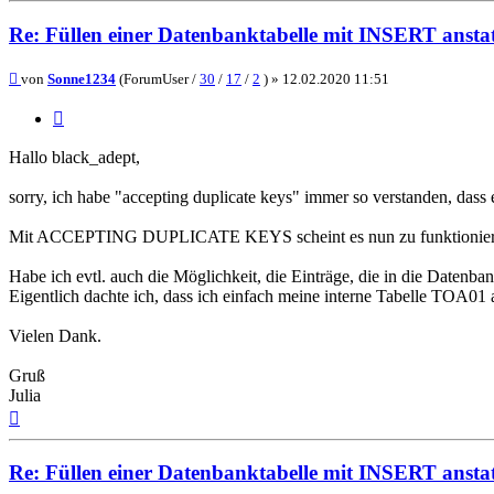
Re: Füllen einer Datenbanktabelle mit INSERT ans
Beitrag
von
Sonne1234
(ForumUser /
30
/
17
/
2
) »
12.02.2020 11:51
Zitieren
Hallo black_adept,
sorry, ich habe "accepting duplicate keys" immer so verstanden, dass 
Mit ACCEPTING DUPLICATE KEYS scheint es nun zu funktionier
Habe ich evtl. auch die Möglichkeit, die Einträge, die in die Date
Eigentlich dachte ich, dass ich einfach meine interne Tabelle TOA01 
Vielen Dank.
Gruß
Julia
Nach
oben
Re: Füllen einer Datenbanktabelle mit INSERT ans