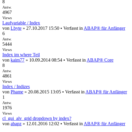
8
Antw.
4967
Views
Laufvariable / Index
von
Lbyte
» 27.10.2017 15:50 • Verfasst in
ABAP® für Anfänger
6
Antw.
5444
Views
Index im where Teil
von
kaim77
» 10.09.2014 08:54 • Verfasst in
ABAP® Core
8
Antw.
4861
Views
Index / Indizes
von
Phame
» 20.08.2015 13:05 • Verfasst in
ABAP® für Anfänger
1
Antw.
1976
Views
cl_gui_alv_grid dropdown by index?
von
abapz
» 12.01.2016 12:02 • Verfasst in
ABAP® für Anfänger