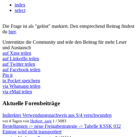
index
select
Die Frage ist als "gelöst" markiert. Den entsprechend Beitrag findest
du
hier
.
Unterstütze die Community und teile den Beitrag für mehr Leser
und Austausch
auf Xing teilen
auf LinkedIn teilen
auf Twitter teilen
auf Facebook teilen
Pin it
in Pocket speichern
via Whatsapp teilen
via eMail teilen
Aktuelle Forenbeiträge
Indirekter Verwendungsnachweis aus S/4 verschwunden
vor 4 Tagen von
Herbert_zarg
1 / 5083
Bestellungen -> neue Freigabestrategie -> Tabelle KSSK 032
Eintrag wird nicht transportiert