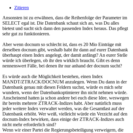
Zitieren
Ansonsten ist zu erwähnen, dass die Reihenfolge der Parameter im
SELECT egal ist. Die Datenbank schaut sich an, was Du alles
bietest und sucht sich dann den passenden Index heraus. Das pflegt
sehr gut zu funktionieren.
Aber wenn docnum so schlecht ist, dass es 20 Mio Einträge mit
derselben docnum gibt, weshalb habt ihr dann auf eurer Datenbank
überhaupt einen Index angelegt, der damit anfängt? An eurer Stelle
würde ich überlegen, ob ihr den wirklich braucht. Gibt es denn
nennenswert Fälle, bei denen ihr nur anhand der docnum sucht?
Es würde auch die Möglichkeit bestehen, einen Index
MANDT/ZTRACK/DOCNUM anzulegen. Wenn Du dann in der
Datenbank genau mit diesen Feldern suchst, würde es mich sehr
wundern, wenn der Datenbankoptimierer ihn nicht nehmen würde.
Anscheinend hatten ja schon andere bei euch diese Idee, weswegen
ihr bereits mehrere ZTRACK-Indizes habt. Aber natürlich muss
jeder weitere Index verwaltet werden, was die Gesamtlast auf der
Datenbank erhöht. Wer weiß, vielleicht würde ein Verzicht auf den
docnum-Index bewirken, dass einige der ZTRACK-Indizes auch
nicht mehr erforderlich sind?
Wenn wir einer Partei die Regierungsbeteiligung verweigern, die