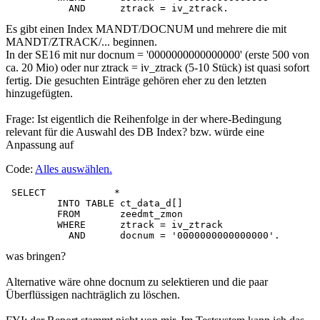
           AND      ztrack = iv_ztrack.
Es gibt einen Index MANDT/DOCNUM und mehrere die mit
MANDT/ZTRACK/... beginnen.
In der SE16 mit nur docnum = '0000000000000000' (erste 500 von
ca. 20 Mio) oder nur ztrack = iv_ztrack (5-10 Stück) ist quasi sofort
fertig. Die gesuchten Einträge gehören eher zu den letzten
hinzugefügten.
Frage: Ist eigentlich die Reihenfolge in der where-Bedingung
relevant für die Auswahl des DB Index? bzw. würde eine
Anpassung auf
Code:
Alles auswählen
.
 SELECT            *

         INTO TABLE ct_data_d[]

         FROM       zeedmt_zmon

         WHERE      ztrack = iv_ztrack

           AND      docnum = '0000000000000000'.
was bringen?
Alternative wäre ohne docnum zu selektieren und die paar
Überflüssigen nachträglich zu löschen.