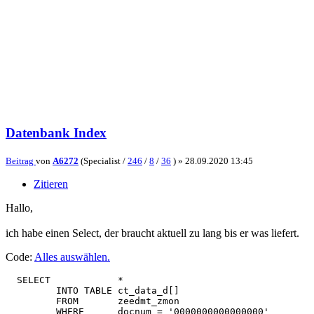
Datenbank Index
Beitrag
von
A6272
(Specialist /
246
/
8
/
36
) »
28.09.2020 13:45
Zitieren
Hallo,
ich habe einen Select, der braucht aktuell zu lang bis er was liefert.
Code:
Alles auswählen
.
  SELECT            *

         INTO TABLE ct_data_d[]

         FROM       zeedmt_zmon

         WHERE      docnum = '0000000000000000'
