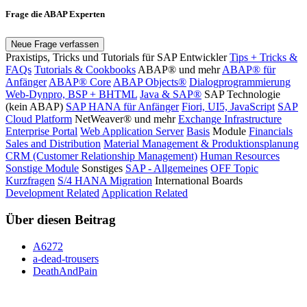
Frage die ABAP Experten
Neue Frage verfassen
Praxistips, Tricks und Tutorials für SAP Entwickler
Tips + Tricks &
FAQs
Tutorials & Cookbooks
ABAP® und mehr
ABAP® für
Anfänger
ABAP® Core
ABAP Objects®
Dialogprogrammierung
Web-Dynpro, BSP + BHTML
Java & SAP®
SAP Technologie
(kein ABAP)
SAP HANA für Anfänger
Fiori, UI5, JavaScript
SAP
Cloud Platform
NetWeaver® und mehr
Exchange Infrastructure
Enterprise Portal
Web Application Server
Basis
Module
Financials
Sales and Distribution
Material Management & Produktionsplanung
CRM (Customer Relationship Management)
Human Resources
Sonstige Module
Sonstiges
SAP - Allgemeines
OFF Topic
Kurzfragen
S/4 HANA Migration
International Boards
Development Related
Application Related
Über diesen Beitrag
A6272
a-dead-trousers
DeathAndPain