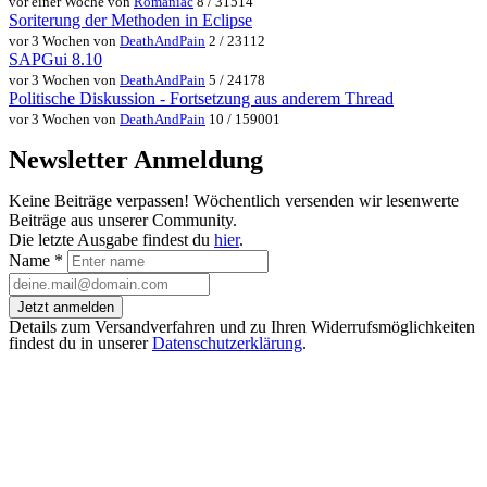
vor einer Woche von
Romaniac
8 / 31514
Soriterung der Methoden in Eclipse
vor 3 Wochen von
DeathAndPain
2 / 23112
SAPGui 8.10
vor 3 Wochen von
DeathAndPain
5 / 24178
Politische Diskussion - Fortsetzung aus anderem Thread
vor 3 Wochen von
DeathAndPain
10 / 159001
Newsletter Anmeldung
Keine Beiträge verpassen! Wöchentlich versenden wir lesenwerte
Beiträge aus unserer Community.
Die letzte Ausgabe findest du
hier
.
Name
*
Jetzt anmelden
Details zum Versandverfahren und zu Ihren Widerrufsmöglichkeiten
findest du in unserer
Datenschutzerklärung
.