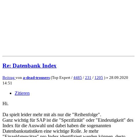
Re: Datenbank Index
Beitrag
von
a-dead-trousers
(Top Expert /
4485
/
231
/
1205
) »
28.09.2020
14:51
Zitieren
Hi.
Da spielt leider mehr mit als nur die "Reihenfolge".
Ganz wichtig für SAP ist die "Spezifizität" oder "Eindeutigkeit" des
Index für die Auswahl und dabei haben die sogenannten
Datenbankstatistiken eine wichtige Rolle. Je mehr
"Einzeldatensätze" pro Index identifiziert werden können, desto