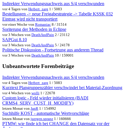
Indirekter Verwendungsnachweis aus S/4 verschwunden
vor 4 Tagen von
Herbert_zarg
1 / 5083
Bestellungen -> neue Freigabestrategie -> Tabelle KSSK 032
Eintrag wird nicht transportiert
vor einer Woche von
Romaniac
8 / 31514
Soriterung der Methoden in Eclipse
vor 3 Wochen von
DeathAndPain
2 / 23112
SAPGui 8.10
vor 3 Wochen von
DeathAndPain
5 / 24178
Politische Diskussion - Fortsetzung aus anderem Thread
vor 3 Wochen von
DeathAndPain
10 / 159001
Unbeantwortete Forenbeiträge
Indirekter Verwendungsnachweis aus S/4 verschwunden
vor 4 Tagen von
Herbert_zarg
1 / 5083
Kurztext Plangruppenzähler verschwindet bei Material-Zuordnung
vor 4 Wochen von
wolli
1 / 22678
Custom logic - Feld wieder initialisieren (BADI
CRMS4_SERV_CUST_H_MODIFY)
letzen Monat von
JanR
1 / 154992
Suchhilfe KOST - automatische Wertvorschläge
letzen Monat von
juergen.spranz
1 / 160666
PTMW: wie finde ich bei CHANGE den Datensatz vor der