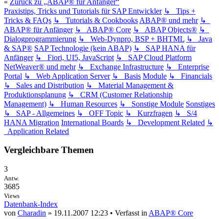
«
Zurück zu „ABAP® für Anfänger“
Praxistips, Tricks und Tutorials für SAP Entwickler
↳ Tips +
Tricks & FAQs
↳ Tutorials & Cookbooks
ABAP® und mehr
↳
ABAP® für Anfänger
↳ ABAP® Core
↳ ABAP Objects®
↳
Dialogprogrammierung
↳ Web-Dynpro, BSP + BHTML
↳ Java
& SAP®
SAP Technologie (kein ABAP)
↳ SAP HANA für
Anfänger
↳ Fiori, UI5, JavaScript
↳ SAP Cloud Platform
NetWeaver® und mehr
↳ Exchange Infrastructure
↳ Enterprise
Portal
↳ Web Application Server
↳ Basis
Module
↳ Financials
↳ Sales and Distribution
↳ Material Management &
Produktionsplanung
↳ CRM (Customer Relationship
Management)
↳ Human Resources
↳ Sonstige Module
Sonstiges
↳ SAP - Allgemeines
↳ OFF Topic
↳ Kurzfragen
↳ S/4
HANA Migration
International Boards
↳ Development Related
↳
Application Related
Vergleichbare Themen
3
Antw.
3685
Views
Datenbank-Index
von
Charadin
» 19.11.2007 12:23 • Verfasst in
ABAP® Core