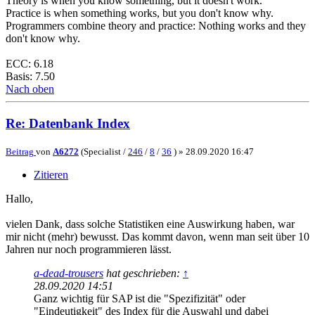
Theory is when you know something, but it doesn't work.
Practice is when something works, but you don't know why.
Programmers combine theory and practice: Nothing works and they
don't know why.
ECC: 6.18
Basis: 7.50
Nach oben
Re: Datenbank Index
Beitrag
von
A6272
(Specialist /
246
/
8
/
36
) »
28.09.2020 16:47
Zitieren
Hallo,
vielen Dank, dass solche Statistiken eine Auswirkung haben, war
mir nicht (mehr) bewusst. Das kommt davon, wenn man seit über 10
Jahren nur noch programmieren lässt.
a-dead-trousers
hat geschrieben:
↑
28.09.2020 14:51
Ganz wichtig für SAP ist die "Spezifizität" oder
"Eindeutigkeit" des Index für die Auswahl und dabei