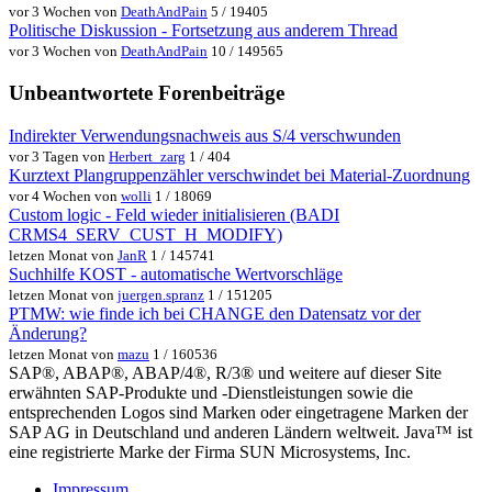
vor 3 Wochen von
DeathAndPain
5 / 19405
Politische Diskussion - Fortsetzung aus anderem Thread
vor 3 Wochen von
DeathAndPain
10 / 149565
Unbeantwortete Forenbeiträge
Indirekter Verwendungsnachweis aus S/4 verschwunden
vor 3 Tagen von
Herbert_zarg
1 / 404
Kurztext Plangruppenzähler verschwindet bei Material-Zuordnung
vor 4 Wochen von
wolli
1 / 18069
Custom logic - Feld wieder initialisieren (BADI
CRMS4_SERV_CUST_H_MODIFY)
letzen Monat von
JanR
1 / 145741
Suchhilfe KOST - automatische Wertvorschläge
letzen Monat von
juergen.spranz
1 / 151205
PTMW: wie finde ich bei CHANGE den Datensatz vor der
Änderung?
letzen Monat von
mazu
1 / 160536
SAP®, ABAP®, ABAP/4®, R/3® und weitere auf dieser Site
erwähnten SAP-Produkte und -Dienstleistungen sowie die
entsprechenden Logos sind Marken oder eingetragene Marken der
SAP AG in Deutschland und anderen Ländern weltweit. Java™ ist
eine registrierte Marke der Firma SUN Microsystems, Inc.
Impressum