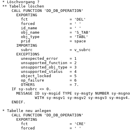
* Löschvorgang ?

** Tabelle löschen

    CALL FUNCTION 'DD_DB_OPERATION'

      EXPORTING

        fct                  = 'DEL'

        forced               = ' '

        id_name              = ' '

        obj_name             = 'S_TAB'

        obj_type             = 'TABL'

        prid                 = space

      IMPORTING

        subrc                = v_subrc

      EXCEPTIONS

        unexpected_error     = 1

        unsupported_function = 2

        unsupported_obj_type = 3

        unsupported_status   = 4

        object_locked        = 5

        op_failure           = 6

        OTHERS               = 7.

    IF sy-subrc <> 0.

      MESSAGE ID sy-msgid TYPE sy-msgty NUMBER sy-msgno

              WITH sy-msgv1 sy-msgv2 sy-msgv3 sy-msgv4.

    ENDIF.

* Tabelle neu anlegen

    CALL FUNCTION 'DD_DB_OPERATION'

      EXPORTING

        fct                  = 'CRE'

        forced               = ' '
