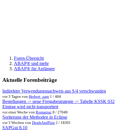
Foren-Übersicht
ABAP® und mehr
ABAP® für Anfänger
Aktuelle Forenbeiträge
Indirekter Verwendungsnachweis aus S/4 verschwunden
vor 3 Tagen von
Herbert_zarg
1 / 404
Bestellungen -> neue Freigabestrategie -> Tabelle KSSK 032
Eintrag wird nicht transportiert
vor einer Woche von
Romaniac
8 / 27049
Soriterung der Methoden in Eclipse
vor 3 Wochen von
DeathAndPain
2 / 18301
SAPGui 8.10