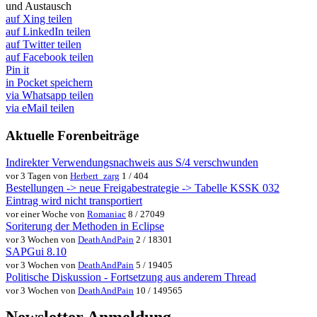
und Austausch
auf Xing teilen
auf LinkedIn teilen
auf Twitter teilen
auf Facebook teilen
Pin it
in Pocket speichern
via Whatsapp teilen
via eMail teilen
Aktuelle Forenbeiträge
Indirekter Verwendungsnachweis aus S/4 verschwunden
vor 3 Tagen von
Herbert_zarg
1 / 404
Bestellungen -> neue Freigabestrategie -> Tabelle KSSK 032
Eintrag wird nicht transportiert
vor einer Woche von
Romaniac
8 / 27049
Soriterung der Methoden in Eclipse
vor 3 Wochen von
DeathAndPain
2 / 18301
SAPGui 8.10
vor 3 Wochen von
DeathAndPain
5 / 19405
Politische Diskussion - Fortsetzung aus anderem Thread
vor 3 Wochen von
DeathAndPain
10 / 149565