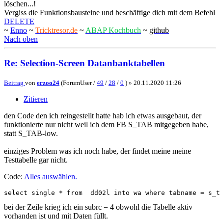
löschen...!
Vergiss die Funktionsbausteine und beschäftige dich mit dem Befehl
DELETE
~
Enno
~
Tricktresor.de
~
ABAP Kochbuch
~
github
Nach oben
Re: Selection-Screen Datanbanktabellen
Beitrag
von
erzoo24
(ForumUser /
49
/
28
/
0
) »
20.11.2020 11:26
Zitieren
den Code den ich reingestellt hatte hab ich etwas ausgebaut, der
funktionierte nur nicht weil ich dem FB S_TAB mitgegeben habe,
statt S_TAB-low.
einziges Problem was ich noch habe, der findet meine meine
Testtabelle gar nicht.
Code:
Alles auswählen
.
select single * from  dd02l into wa where tabname = s_t
bei der Zeile krieg ich ein subrc = 4 obwohl die Tabelle aktiv
vorhanden ist und mit Daten füllt.