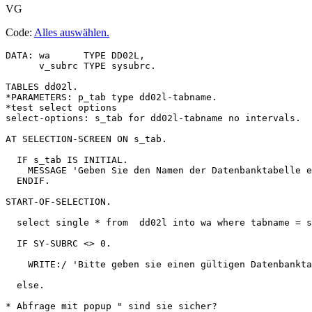
VG
Code:
Alles auswählen
.
DATA: wa      TYPE DD02L,

      v_subrc TYPE sysubrc.

TABLES dd02l.

*PARAMETERS: p_tab type dd02l-tabname.

*test select options

select-options: s_tab for dd02l-tabname no intervals.

AT SELECTION-SCREEN ON s_tab.

  IF s_tab IS INITIAL.

    MESSAGE 'Geben Sie den Namen der Datenbanktabelle e
  ENDIF.

START-OF-SELECTION.

  select single * from  dd02l into wa where tabname = s
  IF SY-SUBRC <> 0.

    WRITE:/ 'Bitte geben sie einen gültigen Datenbankta
  else.

* Abfrage mit popup " sind sie sicher?
