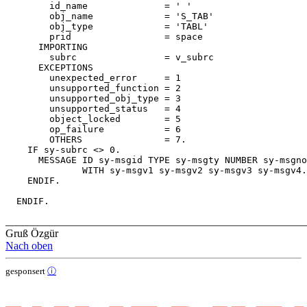
        id_name              = ' '

        obj_name             = 'S_TAB'

        obj_type             = 'TABL'

        prid                 = space

      IMPORTING

        subrc                = v_subrc

      EXCEPTIONS

        unexpected_error     = 1

        unsupported_function = 2

        unsupported_obj_type = 3

        unsupported_status   = 4

        object_locked        = 5

        op_failure           = 6

        OTHERS               = 7.

    IF sy-subrc <> 0.

      MESSAGE ID sy-msgid TYPE sy-msgty NUMBER sy-msgno

              WITH sy-msgv1 sy-msgv2 sy-msgv3 sy-msgv4.

    ENDIF.

_______________________________________________________
Gruß Özgür
Nach oben
gesponsert
ⓘ