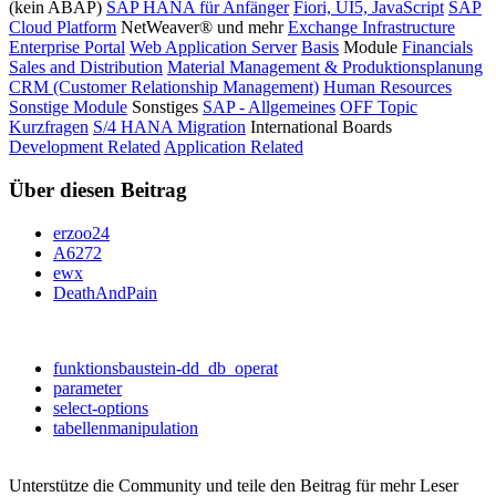
(kein ABAP)
SAP HANA für Anfänger
Fiori, UI5, JavaScript
SAP
Cloud Platform
NetWeaver® und mehr
Exchange Infrastructure
Enterprise Portal
Web Application Server
Basis
Module
Financials
Sales and Distribution
Material Management & Produktionsplanung
CRM (Customer Relationship Management)
Human Resources
Sonstige Module
Sonstiges
SAP - Allgemeines
OFF Topic
Kurzfragen
S/4 HANA Migration
International Boards
Development Related
Application Related
Über diesen Beitrag
erzoo24
A6272
ewx
DeathAndPain
funktionsbaustein-dd_db_operat
parameter
select-options
tabellenmanipulation
Unterstütze die Community und teile den Beitrag für mehr Leser