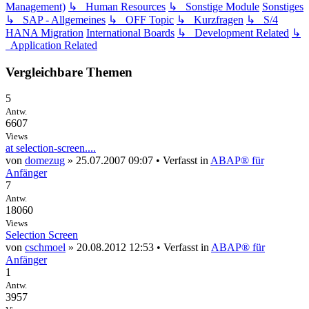
Management)
↳ Human Resources
↳ Sonstige Module
Sonstiges
↳ SAP - Allgemeines
↳ OFF Topic
↳ Kurzfragen
↳ S/4
HANA Migration
International Boards
↳ Development Related
↳
Application Related
Vergleichbare Themen
5
Antw.
6607
Views
at selection-screen....
von
domezug
» 25.07.2007 09:07 • Verfasst in
ABAP® für
Anfänger
7
Antw.
18060
Views
Selection Screen
von
cschmoel
» 20.08.2012 12:53 • Verfasst in
ABAP® für
Anfänger
1
Antw.
3957