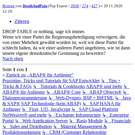
Beitrag
von
DeathAndPain
(Top Expert /
2036
/
274
/
427
) »
20.11.2020
12:19
Zitieren
DROP TABLE or nothing, sage ich immer.
Wenn wir einer Partei die Regierungsbeteiligung verweigern, die
von einer Mehrheit gewählt worden ist, weil wir diese Partei für
schlecht halten, da wir einer anderen Partei angehören, wie ist dann
unsere eigene demokratische Gesinnung zu bewerten?
Nach oben
Seite
1
von
1
«
Zurück zu „ABAP® für Anfänger“
Praxistips, Tricks und Tutorials für SAP Entwickler
↳ Tips +
Tricks & FAQs
↳ Tutorials & Cookbooks
ABAP® und mehr
↳
ABAP® für Anfänger
↳ ABAP® Core
↳ ABAP Objects®
↳
Dialogprogrammierung
↳ Web-Dynpro, BSP + BHTML
↳ Java
& SAP®
SAP Technologie (kein ABAP)
↳ SAP HANA für
Anfänger
↳ Fiori, UI5, JavaScript
↳ SAP Cloud Platform
NetWeaver® und mehr
↳ Exchange Infrastructure
↳ Enterprise
Portal
↳ Web Application Server
↳ Basis
Module
↳ Financials
↳ Sales and Distribution
↳ Material Management &
Produktionsplanung
↳ CRM (Customer Relationship