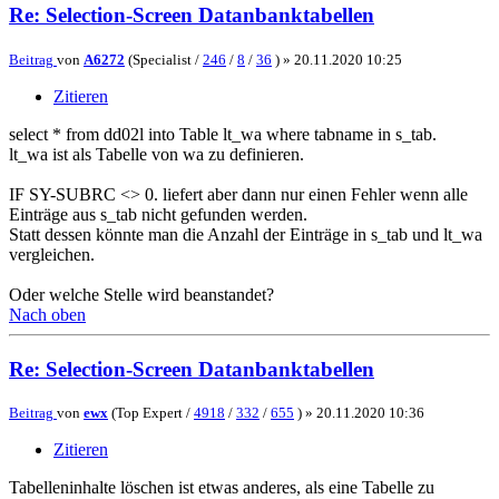
Re: Selection-Screen Datanbanktabellen
Beitrag
von
A6272
(Specialist /
246
/
8
/
36
) »
20.11.2020 10:25
Zitieren
select * from dd02l into Table lt_wa where tabname in s_tab.
lt_wa ist als Tabelle von wa zu definieren.
IF SY-SUBRC <> 0. liefert aber dann nur einen Fehler wenn alle
Einträge aus s_tab nicht gefunden werden.
Statt dessen könnte man die Anzahl der Einträge in s_tab und lt_wa
vergleichen.
Oder welche Stelle wird beanstandet?
Nach oben
Re: Selection-Screen Datanbanktabellen
Beitrag
von
ewx
(Top Expert /
4918
/
332
/
655
) »
20.11.2020 10:36
Zitieren
Tabelleninhalte löschen ist etwas anderes, als eine Tabelle zu