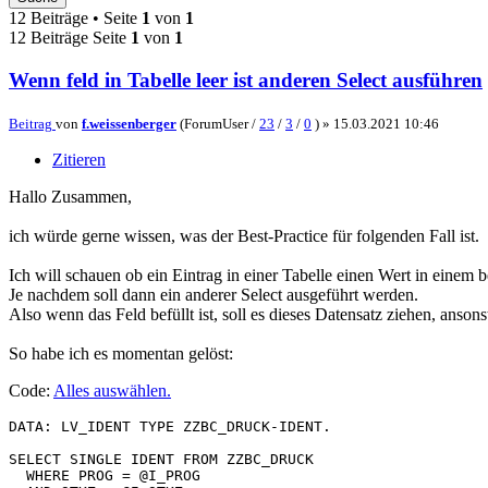
12 Beiträge • Seite
1
von
1
12 Beiträge Seite
1
von
1
Wenn feld in Tabelle leer ist anderen Select ausführen
Beitrag
von
f.weissenberger
(ForumUser /
23
/
3
/
0
) »
15.03.2021 10:46
Zitieren
Hallo Zusammen,
ich würde gerne wissen, was der Best-Practice für folgenden Fall ist.
Ich will schauen ob ein Eintrag in einer Tabelle einen Wert in einem 
Je nachdem soll dann ein anderer Select ausgeführt werden.
Also wenn das Feld befüllt ist, soll es dieses Datensatz ziehen, an
So habe ich es momentan gelöst:
Code:
Alles auswählen
.
DATA: LV_IDENT TYPE ZZBC_DRUCK-IDENT.

SELECT SINGLE IDENT FROM ZZBC_DRUCK

  WHERE PROG = @I_PROG
