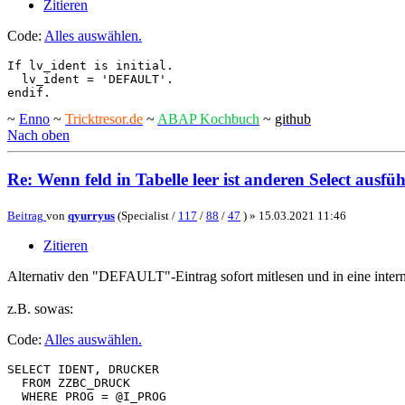
Zitieren
Code:
Alles auswählen
.
If lv_ident is initial.

  lv_ident = 'DEFAULT'.

endif.
~
Enno
~
Tricktresor.de
~
ABAP Kochbuch
~
github
Nach oben
Re: Wenn feld in Tabelle leer ist anderen Select ausfü
Beitrag
von
qyurryus
(Specialist /
117
/
88
/
47
) »
15.03.2021 11:46
Zitieren
Alternativ den "DEFAULT"-Eintrag sofort mitlesen und in eine intern
z.B. sowas:
Code:
Alles auswählen
.
SELECT IDENT, DRUCKER

  FROM ZZBC_DRUCK

  WHERE PROG = @I_PROG
