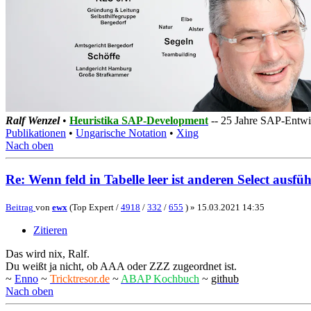
Ralf Wenzel
•
Heuristika SAP-Development
-- 25 Jahre SAP-Entwic
Publikationen
•
Ungarische Notation
•
Xing
Nach oben
Re: Wenn feld in Tabelle leer ist anderen Select ausfü
Beitrag
von
ewx
(Top Expert /
4918
/
332
/
655
) »
15.03.2021 14:35
Zitieren
Das wird nix, Ralf.
Du weißt ja nicht, ob AAA oder ZZZ zugeordnet ist.
~
Enno
~
Tricktresor.de
~
ABAP Kochbuch
~
github
Nach oben