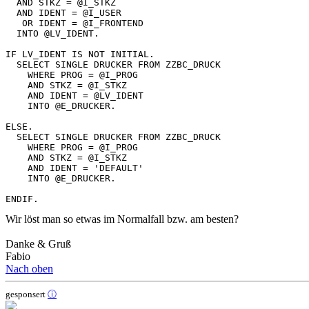
  AND STKZ = @I_STKZ

  AND IDENT = @I_USER

   OR IDENT = @I_FRONTEND

  INTO @LV_IDENT.

IF LV_IDENT IS NOT INITIAL.

  SELECT SINGLE DRUCKER FROM ZZBC_DRUCK

    WHERE PROG = @I_PROG

    AND STKZ = @I_STKZ

    AND IDENT = @LV_IDENT

    INTO @E_DRUCKER.

ELSE.

  SELECT SINGLE DRUCKER FROM ZZBC_DRUCK

    WHERE PROG = @I_PROG

    AND STKZ = @I_STKZ

    AND IDENT = 'DEFAULT'

    INTO @E_DRUCKER.

Wir löst man so etwas im Normalfall bzw. am besten?
Danke & Gruß
Fabio
Nach oben
gesponsert
ⓘ