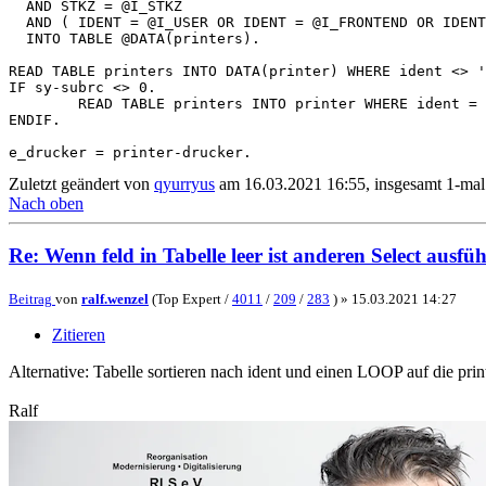
  AND STKZ = @I_STKZ

  AND ( IDENT = @I_USER OR IDENT = @I_FRONTEND OR IDENT
  INTO TABLE @DATA(printers).

READ TABLE printers INTO DATA(printer) WHERE ident <> '
IF sy-subrc <> 0.

	READ TABLE printers INTO printer WHERE ident = 'DEFAULT'.

ENDIF.

Zuletzt geändert von
qyurryus
am 16.03.2021 16:55, insgesamt 1-mal
Nach oben
Re: Wenn feld in Tabelle leer ist anderen Select ausfü
Beitrag
von
ralf.wenzel
(Top Expert /
4011
/
209
/
283
) »
15.03.2021 14:27
Zitieren
Alternative: Tabelle sortieren nach ident und einen LOOP auf die pri
Ralf