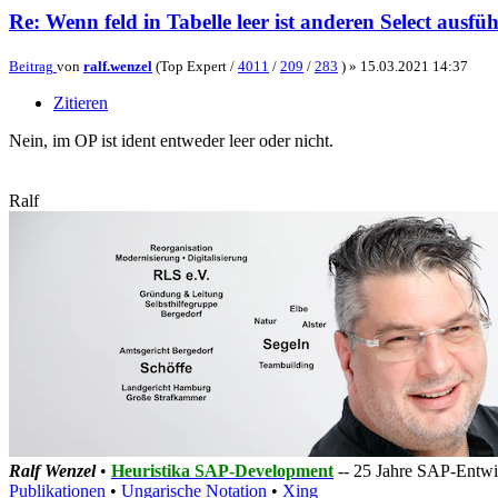
Re: Wenn feld in Tabelle leer ist anderen Select ausfü
Beitrag
von
ralf.wenzel
(Top Expert /
4011
/
209
/
283
) »
15.03.2021 14:37
Zitieren
Nein, im OP ist ident entweder leer oder nicht.
Ralf
Ralf Wenzel
•
Heuristika SAP-Development
-- 25 Jahre SAP-Entwic
Publikationen
•
Ungarische Notation
•
Xing