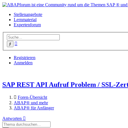
Stellenangebote
Lernmaterial
Expertenforum
Erweiterte
Suche
Suche
Registrieren
Anmelden
SAP REST API Aufruf Problem / SSL-Zert
Foren-Übersicht
ABAP® und mehr
ABAP® für Anfänger
Antworten