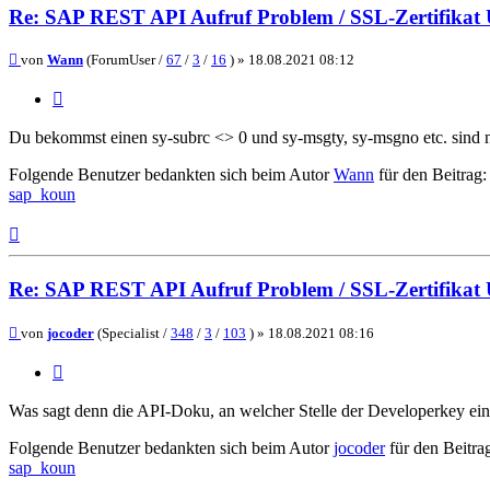
Re: SAP REST API Aufruf Problem / SSL-Zertifikat
Beitrag
von
Wann
(ForumUser /
67
/
3
/
16
) »
18.08.2021 08:12
Zitieren
Du bekommst einen sy-subrc <> 0 und sy-msgty, sy-msgno etc. sind ni
Folgende Benutzer bedankten sich beim Autor
Wann
für den Beitrag:
sap_koun
Nach
oben
Re: SAP REST API Aufruf Problem / SSL-Zertifikat
Beitrag
von
jocoder
(Specialist /
348
/
3
/
103
) »
18.08.2021 08:16
Zitieren
Was sagt denn die API-Doku, an welcher Stelle der Developerkey ei
Folgende Benutzer bedankten sich beim Autor
jocoder
für den Beitra
sap_koun