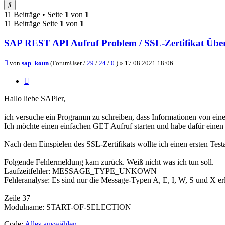
Suche
11 Beiträge • Seite
1
von
1
11 Beiträge Seite
1
von
1
SAP REST API Aufruf Problem / SSL-Zertifikat Übe
Beitrag
von
sap_koun
(ForumUser /
29
/
24
/
0
) »
17.08.2021 18:06
Zitieren
Hallo liebe SAPler,
ich versuche ein Programm zu schreiben, dass Informationen von einer 
Ich möchte einen einfachen GET Aufruf starten und habe dafür einen
Nach dem Einspielen des SSL-Zertifikats wollte ich einen ersten Testa
Folgende Fehlermeldung kam zurück. Weiß nicht was ich tun soll.
Laufzeitfehler: MESSAGE_TYPE_UNKOWN
Fehleranalyse: Es sind nur die Message-Typen A, E, I, W, S und X er
Zeile 37
Modulname: START-OF-SELECTION
Code:
Alles auswählen
.