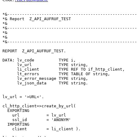
*&-----------------------------------------------------
*& Report  Z_API_AUFRUF_TEST

*&

*&-----------------------------------------------------
*&

*&

*&-----------------------------------------------------
REPORT  Z_API_AUFRUF_TEST.

DATA: lv_code          TYPE i,

      lv_url           TYPE string,

      li_client        TYPE REF TO if_http_client,

      lt_errors        TYPE TABLE OF string,

      lv_error_message TYPE string,

      lv_json_data     TYPE string.

lv_url = '>URL<'.

cl_http_client=>create_by_url(

  EXPORTING

    url           = lv_url

    ssl_id        = 'ANONYM'

  IMPORTING

    client        = li_client ).
