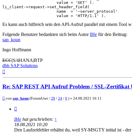
                       value = 'GET' ).

li_client->request->set_header_field(

                       name  = '~server_protocol'      
                       value = 'HTTP/1.1' ).
Es kann auch hilfreich sein den API-Aufruf parallel mit einem Tool w
Folgende Benutzer bedankten sich beim Autor
IHe
für den Beitrag:
sap_koun
Ingo Hoffmann
ECC
|S/4HANA|BTP
dbh SAP Solutions
Nach
oben
Re: SAP REST API Aufruf Problem / SSL-Zertifikat
Beitrag
von
sap_koun
(ForumUser /
29
/
24
/
0
) »
24.08.2021 16:11
Zitieren
IHe
hat geschrieben:
↑
18.08.2021 10:20
Den Laufzeitfehler erhältst du, weil SY-MSGTY initial ist - 