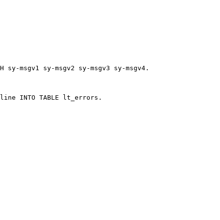
H sy-msgv1 sy-msgv2 sy-msgv3 sy-msgv4.

line INTO TABLE lt_errors.
