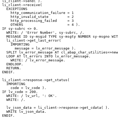
li_client->send( ).

li_client->receive(

  EXCEPTIONS

    http_communication_failure = 1

    http_invalid_state         = 2

    http_processing_failed     = 3

    OTHERS                     = 4 ).

IF sy-subrc <> 0.

  WRITE: / 'Error Number', sy-subrc, /.

  MESSAGE ID sy-msgid TYPE sy-msgty NUMBER sy-msgno WIT
  li_client->get_last_error(

    IMPORTING

      message = lv_error_message ).

  SPLIT lv_error_message AT cl_abap_char_utilities=>new
  LOOP AT lt_errors INTO lv_error_message.

    WRITE: / lv_error_message.

  ENDLOOP.

  RETURN.

ENDIF.

li_client->response->get_status(

  IMPORTING

    code = lv_code ).

IF lv_code = 200.

  WRITE: / lv_url, ': OK'.

  WRITE: /.

  lv_json_data = li_client->response->get_cdata( ).

  WRITE lv_json_data.

ENDIF.