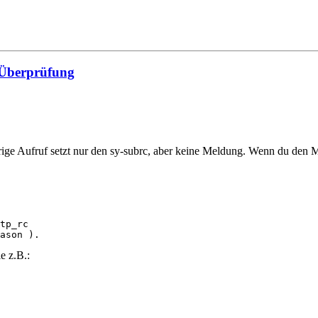
 Überprüfung
rherige Aufruf setzt nur den sy-subrc, aber keine Meldung. Wenn du de
tp_rc

ason ).
e z.B.:
    
