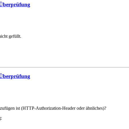
 Überprüfung
cht gefüllt.
 Überprüfung
nzufügen ist (HTTP-Authorization-Header oder ähnliches)?
g: