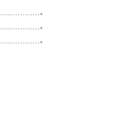
----------------*

----------------*

----------------*
