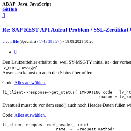
ABAP
,
Java
,
JavaScript
GitHub
Nach
oben
Re: SAP REST API Aufruf Problem / SSL-Zertifikat
Beitrag
von
IHe
(Specialist /
174
/
39
/
57
) »
18.08.2021 10:20
Zitieren
Den Laufzeitfehler erhältst du, weil SY-MSGTY initial ist - der vo
lv_error_message?
Ansonsten kannst du auch den Status überprüfen:
Code:
Alles auswählen
.
li_client->response->get_status( IMPORTING code = lv_ht
                                         reason = lv_re
Eventuell musst du vor dem send() auch noch Header-Daten füllen wi
Code:
Alles auswählen
.
li_client->request->set_header_field(

                       name  = '~request_method'       