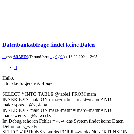
Datenbankabfrage findet keine Daten
Beitrag
von
ABAPIN
(ForumUser /
1
/
0
/
0
) »
16.09.2021 12:05
Zitieren
Hallo,
ich habe folgende Abfrage:
SELECT * INTO TABLE @table1 FROM mara
INNER JOIN makt ON mara~matnr = makt~matnr AND
makt~spras = @sy-langu
INNER JOIN marc ON mara~matnr = marc~matnr AND
marc~werks = @s_werks
Im Debug sehe ich Fehler = 4. -> das System findet keine Daten.
Definition s_werks:
SELECT-OPTIONS s_werks FOR lips-werks NO-EXTENSION