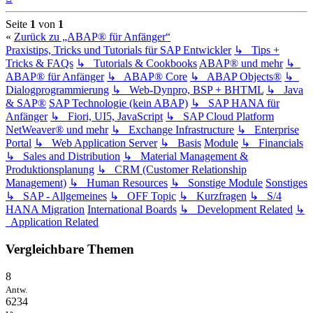
oben
Seite
1
von
1
«
Zurück zu „ABAP® für Anfänger“
Praxistips, Tricks und Tutorials für SAP Entwickler
↳ Tips +
Tricks & FAQs
↳ Tutorials & Cookbooks
ABAP® und mehr
↳
ABAP® für Anfänger
↳ ABAP® Core
↳ ABAP Objects®
↳
Dialogprogrammierung
↳ Web-Dynpro, BSP + BHTML
↳ Java
& SAP®
SAP Technologie (kein ABAP)
↳ SAP HANA für
Anfänger
↳ Fiori, UI5, JavaScript
↳ SAP Cloud Platform
NetWeaver® und mehr
↳ Exchange Infrastructure
↳ Enterprise
Portal
↳ Web Application Server
↳ Basis
Module
↳ Financials
↳ Sales and Distribution
↳ Material Management &
Produktionsplanung
↳ CRM (Customer Relationship
Management)
↳ Human Resources
↳ Sonstige Module
Sonstiges
↳ SAP - Allgemeines
↳ OFF Topic
↳ Kurzfragen
↳ S/4
HANA Migration
International Boards
↳ Development Related
↳
Application Related
Vergleichbare Themen
8
Antw.
6234