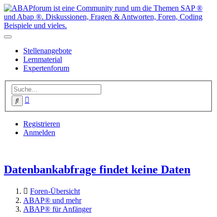
Stellenangebote
Lernmaterial
Expertenforum
Erweiterte
Suche
Suche
Registrieren
Anmelden
Datenbankabfrage findet keine Daten
Foren-Übersicht
ABAP® und mehr
ABAP® für Anfänger