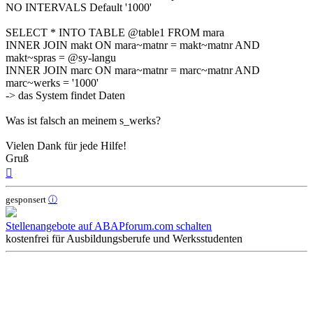
NO INTERVALS Default '1000'
SELECT * INTO TABLE @table1 FROM mara
INNER JOIN makt ON mara~matnr = makt~matnr AND
makt~spras = @sy-langu
INNER JOIN marc ON mara~matnr = marc~matnr AND
marc~werks = '1000'
-> das System findet Daten
Was ist falsch an meinem s_werks?
Vielen Dank für jede Hilfe!
Gruß
Nach
oben
gesponsert
ⓘ
Stellenangebote auf ABAPforum.com schalten
kostenfrei für Ausbildungsberufe und Werksstudenten