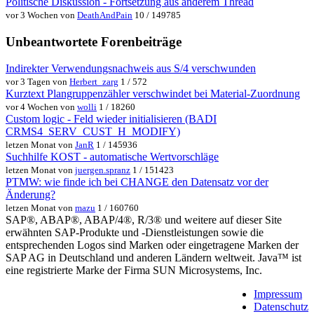
Politische Diskussion - Fortsetzung aus anderem Thread
vor 3 Wochen von
DeathAndPain
10 / 149785
Unbeantwortete Forenbeiträge
Indirekter Verwendungsnachweis aus S/4 verschwunden
vor 3 Tagen von
Herbert_zarg
1 / 572
Kurztext Plangruppenzähler verschwindet bei Material-Zuordnung
vor 4 Wochen von
wolli
1 / 18260
Custom logic - Feld wieder initialisieren (BADI
CRMS4_SERV_CUST_H_MODIFY)
letzen Monat von
JanR
1 / 145936
Suchhilfe KOST - automatische Wertvorschläge
letzen Monat von
juergen.spranz
1 / 151423
PTMW: wie finde ich bei CHANGE den Datensatz vor der
Änderung?
letzen Monat von
mazu
1 / 160760
SAP®, ABAP®, ABAP/4®, R/3® und weitere auf dieser Site
erwähnten SAP-Produkte und -Dienstleistungen sowie die
entsprechenden Logos sind Marken oder eingetragene Marken der
SAP AG in Deutschland und anderen Ländern weltweit. Java™ ist
eine registrierte Marke der Firma SUN Microsystems, Inc.
Impressum
Datenschutz