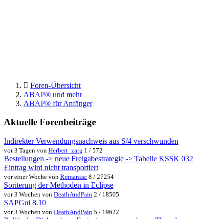
Foren-Übersicht
ABAP® und mehr
ABAP® für Anfänger
Aktuelle Forenbeiträge
Indirekter Verwendungsnachweis aus S/4 verschwunden
vor 3 Tagen von
Herbert_zarg
1 / 572
Bestellungen -> neue Freigabestrategie -> Tabelle KSSK 032
Eintrag wird nicht transportiert
vor einer Woche von
Romaniac
8 / 27254
Soriterung der Methoden in Eclipse
vor 3 Wochen von
DeathAndPain
2 / 18505
SAPGui 8.10
vor 3 Wochen von
DeathAndPain
5 / 19622