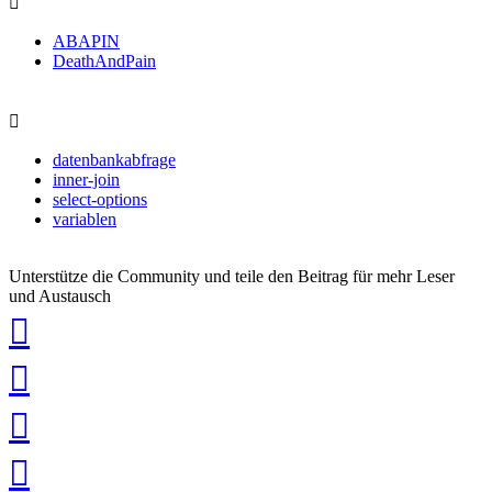
ABAPIN
DeathAndPain
datenbankabfrage
inner-join
select-options
variablen
Unterstütze die Community und teile den Beitrag für mehr Leser
und Austausch
auf
Xing
teilen
auf
LinkedIn
teilen
auf
Twitter
teilen
auf
Facebook