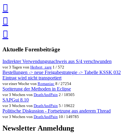
teilen
Pin
it
in
Pocket
speichern
via
via
Whatsapp
eMail
teilen
teilen
Aktuelle Forenbeiträge
Indirekter Verwendungsnachweis aus S/4 verschwunden
vor 3 Tagen von
Herbert_zarg
1 / 572
Bestellungen -> neue Freigabestrategie -> Tabelle KSSK 032
Eintrag wird nicht transportiert
vor einer Woche von
Romaniac
8 / 27254
Soriterung der Methoden in Eclipse
vor 3 Wochen von
DeathAndPain
2 / 18505
SAPGui 8.10
vor 3 Wochen von
DeathAndPain
5 / 19622
Politische Diskussion - Fortsetzung aus anderem Thread
vor 3 Wochen von
DeathAndPain
10 / 149785
Newsletter Anmeldung