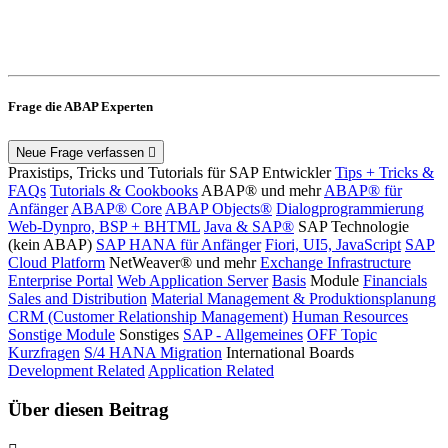
Frage die ABAP Experten
Neue Frage verfassen
Praxistips, Tricks und Tutorials für SAP Entwickler
Tips + Tricks &
FAQs
Tutorials & Cookbooks
ABAP® und mehr
ABAP® für
Anfänger
ABAP® Core
ABAP Objects®
Dialogprogrammierung
Web-Dynpro, BSP + BHTML
Java & SAP®
SAP Technologie
(kein ABAP)
SAP HANA für Anfänger
Fiori, UI5, JavaScript
SAP
Cloud Platform
NetWeaver® und mehr
Exchange Infrastructure
Enterprise Portal
Web Application Server
Basis
Module
Financials
Sales and Distribution
Material Management & Produktionsplanung
CRM (Customer Relationship Management)
Human Resources
Sonstige Module
Sonstiges
SAP - Allgemeines
OFF Topic
Kurzfragen
S/4 HANA Migration
International Boards
Development Related
Application Related
Über diesen Beitrag