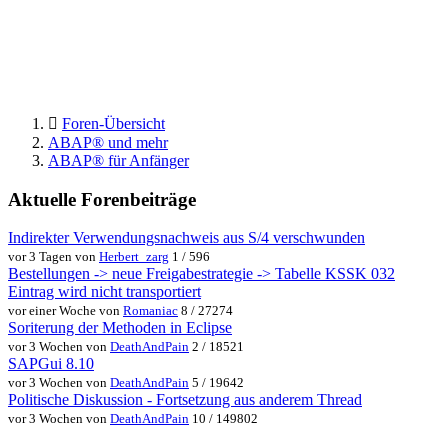
Foren-Übersicht
ABAP® und mehr
ABAP® für Anfänger
Aktuelle Forenbeiträge
Indirekter Verwendungsnachweis aus S/4 verschwunden
vor 3 Tagen von
Herbert_zarg
1 / 596
Bestellungen -> neue Freigabestrategie -> Tabelle KSSK 032
Eintrag wird nicht transportiert
vor einer Woche von
Romaniac
8 / 27274
Soriterung der Methoden in Eclipse
vor 3 Wochen von
DeathAndPain
2 / 18521
SAPGui 8.10
vor 3 Wochen von
DeathAndPain
5 / 19642
Politische Diskussion - Fortsetzung aus anderem Thread
vor 3 Wochen von
DeathAndPain
10 / 149802