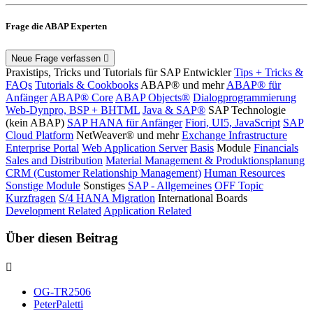
Frage die ABAP Experten
Neue Frage verfassen
Praxistips, Tricks und Tutorials für SAP Entwickler
Tips + Tricks &
FAQs
Tutorials & Cookbooks
ABAP® und mehr
ABAP® für
Anfänger
ABAP® Core
ABAP Objects®
Dialogprogrammierung
Web-Dynpro, BSP + BHTML
Java & SAP®
SAP Technologie
(kein ABAP)
SAP HANA für Anfänger
Fiori, UI5, JavaScript
SAP
Cloud Platform
NetWeaver® und mehr
Exchange Infrastructure
Enterprise Portal
Web Application Server
Basis
Module
Financials
Sales and Distribution
Material Management & Produktionsplanung
CRM (Customer Relationship Management)
Human Resources
Sonstige Module
Sonstiges
SAP - Allgemeines
OFF Topic
Kurzfragen
S/4 HANA Migration
International Boards
Development Related
Application Related
Über diesen Beitrag
OG-TR2506
PeterPaletti