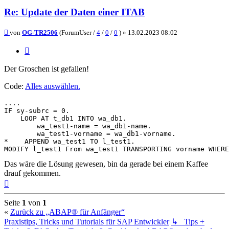
Re: Update der Daten einer ITAB
Beitrag
von
OG-TR2506
(ForumUser /
4
/
0
/
0
) »
13.02.2023 08:02
Zitieren
Der Groschen ist gefallen!
Code:
Alles auswählen
.
....

IF sy-subrc = 0.

    LOOP AT t_db1 INTO wa_db1.

        wa_test1-name = wa_db1-name.

        wa_test1-vorname = wa_db1-vorname.

*    APPEND wa_test1 TO l_test1.

Das wäre die Lösung gewesen, bin da gerade bei einem Kaffee
drauf gekommen.
Nach
oben
Seite
1
von
1
«
Zurück zu „ABAP® für Anfänger“
Praxistips, Tricks und Tutorials für SAP Entwickler
↳ Tips +