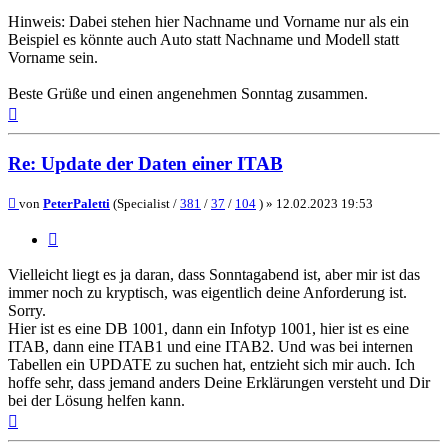
Hinweis: Dabei stehen hier Nachname und Vorname nur als ein
Beispiel es könnte auch Auto statt Nachname und Modell statt
Vorname sein.
Beste Grüße und einen angenehmen Sonntag zusammen.
Nach
oben
Re: Update der Daten einer ITAB
Beitrag
von
PeterPaletti
(Specialist /
381
/
37
/
104
) »
12.02.2023 19:53
Zitieren
Vielleicht liegt es ja daran, dass Sonntagabend ist, aber mir ist das
immer noch zu kryptisch, was eigentlich deine Anforderung ist.
Sorry.
Hier ist es eine DB 1001, dann ein Infotyp 1001, hier ist es eine
ITAB, dann eine ITAB1 und eine ITAB2. Und was bei internen
Tabellen ein UPDATE zu suchen hat, entzieht sich mir auch. Ich
hoffe sehr, dass jemand anders Deine Erklärungen versteht und Dir
bei der Lösung helfen kann.
Nach
oben