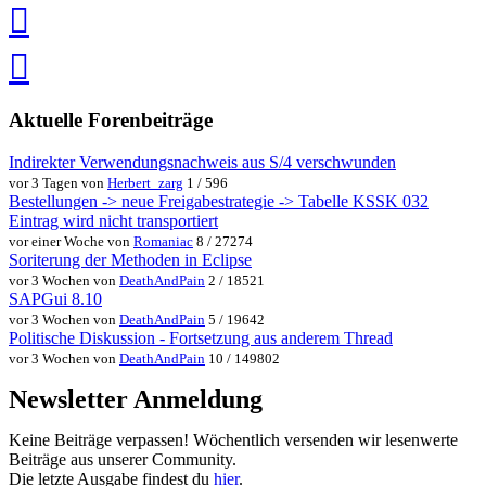
in
Pocket
speichern
via
via
Whatsapp
eMail
teilen
teilen
Aktuelle Forenbeiträge
Indirekter Verwendungsnachweis aus S/4 verschwunden
vor 3 Tagen von
Herbert_zarg
1 / 596
Bestellungen -> neue Freigabestrategie -> Tabelle KSSK 032
Eintrag wird nicht transportiert
vor einer Woche von
Romaniac
8 / 27274
Soriterung der Methoden in Eclipse
vor 3 Wochen von
DeathAndPain
2 / 18521
SAPGui 8.10
vor 3 Wochen von
DeathAndPain
5 / 19642
Politische Diskussion - Fortsetzung aus anderem Thread
vor 3 Wochen von
DeathAndPain
10 / 149802
Newsletter Anmeldung
Keine Beiträge verpassen! Wöchentlich versenden wir lesenwerte
Beiträge aus unserer Community.
Die letzte Ausgabe findest du
hier
.