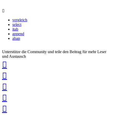
vergleich
select
itab
append
abap
Unterstütze die Community und teile den Beitrag für mehr Leser
und Austausch
auf
Xing
teilen
auf
LinkedIn
teilen
auf
Twitter
teilen
auf
Facebook
teilen
Pin
it