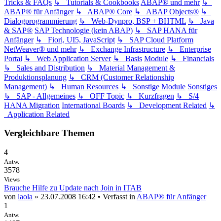
Tricks & FAQs
↳ Tutorials & Cookbooks
ABAP® und mehr
↳
ABAP® für Anfänger
↳ ABAP® Core
↳ ABAP Objects®
↳
Dialogprogrammierung
↳ Web-Dynpro, BSP + BHTML
↳ Java
& SAP®
SAP Technologie (kein ABAP)
↳ SAP HANA für
Anfänger
↳ Fiori, UI5, JavaScript
↳ SAP Cloud Platform
NetWeaver® und mehr
↳ Exchange Infrastructure
↳ Enterprise
Portal
↳ Web Application Server
↳ Basis
Module
↳ Financials
↳ Sales and Distribution
↳ Material Management &
Produktionsplanung
↳ CRM (Customer Relationship
Management)
↳ Human Resources
↳ Sonstige Module
Sonstiges
↳ SAP - Allgemeines
↳ OFF Topic
↳ Kurzfragen
↳ S/4
HANA Migration
International Boards
↳ Development Related
↳
Application Related
Vergleichbare Themen
4
Antw.
3578
Views
Brauche Hilfe zu Update nach Join in ITAB
von
laola
» 23.07.2008 16:42 • Verfasst in
ABAP® für Anfänger
1
Antw.