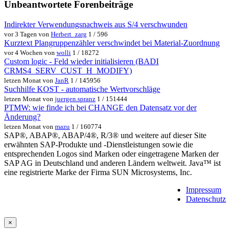
Unbeantwortete Forenbeiträge
Indirekter Verwendungsnachweis aus S/4 verschwunden
vor 3 Tagen von
Herbert_zarg
1 / 596
Kurztext Plangruppenzähler verschwindet bei Material-Zuordnung
vor 4 Wochen von
wolli
1 / 18272
Custom logic - Feld wieder initialisieren (BADI
CRMS4_SERV_CUST_H_MODIFY)
letzen Monat von
JanR
1 / 145956
Suchhilfe KOST - automatische Wertvorschläge
letzen Monat von
juergen.spranz
1 / 151444
PTMW: wie finde ich bei CHANGE den Datensatz vor der
Änderung?
letzen Monat von
mazu
1 / 160774
SAP®, ABAP®, ABAP/4®, R/3® und weitere auf dieser Site
erwähnten SAP-Produkte und -Dienstleistungen sowie die
entsprechenden Logos sind Marken oder eingetragene Marken der
SAP AG in Deutschland und anderen Ländern weltweit. Java™ ist
eine registrierte Marke der Firma SUN Microsystems, Inc.
Impressum
Datenschutz
×