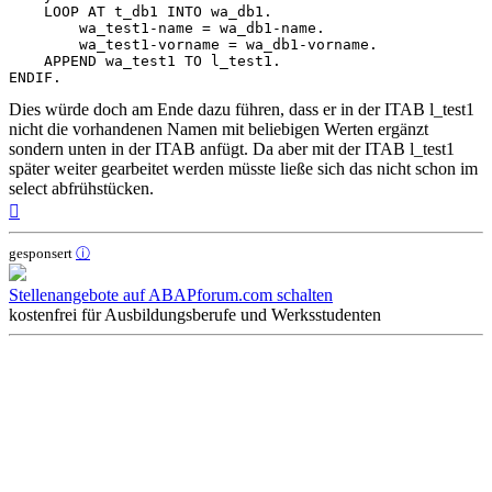
    LOOP AT t_db1 INTO wa_db1.

        wa_test1-name = wa_db1-name.

        wa_test1-vorname = wa_db1-vorname.

    APPEND wa_test1 TO l_test1.

Dies würde doch am Ende dazu führen, dass er in der ITAB l_test1
nicht die vorhandenen Namen mit beliebigen Werten ergänzt
sondern unten in der ITAB anfügt. Da aber mit der ITAB l_test1
später weiter gearbeitet werden müsste ließe sich das nicht schon im
select abfrühstücken.
Nach
oben
gesponsert
ⓘ
Stellenangebote auf ABAPforum.com schalten
kostenfrei für Ausbildungsberufe und Werksstudenten