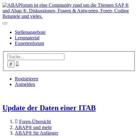
Stellenangebote
Lernmaterial
Expertenforum
Erweiterte
Suche
Suche
Registrieren
Anmelden
Update der Daten einer ITAB
Foren-Übersicht
ABAP® und mehr
ABAP® für Anfänger