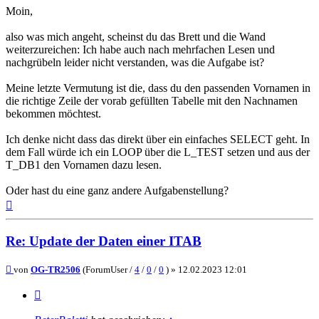
Moin,
also was mich angeht, scheinst du das Brett und die Wand
weiterzureichen: Ich habe auch nach mehrfachen Lesen und
nachgrübeln leider nicht verstanden, was die Aufgabe ist?
Meine letzte Vermutung ist die, dass du den passenden Vornamen in
die richtige Zeile der vorab gefüllten Tabelle mit den Nachnamen
bekommen möchtest.
Ich denke nicht dass das direkt über ein einfaches SELECT geht. In
dem Fall würde ich ein LOOP über die L_TEST setzen und aus der
T_DB1 den Vornamen dazu lesen.
Oder hast du eine ganz andere Aufgabenstellung?
Nach
oben
Re: Update der Daten einer ITAB
Beitrag
von
OG-TR2506
(ForumUser /
4
/
0
/
0
) »
12.02.2023 12:01
Zitieren