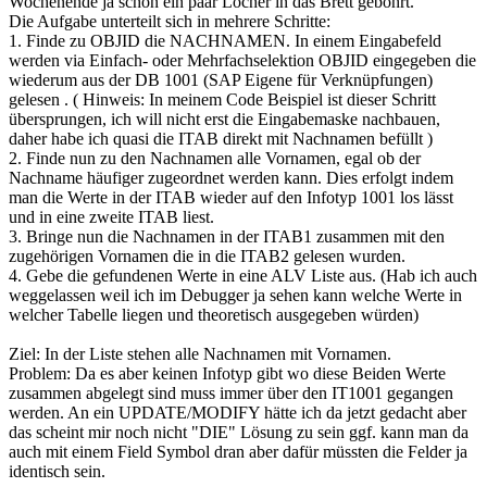
Wochenende ja schon ein paar Löcher in das Brett gebohrt.
Die Aufgabe unterteilt sich in mehrere Schritte:
1. Finde zu OBJID die NACHNAMEN. In einem Eingabefeld
werden via Einfach- oder Mehrfachselektion OBJID eingegeben die
wiederum aus der DB 1001 (SAP Eigene für Verknüpfungen)
gelesen . ( Hinweis: In meinem Code Beispiel ist dieser Schritt
übersprungen, ich will nicht erst die Eingabemaske nachbauen,
daher habe ich quasi die ITAB direkt mit Nachnamen befüllt )
2. Finde nun zu den Nachnamen alle Vornamen, egal ob der
Nachname häufiger zugeordnet werden kann. Dies erfolgt indem
man die Werte in der ITAB wieder auf den Infotyp 1001 los lässt
und in eine zweite ITAB liest.
3. Bringe nun die Nachnamen in der ITAB1 zusammen mit den
zugehörigen Vornamen die in die ITAB2 gelesen wurden.
4. Gebe die gefundenen Werte in eine ALV Liste aus. (Hab ich auch
weggelassen weil ich im Debugger ja sehen kann welche Werte in
welcher Tabelle liegen und theoretisch ausgegeben würden)
Ziel: In der Liste stehen alle Nachnamen mit Vornamen.
Problem: Da es aber keinen Infotyp gibt wo diese Beiden Werte
zusammen abgelegt sind muss immer über den IT1001 gegangen
werden. An ein UPDATE/MODIFY hätte ich da jetzt gedacht aber
das scheint mir noch nicht "DIE" Lösung zu sein ggf. kann man da
auch mit einem Field Symbol dran aber dafür müssten die Felder ja
identisch sein.