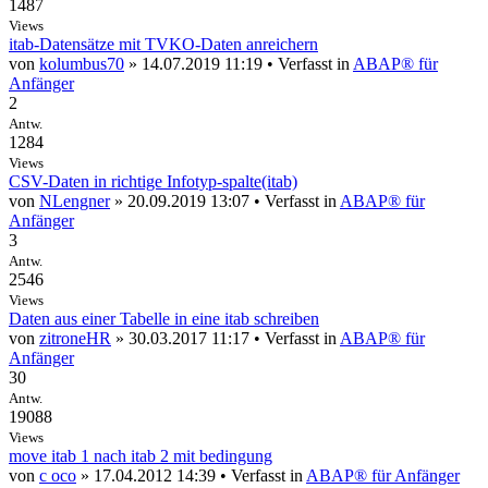
1487
Views
itab-Datensätze mit TVKO-Daten anreichern
von
kolumbus70
» 14.07.2019 11:19 • Verfasst in
ABAP® für
Anfänger
2
Antw.
1284
Views
CSV-Daten in richtige Infotyp-spalte(itab)
von
NLengner
» 20.09.2019 13:07 • Verfasst in
ABAP® für
Anfänger
3
Antw.
2546
Views
Daten aus einer Tabelle in eine itab schreiben
von
zitroneHR
» 30.03.2017 11:17 • Verfasst in
ABAP® für
Anfänger
30
Antw.
19088
Views
move itab 1 nach itab 2 mit bedingung
von
c oco
» 17.04.2012 14:39 • Verfasst in
ABAP® für Anfänger