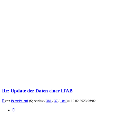
Re: Update der Daten einer ITAB
Beitrag
von
PeterPaletti
(Specialist /
381
/
37
/
104
) »
12.02.2023 06:02
Zitieren