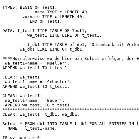
TYPES: BEGIN OF Test1,

             name TYPE c LENGTH 40,

        vorname TYPE c LENGTH 40,

           END OF Test1.

DATA: t_test1 TYPE TABLE OF Test1,

          wa_test1 LIKE LINE OF t_test1,

          t_db1 TYPE TABLE of db1, "Datenbank mit Verkn
       wa_db1 LIKE LINE OF t_db1. 

****Normalerweise würde hier ein Select erfolgen, der E
 wa_test1-name = 'Mueller'.

APPEND wa_test1 TO t_test1.

CLEAR: wa_test1.

 wa_test1-name = 'Schuster'.

APPEND wa_test1 TO t_test1.

CLEAR: wa_test1.

 wa_test1-name = 'Bauer'.

 APPEND wa_test1 TO t_test1.

*******************************************************
CLEAR: wa_test1, t_db1, wa_db1.

Select * FROM db1 INTO TABLE t_db1 FOR ALL ENTRIES IN l
  NAME = l_test1-name.

IF sy-subrc = 0.
