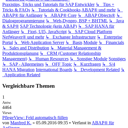
Praxistips, Tricks und Tutorials für SAP Entwickler
↳ Tips +
Tricks & FAQs
↳ Tutorials & Cookbooks
ABAP® und mehr
↳
ABAP® für Anfänger
↳ ABAP® Core
↳ ABAP Objects®
↳
Dialogprogrammierung
↳ Web-Dynpro, BSP + BHTML
↳ Java
& SAP®
SAP Technologie (kein ABAP)
↳ SAP HANA für
Anfänger
↳ Fiori, UI5, JavaScript
↳ SAP Cloud Platform
NetWeaver® und mehr
↳ Exchange Infrastructure
↳ Enterprise
Portal
↳ Web Application Server
↳ Basis
Module
↳ Financials
↳ Sales and Distribution
↳ Material Management &
Produktionsplanung
↳ CRM (Customer Relationship
Management)
↳ Human Resources
↳ Sonstige Module
Sonstiges
↳ SAP - Allgemeines
↳ OFF Topic
↳ Kurzfragen
↳ S/4
HANA Migration
International Boards
↳ Development Related
↳
Application Related
Vergleichbare Themen
1
Antw.
4464
Views
PflegeView: Feld automatisch füllen
von
Manfred K.
» 05.09.2016 09:35 • Verfasst in
ABAP® für
Anfänger