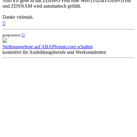
Also ich gebe in das ZDISPO Feld eine Wert (T024D-DISPO) ein
und ZDSNAM wird automatisch gefüllt.
Danke vielmals.
Nach
oben
gesponsert
ⓘ
Stellenangebote auf ABAPforum.com schalten
kostenfrei für Ausbildungsberufe und Werksstudenten