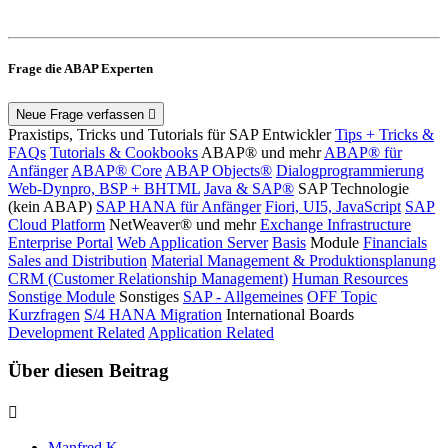
Frage die ABAP Experten
Neue Frage verfassen
Praxistips, Tricks und Tutorials für SAP Entwickler
Tips + Tricks &
FAQs
Tutorials & Cookbooks
ABAP® und mehr
ABAP® für
Anfänger
ABAP® Core
ABAP Objects®
Dialogprogrammierung
Web-Dynpro, BSP + BHTML
Java & SAP®
SAP Technologie
(kein ABAP)
SAP HANA für Anfänger
Fiori, UI5, JavaScript
SAP
Cloud Platform
NetWeaver® und mehr
Exchange Infrastructure
Enterprise Portal
Web Application Server
Basis
Module
Financials
Sales and Distribution
Material Management & Produktionsplanung
CRM (Customer Relationship Management)
Human Resources
Sonstige Module
Sonstiges
SAP - Allgemeines
OFF Topic
Kurzfragen
S/4 HANA Migration
International Boards
Development Related
Application Related
Über diesen Beitrag
Manfred K.