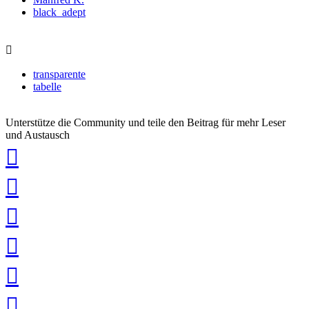
black_adept
transparente
tabelle
Unterstütze die Community und teile den Beitrag für mehr Leser
und Austausch
auf
Xing
teilen
auf
LinkedIn
teilen
auf
Twitter
teilen
auf
Facebook
teilen
Pin
it
in
Pocket