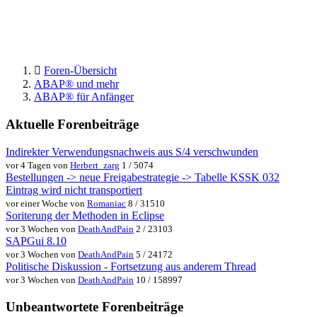
Foren-Übersicht
ABAP® und mehr
ABAP® für Anfänger
Aktuelle Forenbeiträge
Indirekter Verwendungsnachweis aus S/4 verschwunden
vor 4 Tagen von
Herbert_zarg
1 / 5074
Bestellungen -> neue Freigabestrategie -> Tabelle KSSK 032
Eintrag wird nicht transportiert
vor einer Woche von
Romaniac
8 / 31510
Soriterung der Methoden in Eclipse
vor 3 Wochen von
DeathAndPain
2 / 23103
SAPGui 8.10
vor 3 Wochen von
DeathAndPain
5 / 24172
Politische Diskussion - Fortsetzung aus anderem Thread
vor 3 Wochen von
DeathAndPain
10 / 158997
Unbeantwortete Forenbeiträge