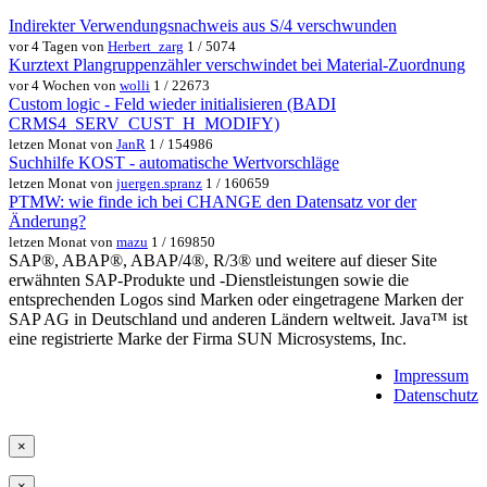
Indirekter Verwendungsnachweis aus S/4 verschwunden
vor 4 Tagen von
Herbert_zarg
1 / 5074
Kurztext Plangruppenzähler verschwindet bei Material-Zuordnung
vor 4 Wochen von
wolli
1 / 22673
Custom logic - Feld wieder initialisieren (BADI
CRMS4_SERV_CUST_H_MODIFY)
letzen Monat von
JanR
1 / 154986
Suchhilfe KOST - automatische Wertvorschläge
letzen Monat von
juergen.spranz
1 / 160659
PTMW: wie finde ich bei CHANGE den Datensatz vor der
Änderung?
letzen Monat von
mazu
1 / 169850
SAP®, ABAP®, ABAP/4®, R/3® und weitere auf dieser Site
erwähnten SAP-Produkte und -Dienstleistungen sowie die
entsprechenden Logos sind Marken oder eingetragene Marken der
SAP AG in Deutschland und anderen Ländern weltweit. Java™ ist
eine registrierte Marke der Firma SUN Microsystems, Inc.
Impressum
Datenschutz
×
×