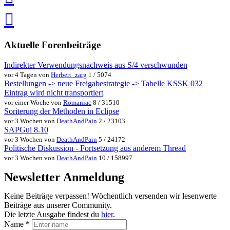
speichern
via
via
Whatsapp
eMail
teilen
teilen
Aktuelle Forenbeiträge
Indirekter Verwendungsnachweis aus S/4 verschwunden
vor 4 Tagen von
Herbert_zarg
1 / 5074
Bestellungen -> neue Freigabestrategie -> Tabelle KSSK 032
Eintrag wird nicht transportiert
vor einer Woche von
Romaniac
8 / 31510
Soriterung der Methoden in Eclipse
vor 3 Wochen von
DeathAndPain
2 / 23103
SAPGui 8.10
vor 3 Wochen von
DeathAndPain
5 / 24172
Politische Diskussion - Fortsetzung aus anderem Thread
vor 3 Wochen von
DeathAndPain
10 / 158997
Newsletter Anmeldung
Keine Beiträge verpassen! Wöchentlich versenden wir lesenwerte
Beiträge aus unserer Community.
Die letzte Ausgabe findest du
hier
.
Name
*