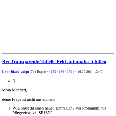
Re: Transparente Tabelle Feld automatisch füllen
Beitrag
von
black_adept
(Top Expert /
4159
/
136
/
960
) »
16.10.2024 13:40
Zitieren
Moin Manfred,
deine Frage ist nicht ausreichend.
WIE legst du einen neuen Eintrag an? Via Programm, via
Pflegeview, via SE16N?