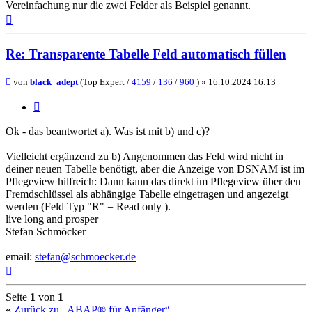
Vereinfachung nur die zwei Felder als Beispiel genannt.
Nach
oben
Re: Transparente Tabelle Feld automatisch füllen
Beitrag
von
black_adept
(Top Expert /
4159
/
136
/
960
) »
16.10.2024 16:13
Zitieren
Ok - das beantwortet a). Was ist mit b) und c)?
Vielleicht ergänzend zu b) Angenommen das Feld wird nicht in
deiner neuen Tabelle benötigt, aber die Anzeige von DSNAM ist im
Pflegeview hilfreich: Dann kann das direkt im Pflegeview über den
Fremdschlüssel als abhängige Tabelle eingetragen und angezeigt
werden (Feld Typ "R" = Read only ).
live long and prosper
Stefan Schmöcker
email:
stefan@schmoecker.de
Nach
oben
Seite
1
von
1
«
Zurück zu „ABAP® für Anfänger“