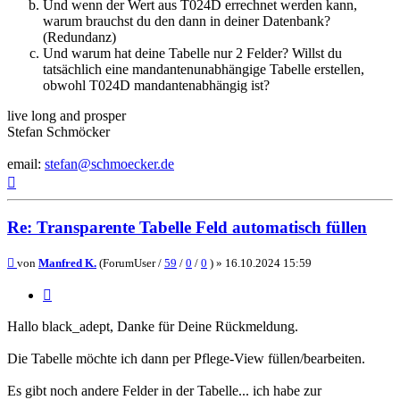
Und wenn der Wert aus T024D errechnet werden kann,
warum brauchst du den dann in deiner Datenbank?
(Redundanz)
Und warum hat deine Tabelle nur 2 Felder? Willst du
tatsächlich eine mandantenunabhängige Tabelle erstellen,
obwohl T024D mandantenabhängig ist?
live long and prosper
Stefan Schmöcker
email:
stefan@schmoecker.de
Nach
oben
Re: Transparente Tabelle Feld automatisch füllen
Beitrag
von
Manfred K.
(ForumUser /
59
/
0
/
0
) »
16.10.2024 15:59
Zitieren
Hallo black_adept, Danke für Deine Rückmeldung.
Die Tabelle möchte ich dann per Pflege-View füllen/bearbeiten.
Es gibt noch andere Felder in der Tabelle... ich habe zur