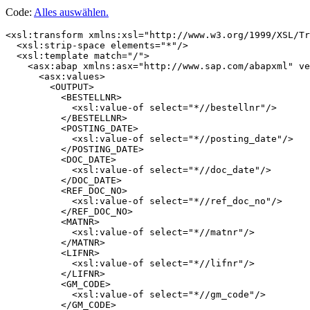
Code:
Alles auswählen
.
<xsl:transform xmlns:xsl="http://www.w3.org/1999/XSL/Tr
  <xsl:strip-space elements="*"/>

  <xsl:template match="/">

    <asx:abap xmlns:asx="http://www.sap.com/abapxml" ve
      <asx:values>

        <OUTPUT>

          <BESTELLNR>

            <xsl:value-of select="*//bestellnr"/>

          </BESTELLNR>

          <POSTING_DATE>

            <xsl:value-of select="*//posting_date"/>

          </POSTING_DATE>

          <DOC_DATE>

            <xsl:value-of select="*//doc_date"/>

          </DOC_DATE>

          <REF_DOC_NO>

            <xsl:value-of select="*//ref_doc_no"/>

          </REF_DOC_NO>

          <MATNR>

            <xsl:value-of select="*//matnr"/>

          </MATNR>

          <LIFNR>

            <xsl:value-of select="*//lifnr"/>

          </LIFNR>

          <GM_CODE>

            <xsl:value-of select="*//gm_code"/>

          </GM_CODE>
