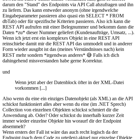
darum den "Stand" des Endpoints via API Call abzufragen und ihn
zu liefern. Das kann entweder anonym (ohne irgendwelche
Eingabeparameter passieren also quasi ein SELECT * FROM
dbTab) oder für spezifische Kriterien passieren. Also ich kann die
REST API aufrufen mit einer Belegnummer und bekomm dann die
Daten *zu* dieser Nummer geliefert (Kundenaufträge, Umsatz, ...).
Wenn ich jetzt erst ein komplexes Objekt in eine REST API
reinschiebe damit mir die REST API das ummodelt und in anderer
Form wieder ausgibt ist das (meines Verständnisses nach) kein
REST mehr sondern *irgendwas anderes* 😅 Falls ich dich
dahingehend missverstanden habe gerne Korrektur.
und
Wenn jetzt aber der Datenblock öfter in der XML-Datei
vorkommen [...]
Also wenn du eine ein einziges Datenobjekt (als XML) an die API
schickst funktioniert alles aber wenn du eine (im .NET Sprech)
Collection von einzelnen Objekten schickst schmiert dir die
Anwendung ab. Oder? Oder schickst du innerhalb kurzer Zeit
immer wieder einzelne Objekte hin woraurf dir der Endpoint
absemmelt?
Wenn ersters der Fall ist wäre das auch recht logisch da der
Endpoint (nach dem Code zu urteilen) aktuel nur einzelne Objekte