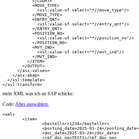
            </LGORT>

            <MOVE_TYPE>

              <xsl:value-of select="*//move_type"/>

            </MOVE_TYPE>

            <ENTRY_QNT>

              <xsl:value-of select="*//entry_qnt"/>

            </ENTRY_QNT>

            <POSITION_NO>

              <xsl:value-of select="*//position_no"/>

            </POSITION_NO>

            <MVT_IND>

              <xsl:value-of select="*//mvt_ind"/>

            </MVT_IND>

          </ITEM>

        </OUTPUT>

      </asx:values>

    </asx:abap>

  </xsl:template>

mein XML was ich an SAP schicke:
Code:
Alles auswählen
.
<xml>

	<item>

		<bestellnr>1234</bestellnr>

		<posting_date>2025-03-24</posting_date>

		<doc_date>2025-03-24</doc_date>

		<ref_doc_no>TEST1</ref_doc_no>
