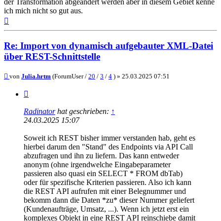
der Transformation abgeändert werden aber in diesem Gebiet kenne
ich mich nicht so gut aus.
Nach
oben
Re: Import von dynamisch aufgebauter XML-Datei
über REST-Schnittstelle
Beitrag
von
Julia.hrtm
(ForumUser /
20
/
3
/
4
) »
25.03.2025 07:51
Zitieren
Radinator
hat geschrieben:
↑
24.03.2025 15:07
Soweit ich REST bisher immer verstanden hab, geht es
hierbei darum den "Stand" des Endpoints via API Call
abzufragen und ihn zu liefern. Das kann entweder
anonym (ohne irgendwelche Eingabeparameter
passieren also quasi ein SELECT * FROM dbTab)
oder für spezifische Kriterien passieren. Also ich kann
die REST API aufrufen mit einer Belegnummer und
bekomm dann die Daten *zu* dieser Nummer geliefert
(Kundenaufträge, Umsatz, ...). Wenn ich jetzt erst ein
komplexes Objekt in eine REST API reinschiebe damit