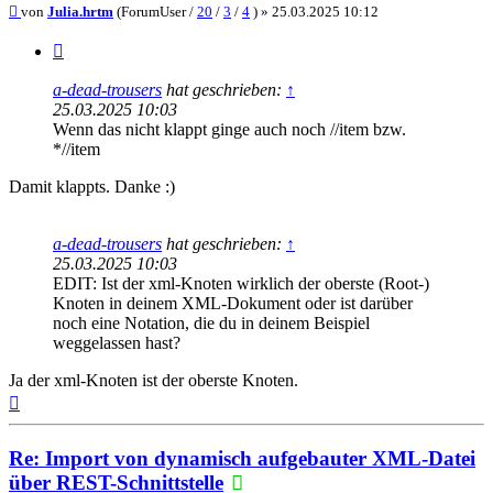
Beitrag
von
Julia.hrtm
(ForumUser /
20
/
3
/
4
) »
25.03.2025 10:12
Zitieren
a-dead-trousers
hat geschrieben:
↑
25.03.2025 10:03
Wenn das nicht klappt ginge auch noch //item bzw.
*//item
Damit klappts. Danke :)
a-dead-trousers
hat geschrieben:
↑
25.03.2025 10:03
EDIT: Ist der xml-Knoten wirklich der oberste (Root-)
Knoten in deinem XML-Dokument oder ist darüber
noch eine Notation, die du in deinem Beispiel
weggelassen hast?
Ja der xml-Knoten ist der oberste Knoten.
Nach
oben
Re: Import von dynamisch aufgebauter XML-Datei
über REST-Schnittstelle