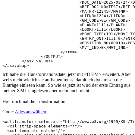
				<DOC_DATE>2025-03-24</DOC_DATE>

				<REF_DOC_NO>TEST</REF_DOC_NO>

				<MATNR>12345</MATNR>

				<LIFNR>1234</LIFNR>

				<GM_CODE>01</GM_CODE>

				<PLANT>1111</PLANT>

				<LGORT>1111</LGORT>

				<MOVE_TYPE>101</MOVE_TYPE>

				<ENTRY_QNT>1111.0</ENTRY_QNT>

				<POSITION_NO>00010</POSITION_NO>

				<MVT_IND>B</MVT_IND>

			</item>

		</OUTPUT>

	</asx:values>

Ich habe die Transformationsdatei jetzt mit <ITEM> erweitert. Aber
weiß nicht wie ich sie aufbauen muss, damit ich dynamisch die
Einträge einlesen kann. So wie es jetzt ist wird der erste Eintrag aus
meiner XML eingelesen aber mehr auch nicht.
Hier nochmal die Transformation:
Code:
Alles auswählen
.
<xsl:transform xmlns:xsl="http://www.w3.org/1999/XSL/Tr
  <xsl:strip-space elements="*"/>

  <xsl:template match="/">
