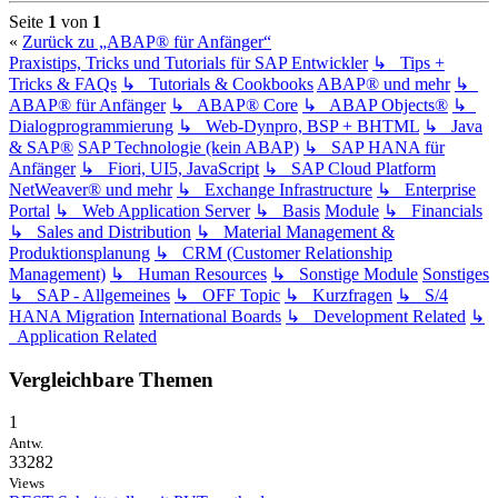
Seite
1
von
1
«
Zurück zu „ABAP® für Anfänger“
Praxistips, Tricks und Tutorials für SAP Entwickler
↳ Tips +
Tricks & FAQs
↳ Tutorials & Cookbooks
ABAP® und mehr
↳
ABAP® für Anfänger
↳ ABAP® Core
↳ ABAP Objects®
↳
Dialogprogrammierung
↳ Web-Dynpro, BSP + BHTML
↳ Java
& SAP®
SAP Technologie (kein ABAP)
↳ SAP HANA für
Anfänger
↳ Fiori, UI5, JavaScript
↳ SAP Cloud Platform
NetWeaver® und mehr
↳ Exchange Infrastructure
↳ Enterprise
Portal
↳ Web Application Server
↳ Basis
Module
↳ Financials
↳ Sales and Distribution
↳ Material Management &
Produktionsplanung
↳ CRM (Customer Relationship
Management)
↳ Human Resources
↳ Sonstige Module
Sonstiges
↳ SAP - Allgemeines
↳ OFF Topic
↳ Kurzfragen
↳ S/4
HANA Migration
International Boards
↳ Development Related
↳
Application Related
Vergleichbare Themen
1
Antw.
33282
Views