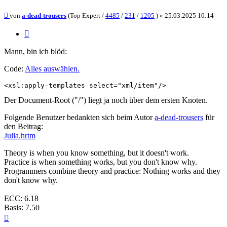
Beitrag
von
a-dead-trousers
(Top Expert /
4485
/
231
/
1205
) »
25.03.2025 10:14
Zitieren
Mann, bin ich blöd:
Code:
Alles auswählen
.
<xsl:apply-templates select="xml/item"/>
Der Document-Root ("/") liegt ja noch über dem ersten Knoten.
Folgende Benutzer bedankten sich beim Autor
a-dead-trousers
für
den Beitrag:
Julia.hrtm
Theory is when you know something, but it doesn't work.
Practice is when something works, but you don't know why.
Programmers combine theory and practice: Nothing works and they
don't know why.
ECC: 6.18
Basis: 7.50
Nach
oben