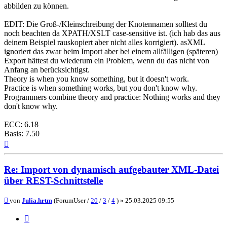
abbilden zu können.
EDIT: Die Groß-/Kleinschreibung der Knotennamen solltest du
noch beachten da XPATH/XSLT case-sensitive ist. (ich hab das aus
deinem Beispiel rauskopiert aber nicht alles korrigiert). asXML
ignoriert das zwar beim Import aber bei einem allfälligen (späteren)
Export hättest du wiederum ein Problem, wenn du das nicht von
Anfang an berücksichtigst.
Theory is when you know something, but it doesn't work.
Practice is when something works, but you don't know why.
Programmers combine theory and practice: Nothing works and they
don't know why.
ECC: 6.18
Basis: 7.50
Nach
oben
Re: Import von dynamisch aufgebauter XML-Datei
über REST-Schnittstelle
Beitrag
von
Julia.hrtm
(ForumUser /
20
/
3
/
4
) »
25.03.2025 09:55
Zitieren