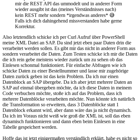
mir die REST API das ummodelt und in anderer Form
wieder ausgibt ist das (meines Verständnisses nach)
kein REST mehr sondern *irgendwas anderes* 😅
Falls ich dich dahingehend missverstanden habe gerne
Korrektur.
Also letztendlich schicke ich per Curl Aufruf über PowerShell
meine XML Datei an SAP. Da sind jetzt eben paar Daten drin die
verarbeitet werden sollen. Es gibt mir das nicht in anderer Form aus
sondern verarbeitet die Daten. Zum Testen schicke ich mir die Daten
die ich rein gebe meistens wieder zurück um zu sehen ob das
Einlesen schonmal funktioniert. Für einfache Abfragen wie ich
schicke Daten zu einer Bestellnummer und lasse mir zugehörige
Daten zurück geben ist das kein Problem. Da ich nur einen
Datenblock an SAP übergebe. Da ich aber jetzt mehrere Daten an
SAP auf einmal übergeben möchte, da ich diese Daten in meinem
Code verbuchen möchte, stoße ich auf das Problem, dass ich
mehrere Datenblöcke verarbeiten möchte. Nun könnte ich natürlich
die Transformation so erweitern, dass 3 Datenblöcke statt 1
Datenblock erkannt wird, aber dann wäre das ja nicht dynamisch.
Da ich im Voraus nicht weiß wie groß die XML ist, soll das eben
dynamisch funktionieren und dann eben beim Einlesen in eine
Tabelle gespeichert werden.
Hoffe das ist jetzt einigermaßen verständlich erklärt, habe es nicht so