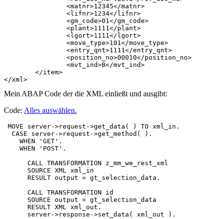
		<matnr>12345</matnr>

		<lifnr>1234</lifnr>

		<gm_code>01</gm_code>

		<plant>1111</plant>

		<lgort>1111</lgort>

		<move_type>101</move_type>

		<entry_qnt>1111</entry_qnt>

		<position_no>00010</position_no>

		<mvt_ind>B</mvt_ind>

	</item>

Mein ABAP Code der die XML einließt und ausgibt:
Code:
Alles auswählen
.
 MOVE server->request->get_data( ) TO xml_in.

  CASE server->request->get_method( ).

    WHEN 'GET'.

    WHEN 'POST'.

      CALL TRANSFORMATION z_mm_we_rest_xml

      SOURCE XML xml_in

      RESULT output = gt_selection_data.

      CALL TRANSFORMATION id

      SOURCE output = gt_selection_data

      RESULT XML xml_out.
