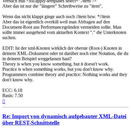
Versuch mal <xsl:apply-templates select="./item"/>
Aber das ist nur die "längere" Schreibweise zu "item".
Wenn das nicht klappt ginge auch noch //item bzw. *//item
Aber das ist eigentlich overkill weil man Abfragen auf den
Document-Root aus Performancegründen vermeiden sollte. Man
sollte immer ausgehend vom aktuellen Kontext "." die Unterknoten
suchen.
EDIT: Ist der xml-Knoten wirklich der oberste (Root-) Knoten in
deinem XML-Dokument oder ist darüber noch eine Notation, die du
in deinem Beispiel weggelassen hast?
Theory is when you know something, but it doesn't work.
Practice is when something works, but you don't know why.
Programmers combine theory and practice: Nothing works and they
don't know why.
ECC: 6.18
Basis: 7.50
Nach
oben
Re: Import von dynamisch aufgebauter XML-Datei
über REST-Schnittstelle