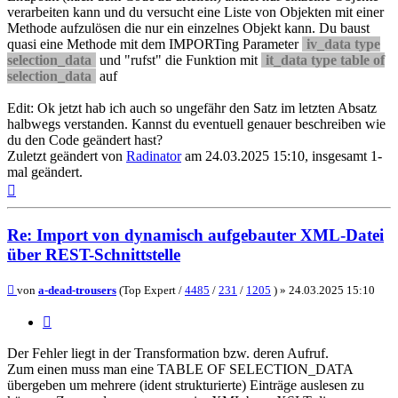
verarbeiten kann und du versucht eine Liste von Objekten mit einer
Methode aufzulösen die nur ein einzelnes Objekt kann. Du baust
quasi eine Methode mit dem IMPORTing Parameter
iv_data type
selection_data
und "rufst" die Funktion mit
it_data type table of
selection_data
auf
Edit: Ok jetzt hab ich auch so ungefähr den Satz im letzten Absatz
halbwegs verstanden. Kannst du eventuell genauer beschreiben wie
du den Code geändert hast?
Zuletzt geändert von
Radinator
am 24.03.2025 15:10, insgesamt 1-
mal geändert.
Nach
oben
Re: Import von dynamisch aufgebauter XML-Datei
über REST-Schnittstelle
Beitrag
von
a-dead-trousers
(Top Expert /
4485
/
231
/
1205
) »
24.03.2025 15:10
Zitieren
Der Fehler liegt in der Transformation bzw. deren Aufruf.
Zum einen muss man eine TABLE OF SELECTION_DATA
übergeben um mehrere (ident strukturierte) Einträge auslesen zu