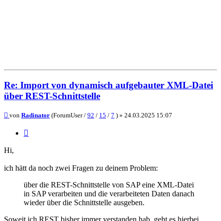
Re: Import von dynamisch aufgebauter XML-Datei
über REST-Schnittstelle
Beitrag
von
Radinator
(ForumUser /
92
/
15
/
7
) »
24.03.2025 15:07
Zitieren
Hi,
ich hätt da noch zwei Fragen zu deinem Problem:
über die REST-Schnittstelle von SAP eine XML-Datei
in SAP verarbeiten und die verarbeiteten Daten danach
wieder über die Schnittstelle ausgeben.
Soweit ich REST bisher immer verstanden hab, geht es hierbei