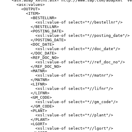
    <asx:abap xmlns:asx="http://www.sap.com/abapxml" ve
      <asx:values>

        <OUTPUT>

          <ITEM>

            <BESTELLNR>

              <xsl:value-of select="*//bestellnr"/>

            </BESTELLNR>

            <POSTING_DATE>

              <xsl:value-of select="*//posting_date"/>

            </POSTING_DATE>

            <DOC_DATE>

              <xsl:value-of select="*//doc_date"/>

            </DOC_DATE>

            <REF_DOC_NO>

              <xsl:value-of select="*//ref_doc_no"/>

            </REF_DOC_NO>

            <MATNR>

              <xsl:value-of select="*//matnr"/>

            </MATNR>

            <LIFNR>

              <xsl:value-of select="*//lifnr"/>

            </LIFNR>

            <GM_CODE>

              <xsl:value-of select="*//gm_code"/>

            </GM_CODE>

            <PLANT>

              <xsl:value-of select="*//plant"/>

            </PLANT>

            <LGORT>

              <xsl:value-of select="*//lgort"/>
