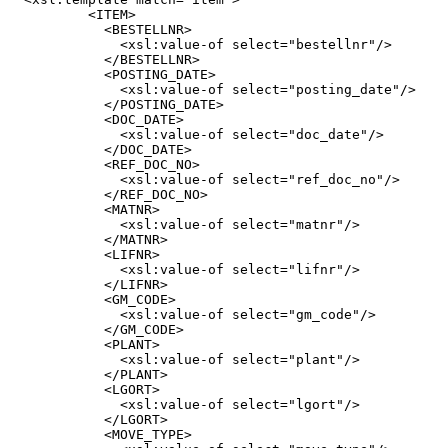
          <ITEM>

            <BESTELLNR>

              <xsl:value-of select="bestellnr"/>

            </BESTELLNR>

            <POSTING_DATE>

              <xsl:value-of select="posting_date"/>

            </POSTING_DATE>

            <DOC_DATE>

              <xsl:value-of select="doc_date"/>

            </DOC_DATE>

            <REF_DOC_NO>

              <xsl:value-of select="ref_doc_no"/>

            </REF_DOC_NO>

            <MATNR>

              <xsl:value-of select="matnr"/>

            </MATNR>

            <LIFNR>

              <xsl:value-of select="lifnr"/>

            </LIFNR>

            <GM_CODE>

              <xsl:value-of select="gm_code"/>

            </GM_CODE>

            <PLANT>

              <xsl:value-of select="plant"/>

            </PLANT>

            <LGORT>

              <xsl:value-of select="lgort"/>

            </LGORT>

            <MOVE_TYPE>
