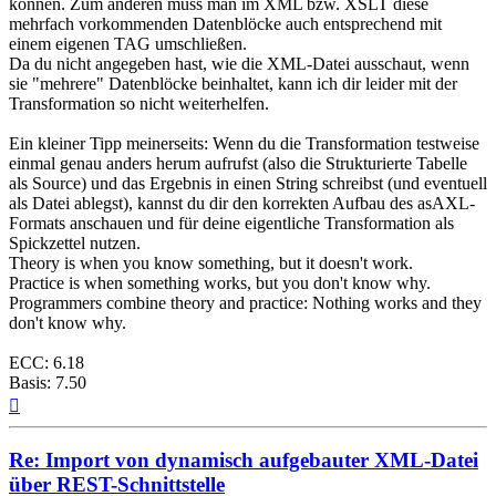
können. Zum anderen muss man im XML bzw. XSLT diese
mehrfach vorkommenden Datenblöcke auch entsprechend mit
einem eigenen TAG umschließen.
Da du nicht angegeben hast, wie die XML-Datei ausschaut, wenn
sie "mehrere" Datenblöcke beinhaltet, kann ich dir leider mit der
Transformation so nicht weiterhelfen.
Ein kleiner Tipp meinerseits: Wenn du die Transformation testweise
einmal genau anders herum aufrufst (also die Strukturierte Tabelle
als Source) und das Ergebnis in einen String schreibst (und eventuell
als Datei ablegst), kannst du dir den korrekten Aufbau des asAXL-
Formats anschauen und für deine eigentliche Transformation als
Spickzettel nutzen.
Theory is when you know something, but it doesn't work.
Practice is when something works, but you don't know why.
Programmers combine theory and practice: Nothing works and they
don't know why.
ECC: 6.18
Basis: 7.50
Nach
oben
Re: Import von dynamisch aufgebauter XML-Datei
über REST-Schnittstelle