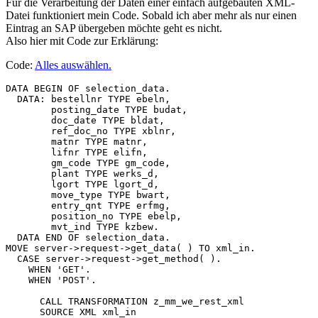
Für die Verarbeitung der Daten einer einfach aufgebauten XML-
Datei funktioniert mein Code. Sobald ich aber mehr als nur einen
Eintrag an SAP übergeben möchte geht es nicht.
Also hier mit Code zur Erklärung:
Code:
Alles auswählen
.
DATA BEGIN OF selection_data.

  DATA: bestellnr TYPE ebeln,

        posting_date TYPE budat,

        doc_date TYPE bldat,

        ref_doc_no TYPE xblnr,

        matnr TYPE matnr,

        lifnr TYPE elifn,

        gm_code TYPE gm_code,

        plant TYPE werks_d,

        lgort TYPE lgort_d,

        move_type TYPE bwart,

        entry_qnt TYPE erfmg,

        position_no TYPE ebelp,

        mvt_ind TYPE kzbew.

  DATA END OF selection_data.

MOVE server->request->get_data( ) TO xml_in.

  CASE server->request->get_method( ).

    WHEN 'GET'.

    WHEN 'POST'.

      CALL TRANSFORMATION z_mm_we_rest_xml

      SOURCE XML xml_in
