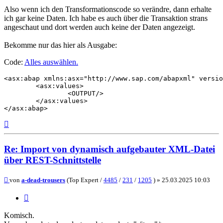
Also wenn ich den Transformationscode so verändre, dann erhalte
ich gar keine Daten. Ich habe es auch über die Transaktion strans
angeschaut und dort werden auch keine der Daten angezeigt.
Bekomme nur das hier als Ausgabe:
Code:
Alles auswählen
.
<asx:abap xmlns:asx="http://www.sap.com/abapxml" versio
	<asx:values>

		<OUTPUT/>

	</asx:values>

Nach
oben
Re: Import von dynamisch aufgebauter XML-Datei
über REST-Schnittstelle
Beitrag
von
a-dead-trousers
(Top Expert /
4485
/
231
/
1205
) »
25.03.2025 10:03
Zitieren
Komisch.