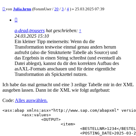
Beitrag
von
Julia.hrtm
(ForumUser /
20
/
3
/
4
) »
25.03.2025 07:39
Zitieren
a-dead-trousers
hat geschrieben:
↑
24.03.2025 15:10
Ein kleiner Tipp meinerseits: Wenn du die
Transformation testweise einmal genau anders herum
aufrufst (also die Strukturierte Tabelle als Source) und
das Ergebnis in einen String schreibst (und eventuell als
Datei ablegst), kannst du dir den korrekten Aufbau des
asAXL-Formats anschauen und für deine eigentliche
Transformation als Spickzettel nutzen.
Ich habe das mal gemacht und eine 3 zeilige Tabelle mir in der XML
ausgeben lassen. Dann ist die XML wie folgt aufgebaut:
Code:
Alles auswählen
.
<asx:abap xmlns:asx="http://www.sap.com/abapxml" versio
	<asx:values>

		<OUTPUT>

			<item>

				<BESTELLNR>1234</BESTELLNR>

				<POSTING_DATE>2025-03-24</POSTING_DATE>
