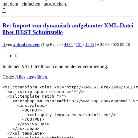
mit dem "einfachen" ausdrücken.
Nach
oben
Re: Import von dynamisch aufgebauter XML-Datei
über REST-Schnittstelle
Beitrag
von
a-dead-trousers
(Top Expert /
4485
/
231
/
1205
) »
25.03.2025 09:28
Zitieren
In deiner XSLT fehlt noch eine Schleifenverarbeitung:
Code:
Alles auswählen
.
<xsl:transform xmlns:xsl="http://www.w3.org/1999/XSL/Tr
  <xsl:strip-space elements="*"/>

  <xsl:template match="/">

    <asx:abap xmlns:asx="http://www.sap.com/abapxml" ve
      <asx:values>

        <OUTPUT>

          <xsl:apply-templates select="item"/>

        </OUTPUT>

      </asx:values>

    </asx:abap>

  </xsl:template>

  <xsl:template match="item">
