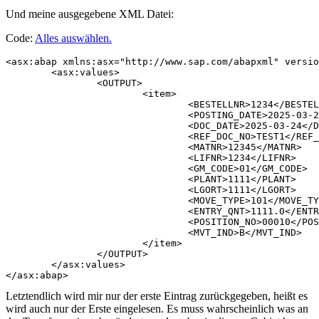
Und meine ausgegebene XML Datei:
Code:
Alles auswählen
.
<asx:abap xmlns:asx="http://www.sap.com/abapxml" versio
	<asx:values>

		<OUTPUT>

			<item>

				<BESTELLNR>1234</BESTELLNR>

				<POSTING_DATE>2025-03-24</POSTING_DATE>

				<DOC_DATE>2025-03-24</DOC_DATE>

				<REF_DOC_NO>TEST1</REF_DOC_NO>

				<MATNR>12345</MATNR>

				<LIFNR>1234</LIFNR>

				<GM_CODE>01</GM_CODE>

				<PLANT>1111</PLANT>

				<LGORT>1111</LGORT>

				<MOVE_TYPE>101</MOVE_TYPE>

				<ENTRY_QNT>1111.0</ENTRY_QNT>

				<POSITION_NO>00010</POSITION_NO>

				<MVT_IND>B</MVT_IND>

			</item>

		</OUTPUT>

	</asx:values>

Letztendlich wird mir nur der erste Eintrag zurückgegeben, heißt es
wird auch nur der Erste eingelesen. Es muss wahrscheinlich was an