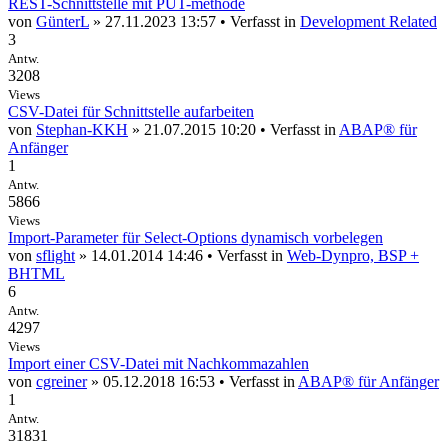
REST-Schnittstelle mit PUT-methode
von
GünterL
» 27.11.2023 13:57 • Verfasst in
Development Related
3
Antw.
3208
Views
CSV-Datei für Schnittstelle aufarbeiten
von
Stephan-KKH
» 21.07.2015 10:20 • Verfasst in
ABAP® für
Anfänger
1
Antw.
5866
Views
Import-Parameter für Select-Options dynamisch vorbelegen
von
sflight
» 14.01.2014 14:46 • Verfasst in
Web-Dynpro, BSP +
BHTML
6
Antw.
4297
Views
Import einer CSV-Datei mit Nachkommazahlen
von
cgreiner
» 05.12.2018 16:53 • Verfasst in
ABAP® für Anfänger
1
Antw.
31831