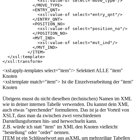
              <xsl:value-of select="move_type"/>

            </MOVE_TYPE>

            <ENTRY_QNT>

              <xsl:value-of select="entry_qnt"/>

            </ENTRY_QNT>

            <POSITION_NO>

              <xsl:value-of select="position_no"/>

            </POSITION_NO>

            <MVT_IND>

              <xsl:value-of select="mvt_ind"/>

            </MVT_IND>

          </ITEM>

  </xsl:template>

</xsl:transform>
<xsl:apply-templates select="item"/> Selektiert ALLE "item"
Knoten
<xsl:template match="item"> Ist die Einzelverarbeitung der "item"
Knoten
Übrigens musst du nicht dieselben (technischen) Namen im XML
wie in deiner internen Tabelle verwenden. Du kannst dein XML
auch etwas "sprechender" formulieren. Das ist ja der Vorteil von
XSLT, dass man da zwischen zwei verschiedenen
Darstellungsformen hin- und herwechseln kann.
Z.B. würde ich statt "item" im XML den Knoten vielleicht
"bestellung" oder "order" nennen.
ITEM ist ein Schlüsselwort aus asXML um mehrzeilige Tabellen