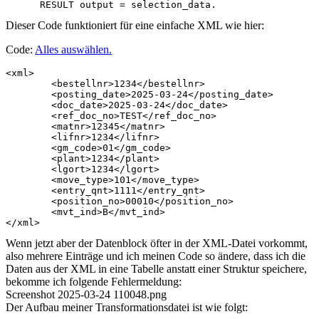
Dieser Code funktioniert für eine einfache XML wie hier:
Code:
Alles auswählen
.
<xml>

	<bestellnr>1234</bestellnr>

	<posting_date>2025-03-24</posting_date>

	<doc_date>2025-03-24</doc_date>

	<ref_doc_no>TEST</ref_doc_no>

	<matnr>12345</matnr>

	<lifnr>1234</lifnr>

	<gm_code>01</gm_code>

	<plant>1234</plant>

	<lgort>1234</lgort>

	<move_type>101</move_type>

	<entry_qnt>1111</entry_qnt>

	<position_no>00010</position_no>

	<mvt_ind>B</mvt_ind>

Wenn jetzt aber der Datenblock öfter in der XML-Datei vorkommt,
also mehrere Einträge und ich meinen Code so ändere, dass ich die
Daten aus der XML in eine Tabelle anstatt einer Struktur speichere,
bekomme ich folgende Fehlermeldung:
Screenshot 2025-03-24 110048.png
Der Aufbau meiner Transformationsdatei ist wie folgt: