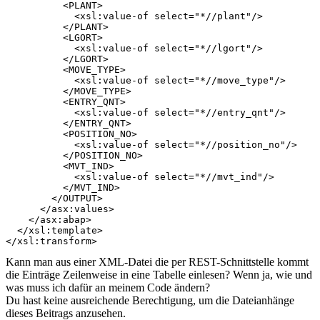
          <PLANT>

            <xsl:value-of select="*//plant"/>

          </PLANT>

          <LGORT>

            <xsl:value-of select="*//lgort"/>

          </LGORT>

          <MOVE_TYPE>

            <xsl:value-of select="*//move_type"/>

          </MOVE_TYPE>

          <ENTRY_QNT>

            <xsl:value-of select="*//entry_qnt"/>

          </ENTRY_QNT>

          <POSITION_NO>

            <xsl:value-of select="*//position_no"/>

          </POSITION_NO>

          <MVT_IND>

            <xsl:value-of select="*//mvt_ind"/>

          </MVT_IND>

        </OUTPUT>

      </asx:values>

    </asx:abap>

  </xsl:template>

Kann man aus einer XML-Datei die per REST-Schnittstelle kommt
die Einträge Zeilenweise in eine Tabelle einlesen? Wenn ja, wie und
was muss ich dafür an meinem Code ändern?
Du hast keine ausreichende Berechtigung, um die Dateianhänge
dieses Beitrags anzusehen.