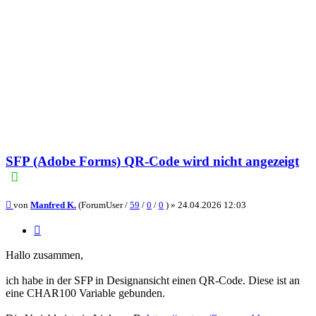
SFP (Adobe Forms) QR-Code wird nicht angezeigt
Beitrag
von
Manfred K.
(ForumUser /
59
/
0
/
0
) »
24.04.2026 12:03
Zitieren
Hallo zusammen,
ich habe in der SFP in Designansicht einen QR-Code. Diese ist an
eine CHAR100 Variable gebunden.