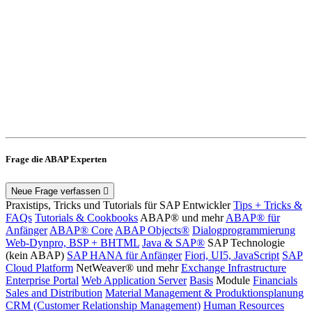
Frage die ABAP Experten
Neue Frage verfassen
Praxistips, Tricks und Tutorials für SAP Entwickler
Tips + Tricks &
FAQs
Tutorials & Cookbooks
ABAP® und mehr
ABAP® für
Anfänger
ABAP® Core
ABAP Objects®
Dialogprogrammierung
Web-Dynpro, BSP + BHTML
Java & SAP®
SAP Technologie
(kein ABAP)
SAP HANA für Anfänger
Fiori, UI5, JavaScript
SAP
Cloud Platform
NetWeaver® und mehr
Exchange Infrastructure
Enterprise Portal
Web Application Server
Basis
Module
Financials
Sales and Distribution
Material Management & Produktionsplanung
CRM (Customer Relationship Management)
Human Resources