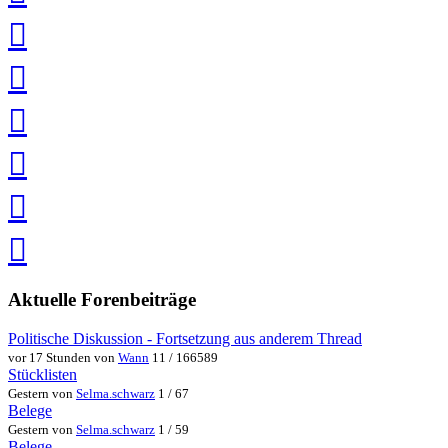
teilen
auf
LinkedIn
teilen
auf
Twitter
teilen
auf
Facebook
teilen
Pin
it
in
Pocket
speichern
via
via
Whatsapp
eMail
teilen
teilen
Aktuelle Forenbeiträge
Politische Diskussion - Fortsetzung aus anderem Thread
vor 17 Stunden von
Wann
11 / 166589
Stücklisten
Gestern von
Selma.schwarz
1 / 67
Belege
Gestern von
Selma.schwarz
1 / 59
Belege