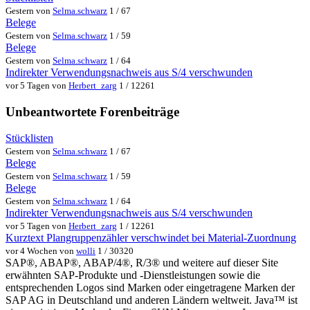
Gestern von
Selma.schwarz
1 / 67
Belege
Gestern von
Selma.schwarz
1 / 59
Belege
Gestern von
Selma.schwarz
1 / 64
Indirekter Verwendungsnachweis aus S/4 verschwunden
vor 5 Tagen von
Herbert_zarg
1 / 12261
Unbeantwortete Forenbeiträge
Stücklisten
Gestern von
Selma.schwarz
1 / 67
Belege
Gestern von
Selma.schwarz
1 / 59
Belege
Gestern von
Selma.schwarz
1 / 64
Indirekter Verwendungsnachweis aus S/4 verschwunden
vor 5 Tagen von
Herbert_zarg
1 / 12261
Kurztext Plangruppenzähler verschwindet bei Material-Zuordnung
vor 4 Wochen von
wolli
1 / 30320
SAP®, ABAP®, ABAP/4®, R/3® und weitere auf dieser Site
erwähnten SAP-Produkte und -Dienstleistungen sowie die
entsprechenden Logos sind Marken oder eingetragene Marken der
SAP AG in Deutschland und anderen Ländern weltweit. Java™ ist