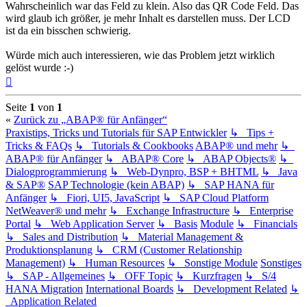
Wahrscheinlich war das Feld zu klein. Also das QR Code Feld. Das
wird glaub ich größer, je mehr Inhalt es darstellen muss. Der LCD
ist da ein bisschen schwierig.
Würde mich auch interessieren, wie das Problem jetzt wirklich
gelöst wurde :-)
Nach
oben
Seite
1
von
1
«
Zurück zu „ABAP® für Anfänger“
Praxistips, Tricks und Tutorials für SAP Entwickler
↳ Tips +
Tricks & FAQs
↳ Tutorials & Cookbooks
ABAP® und mehr
↳
ABAP® für Anfänger
↳ ABAP® Core
↳ ABAP Objects®
↳
Dialogprogrammierung
↳ Web-Dynpro, BSP + BHTML
↳ Java
& SAP®
SAP Technologie (kein ABAP)
↳ SAP HANA für
Anfänger
↳ Fiori, UI5, JavaScript
↳ SAP Cloud Platform
NetWeaver® und mehr
↳ Exchange Infrastructure
↳ Enterprise
Portal
↳ Web Application Server
↳ Basis
Module
↳ Financials
↳ Sales and Distribution
↳ Material Management &
Produktionsplanung
↳ CRM (Customer Relationship
Management)
↳ Human Resources
↳ Sonstige Module
Sonstiges
↳ SAP - Allgemeines
↳ OFF Topic
↳ Kurzfragen
↳ S/4
HANA Migration
International Boards
↳ Development Related
↳
Application Related