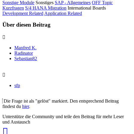
Sonstige Module
Sonstiges
SAP - Allgemeines
OFF Topic
Kurzfragen
S/4 HANA Migration
International Boards
Development Related
Application Related
Über diesen Beitrag
Manfred K.
Radinator
Sebastian82
sfp
Die Frage ist als "gelöst" markiert. Den entsprechend Beitrag
findest du
hier
.
Unterstütze die Community und teile den Beitrag für mehr Leser
und Austausch
auf
Xing