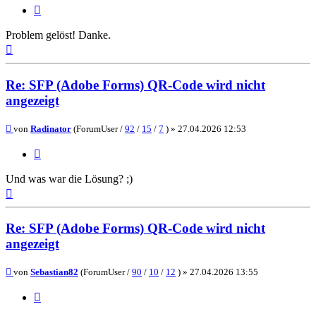
Zitieren
Problem gelöst! Danke.
Nach
oben
Re: SFP (Adobe Forms) QR-Code wird nicht
angezeigt
Beitrag
von
Radinator
(ForumUser /
92
/
15
/
7
) »
27.04.2026 12:53
Zitieren
Und was war die Lösung? ;)
Nach
oben
Re: SFP (Adobe Forms) QR-Code wird nicht
angezeigt
Beitrag
von
Sebastian82
(ForumUser /
90
/
10
/
12
) »
27.04.2026 13:55
Zitieren