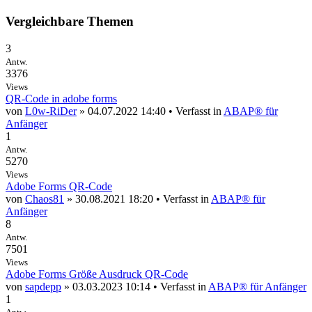
Vergleichbare Themen
3
Antw.
3376
Views
QR-Code in adobe forms
von
L0w-RiDer
» 04.07.2022 14:40 • Verfasst in
ABAP® für
Anfänger
1
Antw.
5270
Views
Adobe Forms QR-Code
von
Chaos81
» 30.08.2021 18:20 • Verfasst in
ABAP® für
Anfänger
8
Antw.
7501
Views
Adobe Forms Größe Ausdruck QR-Code
von
sapdepp
» 03.03.2023 10:14 • Verfasst in
ABAP® für Anfänger
1