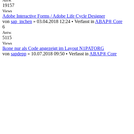
Antw.
19157
Views
Adobe Interactive Forms / Adobe Life Cycle Designer
von
sap_inchen
» 03.04.2018 12:24 • Verfasst in
ABAP® Core
6
Antw.
5115
Views
Ikone nur als Code angezeigt im Layout N1PATORG
von
sapdepp
» 10.07.2018 09:50 • Verfasst in
ABAP® Core