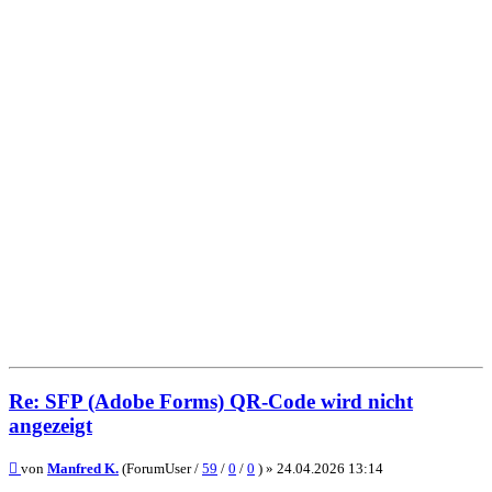
Re: SFP (Adobe Forms) QR-Code wird nicht
angezeigt
Beitrag
von
Manfred K.
(ForumUser /
59
/
0
/
0
) »
24.04.2026 13:14