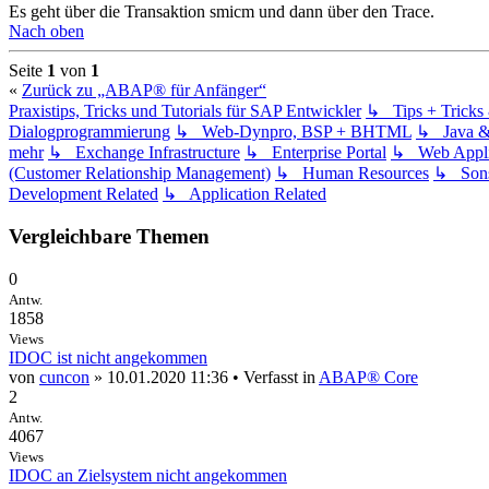
Es geht über die Transaktion smicm und dann über den Trace.
Nach oben
Seite
1
von
1
«
Zurück zu „ABAP® für Anfänger“
Praxistips, Tricks und Tutorials für SAP Entwickler
↳ Tips + Trick
Dialogprogrammierung
↳ Web-Dynpro, BSP + BHTML
↳ Java 
mehr
↳ Exchange Infrastructure
↳ Enterprise Portal
↳ Web Applic
(Customer Relationship Management)
↳ Human Resources
↳ Sons
Development Related
↳ Application Related
Vergleichbare Themen
0
Antw.
1858
Views
IDOC ist nicht angekommen
von
cuncon
» 10.01.2020 11:36 • Verfasst in
ABAP® Core
2
Antw.
4067
Views
IDOC an Zielsystem nicht angekommen