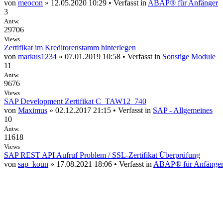
von
meocon
» 12.05.2020 10:29 • Verfasst in
ABAP® für Anfänger
3
Antw.
29706
Views
Zertifikat im Kreditorenstamm hinterlegen
von
markus1234
» 07.01.2019 10:58 • Verfasst in
Sonstige Module
11
Antw.
9676
Views
SAP Development Zertifikat C_TAW12_740
von
Maximus
» 02.12.2017 21:15 • Verfasst in
SAP - Allgemeines
10
Antw.
11618
Views
SAP REST API Aufruf Problem / SSL-Zertifikat Überprüfung
von
sap_koun
» 17.08.2021 18:06 • Verfasst in
ABAP® für Anfänge