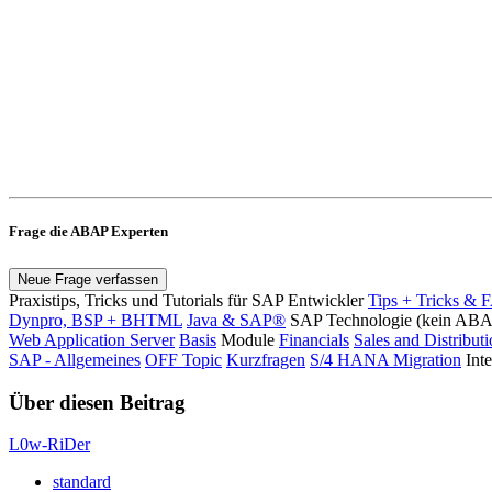
Frage die ABAP Experten
Neue Frage verfassen
Praxistips, Tricks und Tutorials für SAP Entwickler
Tips + Tricks & 
Dynpro, BSP + BHTML
Java & SAP®
SAP Technologie (kein AB
Web Application Server
Basis
Module
Financials
Sales and Distribut
SAP - Allgemeines
OFF Topic
Kurzfragen
S/4 HANA Migration
Int
Über diesen Beitrag
L0w-RiDer
standard