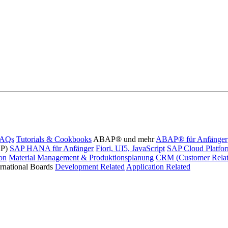
FAQs
Tutorials & Cookbooks
ABAP® und mehr
ABAP® für Anfänger
AP)
SAP HANA für Anfänger
Fiori, UI5, JavaScript
SAP Cloud Platfo
ion
Material Management & Produktionsplanung
CRM (Customer Relat
ernational Boards
Development Related
Application Related