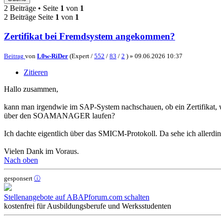
2 Beiträge • Seite
1
von
1
2 Beiträge Seite
1
von
1
Zertifikat bei Fremdsystem angekommen?
Beitrag
von
L0w-RiDer
(Expert /
552
/
83
/
2
) »
09.06.2026 10:37
Zitieren
Hallo zusammen,
kann man irgendwie im SAP-System nachschauen, ob ein Zertifikat
über den SOAMANAGER laufen?
Ich dachte eigentlich über das SMICM-Protokoll. Da sehe ich allerdi
Vielen Dank im Voraus.
Nach oben
gesponsert
ⓘ
Stellenangebote auf ABAPforum.com schalten
kostenfrei für Ausbildungsberufe und Werksstudenten