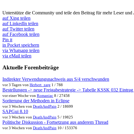
Unterstütze die Community und teile den Beitrag für mehr Leser und
auf Xing teilen
auf LinkedIn teilen
auf Twitter teilen
auf Facebook teilen
Pin it
in Pocket speichern
via Whatsapp teilen
via eMail teilen
Aktuelle Forenbeiträge
Indirekter Verwendungsnachweis aus S/4 verschwunden
vor 3 Tagen von
Herbert_zarg
1 / 788
Bestellungen -> neue Freigabestrategie -> Tabelle KSSK 032 Eintrag w
vor einer Woche von
Romaniac
8 / 27458
Soriterung der Methoden in Eclipse
vor 3 Wochen von
DeathAndPain
2 / 18699
SAPGui 8.10
vor 3 Wochen von
DeathAndPain
5 / 19825
Politische Diskussion - Fortsetzung aus anderem Thread
vor 3 Wochen von
DeathAndPain
10 / 153376