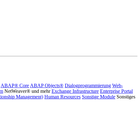
ABAP® Core
ABAP Objects®
Dialogprogrammierung
Web-
rm
NetWeaver® und mehr
Exchange Infrastructure
Enterprise Portal
ionship Management)
Human Resources
Sonstige Module
Sonstiges