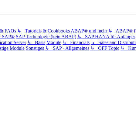
s & FAQs
↳ Tutorials & Cookbooks
ABAP® und mehr
↳ ABAP® für
& SAP®
SAP Technologie (kein ABAP)
↳ SAP HANA für Anfänger
ation Server
↳ Basis
Module
↳ Financials
↳ Sales and Distribut
tige Module
Sonstiges
↳ SAP - Allgemeines
↳ OFF Topic
↳ Kurz