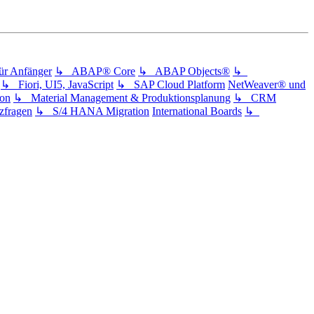
 Anfänger
↳ ABAP® Core
↳ ABAP Objects®
↳
↳ Fiori, UI5, JavaScript
↳ SAP Cloud Platform
NetWeaver® und
ion
↳ Material Management & Produktionsplanung
↳ CRM
fragen
↳ S/4 HANA Migration
International Boards
↳