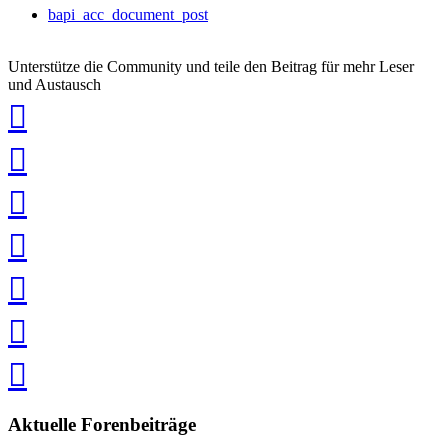
bapi_acc_document_post
Unterstütze die Community und teile den Beitrag für mehr Leser
und Austausch
auf
Xing
teilen
auf
LinkedIn
teilen
auf
Twitter
teilen
auf
Facebook
teilen
Pin
it
in
Pocket
speichern
via
via
Whatsapp
eMail
teilen
teilen
Aktuelle Forenbeiträge