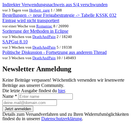
Indirekter Verwendungsnachweis aus S/4 verschwunden
vor 3 Tagen von
Herbert_zarg
1 / 388
Bestellungen -> neue Freigabestrategie -> Tabelle KSSK 032
Eintrag wird nicht transportiert
vor einer Woche von
Romaniac
8 / 26990
Soriterung der Methoden in Eclipse
vor 3 Wochen von
DeathAndPain
2 / 18240
SAPGui 8.10
vor 3 Wochen von
DeathAndPain
5 / 19338
Politische Diskussion - Fortsetzung aus anderem Thread
vor 3 Wochen von
DeathAndPain
10 / 149493
Newsletter Anmeldung
Keine Beiträge verpassen! Wöchentlich versenden wir lesenwerte
Beiträge aus unserer Community.
Die letzte Ausgabe findest du
hier
.
Name
*
Jetzt anmelden
Details zum Versandverfahren und zu Ihren Widerrufsmöglichkeiten
findest du in unserer
Datenschutzerklärung
.