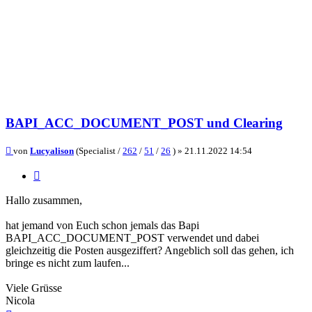
BAPI_ACC_DOCUMENT_POST und Clearing
Beitrag
von
Lucyalison
(Specialist /
262
/
51
/
26
) »
21.11.2022 14:54
Zitieren
Hallo zusammen,
hat jemand von Euch schon jemals das Bapi
BAPI_ACC_DOCUMENT_POST verwendet und dabei
gleichzeitig die Posten ausgeziffert? Angeblich soll das gehen, ich
bringe es nicht zum laufen...
Viele Grüsse
Nicola