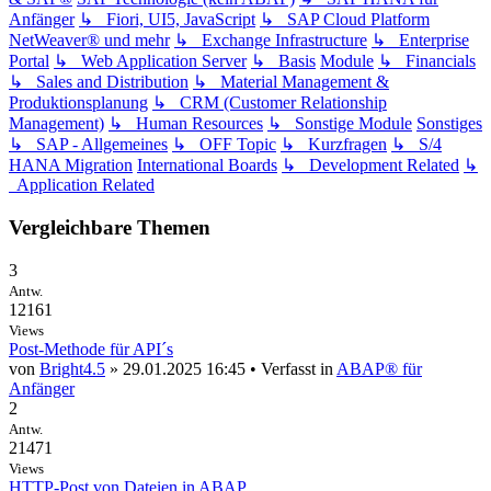
Anfänger
↳ Fiori, UI5, JavaScript
↳ SAP Cloud Platform
NetWeaver® und mehr
↳ Exchange Infrastructure
↳ Enterprise
Portal
↳ Web Application Server
↳ Basis
Module
↳ Financials
↳ Sales and Distribution
↳ Material Management &
Produktionsplanung
↳ CRM (Customer Relationship
Management)
↳ Human Resources
↳ Sonstige Module
Sonstiges
↳ SAP - Allgemeines
↳ OFF Topic
↳ Kurzfragen
↳ S/4
HANA Migration
International Boards
↳ Development Related
↳
Application Related
Vergleichbare Themen
3
Antw.
12161
Views
Post-Methode für API´s
von
Bright4.5
» 29.01.2025 16:45 • Verfasst in
ABAP® für
Anfänger
2
Antw.
21471
Views
HTTP-Post von Dateien in ABAP