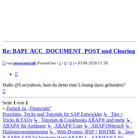
Re: BAPI_ACC_DOCUMENT_POST und Clearing
Beitrag
von
powerusern8
(ForumUser /
1
/
0
/
0
) »
05.06.2026 11:58
Zitieren
Hallo @Lucyalison, hast du denn eine Lösung dazu gefunden?
Nach
oben
Seite
1
von
1
«
Zurück zu „Financials“
Praxistips, Tricks und Tutorials für SAP Entwickler
↳ Tips +
Tricks & FAQs
↳ Tutorials & Cookbooks
ABAP® und mehr
↳
ABAP® für Anfänger
↳ ABAP® Core
↳ ABAP Objects®
↳
Dialogprogrammierung
↳ Web-Dynpro, BSP + BHTML
↳ Java
& SAP®
SAP Technologie (kein ABAP)
↳ SAP HANA für