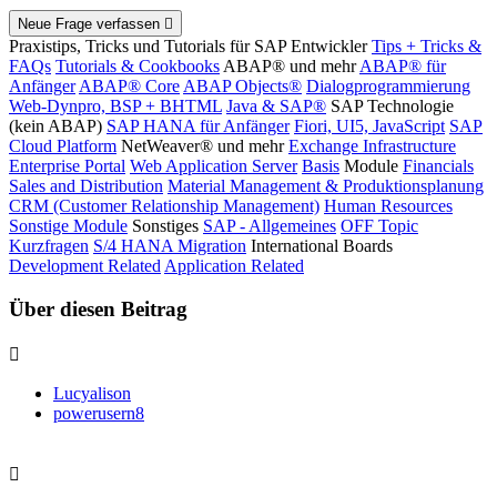
Neue Frage verfassen
Praxistips, Tricks und Tutorials für SAP Entwickler
Tips + Tricks &
FAQs
Tutorials & Cookbooks
ABAP® und mehr
ABAP® für
Anfänger
ABAP® Core
ABAP Objects®
Dialogprogrammierung
Web-Dynpro, BSP + BHTML
Java & SAP®
SAP Technologie
(kein ABAP)
SAP HANA für Anfänger
Fiori, UI5, JavaScript
SAP
Cloud Platform
NetWeaver® und mehr
Exchange Infrastructure
Enterprise Portal
Web Application Server
Basis
Module
Financials
Sales and Distribution
Material Management & Produktionsplanung
CRM (Customer Relationship Management)
Human Resources
Sonstige Module
Sonstiges
SAP - Allgemeines
OFF Topic
Kurzfragen
S/4 HANA Migration
International Boards
Development Related
Application Related
Über diesen Beitrag
Lucyalison
powerusern8