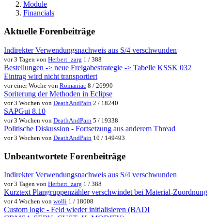
Module
Financials
Aktuelle Forenbeiträge
Indirekter Verwendungsnachweis aus S/4 verschwunden
vor 3 Tagen von
Herbert_zarg
1 / 388
Bestellungen -> neue Freigabestrategie -> Tabelle KSSK 032
Eintrag wird nicht transportiert
vor einer Woche von
Romaniac
8 / 26990
Soriterung der Methoden in Eclipse
vor 3 Wochen von
DeathAndPain
2 / 18240
SAPGui 8.10
vor 3 Wochen von
DeathAndPain
5 / 19338
Politische Diskussion - Fortsetzung aus anderem Thread
vor 3 Wochen von
DeathAndPain
10 / 149493
Unbeantwortete Forenbeiträge
Indirekter Verwendungsnachweis aus S/4 verschwunden
vor 3 Tagen von
Herbert_zarg
1 / 388
Kurztext Plangruppenzähler verschwindet bei Material-Zuordnung
vor 4 Wochen von
wolli
1 / 18008
Custom logic - Feld wieder initialisieren (BADI