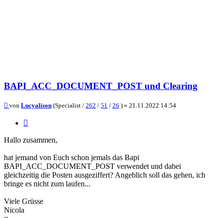
BAPI_ACC_DOCUMENT_POST und Clearing
Beitrag
von
Lucyalison
(Specialist /
262
/
51
/
26
) »
21.11.2022 14:54
Zitieren
Hallo zusammen,
hat jemand von Euch schon jemals das Bapi
BAPI_ACC_DOCUMENT_POST verwendet und dabei
gleichzeitig die Posten ausgeziffert? Angeblich soll das gehen, ich
bringe es nicht zum laufen...
Viele Grüsse
Nicola