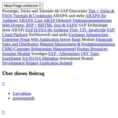
Neue Frage verfassen
Praxistips, Tricks und Tutorials für SAP Entwickler
Tips + Tricks &
FAQs
Tutorials & Cookbooks
ABAP® und mehr
ABAP® für
Anfänger
ABAP® Core
ABAP Objects®
Dialogprogrammierung
Web-Dynpro, BSP + BHTML
Java & SAP®
SAP Technologie
(kein ABAP)
SAP HANA für Anfänger
Fiori, UI5, JavaScript
SAP
Cloud Platform
NetWeaver® und mehr
Exchange Infrastructure
Enterprise Portal
Web Application Server
Basis
Module
Financials
Sales and Distribution
Material Management & Produktionsplanung
CRM (Customer Relationship Management)
Human Resources
Sonstige Module
Sonstiges
SAP - Allgemeines
OFF Topic
Kurzfragen
S/4 HANA Migration
International Boards
Development Related
Application Related
Über diesen Beitrag
Lucyalison
powerusern8