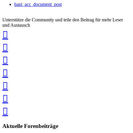
bapi_acc_document_post
Unterstütze die Community und teile den Beitrag für mehr Leser
und Austausch
auf
Xing
teilen
auf
LinkedIn
teilen
auf
Twitter
teilen
auf
Facebook
teilen
Pin
it
in
Pocket
speichern
via
via
Whatsapp
eMail
teilen
teilen
Aktuelle Forenbeiträge