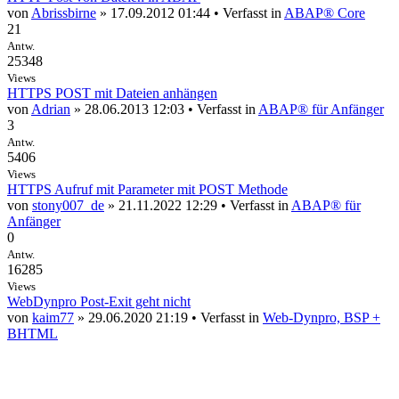
von
Abrissbirne
» 17.09.2012 01:44 • Verfasst in
ABAP® Core
21
Antw.
25348
Views
HTTPS POST mit Dateien anhängen
von
Adrian
» 28.06.2013 12:03 • Verfasst in
ABAP® für Anfänger
3
Antw.
5406
Views
HTTPS Aufruf mit Parameter mit POST Methode
von
stony007_de
» 21.11.2022 12:29 • Verfasst in
ABAP® für
Anfänger
0
Antw.
16285
Views
WebDynpro Post-Exit geht nicht
von
kaim77
» 29.06.2020 21:19 • Verfasst in
Web-Dynpro, BSP +
BHTML