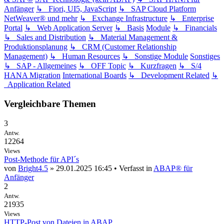
Anfänger
↳ Fiori, UI5, JavaScript
↳ SAP Cloud Platform
NetWeaver® und mehr
↳ Exchange Infrastructure
↳ Enterprise
Portal
↳ Web Application Server
↳ Basis
Module
↳ Financials
↳ Sales and Distribution
↳ Material Management &
Produktionsplanung
↳ CRM (Customer Relationship
Management)
↳ Human Resources
↳ Sonstige Module
Sonstiges
↳ SAP - Allgemeines
↳ OFF Topic
↳ Kurzfragen
↳ S/4
HANA Migration
International Boards
↳ Development Related
↳
Application Related
Vergleichbare Themen
3
Antw.
12264
Views
Post-Methode für API´s
von
Bright4.5
» 29.01.2025 16:45 • Verfasst in
ABAP® für
Anfänger
2
Antw.
21935
Views
HTTP-Post von Dateien in ABAP