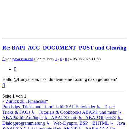
Re: BAPI_ACC_DOCUMENT_POST und Clearing
Beitrag
von
powerusern8
(ForumUser /
1
/
0
/
0
) »
05.06.2026 11:58
Zitieren
Hallo @Lucyalison, hast du denn eine Lösung dazu gefunden?
Nach
oben
Seite
1
von
1
«
Zurück zu „Financials“
Praxistips, Tricks und Tutorials für SAP Entwickler
↳ Tips +
Tricks & FAQs
↳ Tutorials & Cookbooks
ABAP® und mehr
↳
ABAP® für Anfänger
↳ ABAP® Core
↳ ABAP Objects®
↳
Dialogprogrammierung
↳ Web-Dynpro, BSP + BHTML
↳ Java
& SAP®
SAP Technologie (kein ABAP)
↳ SAP HANA für