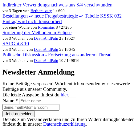
Indirekter Verwendungsnachweis aus S/4 verschwunden
vor 3 Tagen von
Herbert_zarg
1 / 609
Bestellungen -> neue Freigabestrategie -> Tabelle KSSK 032
Eintrag wird nicht transportiert
vor einer Woche von
Romaniac
8 / 27285
Soriterung der Methoden in Eclipse
vor 3 Wochen von
DeathAndPain
2 / 18527
SAPGui 8.10
vor 3 Wochen von
DeathAndPain
5 / 19645
Politische Diskussion - Fortsetzung aus anderem Thread
vor 3 Wochen von
DeathAndPain
10 / 149816
Newsletter Anmeldung
Keine Beiträge verpassen! Wöchentlich versenden wir lesenwerte
Beiträge aus unserer Community.
Die letzte Ausgabe findest du
hier
.
Name
*
Jetzt anmelden
Details zum Versandverfahren und zu Ihren Widerrufsmöglichkeiten
findest du in unserer
Datenschutzerklärung
.