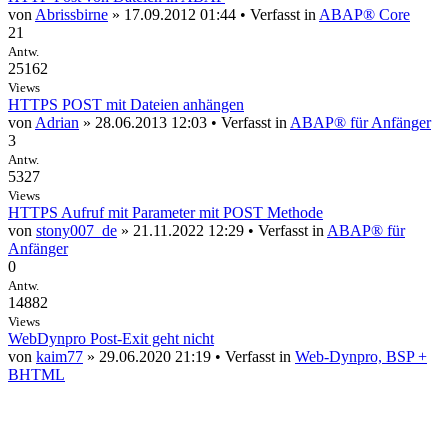
von
Abrissbirne
» 17.09.2012 01:44 • Verfasst in
ABAP® Core
21
Antw.
25162
Views
HTTPS POST mit Dateien anhängen
von
Adrian
» 28.06.2013 12:03 • Verfasst in
ABAP® für Anfänger
3
Antw.
5327
Views
HTTPS Aufruf mit Parameter mit POST Methode
von
stony007_de
» 21.11.2022 12:29 • Verfasst in
ABAP® für
Anfänger
0
Antw.
14882
Views
WebDynpro Post-Exit geht nicht
von
kaim77
» 29.06.2020 21:19 • Verfasst in
Web-Dynpro, BSP +
BHTML