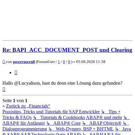
Re: BAPI_ACC_DOCUMENT_POST und Clearing
Beitrag
von
powerusern8
(ForumUser /
1
/
0
/
0
) »
05.06.2026 11:58
Zitieren
Hallo @Lucyalison, hast du denn eine Lösung dazu gefunden?
Nach
oben
Seite
1
von
1
«
Zurück zu „Financials“
Praxistips, Tricks und Tutorials für SAP Entwickler
↳ Tips +
Tricks & FAQs
↳ Tutorials & Cookbooks
ABAP® und mehr
↳
ABAP® für Anfänger
↳ ABAP® Core
↳ ABAP Objects®
↳
Dialogprogrammierung
↳ Web-Dynpro, BSP + BHTML
↳ Java
& SAP®
SAP Technologie (kein ABAP)
↳ SAP HANA für