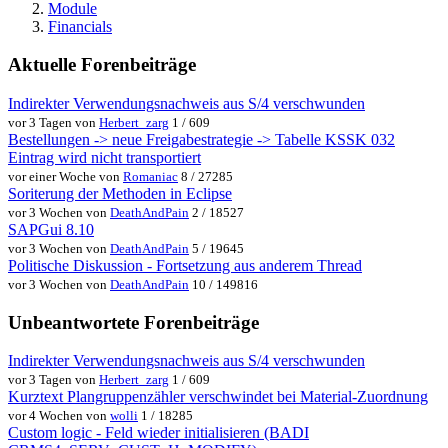
Module
Financials
Aktuelle Forenbeiträge
Indirekter Verwendungsnachweis aus S/4 verschwunden
vor 3 Tagen von
Herbert_zarg
1 / 609
Bestellungen -> neue Freigabestrategie -> Tabelle KSSK 032
Eintrag wird nicht transportiert
vor einer Woche von
Romaniac
8 / 27285
Soriterung der Methoden in Eclipse
vor 3 Wochen von
DeathAndPain
2 / 18527
SAPGui 8.10
vor 3 Wochen von
DeathAndPain
5 / 19645
Politische Diskussion - Fortsetzung aus anderem Thread
vor 3 Wochen von
DeathAndPain
10 / 149816
Unbeantwortete Forenbeiträge
Indirekter Verwendungsnachweis aus S/4 verschwunden
vor 3 Tagen von
Herbert_zarg
1 / 609
Kurztext Plangruppenzähler verschwindet bei Material-Zuordnung
vor 4 Wochen von
wolli
1 / 18285
Custom logic - Feld wieder initialisieren (BADI