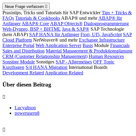
Neue Frage verfassen
Praxistips, Tricks und Tutorials für SAP Entwickler
Tips + Tricks &
FAQs
Tutorials & Cookbooks
ABAP® und mehr
ABAP® für
Anfänger
ABAP® Core
ABAP Objects®
Dialogprogrammierung
Web-Dynpro, BSP + BHTML
Java & SAP®
SAP Technologie
(kein ABAP)
SAP HANA für Anfänger
Fiori, UI5, JavaScript
SAP
Cloud Platform
NetWeaver® und mehr
Exchange Infrastructure
Enterprise Portal
Web Application Server
Basis
Module
Financials
Sales and Distribution
Material Management & Produktionsplanung
CRM (Customer Relationship Management)
Human Resources
Sonstige Module
Sonstiges
SAP - Allgemeines
OFF Topic
Kurzfragen
S/4 HANA Migration
International Boards
Development Related
Application Related
Über diesen Beitrag
Lucyalison
powerusern8