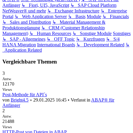
Anfänger
↳ Fiori, UI5, JavaScript
↳ SAP Cloud Platform
NetWeaver® und mehr
↳ Exchange Infrastructure
↳ Enterprise
Portal
↳ Web Application Server
↳ Basis
Module
↳ Financials
↳ Sales and Distribution
↳ Material Management &
Produktionsplanung
↳ CRM (Customer Relationship
Management)
↳ Human Resources
↳ Sonstige Module
Sonstiges
↳ SAP - Allgemeines
↳ OFF Topic
↳ Kurzfragen
↳ S/4
HANA Migration
International Boards
↳ Development Related
↳
Application Related
Vergleichbare Themen
3
Antw.
12170
Views
Post-Methode für API´s
von
Bright4.5
» 29.01.2025 16:45 • Verfasst in
ABAP® für
Anfänger
2
Antw.
21488
Views
HTTP-Post von Dateien in ABAP