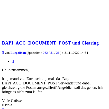
BAPI_ACC_DOCUMENT_POST und Clearing
Beitrag
von
Lucyalison
(Specialist /
262
/
51
/
26
) »
21.11.2022 14:54
Zitieren
Hallo zusammen,
hat jemand von Euch schon jemals das Bapi
BAPI_ACC_DOCUMENT_POST verwendet und dabei
gleichzeitig die Posten ausgeziffert? Angeblich soll das gehen, ich
bringe es nicht zum laufen...
Viele Grüsse
Nicola