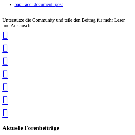
bapi_acc_document_post
Unterstütze die Community und teile den Beitrag für mehr Leser
und Austausch
auf
Xing
teilen
auf
LinkedIn
teilen
auf
Twitter
teilen
auf
Facebook
teilen
Pin
it
in
Pocket
speichern
via
via
Whatsapp
eMail
teilen
teilen
Aktuelle Forenbeiträge