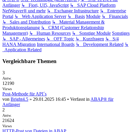
Anfänger
↳ Fiori, UI5, JavaScript
↳ SAP Cloud Platform
NetWeaver® und mehr
↳ Exchange Infrastructure
↳ Enterprise
Portal
↳ Web Application Server
↳ Basis
Module
↳ Financials
↳ Sales and Distribution
↳ Material Management &
Produktionsplanung
↳ CRM (Customer Relationship
Management)
↳ Human Resources
↳ Sonstige Module
Sonstiges
↳ SAP - Allgemeines
↳ OFF Topic
↳ Kurzfragen
↳ S/4
HANA Migration
International Boards
↳ Development Related
↳
Application Related
Vergleichbare Themen
3
Antw.
12190
Views
Post-Methode für API´s
von
Bright4.5
» 29.01.2025 16:45 • Verfasst in
ABAP® für
Anfänger
2
Antw.
21624
Views
HTTP-Post von Dateien in ABAP