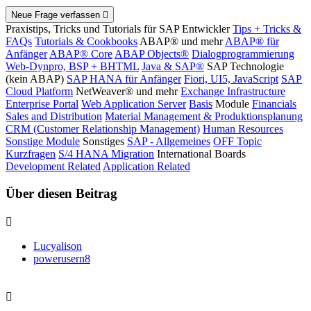
Neue Frage verfassen
Praxistips, Tricks und Tutorials für SAP Entwickler
Tips + Tricks &
FAQs
Tutorials & Cookbooks
ABAP® und mehr
ABAP® für
Anfänger
ABAP® Core
ABAP Objects®
Dialogprogrammierung
Web-Dynpro, BSP + BHTML
Java & SAP®
SAP Technologie
(kein ABAP)
SAP HANA für Anfänger
Fiori, UI5, JavaScript
SAP
Cloud Platform
NetWeaver® und mehr
Exchange Infrastructure
Enterprise Portal
Web Application Server
Basis
Module
Financials
Sales and Distribution
Material Management & Produktionsplanung
CRM (Customer Relationship Management)
Human Resources
Sonstige Module
Sonstiges
SAP - Allgemeines
OFF Topic
Kurzfragen
S/4 HANA Migration
International Boards
Development Related
Application Related
Über diesen Beitrag
Lucyalison
powerusern8