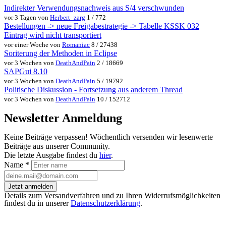
Indirekter Verwendungsnachweis aus S/4 verschwunden
vor 3 Tagen von
Herbert_zarg
1 / 772
Bestellungen -> neue Freigabestrategie -> Tabelle KSSK 032
Eintrag wird nicht transportiert
vor einer Woche von
Romaniac
8 / 27438
Soriterung der Methoden in Eclipse
vor 3 Wochen von
DeathAndPain
2 / 18669
SAPGui 8.10
vor 3 Wochen von
DeathAndPain
5 / 19792
Politische Diskussion - Fortsetzung aus anderem Thread
vor 3 Wochen von
DeathAndPain
10 / 152712
Newsletter Anmeldung
Keine Beiträge verpassen! Wöchentlich versenden wir lesenwerte
Beiträge aus unserer Community.
Die letzte Ausgabe findest du
hier
.
Name
*
Jetzt anmelden
Details zum Versandverfahren und zu Ihren Widerrufsmöglichkeiten
findest du in unserer
Datenschutzerklärung
.