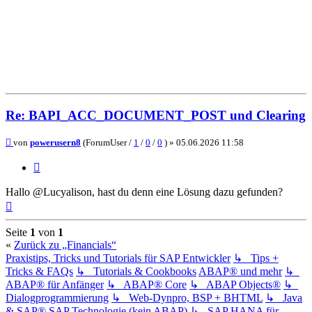
Re: BAPI_ACC_DOCUMENT_POST und Clearing
Beitrag
von
powerusern8
(ForumUser /
1
/
0
/
0
) »
05.06.2026 11:58
Zitieren
Hallo @Lucyalison, hast du denn eine Lösung dazu gefunden?
Nach
oben
Seite
1
von
1
«
Zurück zu „Financials“
Praxistips, Tricks und Tutorials für SAP Entwickler
↳ Tips +
Tricks & FAQs
↳ Tutorials & Cookbooks
ABAP® und mehr
↳
ABAP® für Anfänger
↳ ABAP® Core
↳ ABAP Objects®
↳
Dialogprogrammierung
↳ Web-Dynpro, BSP + BHTML
↳ Java
& SAP®
SAP Technologie (kein ABAP)
↳ SAP HANA für