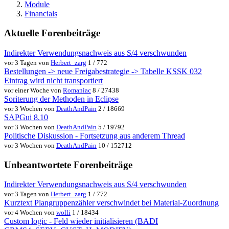
Module
Financials
Aktuelle Forenbeiträge
Indirekter Verwendungsnachweis aus S/4 verschwunden
vor 3 Tagen von
Herbert_zarg
1 / 772
Bestellungen -> neue Freigabestrategie -> Tabelle KSSK 032
Eintrag wird nicht transportiert
vor einer Woche von
Romaniac
8 / 27438
Soriterung der Methoden in Eclipse
vor 3 Wochen von
DeathAndPain
2 / 18669
SAPGui 8.10
vor 3 Wochen von
DeathAndPain
5 / 19792
Politische Diskussion - Fortsetzung aus anderem Thread
vor 3 Wochen von
DeathAndPain
10 / 152712
Unbeantwortete Forenbeiträge
Indirekter Verwendungsnachweis aus S/4 verschwunden
vor 3 Tagen von
Herbert_zarg
1 / 772
Kurztext Plangruppenzähler verschwindet bei Material-Zuordnung
vor 4 Wochen von
wolli
1 / 18434
Custom logic - Feld wieder initialisieren (BADI