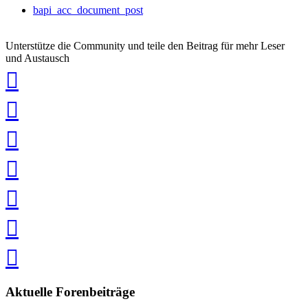
bapi_acc_document_post
Unterstütze die Community und teile den Beitrag für mehr Leser
und Austausch
auf
Xing
teilen
auf
LinkedIn
teilen
auf
Twitter
teilen
auf
Facebook
teilen
Pin
it
in
Pocket
speichern
via
via
Whatsapp
eMail
teilen
teilen
Aktuelle Forenbeiträge