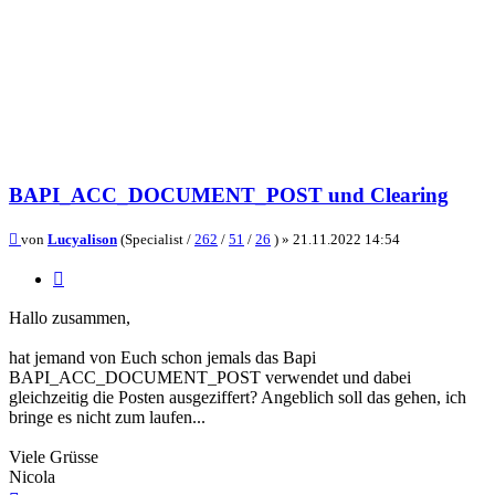
BAPI_ACC_DOCUMENT_POST und Clearing
Beitrag
von
Lucyalison
(Specialist /
262
/
51
/
26
) »
21.11.2022 14:54
Zitieren
Hallo zusammen,
hat jemand von Euch schon jemals das Bapi
BAPI_ACC_DOCUMENT_POST verwendet und dabei
gleichzeitig die Posten ausgeziffert? Angeblich soll das gehen, ich
bringe es nicht zum laufen...
Viele Grüsse
Nicola