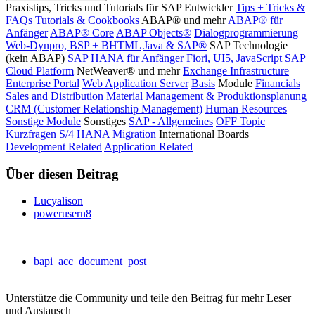
Praxistips, Tricks und Tutorials für SAP Entwickler
Tips + Tricks &
FAQs
Tutorials & Cookbooks
ABAP® und mehr
ABAP® für
Anfänger
ABAP® Core
ABAP Objects®
Dialogprogrammierung
Web-Dynpro, BSP + BHTML
Java & SAP®
SAP Technologie
(kein ABAP)
SAP HANA für Anfänger
Fiori, UI5, JavaScript
SAP
Cloud Platform
NetWeaver® und mehr
Exchange Infrastructure
Enterprise Portal
Web Application Server
Basis
Module
Financials
Sales and Distribution
Material Management & Produktionsplanung
CRM (Customer Relationship Management)
Human Resources
Sonstige Module
Sonstiges
SAP - Allgemeines
OFF Topic
Kurzfragen
S/4 HANA Migration
International Boards
Development Related
Application Related
Über diesen Beitrag
Lucyalison
powerusern8
bapi_acc_document_post
Unterstütze die Community und teile den Beitrag für mehr Leser
und Austausch