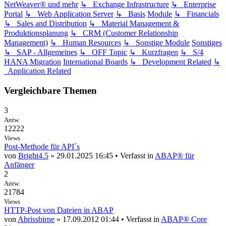
NetWeaver® und mehr
↳ Exchange Infrastructure
↳ Enterprise
Portal
↳ Web Application Server
↳ Basis
Module
↳ Financials
↳ Sales and Distribution
↳ Material Management &
Produktionsplanung
↳ CRM (Customer Relationship
Management)
↳ Human Resources
↳ Sonstige Module
Sonstiges
↳ SAP - Allgemeines
↳ OFF Topic
↳ Kurzfragen
↳ S/4
HANA Migration
International Boards
↳ Development Related
↳
Application Related
Vergleichbare Themen
3
Antw.
12222
Views
Post-Methode für API´s
von
Bright4.5
» 29.01.2025 16:45 • Verfasst in
ABAP® für
Anfänger
2
Antw.
21784
Views
HTTP-Post von Dateien in ABAP
von
Abrissbirne
» 17.09.2012 01:44 • Verfasst in
ABAP® Core