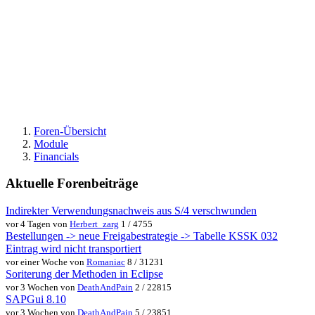
Foren-Übersicht
Module
Financials
Aktuelle Forenbeiträge
Indirekter Verwendungsnachweis aus S/4 verschwunden
vor 4 Tagen von
Herbert_zarg
1 / 4755
Bestellungen -> neue Freigabestrategie -> Tabelle KSSK 032
Eintrag wird nicht transportiert
vor einer Woche von
Romaniac
8 / 31231
Soriterung der Methoden in Eclipse
vor 3 Wochen von
DeathAndPain
2 / 22815
SAPGui 8.10
vor 3 Wochen von
DeathAndPain
5 / 23851