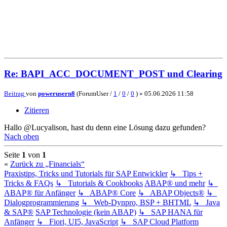
Re: BAPI_ACC_DOCUMENT_POST und Clearing
Beitrag
von
powerusern8
(ForumUser /
1
/
0
/
0
) »
05.06.2026 11:58
Zitieren
Hallo @Lucyalison, hast du denn eine Lösung dazu gefunden?
Nach oben
Seite
1
von
1
«
Zurück zu „Financials“
Praxistips, Tricks und Tutorials für SAP Entwickler
↳ Tips +
Tricks & FAQs
↳ Tutorials & Cookbooks
ABAP® und mehr
↳
ABAP® für Anfänger
↳ ABAP® Core
↳ ABAP Objects®
↳
Dialogprogrammierung
↳ Web-Dynpro, BSP + BHTML
↳ Java
& SAP®
SAP Technologie (kein ABAP)
↳ SAP HANA für
Anfänger
↳ Fiori, UI5, JavaScript
↳ SAP Cloud Platform