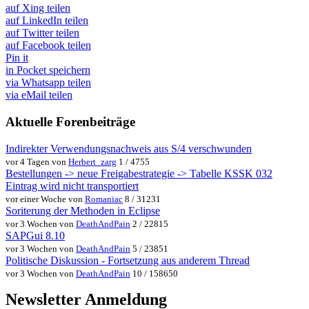
auf Xing teilen
auf LinkedIn teilen
auf Twitter teilen
auf Facebook teilen
Pin it
in Pocket speichern
via Whatsapp teilen
via eMail teilen
Aktuelle Forenbeiträge
Indirekter Verwendungsnachweis aus S/4 verschwunden
vor 4 Tagen von
Herbert_zarg
1 / 4755
Bestellungen -> neue Freigabestrategie -> Tabelle KSSK 032
Eintrag wird nicht transportiert
vor einer Woche von
Romaniac
8 / 31231
Soriterung der Methoden in Eclipse
vor 3 Wochen von
DeathAndPain
2 / 22815
SAPGui 8.10
vor 3 Wochen von
DeathAndPain
5 / 23851
Politische Diskussion - Fortsetzung aus anderem Thread
vor 3 Wochen von
DeathAndPain
10 / 158650
Newsletter Anmeldung