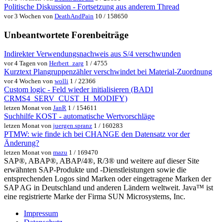
Politische Diskussion - Fortsetzung aus anderem Thread
vor 3 Wochen von
DeathAndPain
10 / 158650
Unbeantwortete Forenbeiträge
Indirekter Verwendungsnachweis aus S/4 verschwunden
vor 4 Tagen von
Herbert_zarg
1 / 4755
Kurztext Plangruppenzähler verschwindet bei Material-Zuordnung
vor 4 Wochen von
wolli
1 / 22366
Custom logic - Feld wieder initialisieren (BADI
CRMS4_SERV_CUST_H_MODIFY)
letzen Monat von
JanR
1 / 154611
Suchhilfe KOST - automatische Wertvorschläge
letzen Monat von
juergen.spranz
1 / 160283
PTMW: wie finde ich bei CHANGE den Datensatz vor der
Änderung?
letzen Monat von
mazu
1 / 169470
SAP®, ABAP®, ABAP/4®, R/3® und weitere auf dieser Site
erwähnten SAP-Produkte und -Dienstleistungen sowie die
entsprechenden Logos sind Marken oder eingetragene Marken der
SAP AG in Deutschland und anderen Ländern weltweit. Java™ ist
eine registrierte Marke der Firma SUN Microsystems, Inc.
Impressum