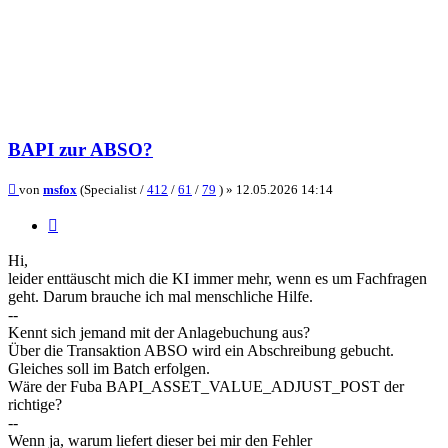
BAPI zur ABSO?
Beitrag
von
msfox
(Specialist /
412
/
61
/
79
) »
12.05.2026 14:14
Zitieren
Hi,
leider enttäuscht mich die KI immer mehr, wenn es um Fachfragen
geht. Darum brauche ich mal menschliche Hilfe.
--
Kennt sich jemand mit der Anlagebuchung aus?
Über die Transaktion ABSO wird ein Abschreibung gebucht.
Gleiches soll im Batch erfolgen.
Wäre der Fuba BAPI_ASSET_VALUE_ADJUST_POST der
richtige?
--
Wenn ja, warum liefert dieser bei mir den Fehler