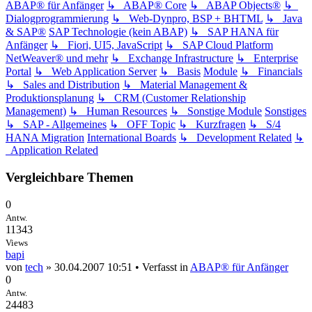
ABAP® für Anfänger
↳ ABAP® Core
↳ ABAP Objects®
↳
Dialogprogrammierung
↳ Web-Dynpro, BSP + BHTML
↳ Java
& SAP®
SAP Technologie (kein ABAP)
↳ SAP HANA für
Anfänger
↳ Fiori, UI5, JavaScript
↳ SAP Cloud Platform
NetWeaver® und mehr
↳ Exchange Infrastructure
↳ Enterprise
Portal
↳ Web Application Server
↳ Basis
Module
↳ Financials
↳ Sales and Distribution
↳ Material Management &
Produktionsplanung
↳ CRM (Customer Relationship
Management)
↳ Human Resources
↳ Sonstige Module
Sonstiges
↳ SAP - Allgemeines
↳ OFF Topic
↳ Kurzfragen
↳ S/4
HANA Migration
International Boards
↳ Development Related
↳
Application Related
Vergleichbare Themen
0
Antw.
11343
Views
bapi
von
tech
» 30.04.2007 10:51 • Verfasst in
ABAP® für Anfänger
0
Antw.
24483