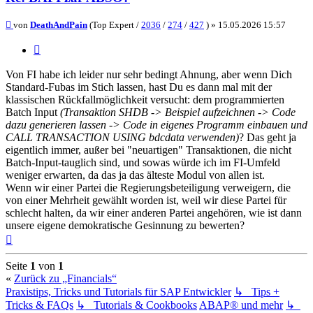
Beitrag
von
DeathAndPain
(Top Expert /
2036
/
274
/
427
) »
15.05.2026 15:57
Zitieren
Von FI habe ich leider nur sehr bedingt Ahnung, aber wenn Dich
Standard-Fubas im Stich lassen, hast Du es dann mal mit der
klassischen Rückfallmöglichkeit versucht: dem programmierten
Batch Input
(Transaktion SHDB -> Beispiel aufzeichnen -> Code
dazu generieren lassen -> Code in eigenes Programm einbauen und
CALL TRANSACTION USING bdcdata verwenden)
? Das geht ja
eigentlich immer, außer bei "neuartigen" Transaktionen, die nicht
Batch-Input-tauglich sind, und sowas würde ich im FI-Umfeld
weniger erwarten, da das ja das älteste Modul von allen ist.
Wenn wir einer Partei die Regierungsbeteiligung verweigern, die
von einer Mehrheit gewählt worden ist, weil wir diese Partei für
schlecht halten, da wir einer anderen Partei angehören, wie ist dann
unsere eigene demokratische Gesinnung zu bewerten?
Nach
oben
Seite
1
von
1
«
Zurück zu „Financials“
Praxistips, Tricks und Tutorials für SAP Entwickler
↳ Tips +
Tricks & FAQs
↳ Tutorials & Cookbooks
ABAP® und mehr
↳