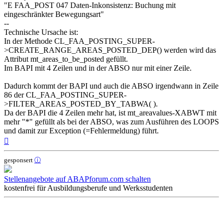
"E FAA_POST 047 Daten-Inkonsistenz: Buchung mit
eingeschränkter Bewegungsart"
--
Technische Ursache ist:
In der Methode CL_FAA_POSTING_SUPER-
>CREATE_RANGE_AREAS_POSTED_DEP() werden wird das
Attribut mt_areas_to_be_posted gefüllt.
Im BAPI mit 4 Zeilen und in der ABSO nur mit einer Zeile.
Dadurch kommt der BAPI und auch die ABSO irgendwann in Zeile
86 der CL_FAA_POSTING_SUPER-
>FILTER_AREAS_POSTED_BY_TABWA( ).
Da der BAPI die 4 Zeilen mehr hat, ist mt_areavalues-XABWT mit
mehr "*" gefüllt als bei der ABSO, was zum Ausführen des LOOPS
und damit zur Exception (=Fehlermeldung) führt.
Nach
oben
gesponsert
ⓘ
Stellenangebote auf ABAPforum.com schalten
kostenfrei für Ausbildungsberufe und Werksstudenten