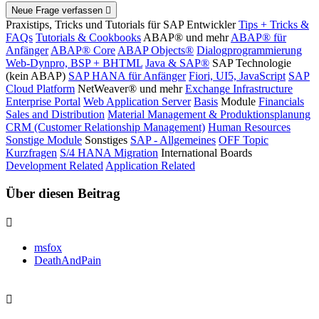
Neue Frage verfassen
Praxistips, Tricks und Tutorials für SAP Entwickler
Tips + Tricks &
FAQs
Tutorials & Cookbooks
ABAP® und mehr
ABAP® für
Anfänger
ABAP® Core
ABAP Objects®
Dialogprogrammierung
Web-Dynpro, BSP + BHTML
Java & SAP®
SAP Technologie
(kein ABAP)
SAP HANA für Anfänger
Fiori, UI5, JavaScript
SAP
Cloud Platform
NetWeaver® und mehr
Exchange Infrastructure
Enterprise Portal
Web Application Server
Basis
Module
Financials
Sales and Distribution
Material Management & Produktionsplanung
CRM (Customer Relationship Management)
Human Resources
Sonstige Module
Sonstiges
SAP - Allgemeines
OFF Topic
Kurzfragen
S/4 HANA Migration
International Boards
Development Related
Application Related
Über diesen Beitrag
msfox
DeathAndPain