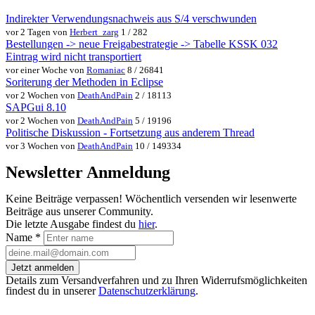
Indirekter Verwendungsnachweis aus S/4 verschwunden
vor 2 Tagen von
Herbert_zarg
1 / 282
Bestellungen -> neue Freigabestrategie -> Tabelle KSSK 032
Eintrag wird nicht transportiert
vor einer Woche von
Romaniac
8 / 26841
Soriterung der Methoden in Eclipse
vor 2 Wochen von
DeathAndPain
2 / 18113
SAPGui 8.10
vor 2 Wochen von
DeathAndPain
5 / 19196
Politische Diskussion - Fortsetzung aus anderem Thread
vor 3 Wochen von
DeathAndPain
10 / 149334
Newsletter Anmeldung
Keine Beiträge verpassen! Wöchentlich versenden wir lesenwerte
Beiträge aus unserer Community.
Die letzte Ausgabe findest du
hier
.
Name
*
Jetzt anmelden
Details zum Versandverfahren und zu Ihren Widerrufsmöglichkeiten
findest du in unserer
Datenschutzerklärung
.