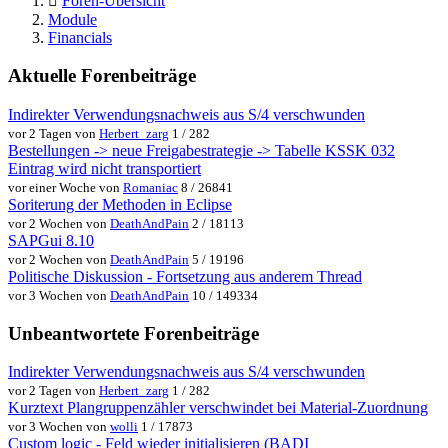
Foren-Übersicht
Module
Financials
Aktuelle Forenbeiträge
Indirekter Verwendungsnachweis aus S/4 verschwunden
vor 2 Tagen von
Herbert_zarg
1 / 282
Bestellungen -> neue Freigabestrategie -> Tabelle KSSK 032
Eintrag wird nicht transportiert
vor einer Woche von
Romaniac
8 / 26841
Soriterung der Methoden in Eclipse
vor 2 Wochen von
DeathAndPain
2 / 18113
SAPGui 8.10
vor 2 Wochen von
DeathAndPain
5 / 19196
Politische Diskussion - Fortsetzung aus anderem Thread
vor 3 Wochen von
DeathAndPain
10 / 149334
Unbeantwortete Forenbeiträge
Indirekter Verwendungsnachweis aus S/4 verschwunden
vor 2 Tagen von
Herbert_zarg
1 / 282
Kurztext Plangruppenzähler verschwindet bei Material-Zuordnung
vor 3 Wochen von
wolli
1 / 17873
Custom logic - Feld wieder initialisieren (BADI