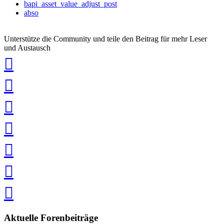
bapi_asset_value_adjust_post
abso
Unterstütze die Community und teile den Beitrag für mehr Leser
und Austausch
auf
Xing
teilen
auf
LinkedIn
teilen
auf
Twitter
teilen
auf
Facebook
teilen
Pin
it
in
Pocket
speichern
via
via
Whatsapp
eMail
teilen
teilen
Aktuelle Forenbeiträge