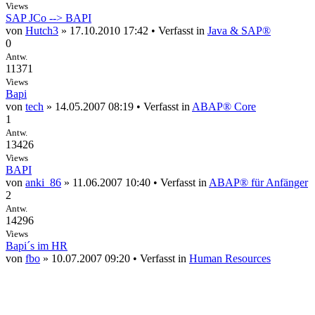
Views
SAP JCo --> BAPI
von
Hutch3
» 17.10.2010 17:42 • Verfasst in
Java & SAP®
0
Antw.
11371
Views
Bapi
von
tech
» 14.05.2007 08:19 • Verfasst in
ABAP® Core
1
Antw.
13426
Views
BAPI
von
anki_86
» 11.06.2007 10:40 • Verfasst in
ABAP® für Anfänger
2
Antw.
14296
Views
Bapi´s im HR
von
fbo
» 10.07.2007 09:20 • Verfasst in
Human Resources