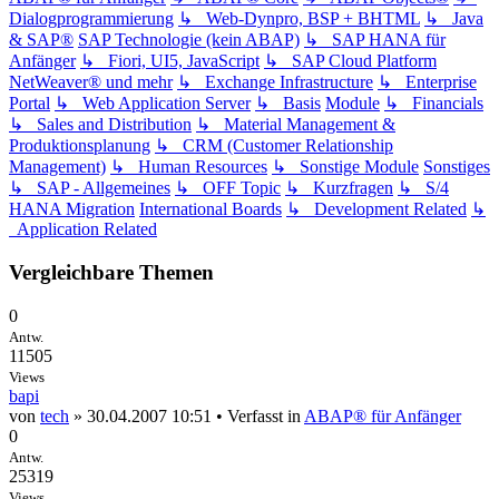
Dialogprogrammierung
↳ Web-Dynpro, BSP + BHTML
↳ Java
& SAP®
SAP Technologie (kein ABAP)
↳ SAP HANA für
Anfänger
↳ Fiori, UI5, JavaScript
↳ SAP Cloud Platform
NetWeaver® und mehr
↳ Exchange Infrastructure
↳ Enterprise
Portal
↳ Web Application Server
↳ Basis
Module
↳ Financials
↳ Sales and Distribution
↳ Material Management &
Produktionsplanung
↳ CRM (Customer Relationship
Management)
↳ Human Resources
↳ Sonstige Module
Sonstiges
↳ SAP - Allgemeines
↳ OFF Topic
↳ Kurzfragen
↳ S/4
HANA Migration
International Boards
↳ Development Related
↳
Application Related
Vergleichbare Themen
0
Antw.
11505
Views
bapi
von
tech
» 30.04.2007 10:51 • Verfasst in
ABAP® für Anfänger
0
Antw.
25319
Views