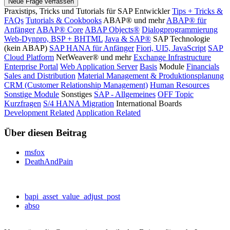
Neue Frage verfassen
Praxistips, Tricks und Tutorials für SAP Entwickler
Tips + Tricks &
FAQs
Tutorials & Cookbooks
ABAP® und mehr
ABAP® für
Anfänger
ABAP® Core
ABAP Objects®
Dialogprogrammierung
Web-Dynpro, BSP + BHTML
Java & SAP®
SAP Technologie
(kein ABAP)
SAP HANA für Anfänger
Fiori, UI5, JavaScript
SAP
Cloud Platform
NetWeaver® und mehr
Exchange Infrastructure
Enterprise Portal
Web Application Server
Basis
Module
Financials
Sales and Distribution
Material Management & Produktionsplanung
CRM (Customer Relationship Management)
Human Resources
Sonstige Module
Sonstiges
SAP - Allgemeines
OFF Topic
Kurzfragen
S/4 HANA Migration
International Boards
Development Related
Application Related
Über diesen Beitrag
msfox
DeathAndPain
bapi_asset_value_adjust_post
abso