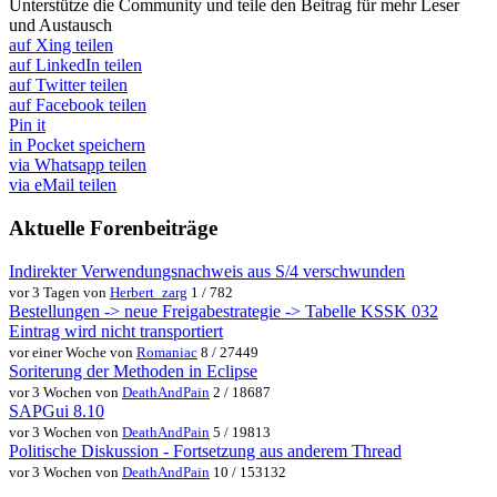
Unterstütze die Community und teile den Beitrag für mehr Leser
und Austausch
auf Xing teilen
auf LinkedIn teilen
auf Twitter teilen
auf Facebook teilen
Pin it
in Pocket speichern
via Whatsapp teilen
via eMail teilen
Aktuelle Forenbeiträge
Indirekter Verwendungsnachweis aus S/4 verschwunden
vor 3 Tagen von
Herbert_zarg
1 / 782
Bestellungen -> neue Freigabestrategie -> Tabelle KSSK 032
Eintrag wird nicht transportiert
vor einer Woche von
Romaniac
8 / 27449
Soriterung der Methoden in Eclipse
vor 3 Wochen von
DeathAndPain
2 / 18687
SAPGui 8.10
vor 3 Wochen von
DeathAndPain
5 / 19813
Politische Diskussion - Fortsetzung aus anderem Thread
vor 3 Wochen von
DeathAndPain
10 / 153132