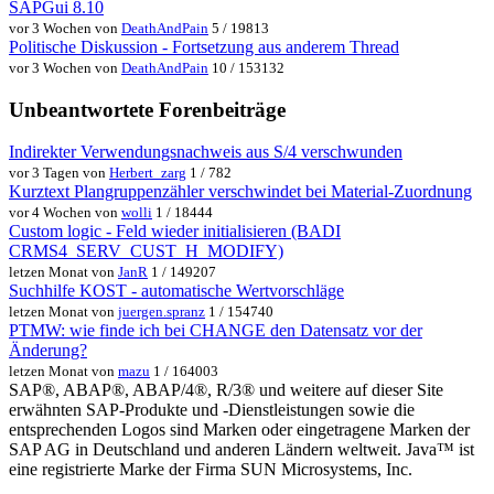
SAPGui 8.10
vor 3 Wochen von
DeathAndPain
5 / 19813
Politische Diskussion - Fortsetzung aus anderem Thread
vor 3 Wochen von
DeathAndPain
10 / 153132
Unbeantwortete Forenbeiträge
Indirekter Verwendungsnachweis aus S/4 verschwunden
vor 3 Tagen von
Herbert_zarg
1 / 782
Kurztext Plangruppenzähler verschwindet bei Material-Zuordnung
vor 4 Wochen von
wolli
1 / 18444
Custom logic - Feld wieder initialisieren (BADI
CRMS4_SERV_CUST_H_MODIFY)
letzen Monat von
JanR
1 / 149207
Suchhilfe KOST - automatische Wertvorschläge
letzen Monat von
juergen.spranz
1 / 154740
PTMW: wie finde ich bei CHANGE den Datensatz vor der
Änderung?
letzen Monat von
mazu
1 / 164003
SAP®, ABAP®, ABAP/4®, R/3® und weitere auf dieser Site
erwähnten SAP-Produkte und -Dienstleistungen sowie die
entsprechenden Logos sind Marken oder eingetragene Marken der
SAP AG in Deutschland und anderen Ländern weltweit. Java™ ist
eine registrierte Marke der Firma SUN Microsystems, Inc.