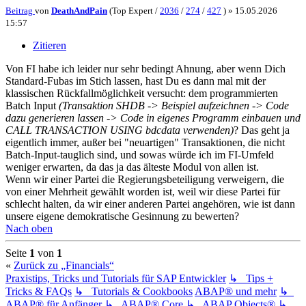
Beitrag
von
DeathAndPain
(Top Expert /
2036
/
274
/
427
) »
15.05.2026
15:57
Zitieren
Von FI habe ich leider nur sehr bedingt Ahnung, aber wenn Dich
Standard-Fubas im Stich lassen, hast Du es dann mal mit der
klassischen Rückfallmöglichkeit versucht: dem programmierten
Batch Input
(Transaktion SHDB -> Beispiel aufzeichnen -> Code
dazu generieren lassen -> Code in eigenes Programm einbauen und
CALL TRANSACTION USING bdcdata verwenden)
? Das geht ja
eigentlich immer, außer bei "neuartigen" Transaktionen, die nicht
Batch-Input-tauglich sind, und sowas würde ich im FI-Umfeld
weniger erwarten, da das ja das älteste Modul von allen ist.
Wenn wir einer Partei die Regierungsbeteiligung verweigern, die
von einer Mehrheit gewählt worden ist, weil wir diese Partei für
schlecht halten, da wir einer anderen Partei angehören, wie ist dann
unsere eigene demokratische Gesinnung zu bewerten?
Nach oben
Seite
1
von
1
«
Zurück zu „Financials“
Praxistips, Tricks und Tutorials für SAP Entwickler
↳ Tips +
Tricks & FAQs
↳ Tutorials & Cookbooks
ABAP® und mehr
↳
ABAP® für Anfänger
↳ ABAP® Core
↳ ABAP Objects®
↳