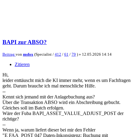
BAPI zur ABSO?
Beitrag
von
msfox
(Specialist /
412
/
61
/
79
) »
12.05.2026 14:14
Zitieren
Hi,
leider enttäuscht mich die KI immer mehr, wenn es um Fachfragen
geht. Darum brauche ich mal menschliche Hilfe.
--
Kennt sich jemand mit der Anlagebuchung aus?
Über die Transaktion ABSO wird ein Abschreibung gebucht.
Gleiches soll im Batch erfolgen.
Wäre der Fuba BAPI_ASSET_VALUE_ADJUST_POST der
richtige?
--
Wenn ja, warum liefert dieser bei mir den Fehler
"E FAA_POST 047 Daten-Inkonsistenz: Buchung mit