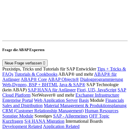
Frage die ABAP Experten
Neue Frage verfassen
Praxistips, Tricks und Tutorials für SAP Entwickler
Tips + Tricks &
FAQs
Tutorials & Cookbooks
ABAP® und mehr
ABAP® für
Anfänger
ABAP® Core
ABAP Objects®
Dialogprogrammierung
Web-Dynpro, BSP + BHTML
Java & SAP®
SAP Technologie
(kein ABAP)
SAP HANA für Anfänger
Fiori, UI5, JavaScript
SAP
Cloud Platform
NetWeaver® und mehr
Exchange Infrastructure
Enterprise Portal
Web Application Server
Basis
Module
Financials
Sales and Distribution
Material Management & Produktionsplanung
CRM (Customer Relationship Management)
Human Resources
Sonstige Module
Sonstiges
SAP - Allgemeines
OFF Topic
Kurzfragen
S/4 HANA Migration
International Boards
Development Related
Application Related