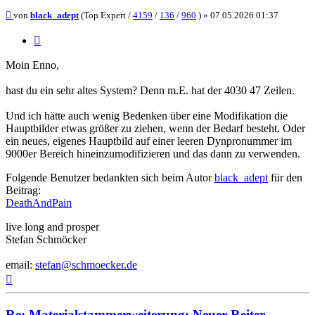
Beitrag
von
black_adept
(Top Expert /
4159
/
136
/
960
) »
07.05.2026 01:37
Zitieren
Moin Enno,
hast du ein sehr altes System? Denn m.E. hat der 4030 47 Zeilen.
Und ich hätte auch wenig Bedenken über eine Modifikation die
Hauptbilder etwas größer zu ziehen, wenn der Bedarf besteht. Oder
ein neues, eigenes Hauptbild auf einer leeren Dynpronummer im
9000er Bereich hineinzumodifizieren und das dann zu verwenden.
Folgende Benutzer bedankten sich beim Autor
black_adept
für den
Beitrag:
DeathAndPain
live long and prosper
Stefan Schmöcker
email:
stefan@schmoecker.de
Nach
oben
Re: Materialstammerweiterung: Neuer Reiter