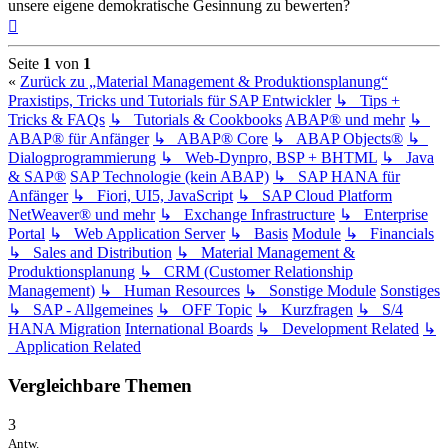
unsere eigene demokratische Gesinnung zu bewerten?
Nach
oben
Seite
1
von
1
«
Zurück zu „Material Management & Produktionsplanung“
Praxistips, Tricks und Tutorials für SAP Entwickler
↳ Tips +
Tricks & FAQs
↳ Tutorials & Cookbooks
ABAP® und mehr
↳
ABAP® für Anfänger
↳ ABAP® Core
↳ ABAP Objects®
↳
Dialogprogrammierung
↳ Web-Dynpro, BSP + BHTML
↳ Java
& SAP®
SAP Technologie (kein ABAP)
↳ SAP HANA für
Anfänger
↳ Fiori, UI5, JavaScript
↳ SAP Cloud Platform
NetWeaver® und mehr
↳ Exchange Infrastructure
↳ Enterprise
Portal
↳ Web Application Server
↳ Basis
Module
↳ Financials
↳ Sales and Distribution
↳ Material Management &
Produktionsplanung
↳ CRM (Customer Relationship
Management)
↳ Human Resources
↳ Sonstige Module
Sonstiges
↳ SAP - Allgemeines
↳ OFF Topic
↳ Kurzfragen
↳ S/4
HANA Migration
International Boards
↳ Development Related
↳
Application Related
Vergleichbare Themen
3
Antw.