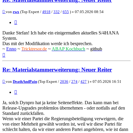
Beitrag
von
ewx
(Top Expert /
4918
/
332
/
655
) »
07.05.2026 08:54
Zitieren
Danke Stefan! Ich habe ein einigermaßen aktuelles S/4HANA
System.
Das mit der Modifikation werde ich besprechen.
~
Enno
~
Tricktresor.de
~
ABAP Kochbuch
~
github
Nach
oben
Re: Materialstammerweiterung: Neuer Reiter
Beitrag
von
DeathAndPain
(Top Expert /
2036
/
274
/
427
) »
07.05.2026 16:51
Zitieren
Ja, solch Dynpro hat ja keine Seiteneffekte. Das kann man bei
Release-Upgrades problemlos übernehmen - oder notfalls auf den
Standard zurückfallen.
Wenn wir einer Partei die Regierungsbeteiligung verweigern, die
von einer Mehrheit gewählt worden ist, weil wir diese Partei für
schlecht halten, da wir einer anderen Partei angehören, wie ist dann