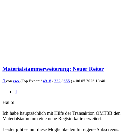
Materialstammerweiterung: Neuer Reiter
Beitrag
von
ewx
(Top Expert /
4918
/
332
/
655
) »
06.05.2026 18:40
Zitieren
Hallo!
Ich habe hauptsächlich mit Hilfe der Transaktion OMT3B den
Materialstamm um eine neue Registerkarte erweitert.
Leider gibt es nur diese Möglichkeiten für eigene Subscreens: