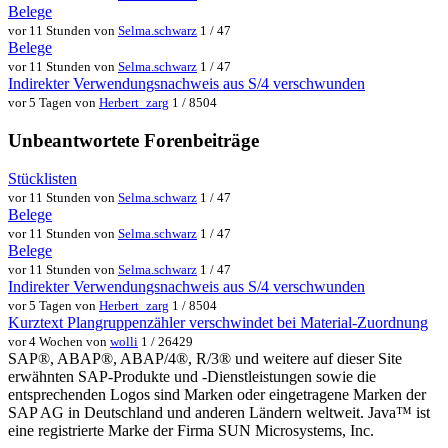
Belege
vor 11 Stunden von
Selma.schwarz
1 / 47
Belege
vor 11 Stunden von
Selma.schwarz
1 / 47
Indirekter Verwendungsnachweis aus S/4 verschwunden
vor 5 Tagen von
Herbert_zarg
1 / 8504
Unbeantwortete Forenbeiträge
Stücklisten
vor 11 Stunden von
Selma.schwarz
1 / 47
Belege
vor 11 Stunden von
Selma.schwarz
1 / 47
Belege
vor 11 Stunden von
Selma.schwarz
1 / 47
Indirekter Verwendungsnachweis aus S/4 verschwunden
vor 5 Tagen von
Herbert_zarg
1 / 8504
Kurztext Plangruppenzähler verschwindet bei Material-Zuordnung
vor 4 Wochen von
wolli
1 / 26429
SAP®, ABAP®, ABAP/4®, R/3® und weitere auf dieser Site
erwähnten SAP-Produkte und -Dienstleistungen sowie die
entsprechenden Logos sind Marken oder eingetragene Marken der
SAP AG in Deutschland und anderen Ländern weltweit. Java™ ist
eine registrierte Marke der Firma SUN Microsystems, Inc.