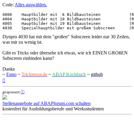
Code:
Alles auswählen
.
4000	Hauptbilder mit  6 Bildbausteinen            (Registerkarte)

4004	Hauptbilder mit 10 Bildbausteinen            (Registerkarte)

4005	Hauptbilder mit 19 Bildbausteinen            (Registerkarte)

4030	Spezialhauptbilder mit großem Subscreen      
Dynpro 4030 hat mit dem "großen" Subscreen leider nur 30 Zeilen,
was mir zu wenig ist.
Gibt es Tricks oder übersehe ich etwas, wie ich EINEN GROßEN
Subscreen einbinden kann?
Danke
~
Enno
~
Tricktresor.de
~
ABAP Kochbuch
~
github
Nach
oben
gesponsert
ⓘ
Stellenangebote auf ABAPforum.com schalten
kostenfrei für Ausbildungsberufe und Werksstudenten