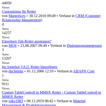
44050
Views
Customizing für Reiter
von
Margolwes
» 30.12.2010 09:49 • Verfasst in
CRM (Customer
Relationship Management)
4
Antw.
14257
Views
Einzelnen Tab-Reiter ausgrauen?
von
MQ6
» 23.08.2007 09:49 • Verfasst in
Dialogprogrammierung
3
Antw.
13207
Views
Im Angebot VA21 Reiter hinzufügen
von
duchemin
» 01.12.2006 12:10 • Verfasst in
ABAP® Core
1
Antw.
9111
Views
Custom TableControll in MM0X Reiter - Custom TableControll in
MM0X Reiter
von
roko1983
» 09.12.2019 06:42 • Verfasst in
Material
Management & Produktionsplanung