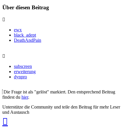
Über diesen Beitrag
ewx
black_adept
DeathAndPain
subscreen
erweiterung
dynpro
Die Frage ist als "gelöst" markiert. Den entsprechend Beitrag
findest du
hier
.
Unterstütze die Community und teile den Beitrag für mehr Leser
und Austausch
auf
Xing
teilen
auf