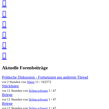
LinkedIn
teilen
auf
Twitter
teilen
auf
Facebook
teilen
Pin
it
in
Pocket
speichern
via
via
Whatsapp
eMail
teilen
teilen
Aktuelle Forenbeiträge
Politische Diskussion - Fortsetzung aus anderem Thread
vor 2 Stunden von
Wann
11 / 162572
Stücklisten
vor 11 Stunden von
Selma.schwarz
1 / 47
Belege
vor 11 Stunden von
Selma.schwarz
1 / 47
Belege
vor 11 Stunden von
Selma.schwarz
1 / 47