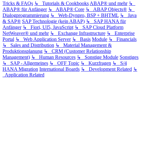
Tricks & FAQs
↳ Tutorials & Cookbooks
ABAP® und mehr
↳
ABAP® für Anfänger
↳ ABAP® Core
↳ ABAP Objects®
↳
Dialogprogrammierung
↳ Web-Dynpro, BSP + BHTML
↳ Java
& SAP®
SAP Technologie (kein ABAP)
↳ SAP HANA für
Anfänger
↳ Fiori, UI5, JavaScript
↳ SAP Cloud Platform
NetWeaver® und mehr
↳ Exchange Infrastructure
↳ Enterprise
Portal
↳ Web Application Server
↳ Basis
Module
↳ Financials
↳ Sales and Distribution
↳ Material Management &
Produktionsplanung
↳ CRM (Customer Relationship
Management)
↳ Human Resources
↳ Sonstige Module
Sonstiges
↳ SAP - Allgemeines
↳ OFF Topic
↳ Kurzfragen
↳ S/4
HANA Migration
International Boards
↳ Development Related
↳
Application Related