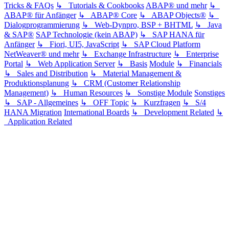
Tricks & FAQs
↳ Tutorials & Cookbooks
ABAP® und mehr
↳
ABAP® für Anfänger
↳ ABAP® Core
↳ ABAP Objects®
↳
Dialogprogrammierung
↳ Web-Dynpro, BSP + BHTML
↳ Java
& SAP®
SAP Technologie (kein ABAP)
↳ SAP HANA für
Anfänger
↳ Fiori, UI5, JavaScript
↳ SAP Cloud Platform
NetWeaver® und mehr
↳ Exchange Infrastructure
↳ Enterprise
Portal
↳ Web Application Server
↳ Basis
Module
↳ Financials
↳ Sales and Distribution
↳ Material Management &
Produktionsplanung
↳ CRM (Customer Relationship
Management)
↳ Human Resources
↳ Sonstige Module
Sonstiges
↳ SAP - Allgemeines
↳ OFF Topic
↳ Kurzfragen
↳ S/4
HANA Migration
International Boards
↳ Development Related
↳
Application Related