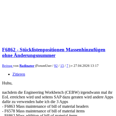
F6862 - Stücklistenpositionen Massenhinzufügen
ohne Änderungsnummer
Beitrag
von
Radinator
(ForumUser /
92
/
15
/
7
) »
27.04.2026 13:17
Zitieren
Huhu,
nachdem die Engineering Workbench (CEBW) irgendwann mal ihr
EoL erreichen wird und seitens SAP dazu geraten wird andere Apps
dafür zu verwenden habe ich die 3 Apps
- F6863 Mass maintenance of bill of material headers
- F6578 Mass maintenance of bill of material items
- F6862 Mass addition of bill of material items