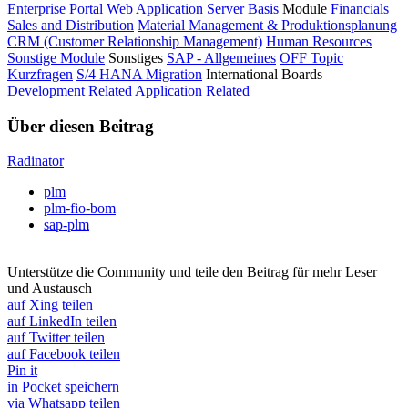
Enterprise Portal
Web Application Server
Basis
Module
Financials
Sales and Distribution
Material Management & Produktionsplanung
CRM (Customer Relationship Management)
Human Resources
Sonstige Module
Sonstiges
SAP - Allgemeines
OFF Topic
Kurzfragen
S/4 HANA Migration
International Boards
Development Related
Application Related
Über diesen Beitrag
Radinator
plm
plm-fio-bom
sap-plm
Unterstütze die Community und teile den Beitrag für mehr Leser
und Austausch
auf Xing teilen
auf LinkedIn teilen
auf Twitter teilen
auf Facebook teilen
Pin it
in Pocket speichern
via Whatsapp teilen