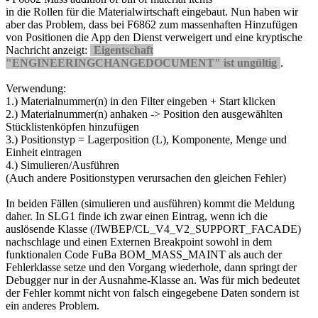
in die Rollen für die Materialwirtschaft eingebaut. Nun haben wir
aber das Problem, dass bei F6862 zum massenhaften Hinzufügen
von Positionen die App den Dienst verweigert und eine kryptische
Nachricht anzeigt:
Eigentschaft
"ENGINEERINGCHANGEDOCUMENT" ist ungültig
.
Verwendung:
1.) Materialnummer(n) in den Filter eingeben + Start klicken
2.) Materialnummer(n) anhaken -> Position den ausgewählten
Stücklistenköpfen hinzufügen
3.) Positionstyp = Lagerposition (L), Komponente, Menge und
Einheit eintragen
4.) Simulieren/Ausführen
(Auch andere Positionstypen verursachen den gleichen Fehler)
In beiden Fällen (simulieren und ausführen) kommt die Meldung
daher. In SLG1 finde ich zwar einen Eintrag, wenn ich die
auslösende Klasse (/IWBEP/CL_V4_V2_SUPPORT_FACADE)
nachschlage und einen Externen Breakpoint sowohl in dem
funktionalen Code FuBa BOM_MASS_MAINT als auch der
Fehlerklasse setze und den Vorgang wiederhole, dann springt der
Debugger nur in der Ausnahme-Klasse an. Was für mich bedeutet
der Fehler kommt nicht von falsch eingegebene Daten sondern ist
ein anderes Problem.