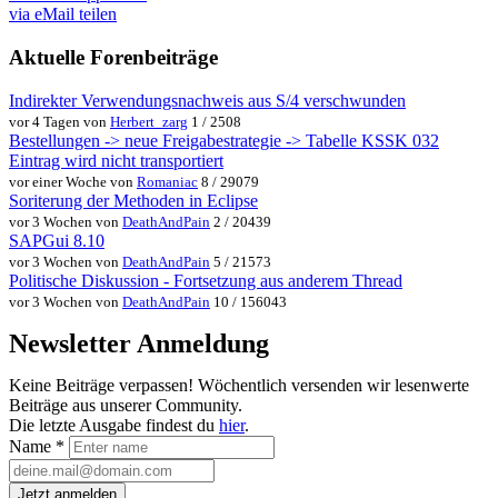
via eMail teilen
Aktuelle Forenbeiträge
Indirekter Verwendungsnachweis aus S/4 verschwunden
vor 4 Tagen von
Herbert_zarg
1 / 2508
Bestellungen -> neue Freigabestrategie -> Tabelle KSSK 032
Eintrag wird nicht transportiert
vor einer Woche von
Romaniac
8 / 29079
Soriterung der Methoden in Eclipse
vor 3 Wochen von
DeathAndPain
2 / 20439
SAPGui 8.10
vor 3 Wochen von
DeathAndPain
5 / 21573
Politische Diskussion - Fortsetzung aus anderem Thread
vor 3 Wochen von
DeathAndPain
10 / 156043
Newsletter Anmeldung
Keine Beiträge verpassen! Wöchentlich versenden wir lesenwerte
Beiträge aus unserer Community.
Die letzte Ausgabe findest du
hier
.
Name
*
Jetzt anmelden