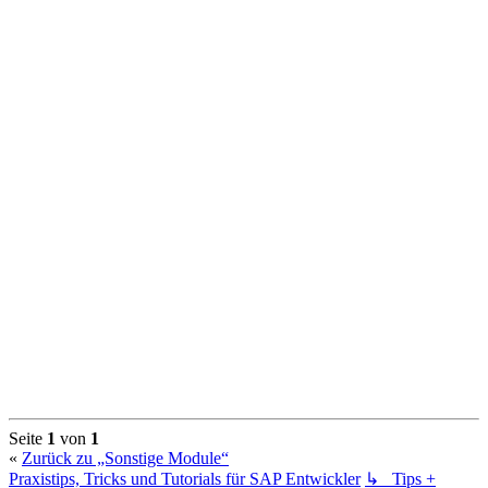
Seite
1
von
1
«
Zurück zu „Sonstige Module“
Praxistips, Tricks und Tutorials für SAP Entwickler
↳ Tips +