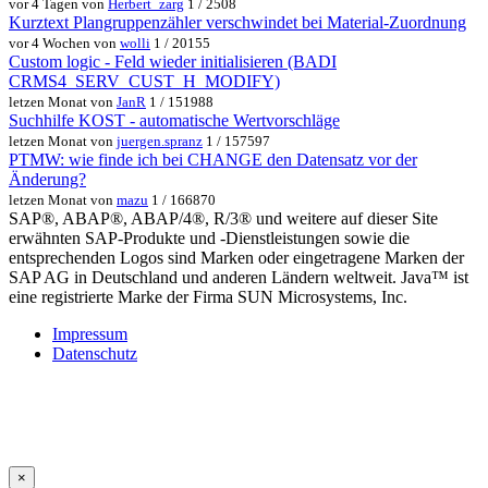
vor 4 Tagen von
Herbert_zarg
1 / 2508
Kurztext Plangruppenzähler verschwindet bei Material-Zuordnung
vor 4 Wochen von
wolli
1 / 20155
Custom logic - Feld wieder initialisieren (BADI
CRMS4_SERV_CUST_H_MODIFY)
letzen Monat von
JanR
1 / 151988
Suchhilfe KOST - automatische Wertvorschläge
letzen Monat von
juergen.spranz
1 / 157597
PTMW: wie finde ich bei CHANGE den Datensatz vor der
Änderung?
letzen Monat von
mazu
1 / 166870
SAP®, ABAP®, ABAP/4®, R/3® und weitere auf dieser Site
erwähnten SAP-Produkte und -Dienstleistungen sowie die
entsprechenden Logos sind Marken oder eingetragene Marken der
SAP AG in Deutschland und anderen Ländern weltweit. Java™ ist
eine registrierte Marke der Firma SUN Microsystems, Inc.
Impressum
Datenschutz
×