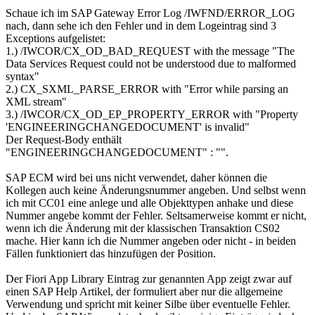
Schaue ich im SAP Gateway Error Log /IWFND/ERROR_LOG
nach, dann sehe ich den Fehler und in dem Logeintrag sind 3
Exceptions aufgelistet:
1.) /IWCOR/CX_OD_BAD_REQUEST with the message "The
Data Services Request could not be understood due to malformed
syntax"
2.) CX_SXML_PARSE_ERROR with "Error while parsing an
XML stream"
3.) /IWCOR/CX_OD_EP_PROPERTY_ERROR with "Property
'ENGINEERINGCHANGEDOCUMENT' is invalid"
Der Request-Body enthält
"ENGINEERINGCHANGEDOCUMENT" : "".
SAP ECM wird bei uns nicht verwendet, daher können die
Kollegen auch keine Änderungsnummer angeben. Und selbst wenn
ich mit CC01 eine anlege und alle Objekttypen anhake und diese
Nummer angebe kommt der Fehler. Seltsamerweise kommt er nicht,
wenn ich die Änderung mit der klassischen Transaktion CS02
mache. Hier kann ich die Nummer angeben oder nicht - in beiden
Fällen funktioniert das hinzufügen der Position.
Der Fiori App Library Eintrag zur genannten App zeigt zwar auf
einen SAP Help Artikel, der formuliert aber nur die allgemeine
Verwendung und spricht mit keiner Silbe über eventuelle Fehler.